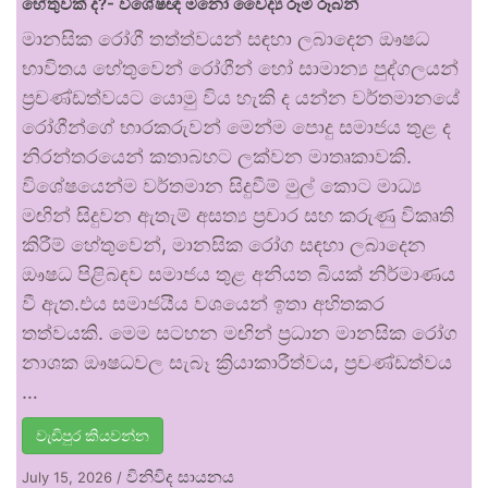
හේතුවක් ද?- විශේෂඥ මනෝ වෛද්‍ය රූමි රූබන්
මානසික රෝගී තත්ත්වයන් සඳහා ලබාදෙන ඖෂධ
භාවිතය හේතුවෙන් රෝගීන් හෝ සාමාන්‍ය පුද්ගලයන්
ප්‍රචණ්ඩත්වයට යොමු විය හැකි ද යන්න වර්තමානයේ
රෝගීන්ගේ භාරකරුවන් මෙන්ම පොදු සමාජය තුළ ද
නිරන්තරයෙන් කතාබහට ලක්වන මාතෘකාවකි.
විශේෂයෙන්ම වර්තමාන සිදුවීම් මුල් කොට මාධ්‍ය
මඟින් සිදුවන ඇතැම් අසත්‍ය ප්‍රචාර සහ කරුණු විකෘති
කිරීම් හේතුවෙන්, මානසික රෝග සඳහා ලබාදෙන
ඖෂධ පිළිබඳව සමාජය තුළ අනියත බියක් නිර්මාණය
වී ඇත.එය සමාජයීය වශයෙන් ඉතා අහිතකර
තත්වයකි. මෙම සටහන මඟින් ප්‍රධාන මානසික රෝග
නාශක ඖෂධවල සැබෑ ක්‍රියාකාරීත්වය, ප්‍රචණ්ඩත්වය
…
වැඩිපුර කියවන්න
විනිවිද සායනය
July 15, 2026
/