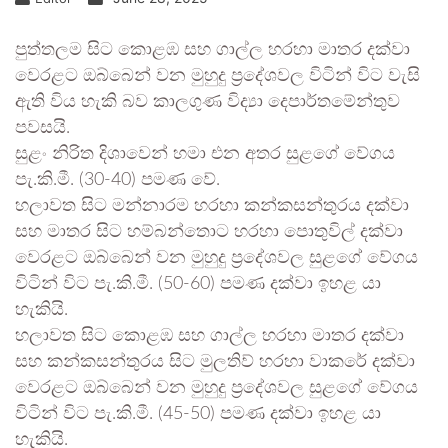
පුත්තලම සිට කොළඹ සහ ගාල්ල හරහා මාතර දක්වා
වෙරළට ඔබ්බෙන් වන මුහුදු ප්‍රදේශවල විටින් විට වැසි
ඇති විය හැකි බව කාලගුණ විද්‍යා දෙපාර්තමේන්තුව
පවසයි.
සුළං නිරිත දිශාවෙන් හමා එන අතර සුළගේ වේගය
පැ.කි.මී. (30-40) පමණ වේ.
හලාවත සිට මන්නාරම හරහා කන්කසන්තුරය දක්වා
සහ මාතර සිට හම්බන්තොට හරහා පොතුවිල් දක්වා
වෙරළට ඔබ්බෙන් වන මුහුදු ප්‍රදේශවල සුළගේ වේගය
විටින් විට පැ.කි.මී. (50-60) පමණ දක්වා ඉහළ යා
හැකියි.
හලාවත සිට කොළඹ සහ ගාල්ල හරහා මාතර දක්වා
සහ කන්කසන්තුරය සිට මුලතිව් හරහා වාකරේ දක්වා
වෙරළට ඔබ්බෙන් වන මුහුදු ප්‍රදේශවල සුළගේ වේගය
විටින් විට පැ.කි.මී. (45-50) පමණ දක්වා ඉහළ යා
හැකියි.