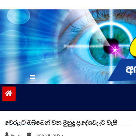
Skip
to
content
vinivida.lk
වෙරළට ඔබ්බෙන් වන මුහුදු ප්‍රදේශවලට වැසි
June 28, 2025
Editor