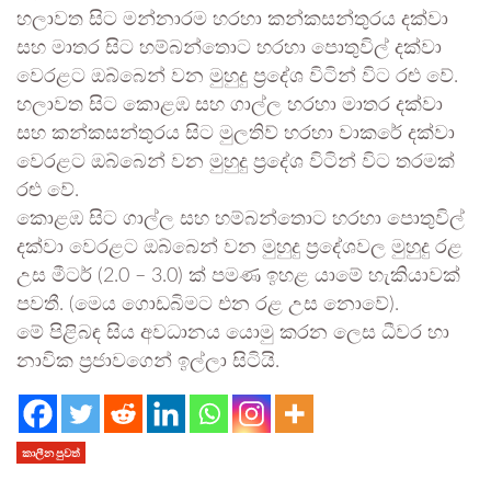
හලාවත සිට මන්නාරම හරහා කන්කසන්තුරය දක්වා
සහ මාතර සිට හම්බන්තොට හරහා පොතුවිල් දක්වා
වෙරළට ඔබ්බෙන් වන මුහුදු ප්‍රදේශ විටින් විට රළු වේ.
හලාවත සිට කොළඹ සහ ගාල්ල හරහා මාතර දක්වා
සහ කන්කසන්තුරය සිට මුලතිව් හරහා වාකරේ දක්වා
වෙරළට ඔබ්බෙන් වන මුහුදු ප්‍රදේශ විටින් විට තරමක්
රළු වේ.
කොළඹ සිට ගාල්ල සහ හම්බන්තොට හරහා පොතුවිල්
දක්වා වෙරළට ඔබ්බෙන් වන මුහුදු ප්‍රදේශවල මුහුදු රළ
උස මීටර් (2.0 – 3.0) ක් පමණ ඉහළ යාමේ හැකියාවක්
පවතී. (මෙය ගොඩබිමට එන රළ උස නොවේ).
මේ පිළිබඳ සිය අවධානය යොමු කරන ලෙස ධීවර හා
නාවික ප්‍රජාවගෙන් ඉල්ලා සිටියි.
කාලීන පුවත්