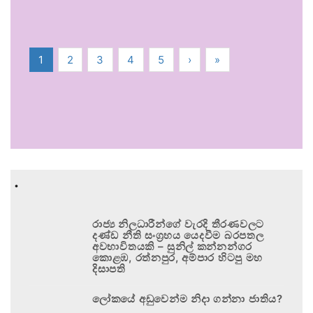
1
2
3
4
5
›
»
.
රාජ්‍ය නිලධාරීන්ගේ වැරදි තීරණවලට
දණ්ඩ නීති සංග්‍රහය යෙදවීම බරපතල
අවභාවිතයකි – සුනිල් කන්නන්ගර
කොළඹ, රත්නපුර, අම්පාර හිටපු මහ
දිසාපති
ලෝකයේ අඩුවෙන්ම නිදා ගන්නා ජාතිය?