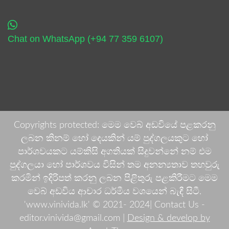
Chat on WhatsApp (+94 77 359 6107)
Copyrights protected: මෙම වෙබ් අඩවියේ පළකරනු
ලබන කිනම් හෝ දෙයකින් යම් පුද්ගලයකුට හෝ
පාර්ශවයකට යම්කිසි අගතියක් සිදුවන්නේ නම් එම
පුද්ගලයා හෝ පාර්ශවය විසින් තම අනන්‍යතාව තහවුරු
කරමින් ඉදිරිපත් කරනු ලබන පිළිතුරු පළකිරීමට මෙම
වෙබ් අඩවිය ආචාර ධර්මීය වශයෙන් බැඳී සිටී.
'www.vinivida.lk' © 2021- 2024| Contact Us -
editor.vinivida@gmail.com |
Design & develop by