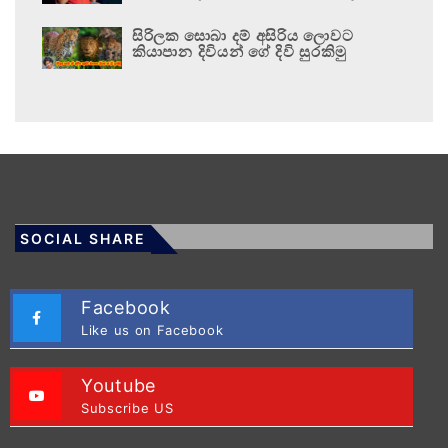
සිරිලක සොබා දම් අසිරිය ලොවට
කියාපාන දිවියන් ගේ දිවි සුරකිමු
SOCIAL SHARE
Facebook
Like us on Facebook
Youtube
Subscribe US