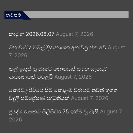
නවතම
කාටූන් 2026.08.07
August 7, 2026
මහාචාර්ය විමල් දිසානායක අභාවප්‍රාප්ත වේ
August
7, 2026
කල් ඉකුත් වූ ඖෂධ තොගයක් සමඟ සැපයුම්
ආයතනයක් වටලයි
August 7, 2026
කෙරවලපිටියේ සිට කොළඹ වරායට තවත් භූගත
විදුලි සම්ප්‍රේෂණ පද්ධතියක්
August 7, 2026
ප්‍රදේශ රැසකට මිලිමීටර 75 ඉක්ම වූ වැසි
August 7,
2026