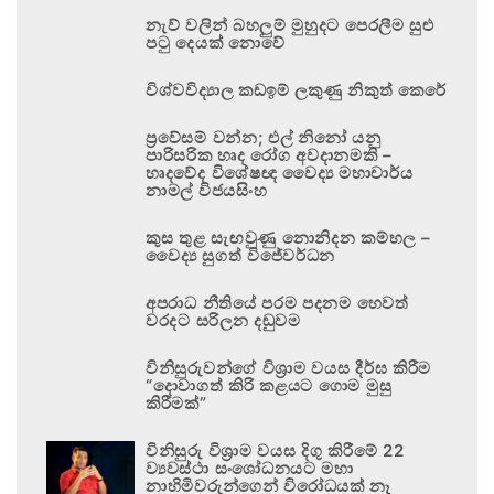
නැව් වලින් බහලුම් මුහුදට පෙරලීම සුළු
පටු දෙයක් නොවේ
විශ්වවිද්‍යාල කඩඉම් ලකුණු නිකුත් කෙරේ
ප්‍රවේසම් වන්න; එල් නිනෝ යනු
පාරිසරික හෘද රෝග අවදානමකි –
හෘදවේද විශේෂඥ වෛද්‍ය මහාචාර්ය
නාමල් විජයසිංහ
කුස තුළ සැඟවුණු නොනිදන කම්හල –
වෛද්‍ය සුගත් විජේවර්ධන
අපරාධ නීතියේ පරම පදනම හෙවත්
වරදට සරිලන දඬුවම
විනිසුරුවන්ගේ විශ්‍රාම වයස දීර්ඝ කිරීම
“දොවාගත් කිරි කළයට ගොම මුසු
කිරීමක්”
විනිසුරු විශ්‍රාම වයස දිගු කිරීමේ 22
ව්‍යවස්ථා සංශෝධනයට මහා
නාහිමිවරුන්ගෙන් විරෝධයක් නෑ