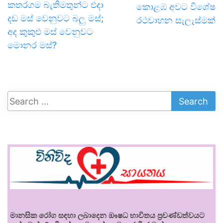
කතරගම බැතිමතුන්ට එදා
කොළඹ අවට විශේෂ
දඩ මස් වෙනුවට බලු මස්;
රථවාහන සැලැස්මක්
අද කුකුළු මස් වෙනුවට
මොනර මස්?
මානසික රෝග සඳහා ලබාදෙන ඖෂධ භාවිතය ප්‍රචණ්ඩත්වයට