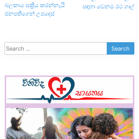
බලකාය සක්‍රීය කරන්නැයි
සඳහා වෙනම රථ ගාල්
ජනපතිගෙන් උපදෙස්