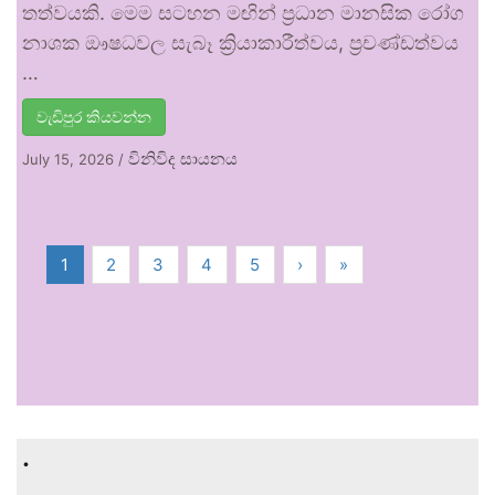
තත්වයකි. මෙම සටහන මඟින් ප්‍රධාන මානසික රෝග
නාශක ඖෂධවල සැබෑ ක්‍රියාකාරීත්වය, ප්‍රචණ්ඩත්වය
…
වැඩිපුර කියවන්න
විනිවිද සායනය
July 15, 2026
/
1
2
3
4
5
›
»
.