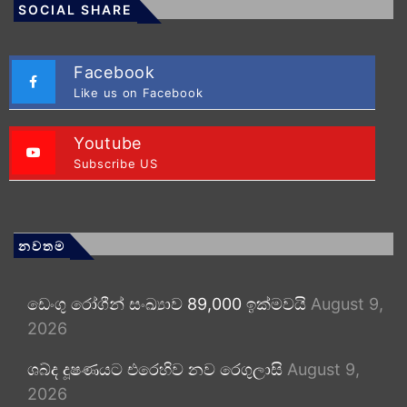
SOCIAL SHARE
Facebook
Like us on Facebook
Youtube
Subscribe US
නවතම
ඩෙංගු රෝගීන් සංඛ්‍යාව 89,000 ඉක්මවයි
August 9,
2026
ශබ්ද දූෂණයට එරෙහිව නව රෙගුලාසි
August 9,
2026