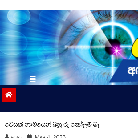
Skip
to
content
vinivida.lk
වෙසක් නාමයෙන් බහු රූ කෝලම් බෑ
May 4, 2023
Editor