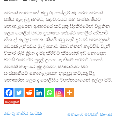
වෙසක් නාමයෙන් බහු රූ කෝලම් බෑ මෙම වෙසක්
සතිය තුළ බුදු දහමට, සදාචාරයට සහ සංස්කෘතියට
නොගැළපෙන ආකාරයේ කටයුතු සිදුකිරීමෙන් වළකින
ලෙස පොලිස් මාධ්‍ය ප්‍රකාශක ජ්‍යෙෂ්ඨ පොලිස් අධිකාරි
නිහාල් තල්දූව මහතා කියයි.ඔහු වැඩි දුරටත් පවසනුයේ
වෙසක් උත්සවය මුල් කොට ඔළුබක්කන් නැටවීම වැනි
විකාර රූපී ක්‍රියා ද සිදු කිරීමට කිසිසේත් ඉඩ නොදෙන
බවකි.එමෙන්ම මුදල් උපයා ගැනීමේ පරමාර්ථයෙන්
වෙසක් කාලයට බුදු දහමට, සදාචාරයට සහ
සංස්කෘතියට නොගැලපෙන නුසුදුසු කටයුතු සිදු
නොකරන ලෙස ද පොලිසිය මහජනයාගෙන් ඉල්ලා සිටී.
කාලීන පුවත්
ඩෙංගු කාර්ය සාධක
කොළඹ වෙසක් කලාප