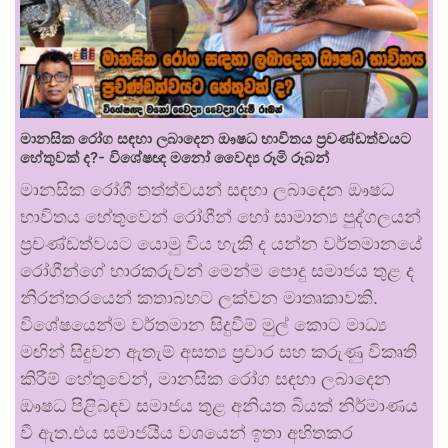
මානසික රෝග සඳහා ලබාදෙන ඖෂධ භාවිතය ප්‍රචණ්ඩත්වයට
හේතුවක් ද?- විශේෂඥ මනෝ වෛද්‍ය රූමි රූබන්
මානසික රෝගී තත්ත්වයන් සඳහා ලබාදෙන ඖෂධ
භාවිතය හේතුවෙන් රෝගීන් හෝ සාමාන්‍ය පුද්ගලයන්
ප්‍රචණ්ඩත්වයට යොමු විය හැකි ද යන්න වර්තමානයේ
රෝගීන්ගේ භාරකරුවන් මෙන්ම පොදු සමාජය තුළ ද
නිරන්තරයෙන් කතාබහට ලක්වන මාතෘකාවකි.
විශේෂයෙන්ම වර්තමාන සිදුවීම් මුල් කොට මාධ්‍ය
මඟින් සිදුවන ඇතැම් අසත්‍ය ප්‍රචාර සහ කරුණු විකෘති
කිරීම් හේතුවෙන්, මානසික රෝග සඳහා ලබාදෙන
ඖෂධ පිළිබඳව සමාජය තුළ අනියත බියක් නිර්මාණය
වී ඇත.එය සමාජයීය වශයෙන් ඉතා අහිතකර