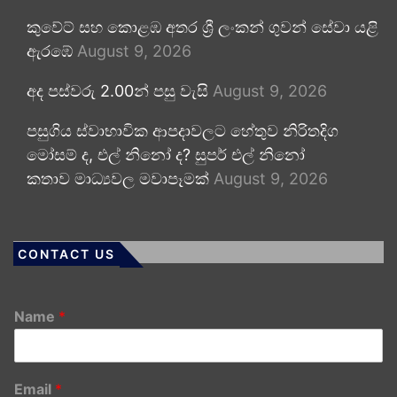
කුවේට් සහ කොළඹ අතර ශ්‍රී ලංකන් ගුවන් සේවා යළි
ඇරඹේ
August 9, 2026
අද පස්වරු 2.00න් පසු වැසි
August 9, 2026
පසුගිය ස්වාභාවික ආපදාවලට හේතුව නිරිතදිග
මෝසම් ද, එල් නිනෝ ද? සුපර් එල් නිනෝ
කතාව මාධ්‍යවල මවාපෑමක්
August 9, 2026
CONTACT US
Name
*
Email
*