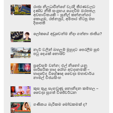
රාජ්‍ය නිලධාරීන්ගේ වැරදි තීරණවලට
දණ්ඩ නීති සංග්‍රහය යෙදවීම බරපතල
අවභාවිතයකි – සුනිල් කන්නන්ගර
කොළඹ, රත්නපුර, අම්පාර හිටපු මහ
දිසාපති
ලෝකයේ අඩුවෙන්ම නිදා ගන්නා ජාතිය?
නැව් වලින් බහලුම් මුහුදට පෙරලීම සුළු
පටු දෙයක් නොවේ
ප්‍රවේසම් වන්න; එල් නිනෝ යනු
පාරිසරික හෘද රෝග අවදානමකි –
හෘදවේද විශේෂඥ වෛද්‍ය මහාචාර්ය
නාමල් විජයසිංහ
කුස තුළ සැඟවුණු නොනිදන කම්හල –
වෛද්‍ය සුගත් විජේවර්ධන
ගණිතය බැරිකම මෝඩකමක් ද?