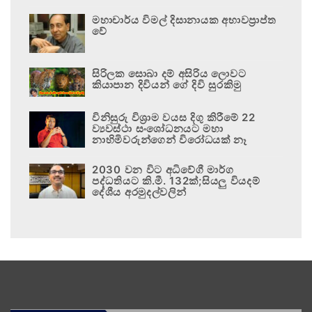
මහාචාර්ය විමල් දිසානායක අභාවප්‍රාප්ත
වේ
සිරිලක සොබා දම් අසිරිය ලොවට
කියාපාන දිවියන් ගේ දිවි සුරකිමු
විනිසුරු විශ්‍රාම වයස දිගු කිරීමේ 22
ව්‍යවස්ථා සංශෝධනයට මහා
නාහිමිවරුන්ගෙන් විරෝධයක් නෑ
2030 වන විට අධිවේගී මාර්ග
පද්ධතියට කි.මී. 132ක්;සියලු වියදම්
දේශීය අරමුදල්වලින්