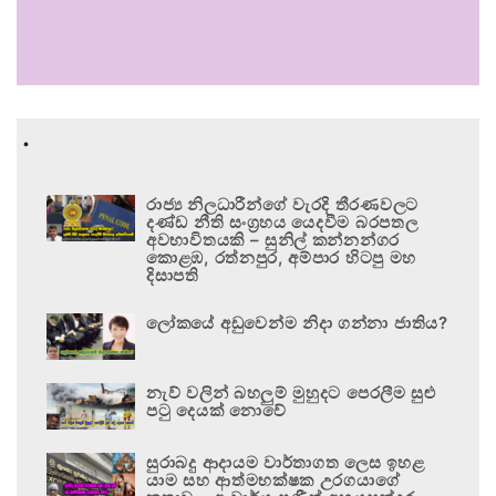
.
රාජ්‍ය නිලධාරීන්ගේ වැරදි තීරණවලට
දණ්ඩ නීති සංග්‍රහය යෙදවීම බරපතල
අවභාවිතයකි – සුනිල් කන්නන්ගර
කොළඹ, රත්නපුර, අම්පාර හිටපු මහ
දිසාපති
ලෝකයේ අඩුවෙන්ම නිදා ගන්නා ජාතිය?
නැව් වලින් බහලුම් මුහුදට පෙරලීම සුළු
පටු දෙයක් නොවේ
සුරාබදු ආදායම වාර්තාගත ලෙස ඉහළ
යාම සහ ආත්මභක්ෂක උරගයාගේ