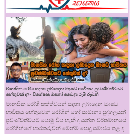
මානසික රෝග සඳහා ලබාදෙන ඖෂධ භාවිතය ප්‍රචණ්ඩත්වයට
හේතුවක් ද?- විශේෂඥ මනෝ වෛද්‍ය රූමි රූබන්
මානසික රෝගී තත්ත්වයන් සඳහා ලබාදෙන ඖෂධ
භාවිතය හේතුවෙන් රෝගීන් හෝ සාමාන්‍ය පුද්ගලයන්
ප්‍රචණ්ඩත්වයට යොමු විය හැකි ද යන්න වර්තමානයේ
රෝගීන්ගේ භාරකරුවන් මෙන්ම පොදු සමාජය තුළ ද