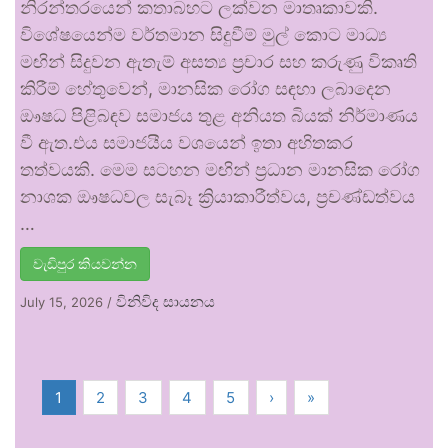
නිරන්තරයෙන් කතාබහට ලක්වන මාතෘකාවකි.
විශේෂයෙන්ම වර්තමාන සිදුවීම් මුල් කොට මාධ්‍ය
මඟින් සිදුවන ඇතැම් අසත්‍ය ප්‍රචාර සහ කරුණු විකෘති
කිරීම් හේතුවෙන්, මානසික රෝග සඳහා ලබාදෙන
ඖෂධ පිළිබඳව සමාජය තුළ අනියත බියක් නිර්මාණය
වී ඇත.එය සමාජයීය වශයෙන් ඉතා අහිතකර
තත්වයකි. මෙම සටහන මඟින් ප්‍රධාන මානසික රෝග
නාශක ඖෂධවල සැබෑ ක්‍රියාකාරීත්වය, ප්‍රචණ්ඩත්වය
…
වැඩිපුර කියවන්න
විනිවිද සායනය
July 15, 2026
/
1
2
3
4
5
›
»