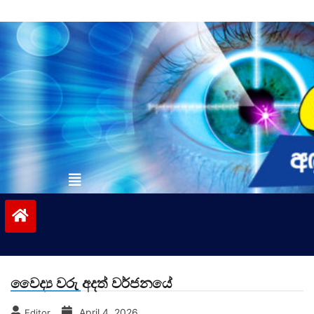
Skip
to
content
vinivida.lk
වෛද්‍ය වරු අදත් වර්ජනයේ
April 4, 2026
Editor