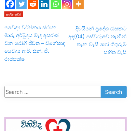
කාලීන පුවත්
වෛද්‍ය වර්ජනය ස්ථාන
දිවයිනේ ප්‍රදේශ රැසකට
මාරු අර්බුදය මැද අසරණ
අද(04) පස්වරුවේ තැනින්
වන රෝගී ජීවිත – විශේෂඥ
තැන වැසි හෝ ගිගුරුම්
වෛද්‍ය ආර්. එන්. ජී.
සහිත වැසි
රාජපක්ෂ