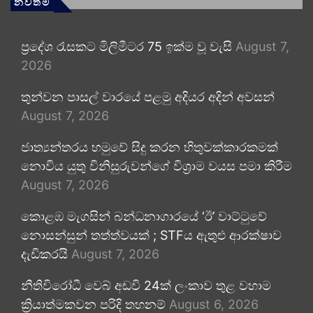
නවතම
ප්‍රදේශ රැසකට මිලිමීටර 75 ඉක්ම වූ වැසි
August 7,
2026
තුන්වන පාසල් වාරයේ පළමු අදියර අදින් අවසන්
August 7, 2026
ජාත්‍යන්තරය හමුවේ සිදු කරන හිතුවක්කාරකමක්
නොවිය යුතු විනිසුරුවන්ගේ විශ්‍රාම වයස පමා කිරීම
August 7, 2026
කොළඹ මැගසින් බන්ධනාගාරයේ ‘ඊ’ වාට්ටුවේ
නොසන්සුන් තත්ත්වයක් ; STFය ඇතුළු ආරක්ෂාව
දැඩිකරයි
August 7, 2026
නීතිවිරෝධී වෙබ් අඩවි 24ක් ලංකාව තුළ වහාම
ක්‍රියාත්මකවන පරිදි තහනම්
August 6, 2026