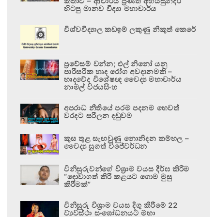
කතාව – ආචාර්ය ප්‍රණීත් අභයසුන්දර
හිටපු මානව විද්‍යා මහාචාර්ය
විශ්වවිද්‍යාල කඩඉම් ලකුණු නිකුත් කෙරේ
ප්‍රවේසම් වන්න; එල් නිනෝ යනු
පාරිසරික හෘද රෝග අවදානමකි –
හෘදවේද විශේෂඥ වෛද්‍ය මහාචාර්ය
නාමල් විජයසිංහ
අපරාධ නීතියේ පරම පදනම හෙවත්
වරදට සරිලන දඬුවම
කුස තුළ සැඟවුණු නොනිදන කම්හල –
වෛද්‍ය සුගත් විජේවර්ධන
විනිසුරුවන්ගේ විශ්‍රාම වයස දීර්ඝ කිරීම
“දොවාගත් කිරි කළයට ගොම මුසු
කිරීමක්”
විනිසුරු විශ්‍රාම වයස දිගු කිරීමේ 22
ව්‍යවස්ථා සංශෝධනයට මහා