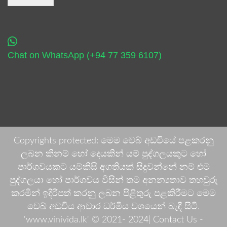
Chat on WhatsApp (+94 77 359 6107)
Copyrights protected: මෙම වෙබ් අඩවියේ පළකරනු
ලබන කිනම් හෝ දෙයකින් යම් පුද්ගලයකුට හෝ
පාර්ශවයකට යම්කිසි අගතියක් සිදුවන්නේ නම් එම
පුද්ගලයා හෝ පාර්ශවය විසින් තම අනන්‍යතාව තහවුරු
කරමින් ඉදිරිපත් කරනු ලබන පිළිතුරු පළකිරීමට මෙම
වෙබ් අඩවිය ආචාර ධර්මීය වශයෙන් බැඳී සිටී.
'www.vinivida.lk' © 2021- 2024| Contact Us -