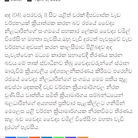
අද (04) පෙරවරු 8 සිට යළිත් වරක් දීපව්‍යාප්ත වැඩ
වර්ජනයක් ක්‍රියාත්මක කරන බව රජයේ වෛද්‍ය
නිළධාරීන්ගේ සංගමයේ සහකාර ලේකම් වෛද්‍ය චමිල්
විජේසිංහ මහතා පැවසීය.ඔහු වැඩි දුරටත් පැවසුවේ වැඩ
වර්ජනය අවසන් කරන කාලසීමාව පිළිබඳව අද
පැවැත්වෙන මධ්‍යම කාරක සභාවේදී තීරණය කරන
බවය.මේ තාක් ස්වාධීනව තිබූ වෛද්‍යවරුන්ගේ ස්ථාන
මාරුවීම් ක්‍රියාවලිය දේශපාලනීකරණය කිරීමට එරෙහිව
රජයේ වෛද්‍ය නිලධාරීන්ගේ සංගමය මෙම සතිය තුළ
අවස්ථා දෙකකදී වැඩ වර්ජන ක්‍රියාමාර්ගවල නිරත
වුණි.සිය වෘත්තීය සමිති ක්‍රියාමාර්ගය සම්බන්ධයෙන්
බලධාරීන්ගේ අයහපත් ප්‍රතිචාර සැළකිල්ලට ගනිමින්
මෙලෙස යළි වර්ජන ක්‍රියාමාර්ගයක නිරතවීමට තීරණය
කළ බව වෛද්‍ය වෛද්‍ය චමිල් විජේසිංහ මහතා වැඩි
දුරටහ් පැවසීය.