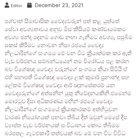
December 23, 2021
Editor
පශ්චාත් සීමාවාසික වෛද්‍යවරුන් පත් කළ යුත්තේ
සේවා අවශ්‍යතාවය අනුව මිස කිසියම් කණ්ඩායමකට
අවශ්‍ය ඡන්ද පදනම ගොඩ නඟා ගැනීමට අවශ්‍යැ පසුබිම
සකස් කිරීමට නොවන නිසා රජයේ වෛද්‍ය
නිලධාරීන්ගේ සංගමය මේ වන විට ක්‍රියාත්මක කර ඇති
වැඩ වර්ජනය සම්බන්ධයෙන් තම විරෝධය පළ කරන
බව විශේෂඥ වෛද්‍ය වරුන්ගේ සංගමය කියා සිටියි.ඒ
එහි සභාපති විශේෂඥ වෛද්‍ය ලක් කුමාර් ප්‍රනාන්දු සහ
ලේකම් විශේෂඥ වෛද්‍ය ආර් ඥානසේකරම් යන
වෛද්‍යරුන්ගේ අත්සනින් යුතු නිවේදනයකිනි.එමෙන්ම
මොරටුව දිසා අධිකරණය මඟින් රජයේ වෛද්‍ය
නිලධාරීන්ගේ සංගමයේ ක්‍රියාකාරකම් අත්හිටුවන
වාරණ නියෝගයක් පනවා තිබිය දීත් ඔවුන් මෙසේ දීප
ව්‍යාප්ත වැඩ වර්ජනයක් සංවිධානය කොට තිබීමම
බරපතල ගැටළුකාරී තත්වයක් බව මේ වන විට විවිධ