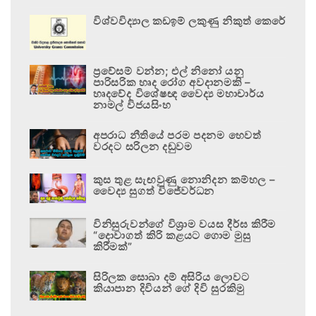
විශ්වවිද්‍යාල කඩඉම් ලකුණු නිකුත් කෙරේ
ප්‍රවේසම් වන්න; එල් නිනෝ යනු
පාරිසරික හෘද රෝග අවදානමකි –
හෘදවේද විශේෂඥ වෛද්‍ය මහාචාර්ය
නාමල් විජයසිංහ
අපරාධ නීතියේ පරම පදනම හෙවත්
වරදට සරිලන දඬුවම
කුස තුළ සැඟවුණු නොනිදන කම්හල –
වෛද්‍ය සුගත් විජේවර්ධන
විනිසුරුවන්ගේ විශ්‍රාම වයස දීර්ඝ කිරීම
“දොවාගත් කිරි කළයට ගොම මුසු
කිරීමක්”
සිරිලක සොබා දම් අසිරිය ලොවට
කියාපාන දිවියන් ගේ දිවි සුරකිමු