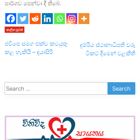
පාර්ශව පෙන්වා දී තිබේ.
කාලීන පුවත්
ජවිපෙ සමග එක්ව කටයුතු
දුම්රිය ස්ථානාධිපති වරු
කළ හැකියි – දයාසිරි
ටිකට් දීමෙන් වළකිති