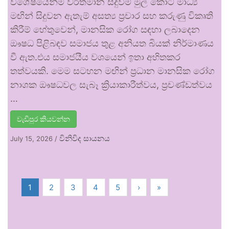
විශේෂයෙන්ම වර්තමාන සිදුවීම් මුල් කොට මාධ්‍ය
මඟින් සිදුවන ඇතැම් අසත්‍ය ප්‍රචාර සහ කරුණු විකෘති
කිරීම් හේතුවෙන්, මානසික රෝග සඳහා ලබාදෙන
ඖෂධ පිළිබඳව සමාජය තුළ අනියත බියක් නිර්මාණය
වී ඇත.එය සමාජයීය වශයෙන් ඉතා අහිතකර
තත්වයකි. මෙම සටහන මඟින් ප්‍රධාන මානසික රෝග
නාශක ඖෂධවල සැබෑ ක්‍රියාකාරීත්වය, ප්‍රචණ්ඩත්වය
…
වැඩිපුර කියවන්න
විනිවිද සායනය
July 15, 2026
/
1
2
3
4
5
›
»