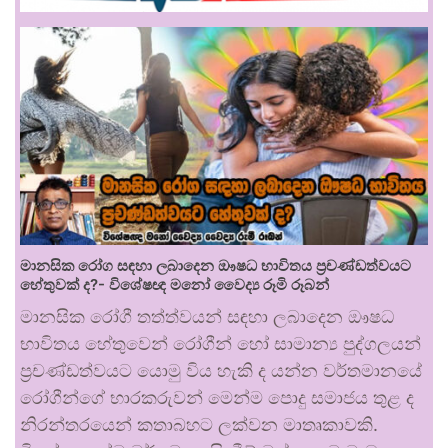
මානසික රෝග සඳහා ලබාදෙන ඖෂධ භාවිතය ප්‍රචණ්ඩත්වයට
හේතුවක් ද?- විශේෂඥ මනෝ වෛද්‍ය රූමි රූබන්
මානසික රෝගී තත්ත්වයන් සඳහා ලබාදෙන ඖෂධ
භාවිතය හේතුවෙන් රෝගීන් හෝ සාමාන්‍ය පුද්ගලයන්
ප්‍රචණ්ඩත්වයට යොමු විය හැකි ද යන්න වර්තමානයේ
රෝගීන්ගේ භාරකරුවන් මෙන්ම පොදු සමාජය තුළ ද
නිරන්තරයෙන් කතාබහට ලක්වන මාතෘකාවකි.