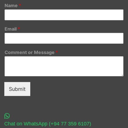
Name
*
Email
*
Comment or Message
*
Submit
Chat on WhatsApp (+94 77 359 6107)