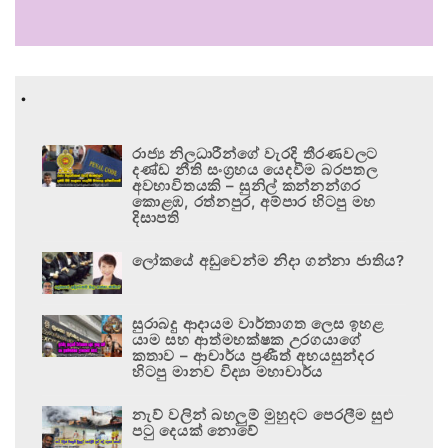
.
රාජ්‍ය නිලධාරීන්ගේ වැරදි තීරණවලට
දණ්ඩ නීති සංග්‍රහය යෙදවීම බරපතල
අවභාවිතයකි – සුනිල් කන්නන්ගර
කොළඹ, රත්නපුර, අම්පාර හිටපු මහ
දිසාපති
ලෝකයේ අඩුවෙන්ම නිදා ගන්නා ජාතිය?
සුරාබදු ආදායම වාර්තාගත ලෙස ඉහළ
යාම සහ ආත්මභක්ෂක උරගයාගේ
කතාව – ආචාර්ය ප්‍රණීත් අභයසුන්දර
හිටපු මානව විද්‍යා මහාචාර්ය
නැව් වලින් බහලුම් මුහුදට පෙරලීම සුළු
පටු දෙයක් නොවේ