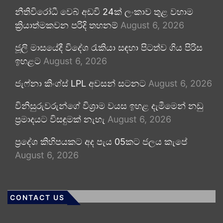
නීතිවිරෝධී වෙබ් අඩවි 24ක් ලංකාව තුළ වහාම
ක්‍රියාත්මකවන පරිදි තහනම්
August 6, 2026
ජූලි මාසයේදී විදේශ රැකියා සඳහා පිටත්ව ගිය පිරිස
ඉහළට
August 6, 2026
ජැෆ්නා කිංග්ස් LPL අවසන් සටනට
August 6, 2026
විනිසුරුවරුන්ගේ විශ්‍රාම වයස ඉහළ දැමීමෙන් නඩු
ප්‍රමාදයට විසඳුමක් නැහැ
August 6, 2026
ප්‍රදේශ කිහිපයකට අද පැය 05කට ජලය කැපේ
August 6, 2026
CONTACT US