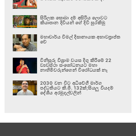
සිරිලක සොබා දම් අසිරිය ලොවට
කියාපාන දිවියන් ගේ දිවි සුරකිමු
මහාචාර්ය විමල් දිසානායක අභාවප්‍රාප්ත
වේ
විනිසුරු විශ්‍රාම වයස දිගු කිරීමේ 22
ව්‍යවස්ථා සංශෝධනයට මහා
නාහිමිවරුන්ගෙන් විරෝධයක් නෑ
2030 වන විට අධිවේගී මාර්ග
පද්ධතියට කි.මී. 132ක්;සියලු වියදම්
දේශීය අරමුදල්වලින්