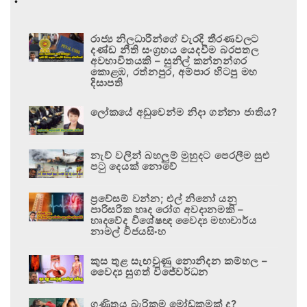
රාජ්‍ය නිලධාරීන්ගේ වැරදි තීරණවලට
දණ්ඩ නීති සංග්‍රහය යෙදවීම බරපතල
අවභාවිතයකි – සුනිල් කන්නන්ගර
කොළඹ, රත්නපුර, අම්පාර හිටපු මහ
දිසාපති
ලෝකයේ අඩුවෙන්ම නිදා ගන්නා ජාතිය?
නැව් වලින් බහලුම් මුහුදට පෙරලීම සුළු
පටු දෙයක් නොවේ
ප්‍රවේසම් වන්න; එල් නිනෝ යනු
පාරිසරික හෘද රෝග අවදානමකි –
හෘදවේද විශේෂඥ වෛද්‍ය මහාචාර්ය
නාමල් විජයසිංහ
කුස තුළ සැඟවුණු නොනිදන කම්හල –
වෛද්‍ය සුගත් විජේවර්ධන
ගණිතය බැරිකම මෝඩකමක් ද?