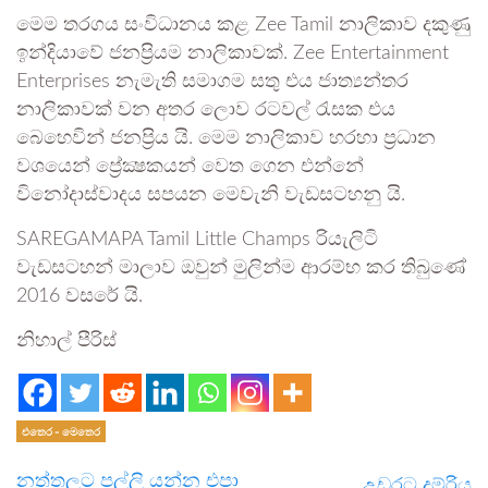
මෙම තරගය සංවිධානය කළ Zee Tamil නාලිකාව දකුණු
ඉන්දියාවේ ජනප්‍රියම නාලිකාවක්. Zee Entertainment
Enterprises නැමැති සමාගම සතු එය ජාත්‍යන්තර
නාලිකාවක් වන අතර ලොව රටවල් රැසක එය
බෙහෙවින් ජනප්‍රිය යි. මෙම නාලිකාව හරහා ප්‍රධාන
වශයෙන් ප්‍රේක්‍ෂකයන් වෙත ගෙන එන්නේ
විනෝදාස්වාදය සපයන මෙවැනි වැඩසටහනු යි.
SAREGAMAPA Tamil Little Champs රියැලිටි
වැඩසටහන් මාලාව ඔවුන් මුලින්ම ආරම්භ කර තිබුණේ
2016 වසරේ යි.
නිහාල් පීරිස්
එතෙර - මෙතෙර
නත්තලට පල්ලි යන්න එපා
උඩරට දුම්රිය