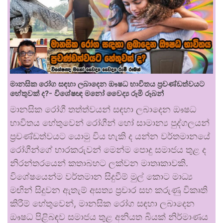
මානසික රෝග සඳහා ලබාදෙන ඖෂධ භාවිතය ප්‍රචණ්ඩත්වයට
හේතුවක් ද?- විශේෂඥ මනෝ වෛද්‍ය රූමි රූබන්
මානසික රෝගී තත්ත්වයන් සඳහා ලබාදෙන ඖෂධ
භාවිතය හේතුවෙන් රෝගීන් හෝ සාමාන්‍ය පුද්ගලයන්
ප්‍රචණ්ඩත්වයට යොමු විය හැකි ද යන්න වර්තමානයේ
රෝගීන්ගේ භාරකරුවන් මෙන්ම පොදු සමාජය තුළ ද
නිරන්තරයෙන් කතාබහට ලක්වන මාතෘකාවකි.
විශේෂයෙන්ම වර්තමාන සිදුවීම් මුල් කොට මාධ්‍ය
මඟින් සිදුවන ඇතැම් අසත්‍ය ප්‍රචාර සහ කරුණු විකෘති
කිරීම් හේතුවෙන්, මානසික රෝග සඳහා ලබාදෙන
ඖෂධ පිළිබඳව සමාජය තුළ අනියත බියක් නිර්මාණය