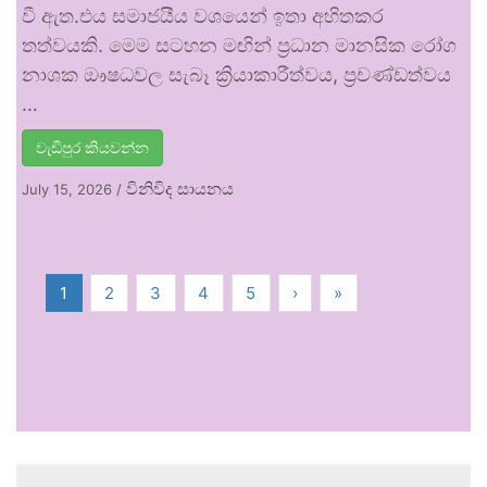
වී ඇත.එය සමාජයීය වශයෙන් ඉතා අහිතකර
තත්වයකි. මෙම සටහන මඟින් ප්‍රධාන මානසික රෝග
නාශක ඖෂධවල සැබෑ ක්‍රියාකාරීත්වය, ප්‍රචණ්ඩත්වය
…
වැඩිපුර කියවන්න
විනිවිද සායනය
July 15, 2026
/
1
2
3
4
5
›
»
.