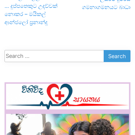
… දුප්පතෙකුට උදව්වක්
ගමනාගමනයට බාධා
නොකර – මයිකල්
ආන්ජලෝ ප්‍රනාන්දු