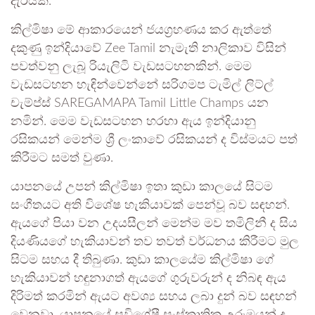
දැරියක්.
කිල්මිෂා මේ ආකාරයෙන් ජයග්‍රහණය කර ඇත්තේ
දකුණු ඉන්දියාවේ Zee Tamil නැමැති නාලිකාව විසින්
පවත්වනු ලැබූ රියැලිටි වැඩසටහනකින්. මෙම
වැඩසටහන හැඳින්වෙන්නේ සරිගමප ටැමිල් ලිට්ල්
චැම්ප්ස් SAREGAMAPA Tamil Little Champs යන
නමින්. මෙම වැඩසටහන හරහා ඇය ඉන්දියානු
රසිකයන් මෙන්ම ශ්‍රී ලංකාවේ රසිකයන් ද විස්මයට පත්
කිරීමට සමත් වුණා.
යාපනයේ උපන් කිල්මිෂා ඉතා කුඩා කාලයේ සිටම
සංගීතයට අති විශේෂ හැකියාවක් පෙන්වූ බව සඳහන්.
ඇයගේ පියා වන උදයසීලන් මෙන්ම මව තමිලිනී ද සිය
දියණියගේ හැකියාවන් තව තවත් වර්ධනය කිරීමට මුල
සිටම සහය දී තිබුණා. කුඩා කාලයේම කිල්මිෂා ගේ
හැකියාවන් හඳුනාගත් ඇයගේ ගුරුවරුන් ද නිබඳ ඇය
දිරිමත් කරමින් ඇයට අවශ්‍ය සහය ලබා දුන් බව සඳහන්