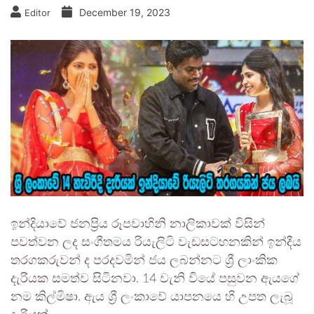
December 19, 2023
Editor
ඉන්දියාවේ ජනප්‍රිය රූපවාහිනි නාලිකාවක් විසින්
පවත්වන ලද සංගීතමය රියැලිටි වැඩසටහනකින් ඉන්දීය
තරගකරුවන් ද පරදවමින් ජය ලබන්නට ශ්‍රී ලාංකික
දැරියක සමත්ව සිටිනවා. 14 වැනි වියේ පසුවන ඇයගේ
නම කිල්මිෂා. ඇය ශ්‍රී ලංකාවේ යාපනයෙ හි උපත ලැබූ