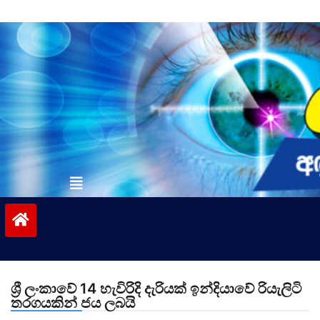
Skip
to
content
vinivida.lk
ශ්‍රී ලංකාවේ 14 හැවිරිදි දැරියක් ඉන්දියාවේ රියැලිටි
තරගයකින් ජය ලබයි