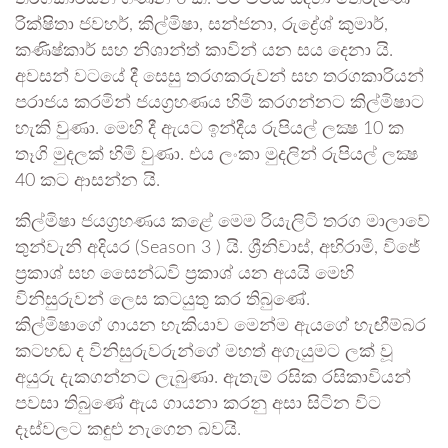
රික්ෂිතා ජවහර්, කිල්මිෂා, සන්ජනා, රුද්‍රේශ් කුමාර්,
කණිෂ්කාර් සහ නිශාන්ත් කාවින් යන සය දෙනා යි.
අවසන් වටයේ දී සෙසු තරගකරුවන් සහ තරගකාරියන්
පරාජය කරමින් ජයග්‍රහණය හිමි කරගන්නට කිල්මිෂාට
හැකි වුණා. මෙහි දී ඇයට ඉන්දීය රුපියල් ලක්‍ෂ 10 ක
තෑගි මුදලක් හිමි වුණා. එය ලංකා මුදලින් රුපියල් ලක්‍ෂ
40 කට ආසන්න යි.
කිල්මිෂා ජයග්‍රහණය කළේ මෙම රියැලිටි තරග මාලාවේ
තුන්වැනි අදියර (Season 3 ) යි. ශ්‍රීනිවාස්, අභිරාමි, විජේ
ප්‍රකාශ් සහ සෛන්ධවි ප්‍රකාශ් යන අයයි මෙහි
විනිසුරුවන් ලෙස කටයුතු කර තිබුණේ.
කිල්මිෂාගේ ගායන හැකියාව මෙන්ම ඇයගේ හැඟීම්බර
කටහඬ ද විනිසුරුවරුන්ගේ මහත් අගැයුමට ලක් වූ
අයුරු දැකගන්නට ලැබුණා. ඇතැම් රසික රසිකාවියන්
පවසා තිබුණේ ඇය ගායනා කරනු අසා සිටින විට
දෑස්වලට කඳුළු නැගෙන බවයි.