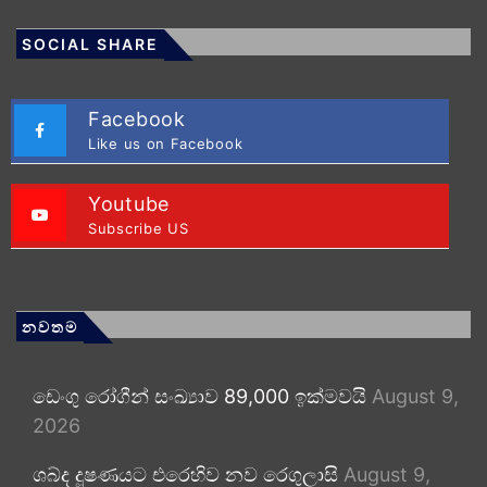
SOCIAL SHARE
Facebook
Like us on Facebook
Youtube
Subscribe US
නවතම
ඩෙංගු රෝගීන් සංඛ්‍යාව 89,000 ඉක්මවයි
August 9,
2026
ශබ්ද දූෂණයට එරෙහිව නව රෙගුලාසි
August 9,