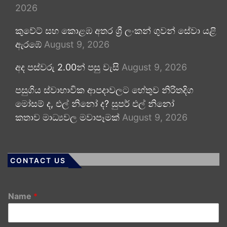
2026
කුවේට් සහ කොළඹ අතර ශ්‍රී ලංකන් ගුවන් සේවා යළි
ඇරඹේ
August 9, 2026
අද පස්වරු 2.00න් පසු වැසි
August 9, 2026
පසුගිය ස්වාභාවික ආපදාවලට හේතුව නිරිතදිග
මෝසම් ද, එල් නිනෝ ද? සුපර් එල් නිනෝ
කතාව මාධ්‍යවල මවාපෑමක්
August 9, 2026
CONTACT US
Name
*