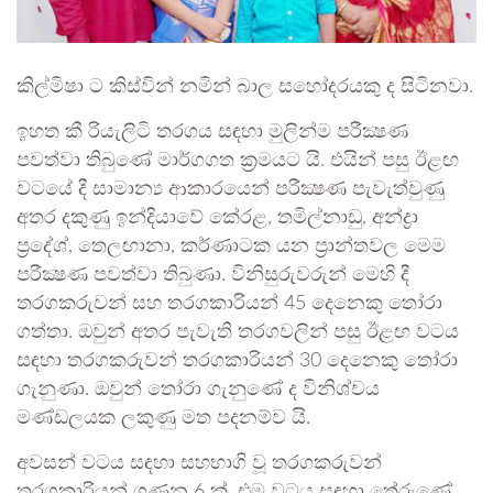
කිල්මිෂා ට කිස්වින් නමින් බාල සහෝදරයකු ද සිටිනවා.
ඉහත කී රියැලිටි තරගය සඳහා මුලින්ම පරීක්‍ෂණ
පවත්වා තිබුණේ මාර්ගගත ක්‍රමයට යි. එයින් පසු ඊළඟ
වටයේ දී සාමාන්‍ය ආකාරයෙන් පරීක්‍ෂණ පැවැත්වුණු
අතර දකුණු ඉන්දියාවේ කේරළ, තමිල්නාඩු, අන්ද්‍රා
ප්‍රදේශ්, තෙලඟානා, කර්ණාටක යන ප්‍රාන්තවල මෙම
පරීක්‍ෂණ පවත්වා තිබුණා. විනිසුරුවරුන් මෙහි දී
තරගකරුවන් සහ තරගකාරියන් 45 දෙනෙකු තෝරා
ගත්තා. ඔවුන් අතර පැවැති තරගවලින් පසු ඊළඟ වටය
සඳහා තරගකරුවන් තරගකාරියන් 30 දෙනෙකු තෝරා
ගැනුණා. ඔවුන් තෝරා ගැනුණේ ද විනිශ්චය
මණ්ඩලයක ලකුණු මත පදනම්ව යි.
අවසන් වටය සඳහා සහභාගි වූ තරගකරුවන්
තරගකාරියන් ගණන 6 ක්. එම වටය සඳහා තේරුණේ