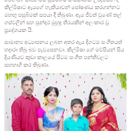
වෙනවා. යාපනයේ සුවිශේෂී සංස්කෘතික උරුමයන් ද
කිල්මිෂාට ඇයගේ හැකියාවන් පෝෂණය කරගන්නට
මහඟු පසුබිමක් සපයා දී තිබුණා. ඇය ජීවත් වුණේ තල්
ගස්වලින් සහ සුන්දර මුහුදු තීරයකින් අලංකාර වූ
ප්‍රදේශයක යි.
සාමාන්‍ය අධ්‍යාපනය ලබන අතර ඇය දිගටම සංගීතයත්
හදාරා තිබූ බව පැවසෙනවා. කිල්මිෂා ගේ මව්පියන් සිය
දියණියව කුඩා කාලයේ සිටම සංගීත පන්තිවලට
සහභාගි කර තිබුණා.