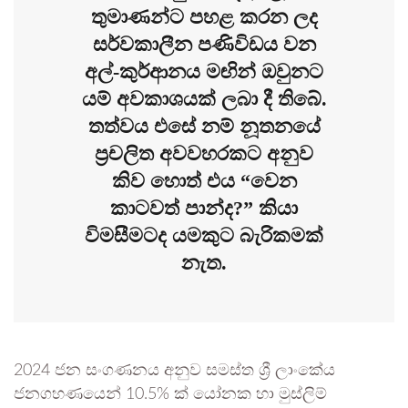
තුමාණන්ට පහළ කරන ලද
සර්වකාලීන පණිවිඩය වන
අල්-කුර්ආනය මඟින් ඔවුනට
යම් අවකාශයක් ලබා දී තිබේ.
තත්වය එසේ නම් නූතනයේ
ප්‍රචලිත අවවහරකට අනුව
කිව හොත් එය “වෙන
කාටවත් පාන්ද?” කියා
විමසීමටද යමකුට බැරිකමක්
නැත.
​2024 ජන සංගණනය අනුව සමස්ත ශ්‍රී ලාංකේය
ජනගහණයෙන් 10.5% ක් යෝනක හා මුස්ලිම්