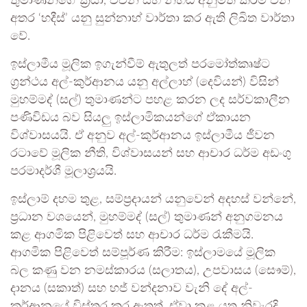
තුමාණන්ගේ ක්‍රියා, වචන සහ නිහඬ අනුමත කිරීම් වන
අතර ‘හදීස්’ යනු සුන්නාහ් වාර්තා කර ඇති ලිඛිත වාර්තා
වේ.
​ඉස්ලාමීය මූලික ඉගැන්වීම් ඇතුලත් පරමෝත්කෘෂ්ට
ග්‍රන්ථය අල්-කුර්ආනය යනු අල්ලාහ් (දෙවියන්) විසින්
මුහම්මද් (සල්) තුමාණන්ට පහළ කරන ලද සර්වකාලීන
පණිවිඩය බව සියලු ඉස්ලාමිකයන්ගේ ඒකායන
විශ්වාසයයි. ඒ අනුව අල්-කුර්ආනය ඉස්ලාමීය ජීවන
රටාවේ මූලික නීති, විශ්වාසයන් සහ ආචාර ධර්ම අඩංගු
පරමාදර්ශී මූලාශ්‍රයයි.
​ඉස්ලාම් දහම තුළ, සම්ප්‍රදායන් යනුවෙන් අදහස් වන්නේ,
ප්‍රධාන වශයෙන්, මුහම්මද් (සල්) තුමාණන් අනුගමනය
කළ ආගමික පිළිවෙත් සහ ආචාර ධර්ම රැකීමයි.
ආගමික පිළිවෙත් සම්පූර්ණ කිරීම: ඉස්ලාමයේ මූලික
බල කණු වන නමස්කාරය (සලාතය), උපවාසය (සෞම්),
දානය (සකාත්) සහ හජ් වන්දනාව වැනි දේ අල්-
කුර්ආනයේ විස්තර කර ඇතත්, ඒවා කළ යුතු නිවැරදි