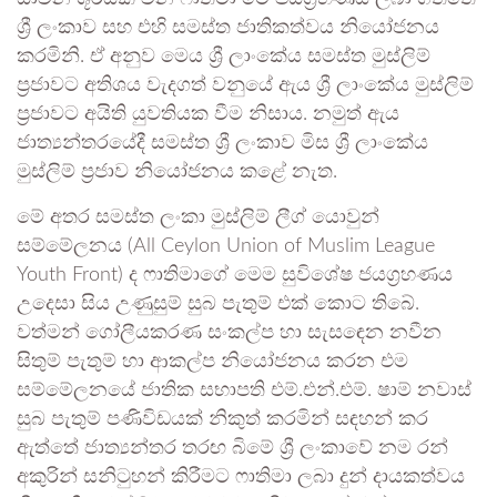
ශ්‍රී ලංකාව සහ එහි සමස්ත ජාතිකත්වය නියෝජනය
කරමිනි. ඒ අනුව මෙය ශ්‍රී ලාංකේය සමස්ත මුස්ලිම්
ප්‍රජාවට අතිශය වැදගත් වනුයේ ඇය ශ්‍රී ලාංකේය මුස්ලිම්
ප්‍රජාවට අයිති යුවතියක වීම නිසාය. නමුත් ඇය
ජාත්‍යන්තරයේදී සමස්ත ශ්‍රී ලංකාව මිස ශ්‍රී ලාංකේය
මුස්ලිම් ප්‍රජාව නියෝජනය කළේ නැත.
​මේ අතර සමස්ත ලංකා මුස්ලිම් ලීග් යොවුන්
සම්මේලනය (All Ceylon Union of Muslim League
Youth Front) ද ෆාතිමාගේ මෙම සුවිශේෂ ජයග්‍රහණය
උදෙසා සිය උණුසුම් සුබ පැතුම් එක් කොට තිබේ.
වත්මන් ගෝලීයකරණ සංකල්ප හා සැසඳෙන නවීන
සිතුම් පැතුම් හා ආකල්ප නියෝජනය කරන එම
සම්මේලනයේ ජාතික සභාපති එම්.එන්.එම්. ෂාම් නවාස්
සුබ පැතුම් පණිවිඩයක් නිකුත් කරමින් සඳහන් කර
ඇත්තේ ජාත්‍යන්තර තරඟ බිමේ ශ්‍රී ලංකාවේ නම රන්
අකුරින් සනිටුහන් කිරීමට ෆාතිමා ලබා දුන් දායකත්වය