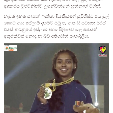
ආකාරය මුළුමනින්ම උගන්වන්නේ සුන්නාහ් මගිනි.
​නමුත් ඉහත සඳහන් ෆාතිමා දියණියගේ සුවිශිෂ්ට ජය මුල්
කොට ඇය ඉස්ලාම් දහමට පිටු පෑ ඇතැයි පවසන පිරිස්
එසේ කරනුයේ ඉස්ලාම් දහම පිළිබඳව මළ පොතේ
අකුරක්වත් නොදැන බව අතිශයින් පැහැදිලිය.