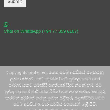
Submit
Chat on WhatsApp (+94 77 359 6107)
Copyrights protected: මෙම වෙබ් අඩවියේ පළකරනු
ලබන කිනම් හෝ දෙයකින් යම් පුද්ගලයකුට හෝ
පාර්ශවයකට යම්කිසි අගතියක් සිදුවන්නේ නම් එම
පුද්ගලයා හෝ පාර්ශවය විසින් තම අනන්‍යතාව තහවුරු
කරමින් ඉදිරිපත් කරනු ලබන පිළිතුරු පළකිරීමට මෙම
වෙබ් අඩවිය ආචාර ධර්මීය වශයෙන් බැඳී සිටී.