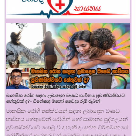
මානසික රෝග සඳහා ලබාදෙන ඖෂධ භාවිතය ප්‍රචණ්ඩත්වයට
හේතුවක් ද?- විශේෂඥ මනෝ වෛද්‍ය රූමි රූබන්
මානසික රෝගී තත්ත්වයන් සඳහා ලබාදෙන ඖෂධ
භාවිතය හේතුවෙන් රෝගීන් හෝ සාමාන්‍ය පුද්ගලයන්
ප්‍රචණ්ඩත්වයට යොමු විය හැකි ද යන්න වර්තමානයේ
රෝගීන්ගේ භාරකරුවන් මෙන්ම පොදු සමාජය තුළ ද