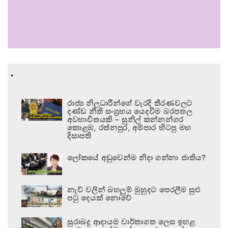
.
රාජ්‍ය නිලධාරීන්ගේ වැරදි තීරණවලට
දණ්ඩ නීති සංග්‍රහය යෙදවීම බරපතල
අවභාවිතයකි – සුනිල් කන්නන්ගර
කොළඹ, රත්නපුර, අම්පාර හිටපු මහ
දිසාපති
ලෝකයේ අඩුවෙන්ම නිදා ගන්නා ජාතිය?
නැව් වලින් බහලුම් මුහුදට පෙරලීම සුළු
පටු දෙයක් නොවේ
සුරාබදු ආදායම වාර්තාගත ලෙස ඉහළ