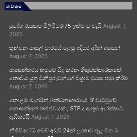
නවතම
ප්‍රදේශ රැසකට මිලිමීටර 75 ඉක්ම වූ වැසි
August 7,
2026
තුන්වන පාසල් වාරයේ පළමු අදියර අදින් අවසන්
August 7, 2026
ජාත්‍යන්තරය හමුවේ සිදු කරන හිතුවක්කාරකමක්
නොවිය යුතු විනිසුරුවන්ගේ විශ්‍රාම වයස පමා කිරීම
August 7, 2026
කොළඹ මැගසින් බන්ධනාගාරයේ ‘ඊ’ වාට්ටුවේ
නොසන්සුන් තත්ත්වයක් ; STFය ඇතුළු ආරක්ෂාව
දැඩිකරයි
August 7, 2026
නීතිවිරෝධී වෙබ් අඩවි 24ක් ලංකාව තුළ වහාම