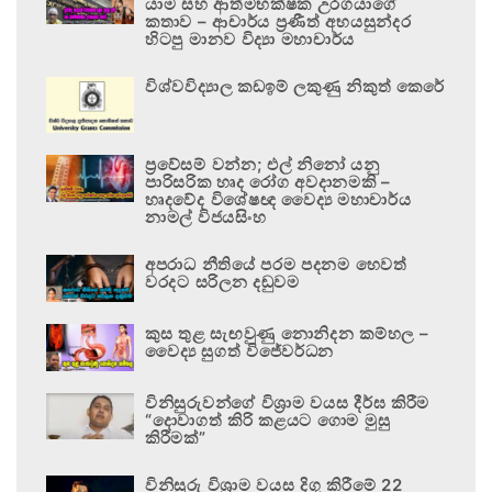
යාම සහ ආත්මභක්ෂක උරගයාගේ
කතාව – ආචාර්ය ප්‍රණීත් අභයසුන්දර
හිටපු මානව විද්‍යා මහාචාර්ය
විශ්වවිද්‍යාල කඩඉම් ලකුණු නිකුත් කෙරේ
ප්‍රවේසම් වන්න; එල් නිනෝ යනු
පාරිසරික හෘද රෝග අවදානමකි –
හෘදවේද විශේෂඥ වෛද්‍ය මහාචාර්ය
නාමල් විජයසිංහ
අපරාධ නීතියේ පරම පදනම හෙවත්
වරදට සරිලන දඬුවම
කුස තුළ සැඟවුණු නොනිදන කම්හල –
වෛද්‍ය සුගත් විජේවර්ධන
විනිසුරුවන්ගේ විශ්‍රාම වයස දීර්ඝ කිරීම
“දොවාගත් කිරි කළයට ගොම මුසු
කිරීමක්”
විනිසුරු විශ්‍රාම වයස දිගු කිරීමේ 22