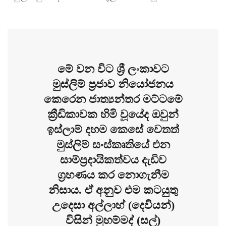
මේ වන විට ශ්‍රී ලංකාවට
මුස්ලිම් ප්‍රජාව නියෝජනය
කෙරෙන ජාත්‍යන්තර මට්ටමේ
ක්‍රීඩිකාවක හිමි වූයේද ඔවුන්
ඉස්ලාම් දහම කෙසේ වෙතත්
මුස්ලිම් සංස්කෘතියේ එන
සාම්ප්‍රදායිකත්වය දැඩිව
ග්‍රහණය කර නොගැනීම
නිසාය. ඒ අනුව එම කටයුතු
උදෙසා අල්ලාහ් (දෙවියන්)
විසින් මුහම්මද් (සල්)