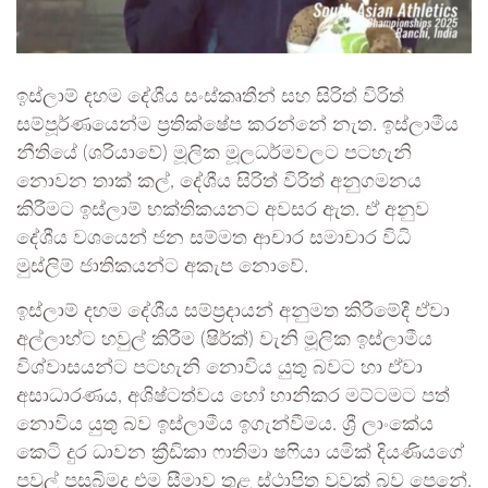
​ඉස්ලාම් දහම දේශීය සංස්කෘතීන් සහ සිරිත් විරිත්
සම්පූර්ණයෙන්ම ප්‍රතික්ෂේප කරන්නේ නැත. ඉස්ලාමීය
නීතියේ (ශරියාවේ) මූලික මූලධර්මවලට පටහැනි
නොවන තාක් කල්, දේශීය සිරිත් විරිත් අනුගමනය
කිරීමට ඉස්ලාම් භක්තිකයනට අවසර ඇත. ඒ අනුව
දේශීය වශයෙන් ජන සම්මත ආචාර සමාචාර විධි
මුස්ලිම් ජාතිකයන්ට අකැප නොවේ.
​ඉස්ලාම් දහම දේශීය සම්ප්‍රදායන් අනුමත කිරීමේදී ඒවා
අල්ලාහ්ට හවුල් කිරීම (ෂිර්ක්) වැනි මූලික ඉස්ලාමීය
විශ්වාසයන්ට පටහැනි නොවිය යුතු බවට හා ඒවා
අසාධාරණය, අශිෂ්ටත්වය හෝ හානිකර මට්ටමට පත්
නොවිය යුතු බව ඉස්ලාමීය ඉගැන්වීමය. ශ්‍රී ලාංකේය
කෙටි දුර ධාවන ක්‍රීඩිකා ෆාතිමා ෂෆියා යමික් දියණියගේ
පවුල් පසුබිමද එම සීමාව තුළ ස්ථාපිත වූවක් බව පෙනේ.