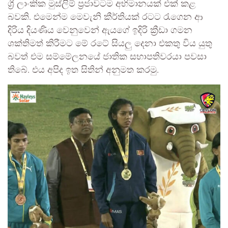
ශ්‍රී ලාංකික මුස්ලිම් ප්‍රජාවටම අභිමානයක් එක් කළ
බවකි. එමෙන්ම මෙවැනි කීර්තියක් රටට රැගෙන ආ
දිරිය දියණිය වෙනුවෙන් ඇයගේ ඉදිරි ක්‍රීඩා ගමන
ශක්තිමත් කිරීමට මේ රටේ සියලු දෙනා එකතු විය යුතු
බවත් එම සම්මේලනයේ ජාතික සභාපතිවරයා පවසා
තිබේ. එය අපිද ඉත සිතින් අනුමත කරමු.