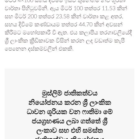
මීටර් 4×100 සහය දිවීමේ ඉසව් තුනෙහිම නව ශූරතා
වාර්තා පිහිටුවමිනි. ඇය මීටර් 100 තත්පර 11.53 කින්
සහ මීටර් 200 තත්පර 23.58 කින් වාර්තා කළ අතර,
සහය දිවීමේ කණ්ඩායම තත්පර 44.70 කින් අවසන්
කිරීමට මහෝපකාරී වී ඇත. එය කලාපීය තරගාවලියේදී
ශ්‍රී ලාංකික ක්‍රීඩිකාවක විසින් කරන ලද වඩාත්ම කැපී
පෙනෙන දස්කම්වලින් එකකි.
​මුස්ලිම් ජාතිකත්වය
නියෝජනය කරන ශ්‍රී ලාංකික
ධාවන ශූරියක වන ෆාතිමා මේ
ජයග්‍රහණය ලබා ගත්තේ ශ්‍රී
ලංකාව සහ එහි සමස්ත