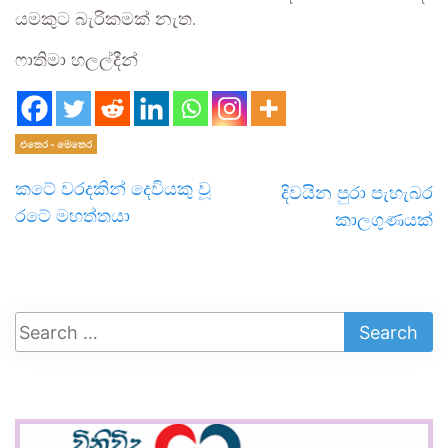
යමකුට බැරිකමක් නැත.
​ෆාතිමා හලල්දීන්
එතෙර - මෙතෙර
කටේ වරදකින් දෙවියකු වූ
දිවයින පුරා පැහැබර
රටේ මහත්තයා
කාලගුණයක්