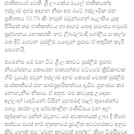
ජාතිකයෝ වෙති. ශ්‍රී ලාංකේය මැලේ ජාතිකයන්ද
ඉස්ලාම් දහම අදහන නිසා අප රටේ ඉස්ලාමික ජන
ප්‍රතිශතය 10.7% කි. නමුත් ඔවුන්ගෙන් සැලකිය යුතු
පිරිසක් තම ජාතිකත්වය හා ආගම පොදු සමාජය හමුවේ
ප්‍රදර්ශනය නොකරති. නව ලිබරල්වාදී ගෝලීය සංකල්ප
මත දිවි ගෙවන මුස්ලිම් යොවුන් ප්‍රජාව ඒ අතුරින් කැපී
පෙනෙයි.
​එමෙන්ම මේ වන විට ශ්‍රී ලංකාවට මුස්ලිම් ප්‍රජාව
නියෝජනය කෙරෙන ජාත්‍යන්තර මට්ටමේ ක්‍රීඩිකාවක
හිමි වූයේද ඔවුන් ඉස්ලාම් දහම කෙසේ වෙතත් මුස්ලිම්
සංස්කෘතියේ එන සාම්ප්‍රදායිකත්වය දැඩිව ග්‍රහණය කර
නොගැනීම නිසාය. ඒ අනුව එම කටයුතු උදෙසා
අල්ලාහ් (දෙවියන්) විසින් මුහම්මද් (සල්) තුමාණන්ට
පහළ කරන ලද සර්වකාලීන පණිවිඩය වන අල්-
කුර්ආනය මඟින් ඔවුනට යම් අවකාශයක් ලබා දී තිබේ.
තත්වය එසේ නම් නූතනයේ ප්‍රචලිත අවවහරකට අනුව
කිව හොත් එය “වෙන කාටවත් පාන්ද?” කියා විමසීමටද