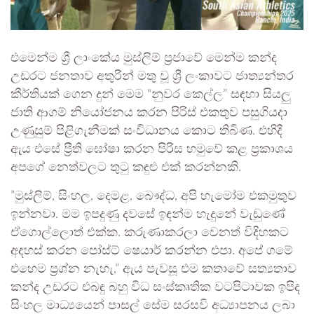
​එමෙන්ම ශ්‍රී ලාංකේය මුස්ලිම් ප්‍රජාවේ මෙන්ම කන්ද
උඩරට ජනතාව අතුරින් මතු වූ ශ්‍රී ලංකාවට ජාත්‍යන්තර
කීර්තියක් ගෙන දුන් මෙම “නුවර කෙල්ල” සඳහා සියලු
ජාති ආගම් නියෝජනය කරන පිරිස් එකතුව පසුගියදා
උණුසුම් පිළිගැනීමක් සංවිධානය කොට තිබිණ. එහිදී
ඇය එසේ ප්‍රීති ඝෝෂා කරන පිරිස හමුවේ කළ ප්‍රකාශය
අපගේ නෙත්වලට තුටු කඳුළු එක් කරන්නකි.
​”මුස්ලිම්, සිංහල, දෙමළ, බෞද්ධ, අපි හැමෝම එකමුතුව
ඉන්නවා. මම ඉපදුණු දවසේ ඉඳන්ම හැදුනේ වැඩුණේ
ඒගොල්ලොත් එක්ක. කරුණාකරලා වෙනත් විදිහකට
අදහස් කරන පෝස්ට් ෂෙයාර් කරන්න එපා. අපේ ගමේ
එහෙම ප්‍රශ්න නැහැ,” ඇය පැවසූ එම කතාවේ සත්‍යතාව
කන්ද උඩරට එබඳු බහු විධ සංස්කෘතික වටපිටාවක ඉපිද
සිංහල මාධ්‍යයෙන් පාසල් සේම සරසවි අධ්‍යාපනය ලබා