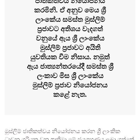
ජාතිකත්වය නියෝජනය
කරමිනි. ඒ අනුව මෙය ශ්‍රී
ලාංකේය සමස්ත මුස්ලිම්
ප්‍රජාවට අතිශය වැදගත්
වනුයේ ඇය ශ්‍රී ලාංකේය
මුස්ලිම් ප්‍රජාවට අයිති
යුවතියක වීම නිසාය. නමුත්
ඇය ජාත්‍යන්තරයේදී සමස්ත ශ්‍රී
ලංකාව මිස ශ්‍රී ලාංකේය
මුස්ලිම් ප්‍රජාව නියෝජනය
කළේ නැත.
​මුස්ලිම් ජාතිකත්වය නියෝජනය කරන ශ්‍රී ලාංකික
ධාවන ශූරියක වන ෆාතිමා මේ ජයග්‍රහණය ලබා ගත්තේ