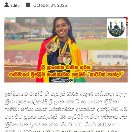
October 31, 2025
Editor
​ඉන්දියාවේ රාන්චි හි පැවැති 2025 දකුණු ආසියානු මලල
ක්‍රීඩා ශූරතාවලියේදී ශ්‍රී ලංකා කෙටි දුර ධාවන ක්‍රීඩිකා
ෆාතිමා ෂෆියා යමික් ඓතිහාසික දස්කමක් දැක්වූ බව මේ
වන විට ප්‍රකට කරුණකි. 26 හැවිරිදි ෆාතිමා ඉතිහාස ගත
ක්‍රීඩිකාවක වූයේ කාන්තා මීටර් 100, මීටර් 200 සහ