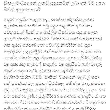
සිංහල මාධ්‍යයෙන් උපාධි සුදුසුකමක් ලබා ගත් මම ද ඉත
සිතින් අනුමත කරමි.
​නමුත් පසුගිය කාලය තුළ සමස්ත ඉස්ලාමීය ප්‍රජාව
ඉලක්ක කර ගනිමින් පටු දේශපාලනික අවශ්‍යතා
වෙනුවෙන් දියත් කළ මුස්ලිම් විරෝධය පසු කලෙක
ඇතැම් ජනමාධ්‍යකරුවන් විසින් බඩ ගෝස්තරයක් කර
ගත් අයුරු රහසක් නොවේ. ඔවුන් විසින් රට පුරා
පතුරුවන ලද මුස්ලිම් ජාතිකයන් අප රටේ ප්‍රධාන ජන
කොටස වන සිංහල ජනගහනය පාලනය කිරීම පිණිස
වඳ කොත්තු කෑමට දී කතුන්ට වඳ බ්‍රෙසියර් අන්දවා දරු
ප්‍රසූතිය සඳහා රෝහල් ගත වන ගැබිණියනට වඳ
සැත්කම් කරන බවට “ජාතික” වශයෙන් ලේබල් ගසා
ගත් පුවත්පත්වල ප්‍රධාන සිරස්තල මඟින් හුවා දැක්වෙන
ලද්දේ ඒ අනුවය. නමුත් එය ඉකුත් සමයේ සිදු වූ අප ජන
සමාජයේ සැලකිය යුතු පිරිසක් ගොනාට ඇන්දවීමක් බව
මේ වන විට මනාව පසක් වී තිබේ. එමෙන්ම ඊට දක්වන
ප්‍රතිරෝධයක් ලෙස මුස්ලිම් සමාජයේ ඇතැම් පිරිස්ද