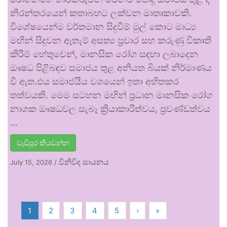
නිරන්තරයෙන් කතාබහට ලක්වන මාතෘකාවකි.
විශේෂයෙන්ම වර්තමාන සිදුවීම් මුල් කොට මාධ්‍ය
මඟින් සිදුවන ඇතැම් අසත්‍ය ප්‍රචාර සහ කරුණු විකෘති
කිරීම් හේතුවෙන්, මානසික රෝග සඳහා ලබාදෙන
ඖෂධ පිළිබඳව සමාජය තුළ අනියත බියක් නිර්මාණය
වී ඇත.එය සමාජයීය වශයෙන් ඉතා අහිතකර
තත්වයකි. මෙම සටහන මඟින් ප්‍රධාන මානසික රෝග
නාශක ඖෂධවල සැබෑ ක්‍රියාකාරීත්වය, ප්‍රචණ්ඩත්වය
…
වැඩිපුර කියවන්න
විනිවිද සායනය
July 15, 2026
/
1
2
3
4
5
›
»