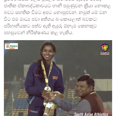
ජාතික ඒකාබද්ධතාවයට හානි පමුණුවන ක්‍රියා නොකළ
බවට සහතික වීමට අපට නොපුළුවන. නමුත් මේ වන
විට එම මාධ්‍ය පවා අතිශය බංකොලොත් බවකට;
පරිහානියකට පත්ව ඇති අයුරු ඕනෑම කෙනකුට
පහසුවෙන් නිරීක්ෂණය කළ හැකිය.