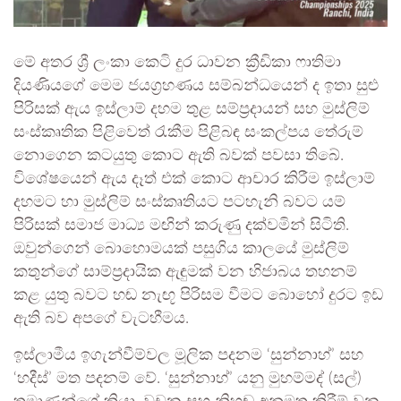
​මේ අතර ශ්‍රී ලංකා කෙටි දුර ධාවන ක්‍රීඩිකා ෆාතිමා
දියණියගේ මෙම ජයග්‍රහණය සම්බන්ධයෙන් ද ඉතා සුළු
පිරිසක් ඇය ඉස්ලාම් දහම තුළ සම්ප්‍රදායන් සහ මුස්ලිම්
සංස්කෘතික පිළිවෙත් රැකීම පිළිබඳ සංකල්පය තේරුම්
නොගෙන කටයුතු කොට ඇති බවක් පවසා තිබේ.
විශේෂයෙන් ඇය දෑත් එක් කොට ආචාර කිරීම ඉස්ලාම්
දහමට හා මුස්ලිම් සංස්කෘතියට පටහැනි බවට යම්
පිරිසක් සමාජ මාධ්‍ය මඟින් කරුණු දක්වමින් සිටිති.
ඔවුන්ගෙන් බොහොමයක් පසුගිය කාලයේ මුස්ලිම්
කතුන්ගේ සාම්ප්‍රදායික ඇඳුමක් වන හිජාබය තහනම්
කළ යුතු බවට හඬ නැඟූ පිරිසම වීමට බොහෝ දුරට ඉඩ
ඇති බව අපගේ වැටහීමය.
​ඉස්ලාමීය ඉගැන්වීම්වල මූලික පදනම ‘සුන්නාහ්’ සහ
‘හදීස්’ මත පදනම් වේ. ‘සුන්නාහ්’ යනු මුහම්මද් (සල්)