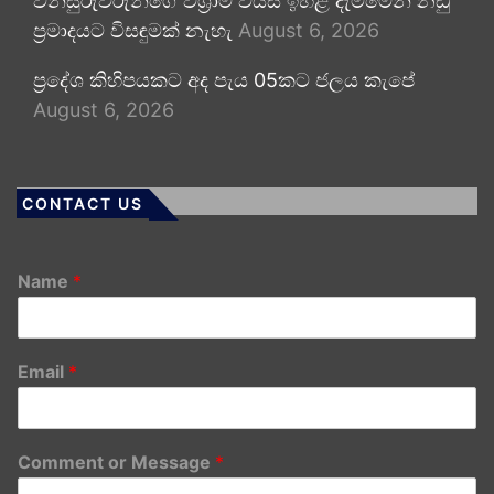
විනිසුරුවරුන්ගේ විශ්‍රාම වයස ඉහළ දැමීමෙන් නඩු
ප්‍රමාදයට විසඳුමක් නැහැ
August 6, 2026
ප්‍රදේශ කිහිපයකට අද පැය 05කට ජලය කැපේ
August 6, 2026
CONTACT US
Name
*
Email
*
Comment or Message
*