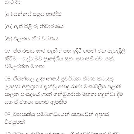
භාර දීම
(අ ).සන්නස් පත්‍රය භාරදීම
(ආ).ඇත් පිළි රූ නිවාරණය
(ඇ).ඵලකය නිරාවරණය
07. ස්මාරකය භාර ගැනීම සහ ඉදිරි ගමන් මඟ පැහැදිලි
කිරීම – ගල්ගමුව ප්‍රාදේශීය සභා සභාපති එච් .කේ.
විමලරත්න මහතා
08. ගිමන්හල උද්‍යානයේ ප්‍රවර්ධනාත්මක කටයුතු
උදෙසා අනුග්‍රහය දැක්වූ පොදු රාජ්‍ය මණ්ඩලීය පළාත්
පාලන සංසදයේ ශාන් ශන්මුගරාජා මහතා හඳුන්වා දීම
සහ ඒ මහතා සභාව ඇමතීම
09. ව්‍යාපෘතිය සම්බන්ධයෙන් සභාවෙන් අදහස්
විමසුමක්