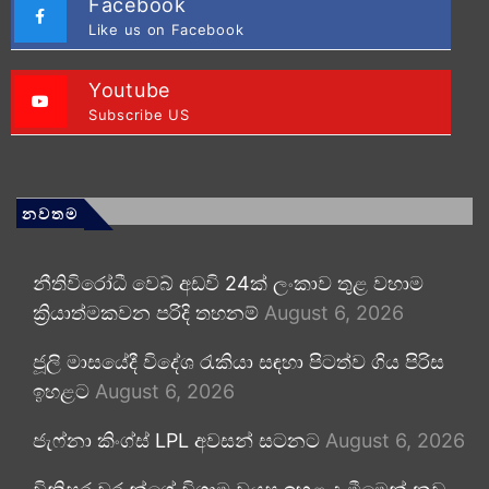
Facebook
Like us on Facebook
Youtube
Subscribe US
නවතම
නීතිවිරෝධී වෙබ් අඩවි 24ක් ලංකාව තුළ වහාම
ක්‍රියාත්මකවන පරිදි තහනම්
August 6, 2026
ජූලි මාසයේදී විදේශ රැකියා සඳහා පිටත්ව ගිය පිරිස
ඉහළට
August 6, 2026
ජැෆ්නා කිංග්ස් LPL අවසන් සටනට
August 6, 2026