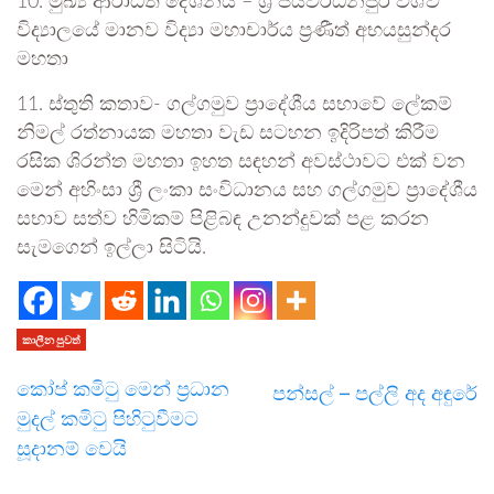
10. මුඛ්‍ය ආරාධිත දේශනය – ශ්‍රී ජයවර්ධනපුර විශ්ව
විද්‍යාලයේ මානව විද්‍යා මහාචාර්ය ප්‍රණීත් අභයසුන්දර
මහතා
11. ස්තුති කතාව- ගල්ගමුව ප්‍රාදේශීය සභාවේ ලේකම්
නිමල් රත්නායක මහතා වැඩ සටහන ඉදිරිපත් කිරීම
රසික ශිරන්ත මහතා ඉහත සඳහන් අවස්ථාවට එක් වන
මෙන් අහිංසා ශ්‍රී ලංකා සංවිධානය සහ ගල්ගමුව ප්‍රාදේශීය
සභාව සත්ව හිමිකම් පිළිබඳ උනන්දුවක් පළ කරන
සැමගෙන් ඉල්ලා සිටියි.
කාලීන පුවත්
කෝප් කමිටු මෙන් ප්‍රධාන
පන්සල් – පල්ලි අද අඳුරේ
මුදල් කමිටු පිහිටුවීමට
සූදානම් වෙයි