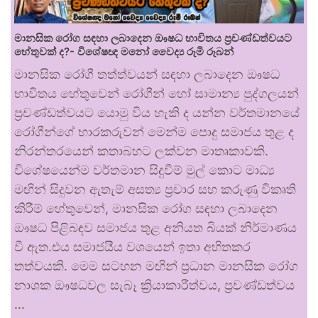
මානසික රෝග සඳහා ලබාදෙන ඖෂධ භාවිතය ප්‍රචණ්ඩත්වයට
හේතුවක් ද?- විශේෂඥ මනෝ වෛද්‍ය රූමි රූබන්
මානසික රෝගී තත්ත්වයන් සඳහා ලබාදෙන ඖෂධ
භාවිතය හේතුවෙන් රෝගීන් හෝ සාමාන්‍ය පුද්ගලයන්
ප්‍රචණ්ඩත්වයට යොමු විය හැකි ද යන්න වර්තමානයේ
රෝගීන්ගේ භාරකරුවන් මෙන්ම පොදු සමාජය තුළ ද
නිරන්තරයෙන් කතාබහට ලක්වන මාතෘකාවකි.
විශේෂයෙන්ම වර්තමාන සිදුවීම් මුල් කොට මාධ්‍ය
මඟින් සිදුවන ඇතැම් අසත්‍ය ප්‍රචාර සහ කරුණු විකෘති
කිරීම් හේතුවෙන්, මානසික රෝග සඳහා ලබාදෙන
ඖෂධ පිළිබඳව සමාජය තුළ අනියත බියක් නිර්මාණය
වී ඇත.එය සමාජයීය වශයෙන් ඉතා අහිතකර
තත්වයකි. මෙම සටහන මඟින් ප්‍රධාන මානසික රෝග
නාශක ඖෂධවල සැබෑ ක්‍රියාකාරීත්වය, ප්‍රචණ්ඩත්වය
…