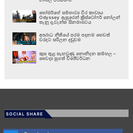
හෝමර්ගේ සම්භාව්‍ය වීර කාව්‍යය
Odyssey ඇසුරෙන් ක්‍රිස්ටෝෆර් නෝලන්
තැනූ දැවැන්ත සිනමාපටය
අපරාධ නීතියේ පරම පදනම හෙවත්
වරදට සරිලන දඬුවම
කුස තුළ සැඟවුණු නොනිදන කම්හල –
වෛද්‍ය සුගත් විජේවර්ධන
SOCIAL SHARE