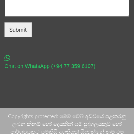
Submit
Chat on WhatsApp (+94 77 359 6107)
Copyrights protected: මෙම වෙබ් අඩවියේ පළකරනු
ලබන කිනම් හෝ දෙයකින් යම් පුද්ගලයකුට හෝ
පාර්ශවයකට යම්කිසි අගතියක් සිදුවන්නේ නම් එම