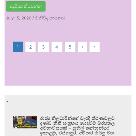
වැඩිපුර කියවන්න
විනිවිද සායනය
July 15, 2026
/
1
2
3
4
5
›
»
.
රාජ්‍ය නිලධාරීන්ගේ වැරදි තීරණවලට
දණ්ඩ නීති සංග්‍රහය යෙදවීම බරපතල
අවභාවිතයකි – සුනිල් කන්නන්ගර
කොළඹ, රත්නපුර, අම්පාර හිටපු මහ