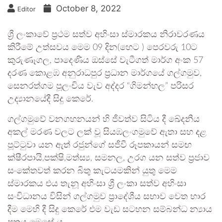
October 8, 2022
Editor
ශ්‍රී ලංකාවේ ප්‍රථම සත්ව අහිංසා ස්මාරකය නිරාවරණය
කිරීමේ උත්සවය මෙම 09 දින(හෙට ) පෙරවරු 10ට
කුරුණෑගල, පාදෙණිය ඔස්සේ වැටීගත් මාර්ග අංක 57
දරණ කොළඹ අනුරාධපුර ප්‍රධාන මාර්ගයේ ගල්ගමුව,
සෙනරත්ගම පූලංචිය වැව අද්දර “ගිමන්හල” පරිසර
උද්‍යානයේදී සිදු කෙරේ.
ගල්ගමුවේ වනගහනයන් හි ජීවත්ව සිටිය දී ඛේදනීය
අකල් මරණ වලට ලක් වූ සියඹලංගමුවේ ඇතා සහ දළ
පූට්ටුවා ‍යන ඇත් රජුන්ගේ සජීවී රූපකායන් සමඟ
ක්ෂීරපායි,පක්ෂි,මත්ස්‍ය, සමනල, උරග යන සත්ව ප්‍රජාව
සංකේතවත් කරන බිතු කැටයමකින් යුතු මෙම
ස්මාරකය එය තැනූ අහිංසා ශ්‍රී ලංකා සත්ව අහිංසා
සංවිධානය විසින් ගල්ගමුව ප්‍රාදේශීය සභාව වෙත භාර
දීම මෙහි දී සිදු කෙරේ එම වැඩ සටහන සම්බන්ධ න්‍යාය