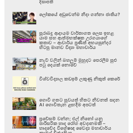
දිසාපති
ලෝකයේ අඩුවෙන්ම නිදා ගන්නා ජාතිය?
සුරාබදු ආදායම වාර්තාගත ලෙස ඉහළ
යාම සහ ආත්මභක්ෂක උරගයාගේ
කතාව – ආචාර්ය ප්‍රණීත් අභයසුන්දර
හිටපු මානව විද්‍යා මහාචාර්ය
නැව් වලින් බහලුම් මුහුදට පෙරලීම සුළු
පටු දෙයක් නොවේ
විශ්වවිද්‍යාල කඩඉම් ලකුණු නිකුත් කෙරේ
ගොවි ගතට සුවයත් හිතට නිවනත් සදන
AI ගොවිතැන ළඟදීම අපටත්
ප්‍රවේසම් වන්න; එල් නිනෝ යනු
පාරිසරික හෘද රෝග අවදානමකි –
හෘදවේද විශේෂඥ වෛද්‍ය මහාචාර්ය
නාමල් විජයසිංහ