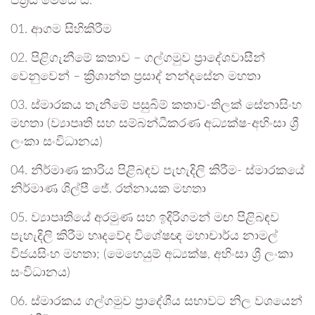
පත්‍රය මෙසේ ය.
01. ආගම සිහිකිරීම
02. පිළිගැනීමේ කතාව – ගල්ගමුව ප්‍රාදේශවාසීන්
වෙනුවෙන් – ක්‍රිශාන්ත ප්‍රසාද් නන්දසේන මහතා
03. ස්මාරකය තැනීමේ පසුබිම් කතාව-තිලක් සේනාසිංහ
මහතා (ව්‍යාපෘති සහ සම්බන්ධීකරණ අධ්‍යක්ෂ-අහිංසා ශ්‍රී
ලංකා සංවිධානය)
04. නිර්මාණ කාරිය පිළිබඳව පැහැදිලි කිරීම- ස්මාරකයේ
නිර්මාණ ශිල්පී ජේ. රත්නායක මහතා
05. ව්‍යාපෘතියේ අරමුණ සහ ඉදිරිගමන් මඟ පිළිබඳව
පැහැදිලි කිරීම හෘදවේද විශේෂඥ මහාචාර්ය නාමල්
විජයසිංහ මහතා; (මෙහෙයුම් අධ්‍යක්ෂ, අහිංසා ශ්‍රී ලංකා
සංවිධානය)
06. ස්මාරකය ගල්ගමුව ප්‍රාදේශීය සභාවට නිල වශයෙන්