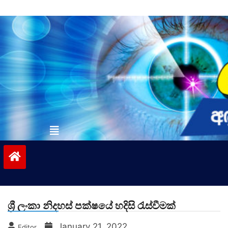
Skip
to
content
vinivida.lk
ශ්‍රී ලංකා නිදහස් පක්ෂයේ හදිසි රැස්වීමක්
January 21, 2022
Editor