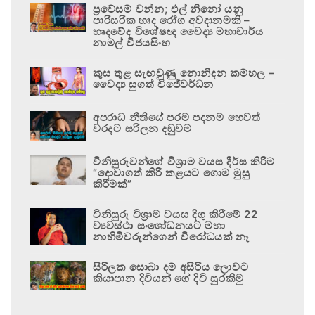
ප්‍රවේසම් වන්න; එල් නිනෝ යනු
පාරිසරික හෘද රෝග අවදානමකි –
හෘදවේද විශේෂඥ වෛද්‍ය මහාචාර්ය
නාමල් විජයසිංහ
කුස තුළ සැඟවුණු නොනිදන කම්හල –
වෛද්‍ය සුගත් විජේවර්ධන
අපරාධ නීතියේ පරම පදනම හෙවත්
වරදට සරිලන දඬුවම
විනිසුරුවන්ගේ විශ්‍රාම වයස දීර්ඝ කිරීම
“දොවාගත් කිරි කළයට ගොම මුසු
කිරීමක්”
විනිසුරු විශ්‍රාම වයස දිගු කිරීමේ 22
ව්‍යවස්ථා සංශෝධනයට මහා
නාහිමිවරුන්ගෙන් විරෝධයක් නෑ
සිරිලක සොබා දම් අසිරිය ලොවට
කියාපාන දිවියන් ගේ දිවි සුරකිමු