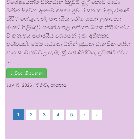
විශේෂයෙන්ම වර්තමාන සිදුවීම් මුල් කොට මාධ්‍ය
මඟින් සිදුවන ඇතැම් අසත්‍ය ප්‍රචාර සහ කරුණු විකෘති
කිරීම් හේතුවෙන්, මානසික රෝග සඳහා ලබාදෙන
ඖෂධ පිළිබඳව සමාජය තුළ අනියත බියක් නිර්මාණය
වී ඇත.එය සමාජයීය වශයෙන් ඉතා අහිතකර
තත්වයකි. මෙම සටහන මඟින් ප්‍රධාන මානසික රෝග
නාශක ඖෂධවල සැබෑ ක්‍රියාකාරීත්වය, ප්‍රචණ්ඩත්වය
…
වැඩිපුර කියවන්න
විනිවිද සායනය
July 15, 2026
/
1
2
3
4
5
›
»