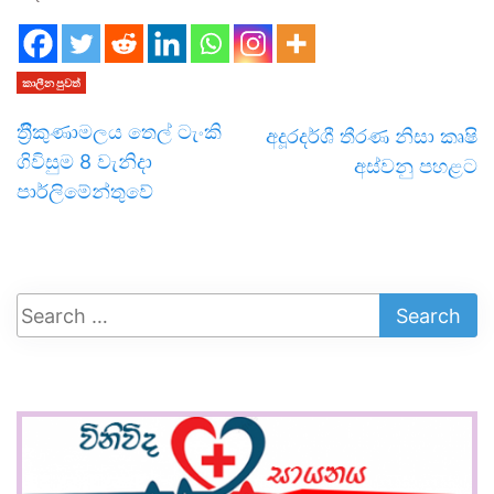
කාලීන පුවත්
ත්‍රිීකුණාමලය තෙල් ටැංකි
අදූරදර්ශී තීරණ නිසා කෘෂි
ගිවිසුම 8 වැනිදා
අස්වනු පහළට
පාර්ලිමේන්තුවේ