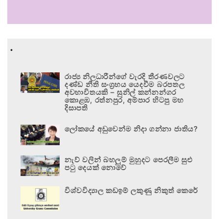
.
රාජ්‍ය නිලධාරීන්ගේ වැරදි තීරණවලට
දණ්ඩ නීති සංග්‍රහය යෙදවීම බරපතල
අවභාවිතයකි – සුනිල් කන්නන්ගර
කොළඹ, රත්නපුර, අම්පාර හිටපු මහ
දිසාපති
ලෝකයේ අඩුවෙන්ම නිදා ගන්නා ජාතිය?
නැව් වලින් බහලුම් මුහුදට පෙරලීම සුළු
පටු දෙයක් නොවේ
විශ්වවිද්‍යාල කඩඉම් ලකුණු නිකුත් කෙරේ