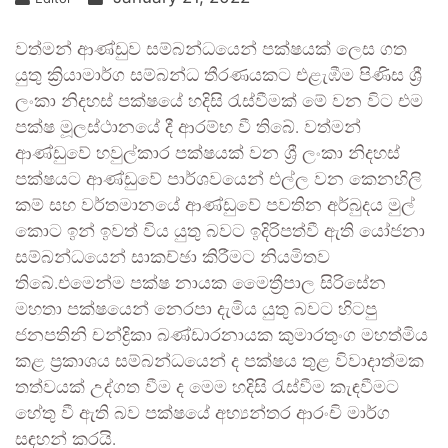
වත්මන් ආණ්ඩුව සම්බන්ධයෙන් පක්ෂයක් ලෙස ගත
යුතු ක්‍රියාමාර්ග සම්බන්ධ තීරණයකට එළැඹීම පිණිස ශ්‍රී
ලංකා නිදහස් පක්ෂයේ හදිසි රැස්වීමක් මේ වන විට එම
පක්ෂ මූලස්ථානයේ දී ආරම්භ වී තිබේ. වත්මන්
ආණ්ඩුවේ හවුල්කාර පක්ෂයක් වන ශ්‍රී ලංකා නිදහස්
පක්ෂයට ආණ්ඩුවේ පාර්ශවයෙන් එල්ල වන කෙනහිලි
කම් සහ වර්තමානයේ ආණ්ඩුවේ පවතින අර්බුදය මුල්
කොට ඉන් ඉවත් විය යුතු බවට ඉදිරිපත්වී ඇති යෝජනා
සම්බන්ධයෙන් සාකච්ඡා කිරීමට නියමිතව
තිබේ.එමෙන්ම පක්ෂ නායක මෛත්‍රීපාල සිරිසේන
මහතා පක්ෂයෙන් නෙරපා දැමිය යුතු බවට හිටපු
ජනපතිනි චන්ද්‍රිකා බණ්ඩාරනායක කුමාරතුංග මහත්මිය
කළ ප්‍රකාශය සම්බන්ධයෙන් ද පක්ෂය තුළ විවාදාත්මක
තත්වයක් උද්ගත වීම ද මෙම හදිසි රැස්වීම කැඳවීමට
හේතු වී ඇති බව පක්ෂයේ අභ්‍යන්තර ආරංචි මාර්ග
සඳහන් කරයි.