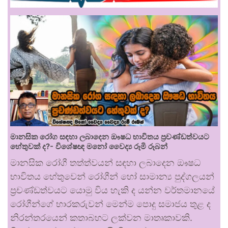
මානසික රෝග සඳහා ලබාදෙන ඖෂධ භාවිතය ප්‍රචණ්ඩත්වයට
හේතුවක් ද?- විශේෂඥ මනෝ වෛද්‍ය රූමි රූබන්
මානසික රෝගී තත්ත්වයන් සඳහා ලබාදෙන ඖෂධ
භාවිතය හේතුවෙන් රෝගීන් හෝ සාමාන්‍ය පුද්ගලයන්
ප්‍රචණ්ඩත්වයට යොමු විය හැකි ද යන්න වර්තමානයේ
රෝගීන්ගේ භාරකරුවන් මෙන්ම පොදු සමාජය තුළ ද
නිරන්තරයෙන් කතාබහට ලක්වන මාතෘකාවකි.