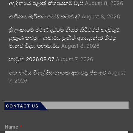
අද දිනයේ පළාත් කිහිපයකට වැසි
August 8, 2026
ගණිතය බැරිකම මෝඩකමක් ද?
August 8, 2026
ශ්‍රී ලංකාවේ මරණ දඬුවම නියම කිරීමටත් නැවතුම්
ළකුණ තබමු – ආචාර්ය ප්‍රණීත් අභයසුන්දර හිටපු
මානව විද්‍යා මහාචාර්ය
August 8, 2026
කාටූන් 2026.08.07
August 7, 2026
මහාචාර්ය විමල් දිසානායක අභාවප්‍රාප්ත වේ
August
7, 2026
CONTACT US
Name
*