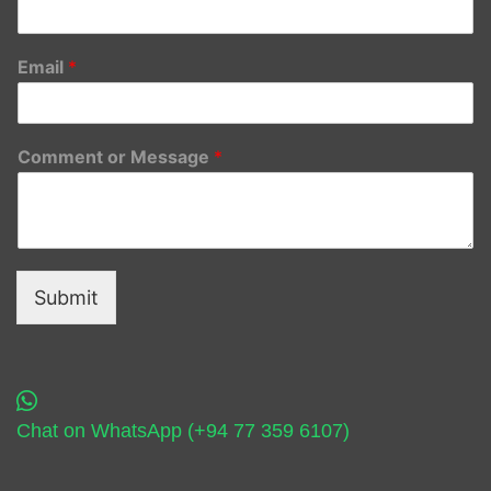
Email
*
Comment or Message
*
Submit
Chat on WhatsApp (+94 77 359 6107)