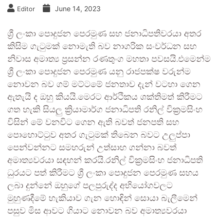
June 14, 2023
Editor
ශ්‍රී ලංකා පොදුජන පෙරමුණ සහ ජනාධිපතිවරයා අතර
කිසිම ගැටුමක් නොමැති බව නාගරික සංවර්ධන සහ
නිවාස අමාත්‍ය ප්‍රසන්න රණතුංග මහතා පවසයි.එමෙන්ම
ශ්‍රී ලංකා පොදුජන පෙරමුණ යනු රාජපක්ෂ වරුන්ම
නොවන බව ගම් මට්ටමේ ජනතාව දැන් වටහා ගෙන
ඇතැයි ද ඔහු කියයි.මෙරට ආර්ථිකය ශක්තිමත් කිරීමට
ගත හැකි සියලු ක්‍රියාමාර්ග ජනාධිපති රනිල් වික්‍රමසිංහ
විසින් මේ වනවිට ගෙන ඇති බවත් ජනපති සහ
පොහොට්ටුව අතර ගැටුමක් තිබෙන බවට උලුප්පා
පෙන්වන්නට සමහරුන් උත්සාහ ගන්නා බවත්
අමාත්‍යවරයා සඳහන් කරයි.රනිල් වික්‍රමසිංහ ජනාධිපති
ධුරයට පත් කිරීමට ශ්‍රී ලංකා පොදුජන පෙරමුණ සහය
ලබා දුන්නේ ඔහුගේ පලපුරුද්ද අභියෝගවලට
මුහුණදීමේ හැකියාව ගැන හොඳින් සොයා බැලීමෙන්
පසුව මිස ආවට ගියාට නොවන බව අමාත්‍යවරයා