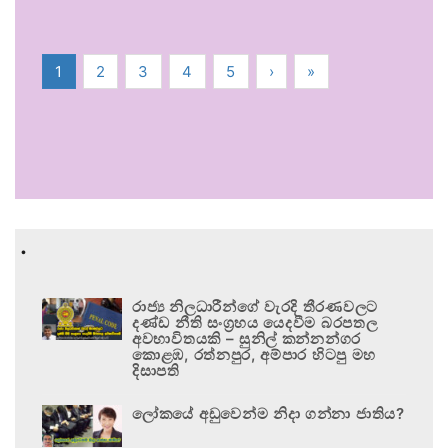
1
2
3
4
5
›
»
.
රාජ්‍ය නිලධාරීන්ගේ වැරදි තීරණවලට
දණ්ඩ නීති සංග්‍රහය යෙදවීම බරපතල
අවභාවිතයකි – සුනිල් කන්නන්ගර
කොළඹ, රත්නපුර, අම්පාර හිටපු මහ
දිසාපති
ලෝකයේ අඩුවෙන්ම නිදා ගන්නා ජාතිය?