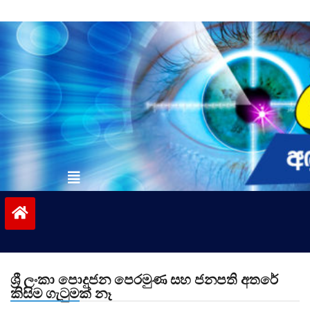
Skip
to
content
vinivida.lk
ශ්‍රී ලංකා පොදුජන පෙරමුණ සහ ජනපති අතරේ
කිසිම ගැටුමක් නෑ