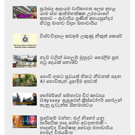
සුරාබදු ආදායම වාර්තාගත ලෙස ඉහළ
යාම සහ ආත්මභක්ෂක උරගයාගේ
කතාව – ආචාර්ය ප්‍රණීත් අභයසුන්දර
හිටපු මානව විද්‍යා මහාචාර්ය
විශ්වවිද්‍යාල කඩඉම් ලකුණු නිකුත් කෙරේ
නැව් වලින් බහලුම් මුහුදට පෙරලීම සුළු
පටු දෙයක් නොවේ
ගොවි ගතට සුවයත් හිතට නිවනත් සදන
AI ගොවිතැන ළඟදීම අපටත්
හෝමර්ගේ සම්භාව්‍ය වීර කාව්‍යය
Odyssey ඇසුරෙන් ක්‍රිස්ටෝෆර් නෝලන්
තැනූ දැවැන්ත සිනමාපටය
ප්‍රවේසම් වන්න; එල් නිනෝ යනු
පාරිසරික හෘද රෝග අවදානමකි –
හෘදවේද විශේෂඥ වෛද්‍ය මහාචාර්ය
නාමල් විජයසිංහ