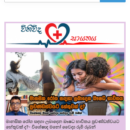
මානසික රෝග සඳහා ලබාදෙන ඖෂධ භාවිතය ප්‍රචණ්ඩත්වයට
හේතුවක් ද?- විශේෂඥ මනෝ වෛද්‍ය රූමි රූබන්