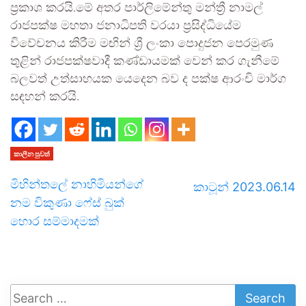
ප්‍රකාශ කරයි.මේ අතර පාර්ලිමේන්තු මන්ත්‍රී නාමල්
රාජපක්ෂ මහතා ජනාධිපති වරයා ප්‍රසිද්ධියේම
විවේචනය කිරීම මඟින් ශ්‍රී ලංකා පොදුජන පෙරමුණ
තුළින් රාජපක්ෂවාදී කණ්ඩායමක් වෙන් කර ගැනීමේ
බලවත් උත්සාහයක යෙදෙන බව ද පක්ෂ ආරංචි මාර්ග
සඳහන් කරයි.
කාලීන පුවත්
මිහින්තලේ නාහිමියන්ගේ
කාටූන් 2023.06.14
නම විකුණා ෆේස් බුක්
හොර සම්මාදමක්