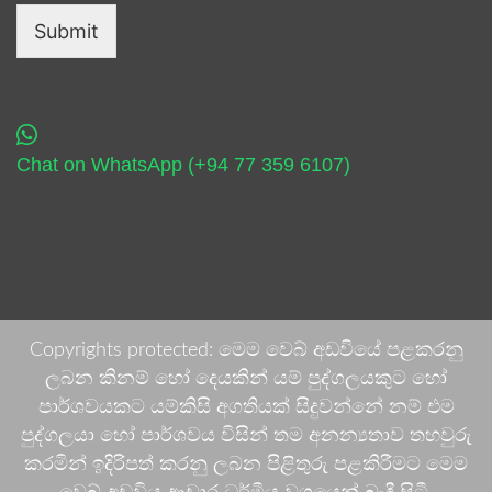
Submit
Chat on WhatsApp (+94 77 359 6107)
Copyrights protected: මෙම වෙබ් අඩවියේ පළකරනු
ලබන කිනම් හෝ දෙයකින් යම් පුද්ගලයකුට හෝ
පාර්ශවයකට යම්කිසි අගතියක් සිදුවන්නේ නම් එම
පුද්ගලයා හෝ පාර්ශවය විසින් තම අනන්‍යතාව තහවුරු
කරමින් ඉදිරිපත් කරනු ලබන පිළිතුරු පළකිරීමට මෙම