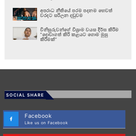
අපරාධ නීතියේ පරම පදනම හෙවත්
වරදට සරිලන දඬුවම
විනිසුරුවන්ගේ විශ්‍රාම වයස දීර්ඝ කිරීම
“දොවාගත් කිරි කළයට ගොම මුසු
කිරීමක්”
SOCIAL SHARE
Facebook
Like us on Facebook