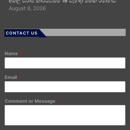
අකිල විරාජ් කාරියවසම් 18 වැනිදා තෙක් රිමාන්ඩ්
August 6, 2026
CONTACT US
Name
*
Email
*
Comment or Message
*