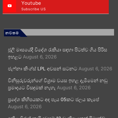
Youtube
Subscribe US
නවතම
ජූලි මාසයේදී විදේශ රැකියා සඳහා පිටත්ව ගිය පිරිස
ඉහළට
August 6, 2026
ජැෆ්නා කිංග්ස් LPL අවසන් සටනට
August 6, 2026
විනිසුරුවරුන්ගේ විශ්‍රාම වයස ඉහළ දැමීමෙන් නඩු
ප්‍රමාදයට විසඳුමක් නැහැ
August 6, 2026
ප්‍රදේශ කිහිපයකට අද පැය 05කට ජලය කැපේ
August 6, 2026