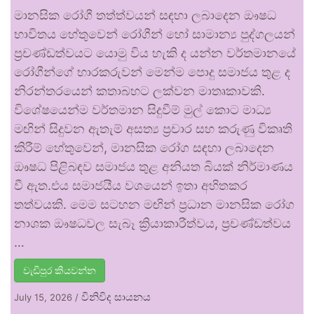
මානසික රෝගී තත්ත්වයන් සඳහා ලබාදෙන ඖෂධ
භාවිතය හේතුවෙන් රෝගීන් හෝ සාමාන්‍ය පුද්ගලයන්
ප්‍රචණ්ඩත්වයට යොමු විය හැකි ද යන්න වර්තමානයේ
රෝගීන්ගේ භාරකරුවන් මෙන්ම පොදු සමාජය තුළ ද
නිරන්තරයෙන් කතාබහට ලක්වන මාතෘකාවකි.
විශේෂයෙන්ම වර්තමාන සිදුවීම් මුල් කොට මාධ්‍ය
මඟින් සිදුවන ඇතැම් අසත්‍ය ප්‍රචාර සහ කරුණු විකෘති
කිරීම් හේතුවෙන්, මානසික රෝග සඳහා ලබාදෙන
ඖෂධ පිළිබඳව සමාජය තුළ අනියත බියක් නිර්මාණය
වී ඇත.එය සමාජයීය වශයෙන් ඉතා අහිතකර
තත්වයකි. මෙම සටහන මඟින් ප්‍රධාන මානසික රෝග
නාශක ඖෂධවල සැබෑ ක්‍රියාකාරීත්වය, ප්‍රචණ්ඩත්වය
…
වැඩිපුර කියවන්න
විනිවිද සායනය
July 15, 2026
/