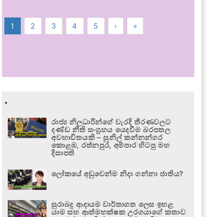
1
2
3
4
5
›
»
.
රාජ්‍ය නිලධාරීන්ගේ වැරදි තීරණවලට
දණ්ඩ නීති සංග්‍රහය යෙදවීම බරපතල
අවභාවිතයකි – සුනිල් කන්නන්ගර
කොළඹ, රත්නපුර, අම්පාර හිටපු මහ
දිසාපති
ලෝකයේ අඩුවෙන්ම නිදා ගන්නා ජාතිය?
සුරාබදු ආදායම වාර්තාගත ලෙස ඉහළ
යාම සහ ආත්මභක්ෂක උරගයාගේ කතාව