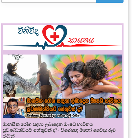
මානසික රෝග සඳහා ලබාදෙන ඖෂධ භාවිතය
ප්‍රචණ්ඩත්වයට හේතුවක් ද?- විශේෂඥ මනෝ වෛද්‍ය රූමි
රූබන්