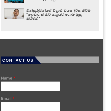
විනිසුරුවන්ගේ විශ්‍රාම වයස දීර්ඝ කිරීම
“දොවාගත් කිරි කළයට ගොම මුසු
කිරීමක්”
CONTACT US
Name
*
Email
*