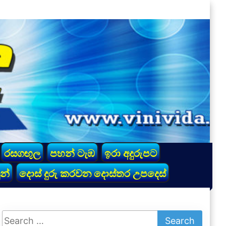
රසගඟුල
පහන් ටැඹ
ඉරා අදුරුපට
න්
දොස් දුරු කරවන දොස්තර උපදෙස්