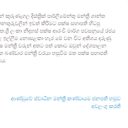
කුරුණෑගල දිස්ත්‍රික් පාර්ලිමේන්තු මන්ත්‍රී ශාන්ත
 තනතුරුවලින් ඉවත් කිරිමට පක්ෂ සභාපති හිටපු
ශ්‍රී ලංකා නිදහස් පක්ෂ ආරංචි මාර්ග පවසනුයේ රජය
ළ ඉල්ලීම නොසළකා හැර මේ වන විට අතිශය දරුණු
පක්ෂ මන්ත්‍රී වරුන් අතට පත් කොට ඔවුන් දේශපාලන
බණ්ඩාර මන්ත්‍රී වරයා හසුවීම මත පක්ෂ සභාපති
වය.
ආණ්ඩුවේ ස්වාධීන මන්ත්‍රී කණ්ඩායම ජනපති හමුව
අවලංගු කරති