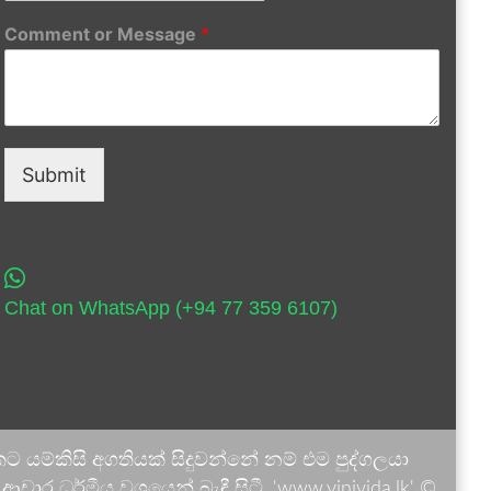
Comment or Message
*
Submit
Chat on WhatsApp (+94 77 359 6107)
 යම්කිසි අගතියක් සිදුවන්නේ නම් එම පුද්ගලයා
ාර ධර්මීය වශයෙන් බැඳී සිටී. 'www.vinivida.lk' ©