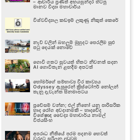
– ආචාර්ය ප්‍රණීත් අභයසුන්දර හිටපු
මානව විද්‍යා මහාචාර්ය
විශ්වවිද්‍යාල කඩඉම් ලකුණු නිකුත් කෙරේ
නැව් වලින් බහලුම් මුහුදට පෙරලීම සුළු
පටු දෙයක් නොවේ
ගොවි ගතට සුවයත් හිතට නිවනත් සදන
AI ගොවිතැන ළඟදීම අපටත්
හෝමර්ගේ සම්භාව්‍ය වීර කාව්‍යය
Odyssey ඇසුරෙන් ක්‍රිස්ටෝෆර් නෝලන්
තැනූ දැවැන්ත සිනමාපටය
ප්‍රවේසම් වන්න; එල් නිනෝ යනු පාරිසරික
හෘද රෝග අවදානමකි – හෘදවේද
විශේෂඥ වෛද්‍ය මහාචාර්ය නාමල්
විජයසිංහ
අපරාධ නීතියේ පරම පදනම හෙවත්
වරදට සරිලන දඬුවම