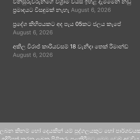
විනිසුරුවරුන්ගේ විශ්‍රාම වයස ඉහළ දැමීමෙන් නඩු
ප්‍රමාදයට විසඳුමක් නැහැ
August 6, 2026
ප්‍රදේශ කිහිපයකට අද පැය 05කට ජලය කැපේ
August 6, 2026
අකිල විරාජ් කාරියවසම් 18 වැනිදා තෙක් රිමාන්ඩ්
August 6, 2026
 ලබන කිනම් හෝ දෙයකින් යම් පුද්ගලයකුට හෝ පාර්ශවයකට
දිරිපත් කරනු ලබන පිළිතුරු පළකිරීමට මෙම වෙබ් අඩවිය ආච