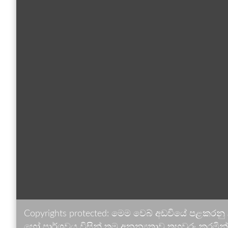
Copyrights protected: මෙම වෙබ් අඩවියේ පළකරනු
හෝ පාර්ශවය විසින් තම අනන්‍යතාව තහවුරු කරමින් ඉ