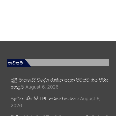
නවතම
ජූලි මාසයේදී විදේශ රැකියා සඳහා පිටත්ව ගිය පිරිස
ඉහළට
August 6, 2026
ජැෆ්නා කිංග්ස් LPL අවසන් සටනට
August 6,
2026