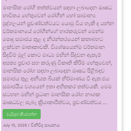
මානසික රෝගී තත්ත්වයන් සඳහා ලබාදෙන ඖෂධ
භාවිතය හේතුවෙන් රෝගීන් හෝ සාමාන්‍ය
පුද්ගලයන් ප්‍රචණ්ඩත්වයට යොමු විය හැකි ද යන්න
වර්තමානයේ රෝගීන්ගේ භාරකරුවන් මෙන්ම
පොදු සමාජය තුළ ද නිරන්තරයෙන් කතාබහට
ලක්වන මාතෘකාවකි. විශේෂයෙන්ම වර්තමාන
සිදුවීම් මුල් කොට මාධ්‍ය මඟින් සිදුවන ඇතැම්
අසත්‍ය ප්‍රචාර සහ කරුණු විකෘති කිරීම් හේතුවෙන්,
මානසික රෝග සඳහා ලබාදෙන ඖෂධ පිළිබඳව
සමාජය තුළ අනියත බියක් නිර්මාණය වී ඇත.එය
සමාජයීය වශයෙන් ඉතා අහිතකර තත්වයකි. මෙම
සටහන මඟින් ප්‍රධාන මානසික රෝග නාශක
ඖෂධවල සැබෑ ක්‍රියාකාරීත්වය, ප්‍රචණ්ඩත්වය …
වැඩිපුර කියවන්න
විනිවිද සායනය
July 15, 2026
/