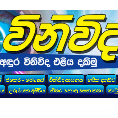
්
එතෙර - මෙතෙර
විනිවිද සායනය
හරිත දනව්ව
කය
උරුමයක අසිරිය
නිතර නොඇසෙන කතා
කාටූ