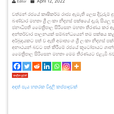
April 12, 2022
Editor
වත්මන් රජයේ කෘෂිකර්ම රාජ්‍ය ඇමැති ලෙස දිවුරුම් දුන් 
බණ්ඩාර මහතා ශ්‍රී ලංකා නිදහස් පක්ෂයේ දැරූ සියලු
ජනාධිපති මෛත්‍රීපාල සිරිසෙන මහතා තීරණය කර ඇත.
අන්තර්වාර පාලනයක් සම්බන්ධයෙන් තම පක්ෂ‍ය ක
අර්බුදයකට පත් ව ඇති අමාත්‍යංශ ශ්‍රී ලංකා නිදහස් 
අනාථයන් බවට පත් කිරීමේ රජයේ කූටෝපායට ශාන්ත 
මෛත්‍රීපාල සිරිසෙන මහතා මෙම තීරණයට එළැඹි බ
කාලීන පුවත්
අදත් පැය හතරක විදුලි කප්පාදුවක්