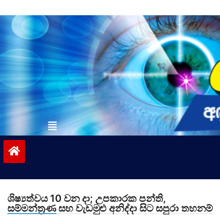
Skip
to
content
vinivida.lk
ශිෂ්‍යත්වය 10 වන දා; උපකාරක පන්ති,
සම්මන්ත්‍රණ සහ වැඩමුළු අනිද්දා සිට සපුරා තහනම්