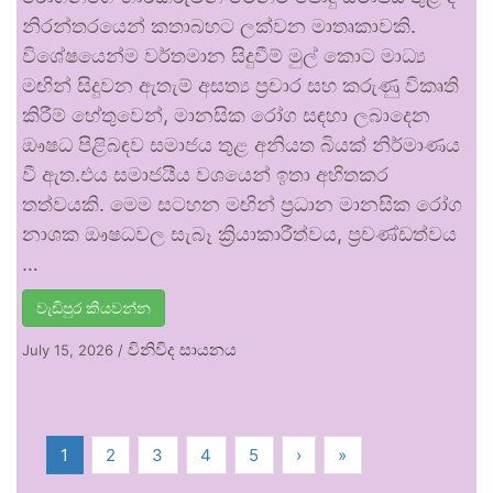
නිරන්තරයෙන් කතාබහට ලක්වන මාතෘකාවකි.
විශේෂයෙන්ම වර්තමාන සිදුවීම් මුල් කොට මාධ්‍ය
මඟින් සිදුවන ඇතැම් අසත්‍ය ප්‍රචාර සහ කරුණු විකෘති
කිරීම් හේතුවෙන්, මානසික රෝග සඳහා ලබාදෙන
ඖෂධ පිළිබඳව සමාජය තුළ අනියත බියක් නිර්මාණය
වී ඇත.එය සමාජයීය වශයෙන් ඉතා අහිතකර
තත්වයකි. මෙම සටහන මඟින් ප්‍රධාන මානසික රෝග
නාශක ඖෂධවල සැබෑ ක්‍රියාකාරීත්වය, ප්‍රචණ්ඩත්වය
…
වැඩිපුර කියවන්න
විනිවිද සායනය
July 15, 2026
/
1
2
3
4
5
›
»