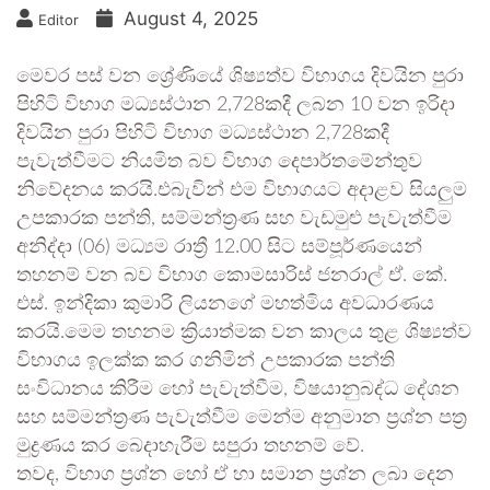
August 4, 2025
Editor
මෙවර පස් වන ශ්‍රේණියේ ශිෂ්‍යත්ව විභාගය දිවයින පුරා
පිහිටි විභාග මධ්‍යස්ථාන 2,728කදී ලබන 10 වන ඉරිදා
දිවයින පුරා පිහිටි විභාග මධ්‍යස්ථාන 2,728කදී
පැවැත්වීමට නියමිත බව විභාග දෙපාර්තමේන්තුව
නිවේදනය කරයි.එබැවින් එම විභාගයට අදාළව සියලුම
උපකාරක පන්ති, සම්මන්ත්‍රණ සහ වැඩමුළු පැවැත්වීම
අනිද්දා (06) මධ්‍යම රාත්‍රී 12.00 සිට සම්පූර්ණයෙන්
තහනම් වන බව විභාග කොමසාරිස් ජනරාල් ඒ. කේ.
එස්. ඉන්දිකා කුමාරි ලියනගේ මහත්මිය අවධාරණය
කරයි.මෙම තහනම ක්‍රියාත්මක වන කාලය තුළ ශිෂ්‍යත්ව
විභාගය ඉලක්ක කර ගනිමින් උපකාරක පන්ති
සංවිධානය කිරීම හෝ පැවැත්වීම, විෂයානුබද්ධ දේශන
සහ සම්මන්ත්‍රණ පැවැත්වීම මෙන්ම අනුමාන ප්‍රශ්න පත්‍ර
මුද්‍රණය කර බෙදාහැරීම සපුරා තහනම් වේ.
තවද, විභාග ප්‍රශ්න හෝ ඒ හා සමාන ප්‍රශ්න ලබා දෙන