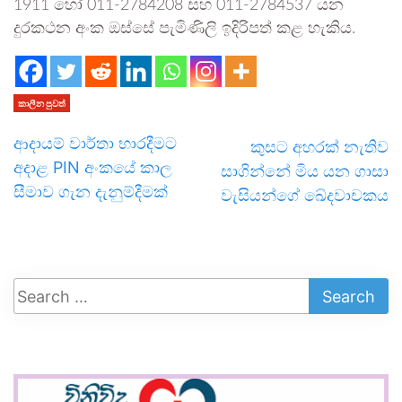
1911 හෝ 011-2784208 සහ 011-2784537 යන
දුරකථන අංක ඔස්සේ පැමිණිලි ඉදිරිපත් කළ හැකිය.
කාලීන පුවත්
ආදායම් වාර්තා භාරදීමට
කුසට අහරක් නැතිව
අදාළ PIN අංකයේ කාල
සාගින්නේ මිය යන ගාසා
සීමාව ගැන දැනුම්දීමක්
වැසියන්ගේ ඛේදවාචකය