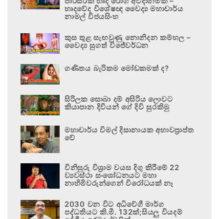
පාරිසරික හෘද රෝග අවදානමකි –
හෘදවේද විශේෂඥ වෛද්‍ය මහාචාර්ය
නාමල් විජයසිංහ
කුස තුළ සැඟවුණු නොනිදන කම්හල –
වෛද්‍ය සුගත් විජේවර්ධන
ගණිතය බැරිකම මෝඩකමක් ද?
සිරිලක සොබා දම් අසිරිය ලොවට
කියාපාන දිවියන් ගේ දිවි සුරකිමු
මහාචාර්ය විමල් දිසානායක අභාවප්‍රාප්ත
වේ
විනිසුරු විශ්‍රාම වයස දිගු කිරීමේ 22
ව්‍යවස්ථා සංශෝධනයට මහා
නාහිමිවරුන්ගෙන් විරෝධයක් නෑ
2030 වන විට අධිවේගී මාර්ග
පද්ධතියට කි.මී. 132ක්;සියලු වියදම්