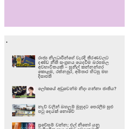
.
රාජ්‍ය නිලධාරීන්ගේ වැරදි තීරණවලට
දණ්ඩ නීති සංග්‍රහය යෙදවීම බරපතල
අවභාවිතයකි – සුනිල් කන්නන්ගර
කොළඹ, රත්නපුර, අම්පාර හිටපු මහ
දිසාපති
ලෝකයේ අඩුවෙන්ම නිදා ගන්නා ජාතිය?
නැව් වලින් බහලුම් මුහුදට පෙරලීම සුළු
පටු දෙයක් නොවේ
ප්‍රවේසම් වන්න; එල් නිනෝ යනු