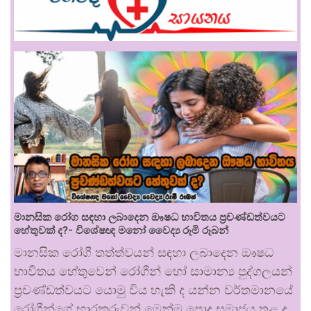
මානසික රෝග සඳහා ලබාදෙන ඖෂධ භාවිතය ප්‍රචණ්ඩත්වයට
හේතුවක් ද?- විශේෂඥ මනෝ වෛද්‍ය රූමි රූබන්
මානසික රෝගී තත්ත්වයන් සඳහා ලබාදෙන ඖෂධ
භාවිතය හේතුවෙන් රෝගීන් හෝ සාමාන්‍ය පුද්ගලයන්
ප්‍රචණ්ඩත්වයට යොමු විය හැකි ද යන්න වර්තමානයේ
රෝගීන්ගේ භාරකරුවන් මෙන්ම පොදු සමාජය තුළ ද