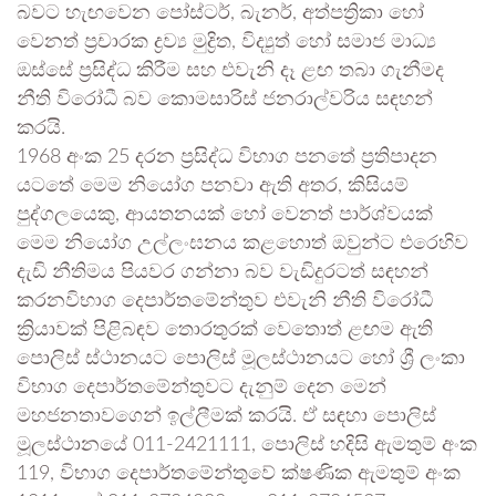
බවට හැඟවෙන පෝස්ටර්, බැනර්, අත්පත්‍රිකා හෝ
වෙනත් ප්‍රචාරක ද්‍රව්‍ය මුද්‍රිත, විද්‍යුත් හෝ සමාජ මාධ්‍ය
ඔස්සේ ප්‍රසිද්ධ කිරීම සහ එවැනි දෑ ළඟ තබා ගැනීමද
නීති විරෝධී බව කොමසාරිස් ජනරාල්වරිය සඳහන්
කරයි.
1968 අංක 25 දරන ප්‍රසිද්ධ විභාග පනතේ ප්‍රතිපාදන
යටතේ මෙම නියෝග පනවා ඇති අතර, කිසියම්
පුද්ගලයෙකු, ආයතනයක් හෝ වෙනත් පාර්ශ්වයක්
මෙම නියෝග උල්ලංඝනය කළහොත් ඔවුන්ට එරෙහිව
දැඩි නීතිමය පියවර ගන්නා බව වැඩිදුරටත් සඳහන්
කරනවිභාග දෙපාර්තමේන්තුව එවැනි නීති විරෝධී
ක්‍රියාවක් පිළිබඳව තොරතුරක් වෙතොත් ළඟම ඇති
පොලිස් ස්ථානයට පොලිස් මූලස්ථානයට හෝ ශ්‍රී ලංකා
විභාග දෙපාර්තමේන්තුවට දැනුම් දෙන මෙන්
මහජනතාවගෙන් ඉල්ලීමක් කරයි. ඒ සඳහා පොලිස්
මූලස්ථානයේ 011-2421111, පොලිස් හදිසි ඇමතුම් අංක
119, විභාග දෙපාර්තමේන්තුවේ ක්ෂණික ඇමතුම් අංක