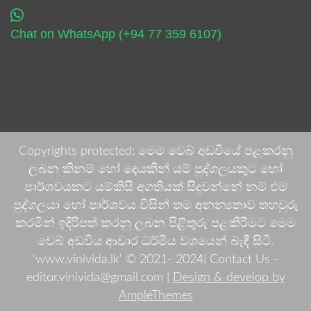
Chat on WhatsApp (+94 77 359 6107)
Copyrights protected: මෙම වෙබ් අඩවියේ පළකරනු
ලබන කිනම් හෝ දෙයකින් යම් පුද්ගලයකුට හෝ
පාර්ශවයකට යම්කිසි අගතියක් සිදුවන්නේ නම් එම
පුද්ගලයා හෝ පාර්ශවය විසින් තම අනන්‍යතාව තහවුරු
කරමින් ඉදිරිපත් කරනු ලබන පිළිතුරු පළකිරීමට මෙම
වෙබ් අඩවිය ආචාර ධර්මීය වශයෙන් බැඳී සිටී.
'www.vinivida.lk' © 2021- 2024| Contact Us -
editor.vinivida@gmail.com |
Design & develop by
AmpleThemes