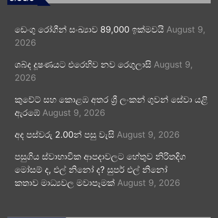
ඩෙංගු රෝගීන් සංඛ්‍යාව 89,000 ඉක්මවයි
August 9,
2026
ශබ්ද දූෂණයට එරෙහිව නව රෙගුලාසි
August 9,
2026
කුවේට් සහ කොළඹ අතර ශ්‍රී ලංකන් ගුවන් සේවා යළි
ඇරඹේ
August 9, 2026
අද පස්වරු 2.00න් පසු වැසි
August 9, 2026
පසුගිය ස්වාභාවික ආපදාවලට හේතුව නිරිතදිග
මෝසම් ද, එල් නිනෝ ද? සුපර් එල් නිනෝ
කතාව මාධ්‍යවල මවාපෑමක්
August 9, 2026