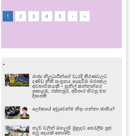
1
2
3
4
5
›
»
.
රාජ්‍ය නිලධාරීන්ගේ වැරදි තීරණවලට
දණ්ඩ නීති සංග්‍රහය යෙදවීම බරපතල
අවභාවිතයකි – සුනිල් කන්නන්ගර
කොළඹ, රත්නපුර, අම්පාර හිටපු මහ
දිසාපති
ලෝකයේ අඩුවෙන්ම නිදා ගන්නා ජාතිය?
නැව් වලින් බහලුම් මුහුදට පෙරලීම සුළු
පටු දෙයක් නොවේ