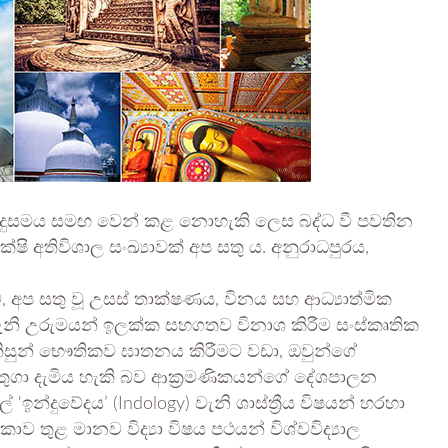
ම බුදුසමය සමඟ වෙන් කළ නොහැකි ලෙස බද්ධ වී පවතින
ෂි අතිවිශාල සංඛ්‍යාවක් අප සතු ය. අනුරාධපුරය,
 අප සතු වූ උසස් තාක්ෂණය, විනය සහ ආධ්‍යාත්මික
මෙවැනි උරුමයන් ඉලක්ක සහගතව විනාශ කිරීම සංස්කෘතික
මිනිසුන් භෞතිකව ඝාතනය කිරීමට වඩා, ඔවුන්ගේ
අතුගා දැමිය හැකි බව ආක්‍රමණිකයන්ගේ දේශපාලන
‘ඉන්දුවේදය’ (Indology) වැනි ශාස්ත්‍රීය විෂයන් හරහා
ාව තුළ මානව විද්‍යා විෂය පථයන් විශ්වවිද්‍යාල