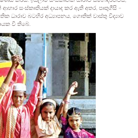
ය පෝෂණය කරයි. ඉස්ලාම් සංස්කෘතික ධාරාව සහෝදරත්වය,
ත් ආහාර සංස්කෘතියක් දායාද කර ඇති අතර, පෘතුගීසි –
කෘතික ධාරාව බටහිර අධ්‍යාපනය, ගොතික් වාස්තු විද්‍යාව
ායක වී තිබේ.