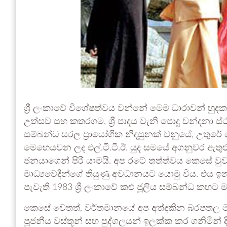
ශ්‍රී ලංකාවේ විශේෂත්වය වන්නේ මෙම ධාරාවන් හුදකල
උත්සව සහ කතරගම, ශ්‍රී පාදය වැනි පොදු වන්දනා ස
සම්බන්ධ සරල ප්‍රායෝගික නිදසුනක් වනුයේ, උතුරේ ද
මෙහෙයවන ලද එල්.ටී.ටී.ඊ. යුද සමයේ අගනුවර ඇත
ජනයාගෙන් පිරී යාමයි. අප රටේ තත්ත්වය කෙසේ වුව
මාධ්‍යවේදීන්ගේ තියුණු අවධානයට යොමු විය. එය ඉ
පැවැති 1983 ශ්‍රී ලංකාවේ කළු ජූලිය සම්බන්ධ 
කෙසේ වෙතත්, වර්තමානයේ අප අත්දකින බරපතල ම
පූජනීය වස්තූන් සහ පුද්ගලයන් ඉලක්ක කර ගනිමින්