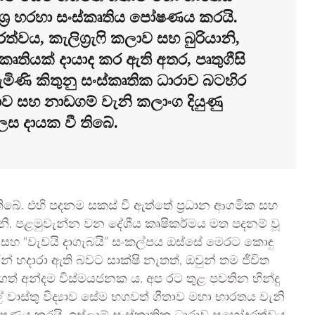
ූලාශ්‍ර හරහා සංස්කෘතිය පෝෂණය කරයි.
්වය, කැලිග්‍රැෆි කලාව සහ බුරියානි,
ෘතියක් දායාද කර ඇති අතර, පෘතුගීසි
 පැමිණි කිතුනු සංස්කෘතික ධාරාව බටහිර
‍යාව සහ නාඩගම් වැනි කලාංග දියුණු
ලෙස දායක වී තිබේ.
ට තිබේ. එහි පදනම සකස් වී ඇත්තේ ප්‍රධාන ආගමික සහ
ෙනි. පළමුවැන්න වන දේශීය කෘෂිකර්මය මත පදනම් වූ
ව සහ “වැවයි දාගැබයි” සංකල්පය ඔස්සේ මෙරට කොඳු
රින් හදාරා ඇති බවට සාක්ෂි නැතත්, ඔවුන් තම ජීවිත
ත් අන්දම විස්මයජනක ය. අප රට තුළ පවතින හින්දු
වාස්තු විද්‍යාව සේම භගවත් ගීතාව මහා භාරතය වැනි