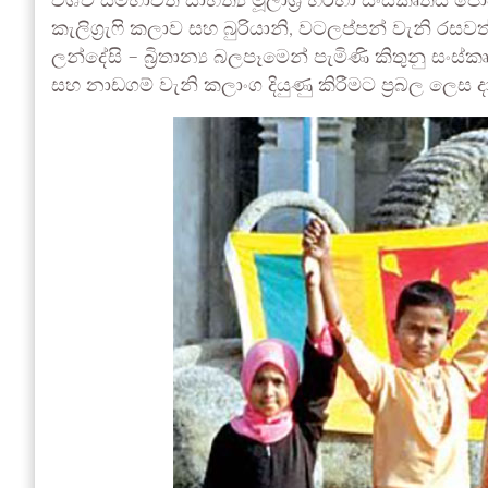
විශ්ව සම්භාවිත සාහිත්‍ය මූලාශ්‍ර හරහා සංස්කෘති
කැලිග්‍රැෆි කලාව සහ බුරියානි, වටලප්පන් වැනි රසව
ලන්දේසි – බ්‍රිතාන්‍ය බලපෑමෙන් පැමිණි කිතුනු සංස්
සහ නාඩගම් වැනි කලාංග දියුණු කිරීමට ප්‍රබල ලෙස ද