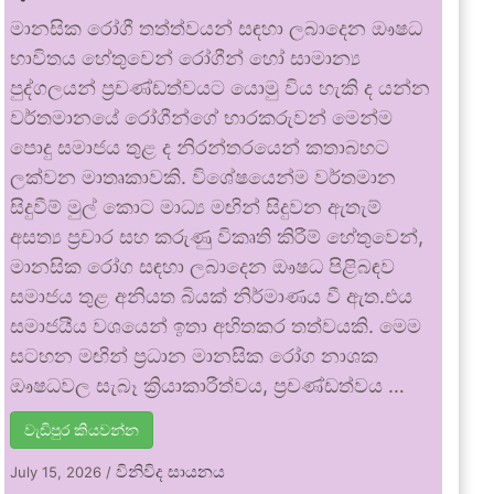
මානසික රෝගී තත්ත්වයන් සඳහා ලබාදෙන ඖෂධ
භාවිතය හේතුවෙන් රෝගීන් හෝ සාමාන්‍ය
පුද්ගලයන් ප්‍රචණ්ඩත්වයට යොමු විය හැකි ද යන්න
වර්තමානයේ රෝගීන්ගේ භාරකරුවන් මෙන්ම
පොදු සමාජය තුළ ද නිරන්තරයෙන් කතාබහට
ලක්වන මාතෘකාවකි. විශේෂයෙන්ම වර්තමාන
සිදුවීම් මුල් කොට මාධ්‍ය මඟින් සිදුවන ඇතැම්
අසත්‍ය ප්‍රචාර සහ කරුණු විකෘති කිරීම් හේතුවෙන්,
මානසික රෝග සඳහා ලබාදෙන ඖෂධ පිළිබඳව
සමාජය තුළ අනියත බියක් නිර්මාණය වී ඇත.එය
සමාජයීය වශයෙන් ඉතා අහිතකර තත්වයකි. මෙම
සටහන මඟින් ප්‍රධාන මානසික රෝග නාශක
ඖෂධවල සැබෑ ක්‍රියාකාරීත්වය, ප්‍රචණ්ඩත්වය …
වැඩිපුර කියවන්න
විනිවිද සායනය
July 15, 2026
/