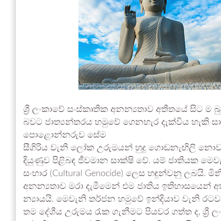
ශ්‍රී ලංකාවේ සංස්කෘතික අනන්‍යතාව අතීතයේ සිට 
බවට ජාත්‍යන්තරය හමුවේ ගෙනහැර දැක්විය හැකි සාක්
පොළොන්නරුව සේම
සීගිරිය වැනි ලෝක උරුමයන් හුදු ගොඩනැඟිලි නොව,
දියුණුව පිළිබඳ ජීවමාන සාක්ෂි වේ. යම් ජාතියක 
සංහාර (Cultural Genocide) ලෙස හඳුන්වනු ලබයි. 
අනන්‍යතාව මරා දැමීමෙන් එම ජාතිය ඉතිහාසයෙන් 
න්‍යායයි. මෙවැනි තර්ජන හමුවේ ඉන්දියාව වැනි රටවල් 
තම දේශීය උරුමය රැක ගැනීමට පියවර ගත්ත ද, ශ්‍රී ලංක