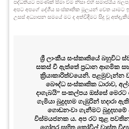
පද්ධතියට පමණක් සීමා වීම නිසා එහි සමාජයීය බලප
අපට අපගේ දේශීය සංස්කෘතික මූලයන් වෙත යාමට ඉන්
උසස් අධ්‍යාපන සමයේ මට ද අත්විඳීමට සිදු වූ අත්දැකී
ශ්‍රී ලාංකීය සංස්කෘතියේ බහුවිධ
සකස් වී ඇත්තේ ප්‍රධාන ආගමික ස
ක්‍රියාකාරිත්වයෙනි. පළමුවැන්
බෞද්ධ සංස්කෘතික ධාරාව, අල්
දාගැබයි” සංකල්පය ඔස්සේ මෙරට කො
ගැමියා බුදුදහම ගැඹුරින් හදාරා ඇ
ගොඩනංවා ගැනීමට බුදුදහමේ 
විස්මයජනක ය. අප රට තුළ පවතින හ
ගෝපුර සහිත කෝවිල් වාස්තු විද