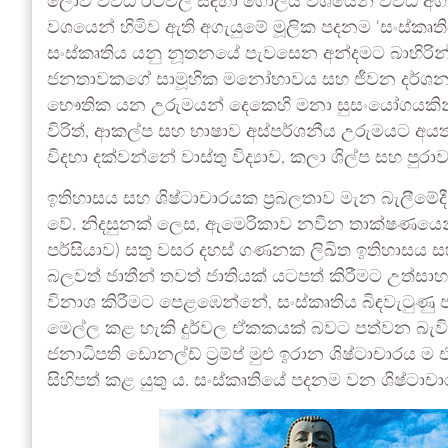
ලොව විවිධ රටවල් සඳහා ගෝලීය වශයෙන් විවිධ අගැයුම
වශයෙන් හිමිව ඇති අගැයුමේ මූලික පදනම ‘සංස්ක
සංස්කෘතිය යනු නූතනයේ පැවසෙන අන්දමට බාහිරින්
ජනතාවකගේ සාමූහික මනෝභාවය සහ ජීවන දර්ශනය
භෞතික යන උරුමයන් දෙකෙහි මනා සුසංයෝගයකින් සම
විරිත්, ආකල්ප සහ භාෂාව අස්පර්ශනීය උරුමයට අයත්
විදහා දක්වන්නේ වාස්තු විද්‍යාව, කලා ශිල්ප සහ පු
ඉතිහාසය සහ ශිෂ්ටාචාරයක ප්‍රබලතාව මැන බැලීමේ
වේ. නිදසුනක් ලෙස, ඇමෙරිකාව නවීන තාක්ෂණයෙන
පර්සියාව) සතු වසර දහස් ගණනක ලිඛිත ඉතිහාසය ස
බලවත් ජාතීන් තවත් ජාතියක් යටපත් කිරීමට උත්සාහ ක
විනාශ කිරීමට පෙළඹෙන්නේ, සංස්කෘතිය බිඳවැටුණු
මෙල්ල කළ හැකි දුර්වල ඒකකයක් බවට පත්වන බැවිනි. 
ජනාධිපති ඩොනල්ඩ් ට්‍රම්ප් මුළු ඉරාන ශිෂ්ටාචාර
සිහිපත් කළ යුතු ය. සංස්කෘතියේ පදනම වන ශිෂ්ටාචාර