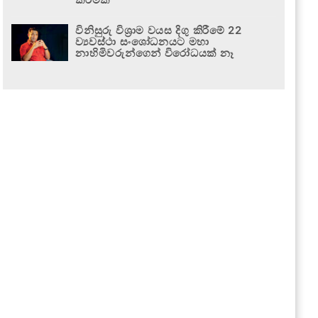
විනිසුරු විශ්‍රාම වයස දිගු කිරීමේ 22
ව්‍යවස්ථා සංශෝධනයට මහා
නාහිමිවරුන්ගෙන් විරෝධයක් නෑ