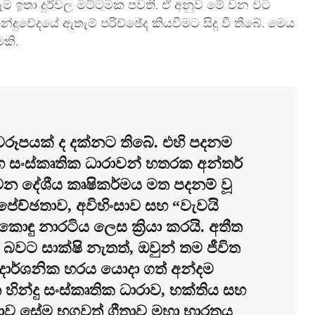
ෑම ඉතා දුර්වල මට්ටමක පවතී. ඒ අනුව මේ වන විට
දුවේදයේ ඇතැම් පරිච්ඡේද කියවීමට සිදු වී තිබේ. මෙය
මකි.
 ස්වරූපයක් ද දක්නට තිබේ. එහි පදනම
හ සංස්කෘතික ධාරාවන් හතරක අන්තර්
න වන දේශීය කෘෂිකර්මය මත පදනම් වූ
පේච්ඡතාව, අවිහිංසාව සහ “වැවයි
ඳු නාරටිය ලෙස ක්‍රියා කරයි. අතීත
ති බවට සාක්ෂි නැතත්, ඔවුන් තම ජීවිත
දාර්ශනික හරය යොදා ගත් අන්දම
ින්දු සංස්කෘතික ධාරාව, භක්තිය සහ
්‍යාව සේම භගවත් ගීතාව මහා භාරතය