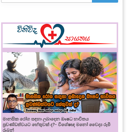
මානසික රෝග සඳහා ලබාදෙන ඖෂධ භාවිතය
ප්‍රචණ්ඩත්වයට හේතුවක් ද?- විශේෂඥ මනෝ වෛද්‍ය රූමි
රූබන්