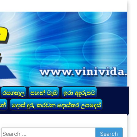
රසගඟුල
පහන් ටැඹ
ඉරා අදුරුපට
න්
දොස් දුරු කරවන දොස්තර උපදෙස්