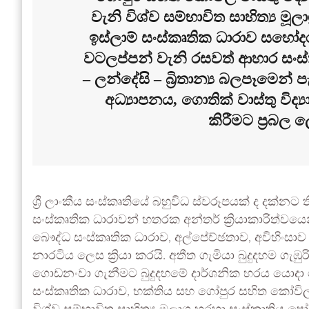
වැනි විශ්ව සම්භාවිත සාහිත්‍ය ම
ඉස්ලාම් සංස්කෘතික ධාරාව සහෝදරත
වටලප්පන් වැනි රසවත් ආහාර සංස්ක
– ලන්දේසි – බ්‍රිතාන්‍ය බලපෑමෙන්
අධ්‍යාපනය, ගොතික් වාස්තු විද්
කිරීමට ප්‍රබල 
ශ්‍රී ලාංකීය සංස්කෘතියේ බහුවිධ ස්වරූපයක් ද දක්න
සංස්කෘතික ධාරාවන් හතරක අන්තර් ක්‍රියාකාරිත්වය
බෞද්ධ සංස්කෘතික ධාරාව, අල්පේච්ඡතාව, අවිහිංසා
නාරටිය ලෙස ක්‍රියා කරයි. අතීත ගැමියා බුදුදහම ගැඹු
ගොඩනංවා ගැනීමට බුදුදහමේ දාර්ශනික හරය යොදා ග
සංස්කෘතික ධාරාව, භක්තිය සහ ගෝපුර සහිත කෝවිල් 