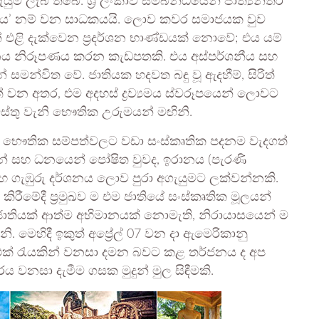
් ලැබී තිබේ. ශ්‍රී ලංකාව සම්බන්ධයෙන් ජාත්‍යන්තර
ෘතිය’ නම් වන සාධකයයි. ලොව කවර සමාජයක වුව
 එළි දැක්වෙන ප්‍රදර්ශන භාණ්ඩයක් නොවේ; එය යම්
 නිරූපණය කරන කැඩපතකි. එය අස්පර්ශනීය සහ
න්විත වේ. ජාතියක හදවත බඳු වූ ඇදහීම්, සිරිත්
 වන අතර, එම අදහස් ද්‍රව්‍යමය ස්වරූපයෙන් ලොවට
රාවස්තු වැනි භෞතික උරුමයන් මඟිනි.
දී භෞතික සම්පත්වලට වඩා සංස්කෘතික පදනම වැදගත්
් සහ ධනයෙන් පෝෂිත වුවද, ඉරානය (පැරණි
හ ගැඹුරු දර්ශනය ලොව පුරා අගැයුමට ලක්වන්නකි.
ිරීමේදී ප්‍රමුඛව ම එම ජාතියේ සංස්කෘතික මූලයන්
 ජාතියක් ආත්ම අභිමානයක් නොමැති, නිරායාසයෙන් ම
මෙහිදී ඉකුත් අප්‍රේල් 07 වන දා ඇමෙරිකානු
ය ම එක් රැයකින් වනසා දමන බවට කළ තර්ජනය ද අප
ය වනසා දැමීම ගසක මුදුන් මුල සිඳීමකි.