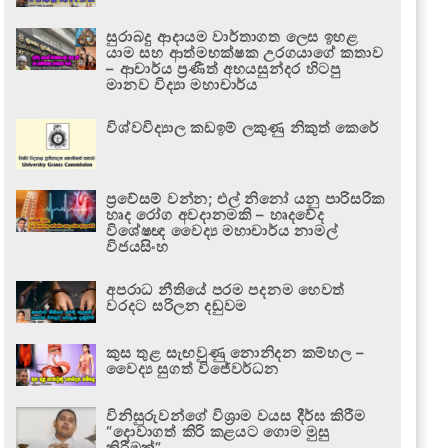
සුරාබදු ආදායම වාර්තාගත ලෙස ඉහළ
යාම සහ ආත්මභක්ෂක උරගයාගේ කතාව
– ආචාර්ය ප්‍රණීත් අභයසුන්දර හිටපු
මානව විද්‍යා මහාචාර්ය
විශ්වවිද්‍යාල කඩඉම් ලකුණු නිකුත් කෙරේ
ප්‍රවේසම් වන්න; එල් නිනෝ යනු පාරිසරික
හෘද රෝග අවදානමකි – හෘදවේද
විශේෂඥ වෛද්‍ය මහාචාර්ය නාමල්
විජයසිංහ
අපරාධ නීතියේ පරම පදනම හෙවත්
වරදට සරිලන දඬුවම
කුස තුළ සැඟවුණු නොනිදන කම්හල –
වෛද්‍ය සුගත් විජේවර්ධන
විනිසුරුවන්ගේ විශ්‍රාම වයස දීර්ඝ කිරීම
“දොවාගත් කිරි කළයට ගොම මුසු
කිරීමක්”