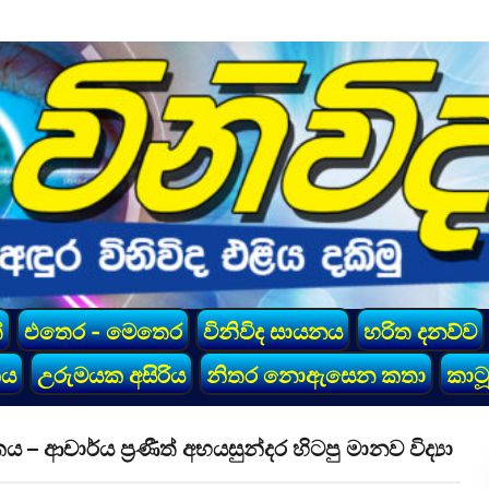
්
එතෙර - මෙතෙර
විනිවිද සායනය
හරිත දනව්ව
කය
උරුමයක අසිරිය
නිතර නොඇසෙන කතා
කාටූ
 ආචාර්ය ප්‍රණීත් අභයසුන්දර හිටපු මානව විද්‍යා