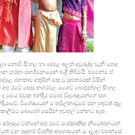
ා නොවී සිංහල හා දෙමළ අලුත් අවුරුද්ද වැනි පොදු
්ථාන හරහා සහජීවනයෙන් බැඳී තිබීමයි. එමෙන්ම ඒ
ෙමළ ජනතාව අතුරින් මතු වූ සුළුතරයක් විසින්
ුළු අප රටේ සෙසු නගරවල ශෛව බොජුන්හල් සිංහල
 ද මෙය එවක ඉන්දීය සමාජ විද්‍යාඥයන්ගේ සහ
න්දියාවේ, විශේෂයෙන් ම තමිල්නාඩුවේ ජන හදවත් තුළ
කහට මකාලීමට බොහෝ සෙයින් ඉවහල් වන්නට ඇත.
 අර්බුදය වන්නේ අප රටේ සංස්කෘතික නියෝජනයන්,
 දියත් වන පදනම් විරහිත අපහාසයන් ය. දළදා වහන්සේ