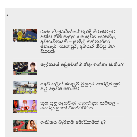
.
රාජ්‍ය නිලධාරීන්ගේ වැරදි තීරණවලට
දණ්ඩ නීති සංග්‍රහය යෙදවීම බරපතල
අවභාවිතයකි – සුනිල් කන්නන්ගර
කොළඹ, රත්නපුර, අම්පාර හිටපු මහ
දිසාපති
ලෝකයේ අඩුවෙන්ම නිදා ගන්නා ජාතිය?
නැව් වලින් බහලුම් මුහුදට පෙරලීම සුළු
පටු දෙයක් නොවේ
කුස තුළ සැඟවුණු නොනිදන කම්හල –
වෛද්‍ය සුගත් විජේවර්ධන
ගණිතය බැරිකම මෝඩකමක් ද?