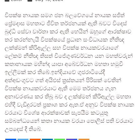
විපක්ෂ නායක සමග ජන බලවේගයේ නායක සජිත්
ප්‍රේමදාස මහතාට ජීවිත තර්ජනයක් ඇති බවට විදෙස්
බුද්ධි සේවා වාර්තා කර ඇති හෙයින් ඔහුගේ ආරක්ෂාව
තර කරන්නැයි විපක්ෂයේ ප්‍රධාන සංවිධායක නීතිඥ
ලක්ෂ්මන් කිරිඇල්ල සහ විපක්ෂ නායකවරයාගේ
ලේකම් නීතිඥ තිසත් විජේගුණවර්ධන යන මහත්වරුන්
කතානායක මහින්ද යාපා අබේවර්ධන මහතා හමුවී
ඉල්ලීමක් කර තිබේ.ඉන්දියාවේ ගුජරාටියේදී
අත්අඩංගුවට ගත් අයිඑස් ත්‍රස්තයන් පිරිසක් වෙතින්
විපක්ෂ නායකවරයාට ඇති මෙම තර්ජනය ගැන
අනාවරණය කර තිබූ බව ද ලක්ෂ්මන් කිරිඇල්ල මහතා
එහිදී වැඩිදුරටත් ප්‍රකාශ කර ඇත.ඒ අනුව විපක්ෂ නායක
වරයාට විශේෂ ආරක්ෂාවක් සැපයීම කටයුතු
සම්බන්ධයෙන් කතා නායක වරයා පොලිස් පති වරයාට
උපදෙස් දී තිබේ.