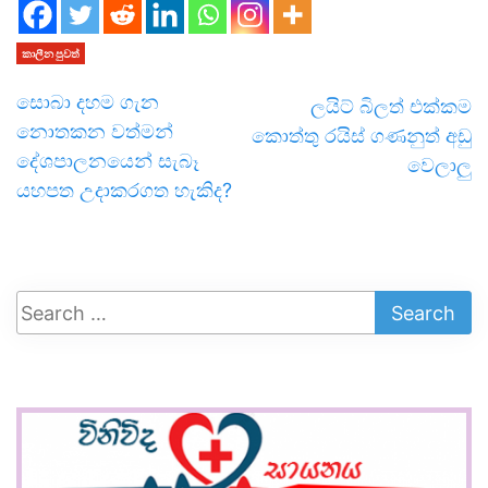
කාලීන පුවත්
සොබා දහම ගැන
ලයිට් බිලත් එක්කම
නොතකන වත්මන්
කොත්තු රයිස් ගණනුත් අඩු
දේශපාලනයෙන් සැබෑ
වෙලාලු
යහපත උදාකරගත හැකිද?