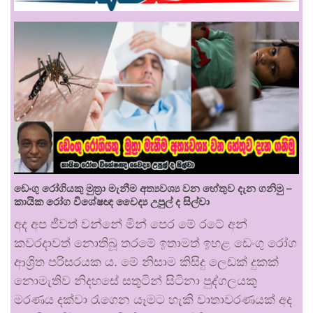
ඩෙංගු රෝගියකු ⁣මුත්‍රා මැනීම අත්‍යවශ්‍ය වන හේතුව දැන ගනිමු –
කායික රෝග විශේෂඥ වෛද්‍ය උපුල් ද සිල්වා
අද අප ජීවත් වන්නේ මින් පෙර මේ රටේ අන්
කවරදාවත් නොතිබූ තරමේ ඉතාමත් ඉහළ ඩෙංගු රෝග
ආශ්‍රිත පරිසරයක ය. මේ නිසාම කිසිදු ලෙඩක් දුකක්
නොමැතිව නිදහසේ සතුටින් සිටිනා පුද්ගලයකු
මරණය දක්වා රැගෙන යෑමට හැකි වාතාවරණයක් අද