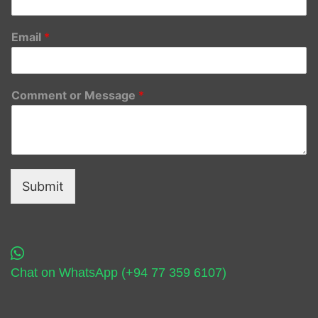
Email
*
Comment or Message
*
Submit
Chat on WhatsApp (+94 77 359 6107)