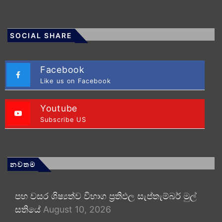
SOCIAL SHARE
Facebook
Like us on Facebook
Youtube
Subscribe US
නවතම
පහ වසර ශිෂ්‍යත්ව විභාග ප්‍රතිඵල සැප්තැම්බර් මුල්
සතියේ
August 10, 2026