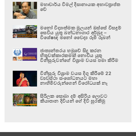
මහාචාර්ය විමල් දිසානායක අභාවප්‍රාප්ත
වේ
මනෝ විද්‍යාත්මක මූලයන් ඔස්සේ විසඳුම්
සෙවිය යුතු බන්ධනාගාර අර්බුද –
විශේෂඥ මනෝ වෛද්‍ය රූමි රූබන්
ජාත්‍යන්තරය හමුවේ සිදු කරන
හිතුවක්කාරකමක් නොවිය යුතු
විනිසුරුවන්ගේ විශ්‍රාම වයස පමා කිරීම
විනිසුරු විශ්‍රාම වයස දිගු කිරීමේ 22
ව්‍යවස්ථා සංශෝධනයට මහා
නාහිමිවරුන්ගෙන් විරෝධයක් නෑ
සිරිලක සොබා දම් අසිරිය ලොවට
කියාපාන දිවියන් ගේ දිවි සුරකිමු