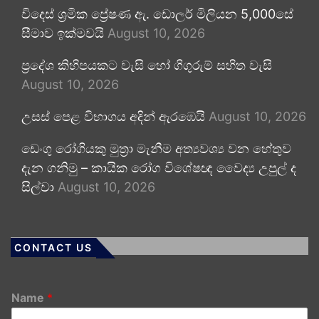
විදෙස් ශ්‍රමික ප්‍රේෂණ ඇ. ඩොලර් මිලියන 5,000සේ
සීමාව ඉක්මවයි
August 10, 2026
ප්‍රදේශ කිහිපයකට වැසි හෝ ගිගුරුම් සහිත වැසි
August 10, 2026
උසස් පෙළ විභාගය අදින් ඇරඹෙයි
August 10, 2026
ඩෙංගු රෝගියකු ⁣මුත්‍රා මැනීම අත්‍යවශ්‍ය වන හේතුව
දැන ගනිමු – කායික රෝග විශේෂඥ වෛද්‍ය උපුල් ද
සිල්වා
August 10, 2026
CONTACT US
Name
*