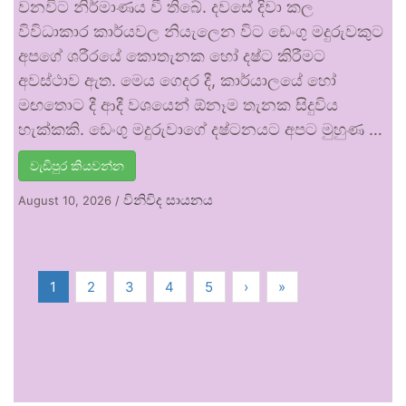
වනවිට නිර්මාණය වී තිබේ. දවසේ දිවා කල
විවිධාකාර කාර්යවල නියැලෙන විට ඩෙංගු මදුරුවකුට
අපගේ ශරීරයේ කොතැනක හෝ දෂ්ට කිරීමට
අවස්ථාව ඇත. මෙය ගෙදර දී, කාර්යාලයේ හෝ
මඟතොට දී ආදී වශයෙන් ඕනෑම තැනක සිදුවිය
හැක්කකි. ඩෙංගු මදුරුවාගේ දෂ්ටනයට අපට මුහුණ …
වැඩිපුර කියවන්න
විනිවිද සායනය
August 10, 2026
/
1
2
3
4
5
›
»