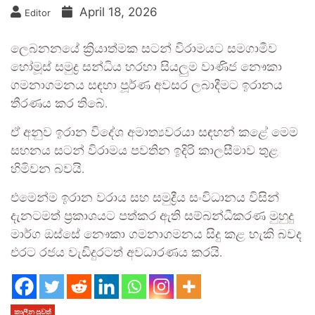
April 18, 2026
Editor
ලෙබනනයේ ක්‍රියාත්මක සටන් විරාමයට සමගාමීව
හෝමූස් සමුද්‍ර සන්ධිය හරහා සියලුම වාණිජ නෞකා
ගමනාගමනය සඳහා පූර්ණ අවසර ලබාදීමට ඉරානය
තීරණය කර තිබේ.
ඒ අනුව ඉරාන විදේශ අමාත්‍යවරයා සඳහන් කළේ මෙම
සහනය සටන් විරාමය පවතින ඉදිරි කාලසීමාව තුළ
හිමිවන බවයි.
එමෙන්ම ඉරාන වරාය සහ සමුද්‍රීය සංවිධානය විසින්
දැනටමත් ප්‍රකාශයට පත්කර ඇති සම්බන්ධීකරණ මුහුදු
මාර්ග ඔස්සේ නෞකා ගමනාගමනය සිදු කළ හැකි බවද
එරට රජය වැඩිදුරටත් අවධාරණය කරයි.
කාලීන පුවත්