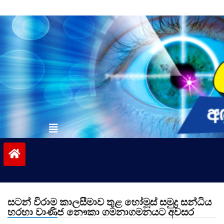
Skip
to
content
vinivida.lk
සටන් විරාම කාලසීමාව තුළ හෝමූස් සමුද්‍ර සන්ධිය
හරහා වාණිජ නෞකා ගමනාගමනයට අවසර