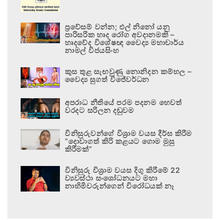
ප්‍රවේසම් වන්න; එල් නිනෝ යනු
පාරිසරික හෘද රෝග අවදානමකි –
හෘදවේද විශේෂඥ වෛද්‍ය මහාචාර්ය
නාමල් විජයසිංහ
කුස තුළ සැඟවුණු නොනිදන කම්හල –
වෛද්‍ය සුගත් විජේවර්ධන
අපරාධ නීතියේ පරම පදනම හෙවත්
වරදට සරිලන දඬුවම
විනිසුරුවන්ගේ විශ්‍රාම වයස දීර්ඝ කිරීම
“දොවාගත් කිරි කළයට ගොම මුසු
කිරීමක්”
විනිසුරු විශ්‍රාම වයස දිගු කිරීමේ 22
ව්‍යවස්ථා සංශෝධනයට මහා
නාහිමිවරුන්ගෙන් විරෝධයක් නෑ