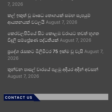
7, 2026
කල් ඉකුත් වූ ඖෂධ තොගයක් සමඟ සැපයුම්
ආයතනයක් වටලයි
August 7, 2026
කෙරවලපිටියේ සිට කොළඹ වරායට තවත් භූගත
විදුලි සම්ප්‍රේෂණ පද්ධතියක්
August 7, 2026
ප්‍රදේශ රැසකට මිලිමීටර 75 ඉක්ම වූ වැසි
August 7,
2026
තුන්වන පාසල් වාරයේ පළමු අදියර අදින් අවසන්
August 7, 2026
CONTACT US