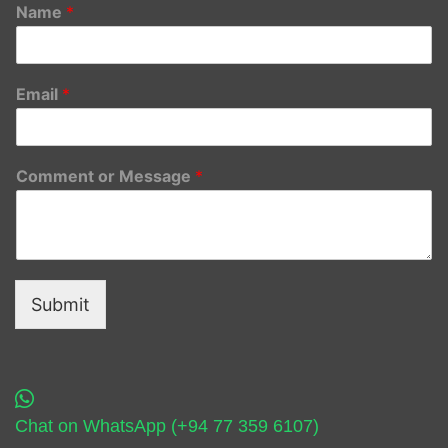
Name
*
Email
*
Comment or Message
*
Submit
Chat on WhatsApp (+94 77 359 6107)