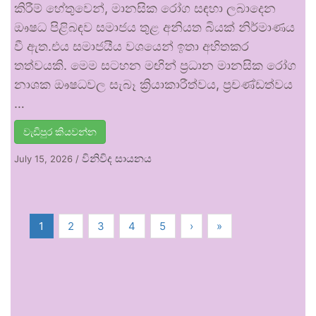
කිරීම් හේතුවෙන්, මානසික රෝග සඳහා ලබාදෙන
ඖෂධ පිළිබඳව සමාජය තුළ අනියත බියක් නිර්මාණය
වී ඇත.එය සමාජයීය වශයෙන් ඉතා අහිතකර
තත්වයකි. මෙම සටහන මඟින් ප්‍රධාන මානසික රෝග
නාශක ඖෂධවල සැබෑ ක්‍රියාකාරීත්වය, ප්‍රචණ්ඩත්වය
…
වැඩිපුර කියවන්න
විනිවිද සායනය
July 15, 2026
/
1
2
3
4
5
›
»