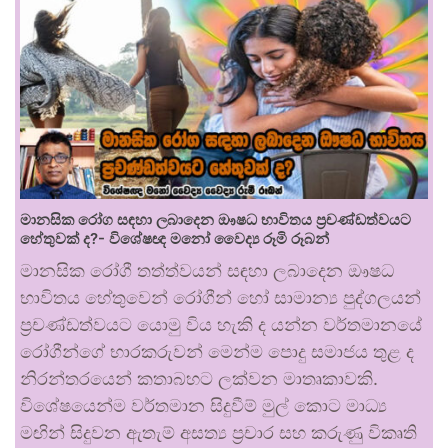
මානසික රෝග සඳහා ලබාදෙන ඖෂධ භාවිතය ප්‍රචණ්ඩත්වයට
හේතුවක් ද?- විශේෂඥ මනෝ වෛද්‍ය රූමි රූබන්
මානසික රෝගී තත්ත්වයන් සඳහා ලබාදෙන ඖෂධ
භාවිතය හේතුවෙන් රෝගීන් හෝ සාමාන්‍ය පුද්ගලයන්
ප්‍රචණ්ඩත්වයට යොමු විය හැකි ද යන්න වර්තමානයේ
රෝගීන්ගේ භාරකරුවන් මෙන්ම පොදු සමාජය තුළ ද
නිරන්තරයෙන් කතාබහට ලක්වන මාතෘකාවකි.
විශේෂයෙන්ම වර්තමාන සිදුවීම් මුල් කොට මාධ්‍ය
මඟින් සිදුවන ඇතැම් අසත්‍ය ප්‍රචාර සහ කරුණු විකෘති