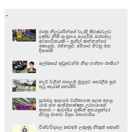
.
රාජ්‍ය නිලධාරීන්ගේ වැරදි තීරණවලට
දණ්ඩ නීති සංග්‍රහය යෙදවීම බරපතල
අවභාවිතයකි – සුනිල් කන්නන්ගර
කොළඹ, රත්නපුර, අම්පාර හිටපු මහ
දිසාපති
ලෝකයේ අඩුවෙන්ම නිදා ගන්නා ජාතිය?
නැව් වලින් බහලුම් මුහුදට පෙරලීම සුළු
පටු දෙයක් නොවේ
සුරාබදු ආදායම වාර්තාගත ලෙස ඉහළ
යාම සහ ආත්මභක්ෂක උරගයාගේ
කතාව – ආචාර්ය ප්‍රණීත් අභයසුන්දර
හිටපු මානව විද්‍යා මහාචාර්ය
විශ්වවිද්‍යාල කඩඉම් ලකුණු නිකුත් කෙරේ