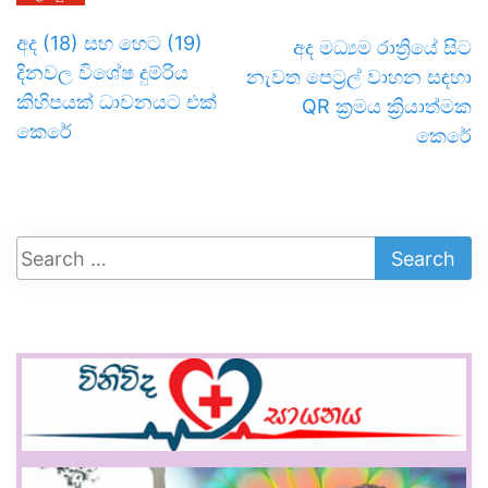
අද (18) සහ හෙට (19)
අද මධ්‍යම රාත්‍රියේ සිට
දිනවල විශේෂ දුම්රිය
නැවත පෙට්‍රල් වාහන සඳහා
කිහිපයක් ධාවනයට එක්
QR ක්‍රමය ක්‍රියාත්මක
කෙරේ
කෙරේ