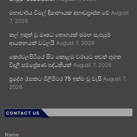
මහාචාර්ය විමල් දිසානායක අභාවප්‍රාප්ත වේ
August
7, 2026
කල් ඉකුත් වූ ඖෂධ තොගයක් සමඟ සැපයුම්
ආයතනයක් වටලයි
August 7, 2026
කෙරවලපිටියේ සිට කොළඹ වරායට තවත් භූගත
විදුලි සම්ප්‍රේෂණ පද්ධතියක්
August 7, 2026
ප්‍රදේශ රැසකට මිලිමීටර 75 ඉක්ම වූ වැසි
August 7,
2026
CONTACT US
Name
*