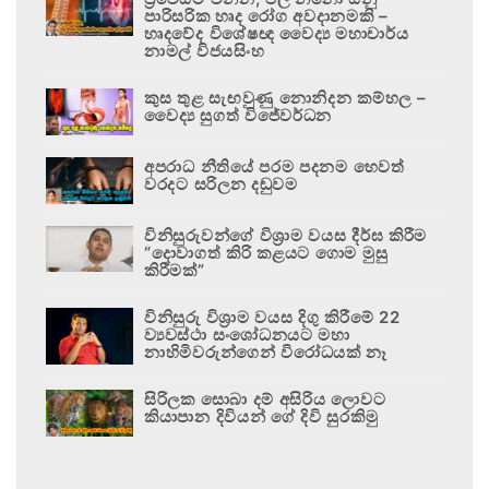
පාරිසරික හෘද රෝග අවදානමකි –
හෘදවේද විශේෂඥ වෛද්‍ය මහාචාර්ය
නාමල් විජයසිංහ
කුස තුළ සැඟවුණු නොනිදන කම්හල –
වෛද්‍ය සුගත් විජේවර්ධන
අපරාධ නීතියේ පරම පදනම හෙවත්
වරදට සරිලන දඬුවම
විනිසුරුවන්ගේ විශ්‍රාම වයස දීර්ඝ කිරීම
“දොවාගත් කිරි කළයට ගොම මුසු
කිරීමක්”
විනිසුරු විශ්‍රාම වයස දිගු කිරීමේ 22
ව්‍යවස්ථා සංශෝධනයට මහා
නාහිමිවරුන්ගෙන් විරෝධයක් නෑ
සිරිලක සොබා දම් අසිරිය ලොවට
කියාපාන දිවියන් ගේ දිවි සුරකිමු