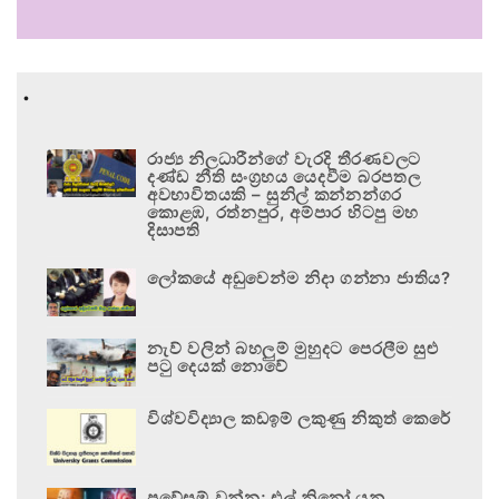
.
රාජ්‍ය නිලධාරීන්ගේ වැරදි තීරණවලට
දණ්ඩ නීති සංග්‍රහය යෙදවීම බරපතල
අවභාවිතයකි – සුනිල් කන්නන්ගර
කොළඹ, රත්නපුර, අම්පාර හිටපු මහ
දිසාපති
ලෝකයේ අඩුවෙන්ම නිදා ගන්නා ජාතිය?
නැව් වලින් බහලුම් මුහුදට පෙරලීම සුළු
පටු දෙයක් නොවේ
විශ්වවිද්‍යාල කඩඉම් ලකුණු නිකුත් කෙරේ
ප්‍රවේසම් වන්න; එල් නිනෝ යනු