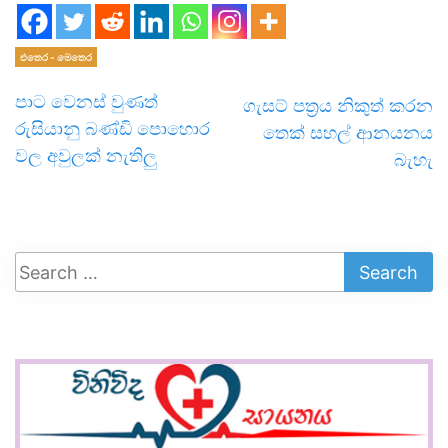
එතෙර - මෙතෙර
පාට වෙනස් වුණත්
ගැසට් පත්‍රය නිකුත් කරන
රුසියානු බණ්ඩි පොහොර
තෙක් සහල් ආනයනය
වල අවුලක් නැතිලු
බැහැ