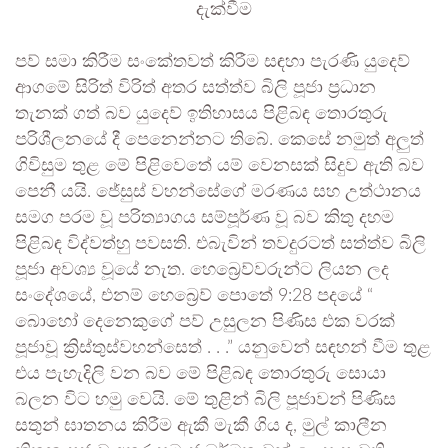
දැක්වීම
පව් සමා කිරීම සංකේතවත් කිරීම සඳහා පැරණි යුදෙව්
ආගමේ සිරිත් විරිත් අතර සත්ත්ව බිලි පූජා ප්‍රධාන
තැනක් ගත් බව යුදෙව් ඉතිහාසය පිළිබඳ තොරතුරු
පරිශීලනයේ දී පෙනෙන්නට තිබේ. කෙසේ නමුත් අලුත්
ගිවිසුම තුළ මේ පිළිවෙතේ යම් වෙනසක් සිදුව ඇති බව
පෙනී යයි. ජේසුස් වහන්සේගේ මරණය සහ උත්ථානය
සමග පරම වූ පරිත්‍යාගය සම්පූර්ණ වූ බව කිතු දහම
පිළිබඳ විද්වත්හු පවසති. එබැවින් තවදුරටත් සත්ත්ව බිලි
පූජා අවශ්‍ය වූයේ නැත. හෙබ්‍රෙව්වරුන්ට ලියන ලද
සංදේශයේ, එනම් හෙබ්‍රෙව් පොතේ 9:28 පදයේ “
බොහෝ දෙනෙකුගේ පව් උසුලන පිණිස එක වරක්
පූජාවූ ක්‍රිස්තුස්වහන්සෙත් . . .” යනුවෙන් සඳහන් වීම තුළ
එය පැහැදිලි වන බව මේ පිළිබඳ තොරතුරු සොයා
බලන විට හමු වෙයි. මේ තුළින් බිලි පූජාවන් පිණිස
සතුන් ඝාතනය කිරීම ඇකී මැකී ගිය ද, මුල් කාලීන