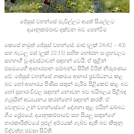
ජේසුස් වහන්සේ මැවිල්ලට අයත් සියල්ලට
දයානුකම්පාව දක්වන බව පෙන්වීම
කෙසේ නමුත් ජේසුස් වහන්සේ, මාළු (ලූක් 24:42 – 43)
සහ බැටලු මස් (ලූක් 22:15) සහිත භෝජන සංග්‍රහවලට
සහභාගී වූ අවස්ථාවන් සඳහන් වෙයි. ඒ තුළින්
එසමයෙහි ආහාරපාන සම්බන්ධ සිරිත් විරිත් නිරූපණය
වේ. ජේසුස් වහන්සේ ශාකමය ආහාර ප්‍රවර්ධනය කළ
බව හෝ ආහාරය පිණිස සතුන් මැරීම පිළිකෙව් කළ බව
හෝ සුභාරංචිවල සඳහන් නොවන බව බයිබලය පිළිබඳ
ගැඹුරින් අධ්‍යයනය කරන්නෝ සඳහන් කරති. ඒ
වෙනුවට උන් වහන්සේගේ දේශනා තුළ එයින් ඔබ්බට
ගිය ප්‍රේමයේ, දයානුකම්පාවේ සහ සියලු සතුන්ගේ
භාරකාරීත්වයේ පුළුල් අර්ථයක් ගැබ්ව ඇති බව කිතුනු
විද්වත්හු පවසා සිටිති.