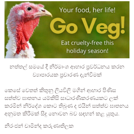
නත්තල් සමයේ දී නිර්මාංශ ආහාර ප්‍රවර්ධනය කරන
ව්‍යාපාරයක ප්‍රචාරණ දැන්වීමක්
කෙසේ වෙතත් කිතුනු ලියවිලි මගින් ආහාර පිණිස
සත්ත්ව ඝාතනය යම්කිසි සාධාරණීකරණයකට ලක්
කරමින් නිර්දේශ කොට තිබුණ ද එයින් සත්ත්ව ඝාතනය
අනුමත කිරීමක් සිදු නොවන බව සඳහන් කළ යුතුය.
නිරංජන් චාමින්ද කරුණාතිලක