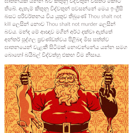
ඝාතනයක් යන්න බව කිතුනු විද්වතුන් විස්තර කොට
තිබේ. ඇතැම් කිතුනු විද්වතුන් පවසන්නේ මෙය ඉංග්‍රීසි
බසට පරිවර්තනය විය යුතුව තිබුණේ Thou shalt not
kill ලෙසින් නොව Thou shalt not murder ලෙසින්
බවය. මන්ද මේ ආඥාව මගින් අර්ථ දක්වා ඇත්තේ
අන්තර් පුද්ගල ප්‍රචණ්ඩත්වය පිළිබඳ මිස සත්ත්ව
ඝාතනයෙන් වැළකී සිටීමක් නොවන්නේය යන්න සමග
බොහෝ බයිබල් විද්වත්හු එකඟ වීම නිසාය.