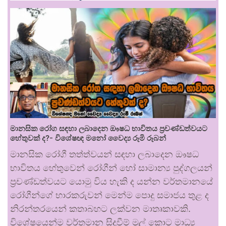
මානසික රෝග සඳහා ලබාදෙන ඖෂධ භාවිතය ප්‍රචණ්ඩත්වයට
හේතුවක් ද?- විශේෂඥ මනෝ වෛද්‍ය රූමි රූබන්
මානසික රෝගී තත්ත්වයන් සඳහා ලබාදෙන ඖෂධ
භාවිතය හේතුවෙන් රෝගීන් හෝ සාමාන්‍ය පුද්ගලයන්
ප්‍රචණ්ඩත්වයට යොමු විය හැකි ද යන්න වර්තමානයේ
රෝගීන්ගේ භාරකරුවන් මෙන්ම පොදු සමාජය තුළ ද
නිරන්තරයෙන් කතාබහට ලක්වන මාතෘකාවකි.
විශේෂයෙන්ම වර්තමාන සිදුවීම් මුල් කොට මාධ්‍ය