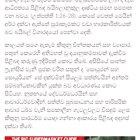
යොදා ගැනීම මැවීම කෙරෙහි මනුෂ්‍යත්වයට ලබා දී ඇති
ආධිපත්‍යය පිළිබඳ බයිබලානුකුල දෘෂ්ටිය සමඟ සමපාත
වන බවය. (උත්පත්ති 1:26-28). කෙසේ වෙතත් මෙයින්
අර්ථ දක්වා ඇත්තේ සූරාකෑමකට වඩා භාරකාරීත්වයක්
බව බයිබල් විශාරදයෝ පෙන්වා දෙති.
කාලයත් සමග ඇතැම් කිතුනු චින්තකයන් සහ ව්‍යාපාර,
සතුන් කෙරෙහි අතිමහත් වූ දයානුකම්පාවක් දැක්වීම
පිළිබඳ කරුණු ඉදිරිපත් කොට තිබේ. අසිසියේ සාන්ත
ෆ්‍රැන්සිස් වැනි පූජක චරිත සතුන් ද ‘සොයුරන් සහ
සොයුරියන්’ සේ දක්වමින් සියලුම සත්ත්වයින් අන්තර්
සම්බන්ධතාවකින් යුක්ත බව අවධාරණය කොට
සිටියහ. නූතනයේ දේවධර්මධරයින් සහ
ආචාරධර්මවාදීන්, සත්ත්ව සුබසාධනය සහ පාරිසරික
ආචාර ධර්ම වැනි සමකාලීන ගැටලුවලට විසඳුම් ලෙස
කිතුනු සාරධර්ම යොදා ගන්නා ආකාරය පිළිබඳ අදහස්
දක්වා තිබේ.