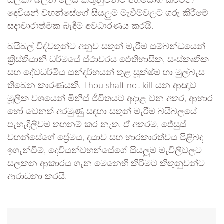
සලකා බලන ලෙස කිතුනුවන්ට අභියෝග කරමින්
දෙවියන් වහන්සේගේ සියලු‍ම මැවීම්වලට ගරු කිරීමේ
සදාචාරාත්මක බැඳීම අවධාරණය කරයි.
බයිබල් විද්වතුන්ට අනුව සතුන් මැරීම සම්බන්ධයෙන්
ක්‍රිස්තියානි ධර්මයේ ස්ථාවරය ඓතිහාසික, සංස්කෘතික
සහ දේවධර්මීය සන්දර්භයන් තුළ සූක්ෂ්ම හා මුල්බැස
තිබෙන කාරණයකි. Thou shalt not kill යන ආඥාව
මූලික වශයෙන් මිනිස් ජීවිතයට අදාළ වන අතර, ආහාර
හෝ වෙනත් අරමුණු සඳහා සතුන් මැරීම බයිබලයේ
පැහැදිලිවම තහනම් කර නැත. ඒ අතරම, ජේසුස්
වහන්සේගේ ප්‍රේමය, දයාව සහ භාරකාරත්වය පිළිබඳ
ඉගැන්වීම්, දෙවියන්වහන්සේගේ සියලු‍ම මැවිලිවලට
සලකන ආකාරය ගැන මෙනෙහි කිරීමට කිතුනුවන්ට
ආරාධනා කරයි.