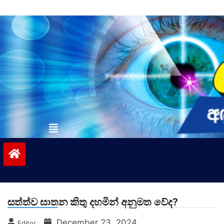
Skip
to
content
vinivida.lk
සත්ත්ව ඝාතන කිතු දහමින් අනුමත වේද?
December 23, 2024
Editor