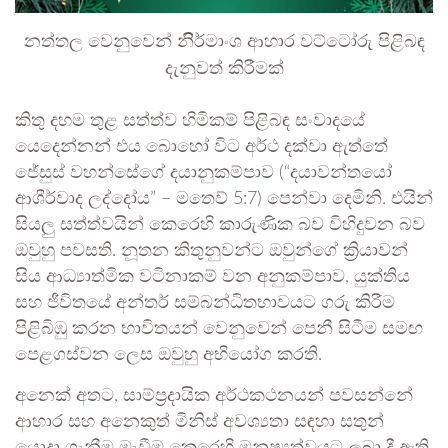
නත්තල වෙනුවෙන් නිිර්මාංශ ආහාර වට්ටෝරු පිළිබඳ
දැනුවත් කිරීමක්
කිතු දහම තුළ සත්ත්ව හිමිකම් පිළිබඳ සංවාදයේ
යෙදෙන්නන් එය බොහෝ විට අර්ථ දක්වා ඇත්තේ
ජේසුස් වහන්සේගේ දයානුකම්පාව (“දයාවන්තයෝ
ආශීර්වාද ලද්දෝය” – මතෙව් 5:7) පෙන්වා දෙමිනි. එයින්
සියලු සත්ත්වයින් කෙරෙහි කාරුණික බව විහිදුවන බව
ඔවුහු පවසති. නූතන කිතුනුවන්ට ඔවුන්ගේ ක්‍රියාවන්
සිය ආධ්‍යාත්මික වටිනාකම් වන අනුකම්පාව, යුක්තිය
සහ ජීවිතයේ අන්තර් සම්බන්ධිතභාවයට ගරු කිරීම
පිළිබිඹු කරන භාවිතයන් වෙනුවෙන් පෙනී සිටීම සමඟ
පෙළගස්වන ලෙස ඔවුහු අභියෝග කරති.
අනෙක් අතට, සාම්ප්‍රදායික අර්ථකථනයන් පවසන්නේ
ආහාර සහ අනෙකුත් මිනිස් අවශ්‍යතා සඳහා සතුන්