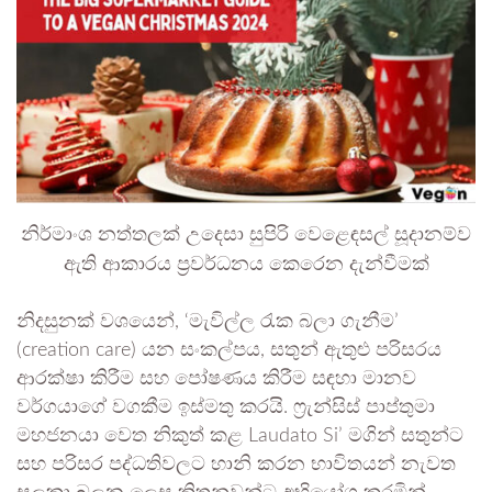
නිර්මාංශ නත්තලක් උදෙසා සුපිරි වෙළෙඳසල් සූදානම්ව
ඇති ආකාරය ප්‍රවර්ධනය කෙරෙන දැන්වීමක්
නිදසුනක් වශයෙන්, ‘මැවිල්ල රැක බලා ගැනීම’
(creation care) යන සංකල්පය, සතුන් ඇතුළු පරිසරය
ආරක්ෂා කිරීම සහ පෝෂණය කිරීම සඳහා මානව
වර්ගයාගේ වගකීම ඉස්මතු කරයි. ෆ්‍රැන්සිස් පාප්තුමා
මහජනයා වෙත නිකුත් කළ Laudato Si’ මගින් සතුන්ට
සහ පරිසර පද්ධතිවලට හානි කරන භාවිතයන් නැවත