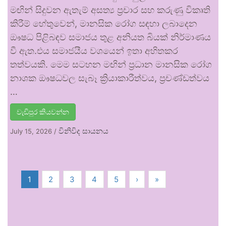
මඟින් සිදුවන ඇතැම් අසත්‍ය ප්‍රචාර සහ කරුණු විකෘති
කිරීම් හේතුවෙන්, මානසික රෝග සඳහා ලබාදෙන
ඖෂධ පිළිබඳව සමාජය තුළ අනියත බියක් නිර්මාණය
වී ඇත.එය සමාජයීය වශයෙන් ඉතා අහිතකර
තත්වයකි. මෙම සටහන මඟින් ප්‍රධාන මානසික රෝග
නාශක ඖෂධවල සැබෑ ක්‍රියාකාරීත්වය, ප්‍රචණ්ඩත්වය
…
වැඩිපුර කියවන්න
විනිවිද සායනය
July 15, 2026
/
1
2
3
4
5
›
»