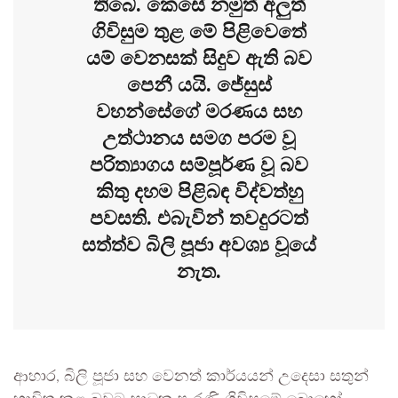
තිබේ. කෙසේ නමුත් අලුත්
ගිවිසුම තුළ මේ පිළිවෙතේ
යම් වෙනසක් සිදුව ඇති බව
පෙනී යයි. ජේසුස්
වහන්සේගේ මරණය සහ
උත්ථානය සමග පරම වූ
පරිත්‍යාගය සම්පූර්ණ වූ බව
කිතු දහම පිළිබඳ විද්වත්හු
පවසති. එබැවින් තවදුරටත්
සත්ත්ව බිලි පූජා අවශ්‍ය වූයේ
නැත.
ආහාර, බිලි පූජා සහ වෙනත් කාර්යයන් උදෙසා සතුන්