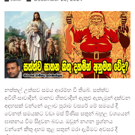
නත්තල් උත්සව සමය ආරම්භ වී තිබේ. සත්ත්ව
අවිහිංසාවාදීන්, මානව හිතවාදීන් ඇතුළු ඇතැමුන් දක්වන
අදහසක් වන්නේ ලොව පුරාම වසරේ මේ සමයේ දී
වෙනත් සමයකට වඩා මස් පිණිස සතුන් බහුල වශයෙන්
ඝාතනය වීම සිදුවන බවය. ඔවුන් නගන ප්‍රශ්නය
වන්නේ කිතු දහම තුළ සතුන් මරා දැමීමට අවසර දී