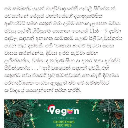
මේ සම්බන්ධයෙන් වාදවිවාදයන්හි පැටලී සිටින්නන්
පවසන්නේ ජේසුස් වහන්සේගේ දයානුකම්පිත
ආචාරවිධි සමග සතුන් මරා දැමීම නොගැළපෙන බවය.
ඔවුහු පැරණි ගිවිසුමේ යෙසායා පොතේ 11:6 – 9 දක්වා
පදවල සඳහන් අනාගත සාමකාමී ලොව පිළිබඳ විස්තරය
ගෙන හැර දක්වති. එහි “වෘකයා බැටළු පැටවා සමඟ
වාසය කරන්නේය, දිවියා ද එළු පැටවා සමඟ
ලගින්නේය; වස්සා ද තරුණ සිංහයා ද තර සතා ද එක්ව
සිටින්නෝය . . . ” ආදී වශයෙන් සඳහන් වෙයි. එහි
සතුන්ට පවා එරෙහි ප්‍රචණ්ඩත්වයක් නොමැති දිව්‍යමය
පරමාදර්ශයක සාධක ඇතුළත් බව මේ සම්බන්ධව
සංවාදයේ යෙදෙන්නෝ තර්ක කරති.