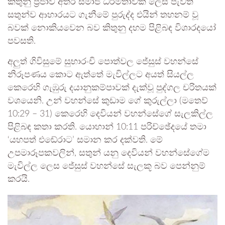
කිතුනු ප්‍රජාව අතර සමාජ ධර්මතාවක් ලෙස පැවති
සතුන්ව ආහාරයට ගැනීමේ පුරුද්ද එයින් තහනම් වූ
බවක් නොකියවෙන බව කිතුනු දහම පිළිබඳ විශාරදයෝ
පවසති.
අලුත් ගිවිසුමේ සුභාරංචි පොත්වල ජේසුස් වහන්සේ
නිරූපණය කොට ඇත්තේ මැවිල්ලට අයත් සියල්ල
කෙරෙහි ගැඹුරු දයානුකම්පාවක් දැක්වූ පුද්ගල චරිතයක්
වශයෙනි. උන් වහන්සේ කුඩාම ගේ කුරුල්ලා (මතෙව්
10:29 – 31) කෙරෙහි දෙවියන් වහන්සේගේ සැලකිල්ල
පිළිබඳ කතා කරති. යොහාන් 10:11 පරිච්ඡේදයේ තමා
‘යහපත් එඬේරාට’ සමාන කර දක්වති. මේ
උපමාරූපකවලින්, සතුන් යනු දෙවියන් වහන්සේගේම
මැවිල්ල ලෙස ජේසුස් වහන්සේ සැලකූ බව පෙන්නුම්
කරයි.