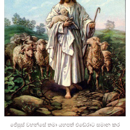
ජේසුස් වහන්සේ තමා යහපත් එඬේරාට සමාන කර