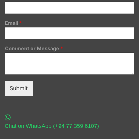
Email
*
Comment or Message
*
Submit
Chat on WhatsApp (+94 77 359 6107)