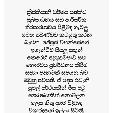
ක්‍රිස්තියානි ධර්මය සත්ත්ව
සුබසාධනය සහ පාරිසරික
තිරසාරභාවය පිළිබඳ ගැටලු
සමඟ අඛණ්ඩව කටයුතු කරන
බැවින්, ජේසුස් වහන්සේගේ
ඉගැන්වීම් සියලු‍ සතුන්
කෙරෙහි අනුකම්පාව සහ
ගෞරවය ප්‍රවර්ධනය කිරීම
සඳහා පදනමක් සපයන බව
ඔවුහු පවසති. ඒ දෙස එවැනි
පුළුල් අර්ථයකින් මිස පටු
කෝණයකින් නොබලන
ලෙස කිතු දහම පිළිබඳ
විශාරදයෝ ඉල්ලා සිටිති.