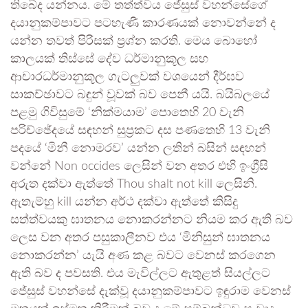
තිබේද යන්නය. මේ තත්ත්වය ජේසුස් වහන්සේගේ
දයානුකම්පාවට පටහැණි කාරණයක් නොවන්නේ ද
යන්න තවත් පිරිසක් ප්‍රශ්න කරති. මෙය බොහෝ
කාලයක් තිස්සේ දේව ධර්මානුකූල සහ
ආචාරධර්මානුකූල ගැටලුවක් වශයෙන් දීර්ඝව
සාකච්ඡාවට බඳුන් වූවක් බව පෙනී යයි. බයිබලයේ
පළමු ගිවිසුමේ ‘නික්මයාම’ පොතෙහි 20 වැනි
පරිච්ඡේදයේ සඳහන් සුප්‍රකට දස පණතෙහි 13 වැනි
පදයේ ‘මිනී නොමරව’ යන්න ලතින් බසින් සඳහන්
වන්නේ Non occides ලෙසින් වන අතර එහි ඉංග්‍රීසි
අරුත දක්වා ඇත්තේ Thou shalt not kill ලෙසිනි.
ඇතැම්හු kill යන්න අර්ථ දක්වා ඇත්තේ කිසිදු
සත්ත්වයකු ඝාතනය නොකරන්නට නියම කර ඇති බව
ලෙස වන අතර පසුකාලීනව එය ‘මිනිසුන් ඝාතනය
නොකරන්න’ යැයි අණ කළ බවට වෙනස් කරගෙන
ඇති බව ද පවසති. එය මැවිල්ලට ඇතුළත් සියල්ලට
ජේසුස් වහන්සේ දැක්වූ දයානුකම්පාවට ඉඳුරාම වෙනස්