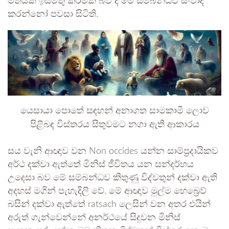
මතයක් ඉස්මතු කිරීමක් බව ද මේ සම්බන්ධව සංවාද
කරන්නෝ පවසා සිටිති.
යෙසායා පොතේ සඳහන් අනාගත සාමකාමී ලොව
පිළිබඳ විස්තරය සිතුවමට නගා ඇති ආකාරය
සය වැනි ආඥාව වන Non occides යන්න සාම්ප්‍රදායිකව
අර්ථ දක්වා ඇත්තේ මිනිස් ජීවිතය යන සන්දර්භය
උදෙසා බව මේ සම්බන්ධව කිතුණු විද්වතුන් දක්වා ඇති
අදහස් මගින් පැහැදිලි වේ. මේ ආඥාව මුල්ම හෙබ්‍රෙව්
බසින් දක්වා ඇත්තේ ratsach ලෙසින් වන අතර එයින්
අරුත් ගැන්වෙන්නේ අනර්ථයේ සිදුවන මිනිස්