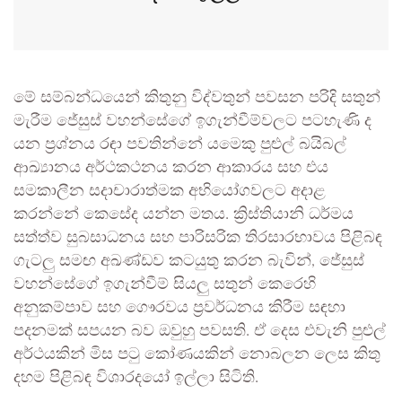
මේ සම්බන්ධයෙන් කිතුනු විද්වතුන් පවසන පරිදි සතුන්
මැරීම ජේසුස් වහන්සේගේ ඉගැන්වීම්වලට පටහැණි ද
යන ප්‍රශ්නය රඳා පවතින්නේ යමෙකු පුළුල් බයිබල්
ආඛ්‍යානය අර්ථකථනය කරන ආකාරය සහ එය
සමකාලීන සදාචාරාත්මක අභියෝගවලට අදාළ
කරන්නේ කෙසේද යන්න මතය. ක්‍රිස්තියානි ධර්මය
සත්ත්ව සුබසාධනය සහ පාරිසරික තිරසාරභාවය පිළිබඳ
ගැටලු සමඟ අඛණ්ඩව කටයුතු කරන බැවින්, ජේසුස්
වහන්සේගේ ඉගැන්වීම් සියලු‍ සතුන් කෙරෙහි
අනුකම්පාව සහ ගෞරවය ප්‍රවර්ධනය කිරීම සඳහා
පදනමක් සපයන බව ඔවුහු පවසති. ඒ දෙස එවැනි පුළුල්
අර්ථයකින් මිස පටු කෝණයකින් නොබලන ලෙස කිතු
දහම පිළිබඳ විශාරදයෝ ඉල්ලා සිටිති.