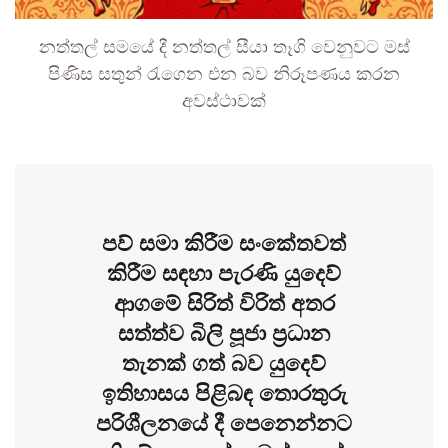
නත්තල් සමයේ දී නත්තල් සීයා තෑගි වෙනුවට මස්
පිණිස සතුන් රැගෙන එන බව නිරූපණය කරන
අවස්ථාවක්
පව් සමා කිරීම සංකේතවත්
කිරීම සඳහා පැරණි යුදෙව්
ආගමේ සිරිත් විරිත් අතර
සත්ත්ව බිලි පූජා ප්‍රධාන
තැනක් ගත් බව යුදෙව්
ඉතිහාසය පිළිබඳ තොරතුරු
පරිශීලනයේ දී පෙනෙන්නට