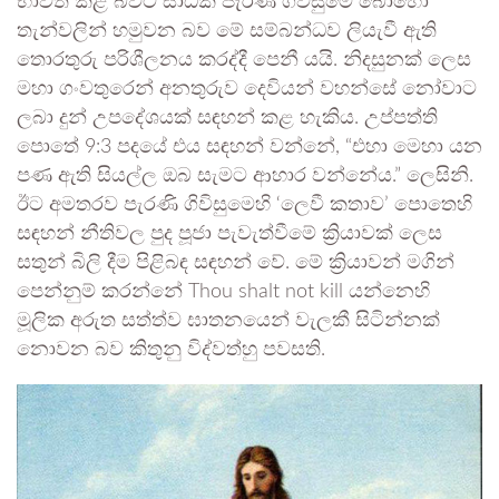
භාවිත කළ බවට සාධක පැරණි ගිවිසුමේ බොහෝ
තැන්වලින් හමුවන බව මේ සම්බන්ධව ලියැවී ඇති
තොරතුරු පරිශීලනය කරද්දී පෙනී යයි. නිදසුනක් ලෙස
මහා ගංවතුරෙන් අනතුරුව දෙවියන් වහන්සේ නෝවාට
ලබා දුන් උපදේශයක් සඳහන් කළ හැකිය. උප්පත්ති
පොතේ 9:3 පදයේ එය සඳහන් වන්නේ, “එහා මෙහා යන
පණ ඇති සියල්ල ඔබ සැමට ආහාර වන්නේය.” ලෙසිනි.
ඊට අමතරව පැරණි ගිවිසුමෙහි ‘ලෙවී කතාව’ පොතෙහි
සඳහන් නීතිවල පුද පූජා පැවැත්වීමේ ක්‍රියාවක් ලෙස
සතුන් බිලි දීම පිළිබඳ සඳහන් වේ. මේ ක්‍රියාවන් මගින්
පෙන්නුම් කරන්නේ Thou shalt not kill යන්නෙහි
මූලික අරුත සත්ත්ව ඝාතනයෙන් වැලකී සිටින්නක්
නොවන බව කිතුනු විද්වත්හු පවසති.