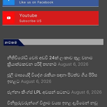
Like us on Facebook
Youtube
Subscribe US
නවතම
නීතිවිරෝධී වෙබ් අඩවි 24ක් ලංකාව තුළ වහාම
ක්‍රියාත්මකවන පරිදි තහනම්
August 6, 2026
ජූලි මාසයේදී විදේශ රැකියා සඳහා පිටත්ව ගිය පිරිස
ඉහළට
August 6, 2026
ජැෆ්නා කිංග්ස් LPL අවසන් සටනට
August 6, 2026
විනිසුරුවරුන්ගේ විශ්‍රාම වයස ඉහළ දැමීමෙන් නඩු