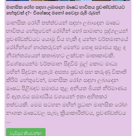
මානසික රෝග සඳහා ලබාදෙන ඖෂධ භාවිතය ප්‍රචණ්ඩත්වයට
හේතුවක් ද?- විශේෂඥ මනෝ වෛද්‍ය රූමි රූබන්
මානසික රෝගී තත්ත්වයන් සඳහා ලබාදෙන ඖෂධ
භාවිතය හේතුවෙන් රෝගීන් හෝ සාමාන්‍ය පුද්ගලයන්
ප්‍රචණ්ඩත්වයට යොමු විය හැකි ද යන්න වර්තමානයේ
රෝගීන්ගේ භාරකරුවන් මෙන්ම පොදු සමාජය තුළ ද
නිරන්තරයෙන් කතාබහට ලක්වන මාතෘකාවකි.
විශේෂයෙන්ම වර්තමාන සිදුවීම් මුල් කොට මාධ්‍ය
මඟින් සිදුවන ඇතැම් අසත්‍ය ප්‍රචාර සහ කරුණු විකෘති
කිරීම් හේතුවෙන්, මානසික රෝග සඳහා ලබාදෙන
ඖෂධ පිළිබඳව සමාජය තුළ අනියත බියක් නිර්මාණය
වී ඇත.එය සමාජයීය වශයෙන් ඉතා අහිතකර
තත්වයකි. මෙම සටහන මඟින් ප්‍රධාන මානසික රෝග
නාශක ඖෂධවල සැබෑ ක්‍රියාකාරීත්වය, ප්‍රචණ්ඩත්වය
…
වැඩිපුර කියවන්න