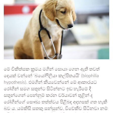
මේ චිකිත්සක ක්‍රමය මගින් සොයා ගෙන ඇති තවත්
දෙයක් වන්නේ ‘බයෝෆිලියා කල්පිතයයි’ (biophilia
hypothesis). එමගින් කියවෙන්නේ මේ ආකාරයට
රෝගීන් සමග සතුන්ට සිටින්නට ඉඩ හැරීමේ දී
සතුන්ගෙන් පෙන්නුම් කරන චර්යාවන් තුළින් ද
රෝගීන්ගේ සෞඛ්‍ය තත්ත්වය පිළිබඳ අදහසක් ගත හැකි
බව ය. යම්කිසි සතකු සන්සුන්ව, විවේකීව සිටිනවා නම්