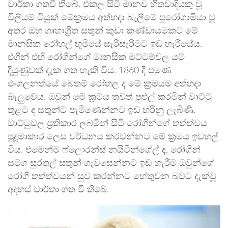
වාර්තා ගතවී තිබේ. එකල සිටි මානව හිතවාදියකු වූ
විලියම් ටියුක් මේක්‍රමය අත්හදා බැලීමේ පුරෝගාමියා වූ
අතර ඔහු ගෘහාශ්‍රිත සතුන් කුඩා කණ්ඩායමකට මේ
මානසික රෝහල් භූමියේ සැරිසැරීමට ඉඩ හැරියේය.
එගින් එහි රෝගීන්ගේ මානසික මට්ටම්වල යම්
දියුණුවක් දැක ගත හැකි විය. 1860 දී පමණ
එංගලනත්යේ බෙතම් රෝහල ද මේ ක්‍රමයම අත්හදා
බැලුවේය. ඔවුන් මේ ක්‍රමය තවත් පුළුල් කරමින් වාට්ටු
තුළට ද සතුන්ට පැමිණෙන්නට ඉඩ හරිනු ලැබිණි.
වාට්ටුවල ප්‍රතිකාර ලබමින් සිටි රෝගීන්ගේ තත්ත්වය
පුදුමාකාර ලෙස වර්ධනය කරවන්නට මේ ක්‍රමය ඉවහල්
විය. එමෙන්ම ෆ්ලොරන්ස් නයිටින්ගේල් ද, රෝගීන්
සමග සුරතල් සතුන් ගැවසෙන්නට ඉඩ හැරීම ඔවුන්ගේ
රෝගී තත්ත්වයන් සුව කරන්නට හේතුවන බවට දැක්වූ
අදහස් වාර්තා ගත වී තිබේ.