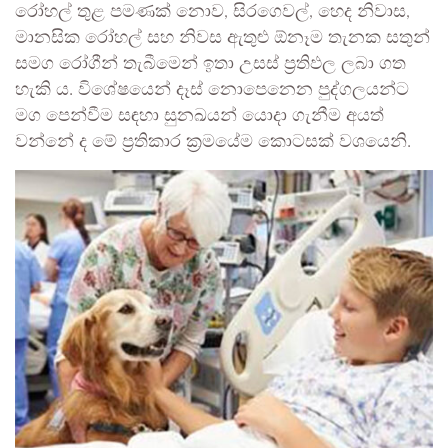
රෝහල් තුළ පමණක් නොව, සිරගෙවල්, හෙද නිවාස,
මානසික රෝහල් සහ නිවස ඇතුළු ඕනෑම තැනක සතුන්
සමග රෝගීන් තැබීමෙන් ඉතා උසස් ප්‍රතිඵල ලබා ගත
හැකි ය. විශේෂයෙන් දෑස් නොපෙනෙන පුද්ගලයන්ට
මග පෙන්වීම සඳහා සුනඛයන් යොදා ගැනීම අයත්
වන්නේ ද මේ ප්‍රතිකාර ක්‍රමයේම කොටසක් වශයෙනි.