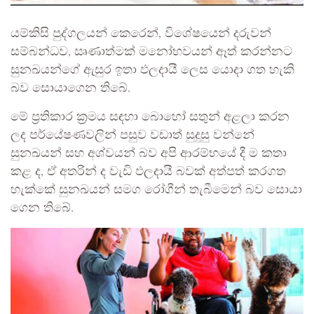
යම්කිසි පුද්ගලයන් කෙරෙන්, විශේෂයෙන් දරුවන්
සම්බන්ධව, ඍණාත්මක් මනෝභවයන් ඈත් කරන්නට
සුනඛයන්ගේ ඇසුර ඉතා ඵලදායී ලෙස යොදා ගත හැකි
බව සොයාගෙන තිබේ.
මේ ප්‍රතිකාර ක්‍රමය සඳහා බොහෝ සතුන් අළලා කරන
ලද පර්යේෂණවලින් පසුව වඩාත් සුදුසු වන්නේ
සුනඛයන් සහ අශ්වයන් බව අපි ආරම්භයේ දී ම කතා
කළ ද, ඒ අතරින් ද වැඩි ඵලදායී බවක් අත්පත් කරගත
හැක්කේ සුනඛයන් සමග රෝගීන් තැබීමෙන් බව සොයා
ගෙන තිබේ.