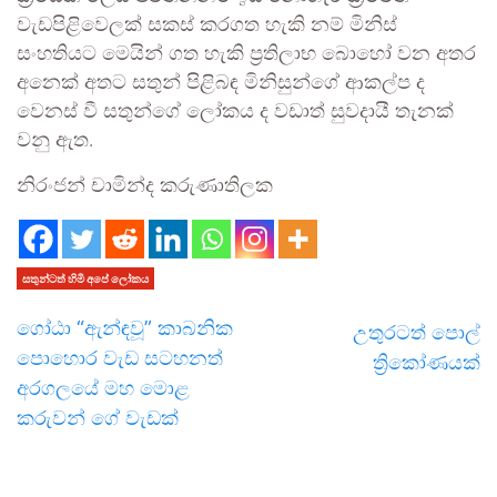
වැඩපිළිවෙලක් සකස් කරගත හැකි නම් මිනිස්
සංහතියට මෙයින් ගත හැකි ප්‍රතිලාභ බොහෝ වන අතර
අනෙක් අතට සතුන් පිළිබඳ මිනිසුන්ගේ ආකල්ප ද
වෙනස් වී සතුන්ගේ ලෝකය ද වඩාත් සුවදායී තැනක්
වනු ඇත.
නිරංජන් චාමින්ද කරුණාතිලක
සතුන්ටත් හිමි අපේ ලෝකය
ගෝඨා “ඇන්ඳවූ” කාබනික
උතුරටත් පොල්
පොහොර වැඩ සටහනත්
ත්‍රිකෝණයක්
අරගලයේ මහ මොළ
කරුවන් ගේ වැඩක්