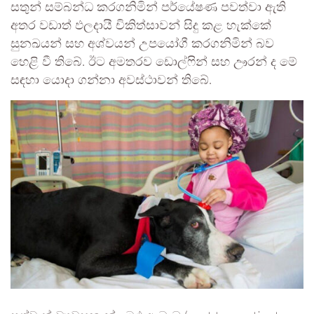
සතුන් සම්බන්ධ කරගනිමින් පර්යේෂණ පවත්වා ඇති
අතර වඩාත් ඵලදායී චිකිත්සාවන් සිදු කළ හැක්කේ
සුනඛයන් සහ අශ්වයන් උපයෝගී කරගනිමින් බව
හෙළි වී තිබේ. ඊට අමතරව ඩොල්ෆින් සහ ඌරන් ද මේ
සඳහා යොදා ගන්නා අවස්ථාවන් තිබේ.