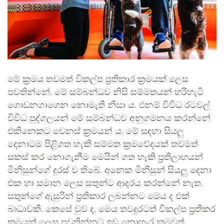
මේ ක්‍රමය තවමත් විකල්ප ප්‍රතිකාර ක්‍රමයක් ලෙස
පවතින්නේ, මේ සම්බන්ධව නිසි සම්මතයන් හරිහැටි
ගොඩනගාගෙන නොමැති නිසා ය. එනම් විවිධ රටවල්
විවිධ පුද්ගලයන් මේ සම්බන්ධව අනුගමනය කරන්නේ
එකිනෙකට වෙනස් ක්‍රමයන් ය. මේ සඳහා සියලු
දෙනාටම පිළිගත හැකි සම්මත ක්‍රමවේදයක් තවමත්
සකස් කර නොගැනීම මෙයින් ගත හැකි ප්‍රතිලාභයන්
මිනිසුන්ගේ දුරස් ව තිබේ. අනෙක මිනිසුන් සියලු දෙනා
එක හා සමාන ලෙස සතුන්ට ආදරය කරන්නේ නැත.
සතුන්ගේ ඇසුරින් ප්‍රතිකාර ලබන්නට මෙය ද එක්
බාධාවකි. කෙසේ වුව ද, මෙය තවදුරටත් විකල්ප ප්‍රතිකර
ක්‍රමයක් ලෙස පවතින්නට ඉඩ නොහැර ක්‍රමවත්