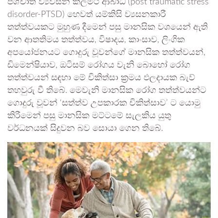
පශ්චාත් ව්‍යවසන ක්ලමථ ආබාධ (post traumatic stress
disorder-PTSD) හෙවත් යම්කිසි ව්‍යසනකාරී
තත්ත්වයකට මුහුණ දීමෙන් පසු මානසික වශයෙන් ඇති
වන ආතතිමය තත්ත්වය, විෂාදය, කාංසාව, ලිංගික
අපයෝජනයට ගොදුරු වූවන්ගේ මානසික තත්ත්වයන්,
ඩිමෙන්ෂියාව, ඔටිසම් රෝගය වැනි බොහෝ රෝග
තත්ත්වයන් සඳහා මේ චිකිත්සා ක්‍රමය ඵලදායක බැව්
තහවුරු වී තිබේ. මෙවැනි මානසික රෝග තත්ත්වයන්ට
ගොදුරු වූවන් ‘සත්ත්ව උපකාරක චිකිත්සාව’ ට යොමු
කිරීමෙන් පසු මානසික මට්ටමේ සැලකිය යුතු
වර්ධනයක් සිදුවන බව සොයා ගෙන තිබේ.