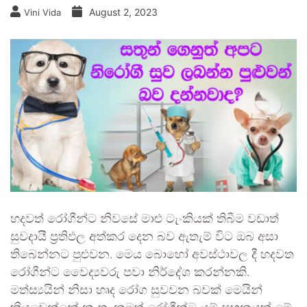
August 2, 2023
Vini Vida
හදවත් රෝගීන්ට නිවසේ මාළු ටැංකියක් තිබීම වඩාත්
සුවදායී ප්‍රතිඵල අත්කර දෙන බව ඇතැම් විට ඔබ අසා
තිබෙන්නට පුළුවන. මෙය බොහෝ අවස්ථාවල දී හදවත
රෝගීන්ට වෛද්‍යවරු පවා නිර්දේශ කරන්නකි.
මත්ස්‍යයින් නිසා හෘද රෝග සුවවන බවක් මෙයින්