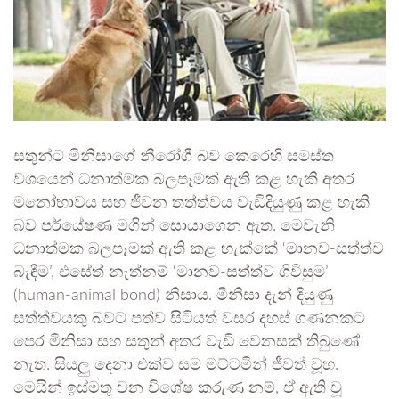
සතුන්ට මිනිසාගේ නීරෝගී බව කෙරෙහි සමස්ත
වශයෙන් ධනාත්මක බලපෑමක් ඇති කළ හැකි අතර
මනෝභාවය සහ ජීවන තත්ත්වය වැඩිදියුණු කළ හැකි
බව පර්යේෂණ මගින් සොයාගෙන ඇත. මෙවැනි
ධනාත්මක බලපෑමක් ඇති කළ හැක්කේ ‘මානව-සත්ත්ව
බැඳීම’, එසේත් නැත්නම් ‘මානව-සත්ත්ව ගිවිසුම’
(human-animal bond) නිසාය. මිනිසා දැන් දියුණු
සත්ත්වයකු බවට පත්ව සිටියත් වසර දහස් ගණනකට
පෙර මිනිසා සහ සතුන් අතර වැඩි වෙනසක් තිබුණේ
නැත. සියලු දෙනා එක්ව සම මට්ටමින් ජීවත් වූහ.
මෙයින් ඉස්මතු වන විශේෂ කරුණ නම්, ඒ ඇති වූ