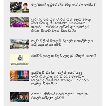
ලෝකයේ අඩුවෙන්ම නිදා ගන්නා ජාතිය?
සුරාබදු ආදායම වාර්තාගත ලෙස ඉහළ
යාම සහ ආත්මභක්ෂක උරගයාගේ
කතාව – ආචාර්ය ප්‍රණීත් අභයසුන්දර
හිටපු මානව විද්‍යා මහාචාර්ය
නැව් වලින් බහලුම් මුහුදට පෙරලීම සුළු
පටු දෙයක් නොවේ
විශ්වවිද්‍යාල කඩඉම් ලකුණු නිකුත් කෙරේ
ප්‍රවේසම් වන්න; එල් නිනෝ යනු
පාරිසරික හෘද රෝග අවදානමකි –
හෘදවේද විශේෂඥ වෛද්‍ය මහාචාර්ය
නාමල් විජයසිංහ
අපරාධ නීතියේ පරම පදනම හෙවත්
වරදට සරිලන දඬුවම