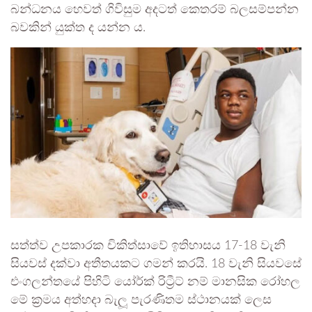
බන්ධනය හෙවත් ගිවිසුම අදටත් කෙතරම් බලසම්පන්න
බවකින් යුක්ත ද යන්න ය.
සත්ත්ව උපකාරක චිකිත්සාවේ ඉතිහාසය 17-18 වැනි
සියවස් දක්වා අතීතයකට ගමන් කරයි. 18 වැනි සියවසේ
එංගලන්තයේ පිහිටි යෝර්ක් රිට්‍රීට් නම් මානසික රෝහල
මේ ක්‍රමය අත්හදා බැලූ පැරණිතම ස්ථානයක් ලෙස