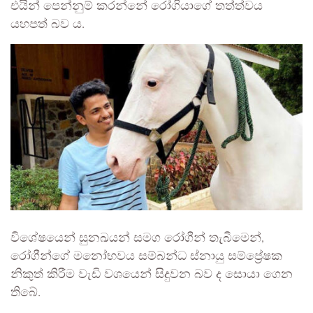
එයින් පෙන්නුම් කරන්නේ රෝගියාගේ තත්ත්වය
යහපත් බව ය.
විශේෂයෙන් සුනඛයන් සමග රෝගීන් තැබීමෙන්,
රෝගීන්ගේ මනෝභවය සම්බන්ධ ස්නායු සම්ප්‍රේෂක
නිකුත් කිරීම වැඩි වශයෙන් සිදුවන බව ද සොයා ගෙන
තිබේ.