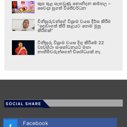
කුස තුළ සැඟවුණු නොනිදන කම්හල –
වෛද්‍ය සුගත් විජේවර්ධන
විනිසුරුවන්ගේ විශ්‍රාම වයස දීර්ඝ කිරීම
“දොවාගත් කිරි කළයට ගොම මුසු
කිරීමක්”
විනිසුරු විශ්‍රාම වයස දිගු කිරීමේ 22
ව්‍යවස්ථා සංශෝධනයට මහා
නාහිමිවරුන්ගෙන් විරෝධයක් නෑ
SOCIAL SHARE
Facebook