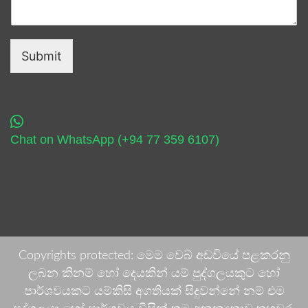
Submit
Chat on WhatsApp (+94 77 359 6107)
Copyrights protected: මෙම වෙබ් අඩවියේ පළකරනු
ලබන කිනම් හෝ දෙයකින් යම් පුද්ගලයකුට හෝ
පාර්ශවයකට යම්කිසි අගතියක් සිදුවන්නේ නම් එම