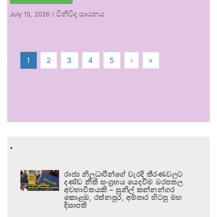
විනිවිද සායනය
July 15, 2026
/
1
2
3
4
5
›
»
.
රාජ්‍ය නිලධාරීන්ගේ වැරදි තීරණවලට
දණ්ඩ නීති සංග්‍රහය යෙදවීම බරපතල
අවභාවිතයකි – සුනිල් කන්නන්ගර
කොළඹ, රත්නපුර, අම්පාර හිටපු මහ
දිසාපති