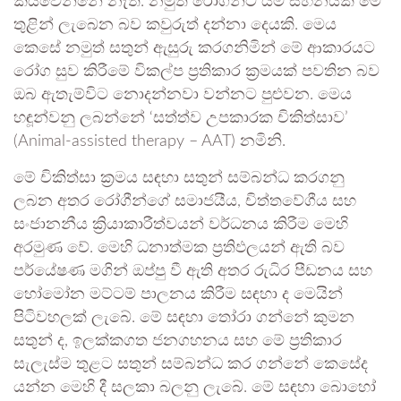
කියවෙන්නේ නැත. නමුත් රෝගීන්ට යම් සහනයක් මේ
තුළින් ලැබෙන බව කවුරුත් දන්නා දෙයකි. මෙය
කෙසේ නමුත් සතුන් ඇසුරු කරගනිමින් මේ ආකාරයට
රෝග සුව කිරීමේ විකල්ප ප්‍රතිකාර ක්‍රමයක් පවතින බව
ඔබ ඇතැම්විට නොදන්නවා වන්නට පුළුවන. මෙය
හඳූන්වනු ලබන්නේ ‘සත්ත්ව උපකාරක චිකිත්සාව’
(Animal-assisted therapy – AAT) නමිනි.
මේ චිකිත්සා ක්‍රමය සඳහා සතුන් සම්බන්ධ කරගනු
ලබන අතර රෝගීන්ගේ සමාජයීය, චිත්තවේගීය සහ
සංජානනීය ක්‍රියාකාරීත්වයන් වර්ධනය කිරීම මෙහි
අරමුණ වේ. මෙහි ධනාත්මක ප්‍රතිඵලයන් ඇති බව
පර්යේෂණ මගින් ඔප්පු වී ඇති අතර රුධිර පීඩනය සහ
හෝමෝන මට්ටම් පාලනය කිරීම සඳහා ද මෙයින්
පිටිවහලක් ලැබේ. මේ සඳහා තෝරා ගන්නේ කුමන
සතුන් ද, ඉලක්කගත ජනගහනය සහ මේ ප්‍රතිකාර
සැලැස්ම තුළට සතුන් සම්බන්ධ කර ගන්නේ කෙසේද
යන්න මෙහි දී සලකා බලනු ලැබේ. මේ සඳහා බොහෝ