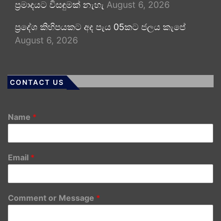
ප්‍රමාදයට විසඳුමක් නැහැ
August 6, 2026
ප්‍රදේශ කිහිපයකට අද පැය 05කට ජලය කැපේ
August 6, 2026
CONTACT US
Name
*
Email
*
Comment or Message
*