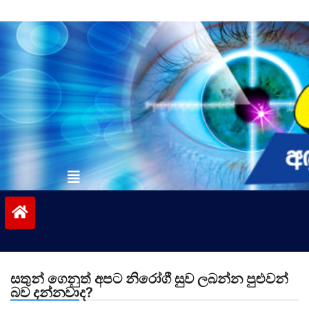
Skip
to
content
vinivida.lk
සතුන් ගෙනුත් අපට නිරෝගී සුව ලබන්න පුළුවන්
බව දන්නවාද?