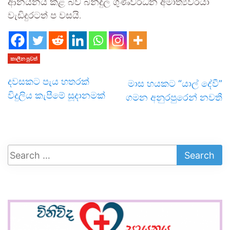
ආනයනය කළ බව බන්දුල ගුණවර්ධන අමාත්‍යවරයා
වැඩිදුරටත් ප වසයි.
කාලීන පුවත්
දවසකට පැය හතරක්
මාස හයකට “යාල් දේවී”
විදුලිය කැපීමේ සූදානමක්
ගමන අනුරපුරෙන් නවතී