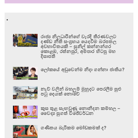
.
රාජ්‍ය නිලධාරීන්ගේ වැරදි තීරණවලට
දණ්ඩ නීති සංග්‍රහය යෙදවීම බරපතල
අවභාවිතයකි – සුනිල් කන්නන්ගර
කොළඹ, රත්නපුර, අම්පාර හිටපු මහ
දිසාපති
ලෝකයේ අඩුවෙන්ම නිදා ගන්නා ජාතිය?
නැව් වලින් බහලුම් මුහුදට පෙරලීම සුළු
පටු දෙයක් නොවේ
කුස තුළ සැඟවුණු නොනිදන කම්හල –
වෛද්‍ය සුගත් විජේවර්ධන
ගණිතය බැරිකම මෝඩකමක් ද?