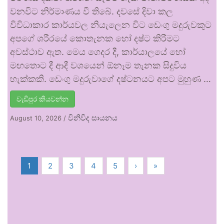
වනවිට නිර්මාණය වී තිබේ. දවසේ දිවා කල
විවිධාකාර කාර්යවල නියැලෙන විට ඩෙංගු මදුරුවකුට
අපගේ ශරීරයේ කොතැනක හෝ දෂ්ට කිරීමට
අවස්ථාව ඇත. මෙය ගෙදර දී, කාර්යාලයේ හෝ
මඟතොට දී ආදී වශයෙන් ඕනෑම තැනක සිදුවිය
හැක්කකි. ඩෙංගු මදුරුවාගේ දෂ්ටනයට අපට මුහුණ …
වැඩිපුර කියවන්න
විනිවිද සායනය
August 10, 2026
/
1
2
3
4
5
›
»