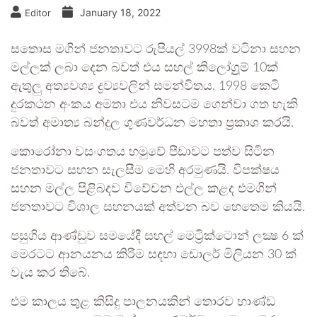
January 18, 2022
Editor
සතොස මගින් ජනතාවට රුපියල් 3998ක් වටිනා සහන
මල්ලක් ලබා දෙන බවත් එය සහල් කිලෝග්‍රූම් 10ක්
ඇතුලු අත්‍යවශ්‍ය ද්‍රව්‍යවලින් සමන්විතය. 1998 කෙටි
දුරකථන අංකය අමතා එය නිවසටම ගෙන්වා ගත හැකි
බවත් අමාත්‍ය බන්දුල ගුණවර්ධන මහතා ප්‍රකාශ කරයි.
කොරෝනා වසංගතය හමුවේ පීඩාවට පත්ව සිටින
ජනතාවට සහන සැලසීම මෙහි අරමුණයි. විපක්ෂය
සහන මල්ල පිළිබදව විවේචන එල්ල කළද එමගින්
ජනතාවට විශාල සහනයක් අත්වන බව හෙතෙම කියයි.
පසුගිය ආණ්ඩුව සමයේදී සහල් මෙට්‍රික්ටොන් ලක්‍ෂ 6 ක්
මෙරටට ආනයනය කිරීම සදහා ඩොලර් මිලියන 30 ක්
වැය කර තිබේ.
එම කාලය තුළ කිසිදු පාලනයකින් තොරව භාණ්ඩ