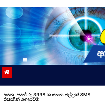
Skip
to
content
vinivida.lk
සතොසෙන් රු.3998 ක සහන මල්ලක් SMS
එකකින් ගෙදරටම