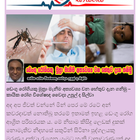
ඩෙංගු රෝගියකු ⁣මුත්‍රා මැනීම අත්‍යවශ්‍ය වන හේතුව දැන ගනිමු –
කායික රෝග විශේෂඥ වෛද්‍ය උපුල් ද සිල්වා
අද අප ජීවත් වන්නේ මින් පෙර මේ රටේ අන්
කවරදාවත් නොතිබූ තරමේ ඉතාමත් ඉහළ ඩෙංගු රෝග
ආශ්‍රිත පරිසරයක ය. මේ නිසාම කිසිදු ලෙඩක් දුකක්
නොමැතිව නිදහසේ සතුටින් සිටිනා පුද්ගලයකු
මරණය දක්වා රැගෙන යෑමට හැකි වාතාවරණයක් අද