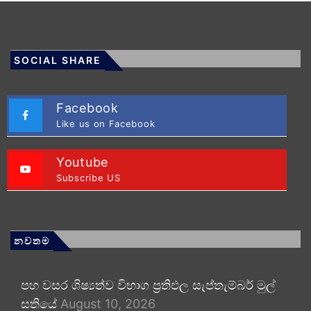
SOCIAL SHARE
Facebook
Like us on Facebook
Youtube
Subscribe US
නවතම
පහ වසර ශිෂ්‍යත්ව විභාග ප්‍රතිඵල සැප්තැම්බර් මුල්
සතියේ
August 10, 2026