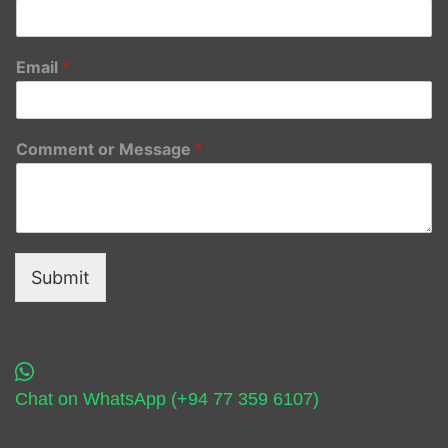
Email
*
Comment or Message
*
Submit
Chat on WhatsApp (+94 77 359 6107)