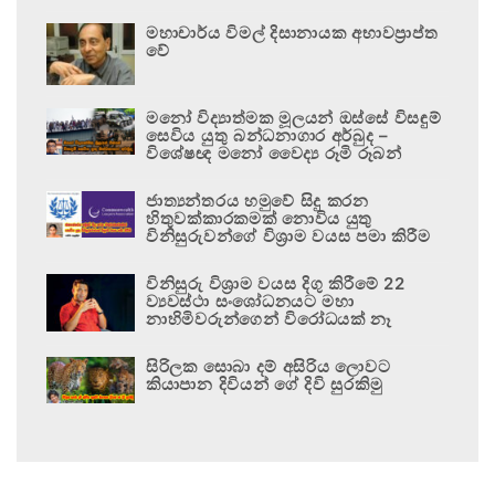
මහාචාර්ය විමල් දිසානායක අභාවප්‍රාප්ත
වේ
මනෝ විද්‍යාත්මක මූලයන් ඔස්සේ විසඳුම්
සෙවිය යුතු බන්ධනාගාර අර්බුද –
විශේෂඥ මනෝ වෛද්‍ය රූමි රූබන්
ජාත්‍යන්තරය හමුවේ සිදු කරන
හිතුවක්කාරකමක් නොවිය යුතු
විනිසුරුවන්ගේ විශ්‍රාම වයස පමා කිරීම
විනිසුරු විශ්‍රාම වයස දිගු කිරීමේ 22
ව්‍යවස්ථා සංශෝධනයට මහා
නාහිමිවරුන්ගෙන් විරෝධයක් නෑ
සිරිලක සොබා දම් අසිරිය ලොවට
කියාපාන දිවියන් ගේ දිවි සුරකිමු