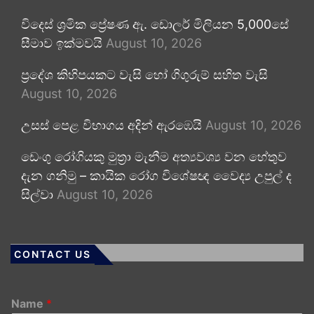
විදෙස් ශ්‍රමික ප්‍රේෂණ ඇ. ඩොලර් මිලියන 5,000සේ
සීමාව ඉක්මවයි
August 10, 2026
ප්‍රදේශ කිහිපයකට වැසි හෝ ගිගුරුම් සහිත වැසි
August 10, 2026
උසස් පෙළ විභාගය අදින් ඇරඹෙයි
August 10, 2026
ඩෙංගු රෝගියකු ⁣මුත්‍රා මැනීම අත්‍යවශ්‍ය වන හේතුව
දැන ගනිමු – කායික රෝග විශේෂඥ වෛද්‍ය උපුල් ද
සිල්වා
August 10, 2026
CONTACT US
Name
*