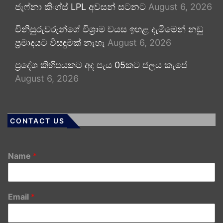
ජැෆ්නා කිංග්ස් LPL අවසන් සටනට
August 6, 2026
විනිසුරුවරුන්ගේ විශ්‍රාම වයස ඉහළ දැමීමෙන් නඩු
ප්‍රමාදයට විසඳුමක් නැහැ
August 6, 2026
ප්‍රදේශ කිහිපයකට අද පැය 05කට ජලය කැපේ
August 6, 2026
CONTACT US
Name
*
Email
*