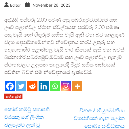
November 26, 2023
Editor
අද(26) පස්වරු 2.00 පමණ පසු සබරගමුව,මධ්‍යම සහ
ඌව පළාත්වල ස්ථාන ස්වල්පයක පස්වරු 2.00 පමණ
පසු වැසි හෝ ගිගුරුම් සහිත වැසි ඇති වන බව කාලගුණ
විද්‍යා දෙපාර්තමේන්තුව නිවේදනය කරයි.උතුරු සහ
නැගෙනහිර පළාත්වල වැසි වාර කිපයක් ඇති වන බවත්
බස්නාහිර,සබරගමුව,මධ්‍යම සහ ඌව පළාත්වල ඇතැම්
ස්ථානවලට උදෑසන කාලයේදී මීදුම් සහිත තත්වයක්
පවතින බවත් එම නිවේදනයේ දැක්වෙයි.
කාලීන පුවත්
කෝප් කමිටු සභාපති
චීනයේ නියුමෝනියා
වරයකු ගේ ලිංගික
ව්‍යාප්තියක් ගැන ලෝක
බලපෑමට ලක් වූ
සෞඛ්‍ය සංවිධානය