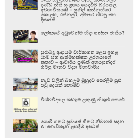
දණ්ඩ නීති සංග්‍රහය යෙදවීම බරපතල
අවභාවිතයකි – සුනිල් කන්නන්ගර
කොළඹ, රත්නපුර, අම්පාර හිටපු මහ
දිසාපති
ලෝකයේ අඩුවෙන්ම නිදා ගන්නා ජාතිය?
සුරාබදු ආදායම වාර්තාගත ලෙස ඉහළ
යාම සහ ආත්මභක්ෂක උරගයාගේ
කතාව – ආචාර්ය ප්‍රණීත් අභයසුන්දර
හිටපු මානව විද්‍යා මහාචාර්ය
නැව් වලින් බහලුම් මුහුදට පෙරලීම සුළු
පටු දෙයක් නොවේ
විශ්වවිද්‍යාල කඩඉම් ලකුණු නිකුත් කෙරේ
ගොවි ගතට සුවයත් හිතට නිවනත් සදන
AI ගොවිතැන ළඟදීම අපටත්