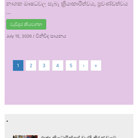
නාශක ඖෂධවල සැබෑ ක්‍රියාකාරීත්වය, ප්‍රචණ්ඩත්වය
…
වැඩිපුර කියවන්න
විනිවිද සායනය
July 15, 2026
/
1
2
3
4
5
›
»
.
රාජ්‍ය නිලධාරීන්ගේ වැරදි තීරණවලට