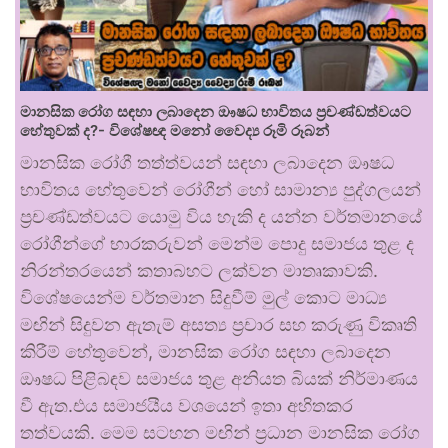
මානසික රෝග සඳහා ලබාදෙන ඖෂධ භාවිතය ප්‍රචණ්ඩත්වයට
හේතුවක් ද?- විශේෂඥ මනෝ වෛද්‍ය රූමි රූබන්
මානසික රෝගී තත්ත්වයන් සඳහා ලබාදෙන ඖෂධ
භාවිතය හේතුවෙන් රෝගීන් හෝ සාමාන්‍ය පුද්ගලයන්
ප්‍රචණ්ඩත්වයට යොමු විය හැකි ද යන්න වර්තමානයේ
රෝගීන්ගේ භාරකරුවන් මෙන්ම පොදු සමාජය තුළ ද
නිරන්තරයෙන් කතාබහට ලක්වන මාතෘකාවකි.
විශේෂයෙන්ම වර්තමාන සිදුවීම් මුල් කොට මාධ්‍ය
මඟින් සිදුවන ඇතැම් අසත්‍ය ප්‍රචාර සහ කරුණු විකෘති
කිරීම් හේතුවෙන්, මානසික රෝග සඳහා ලබාදෙන
ඖෂධ පිළිබඳව සමාජය තුළ අනියත බියක් නිර්මාණය
වී ඇත.එය සමාජයීය වශයෙන් ඉතා අහිතකර
තත්වයකි. මෙම සටහන මඟින් ප්‍රධාන මානසික රෝග