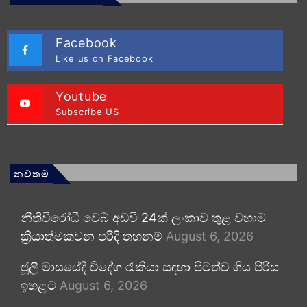
Facebook
Like us on Facebook
Youtube
Subscribe US
නවතම
නීතිවිරෝධී වෙබ් අඩවි 24ක් ලංකාව තුළ වහාම
ක්‍රියාත්මකවන පරිදි තහනම්
August 6, 2026
ජූලි මාසයේදී විදේශ රැකියා සඳහා පිටත්ව ගිය පිරිස
ඉහළට
August 6, 2026