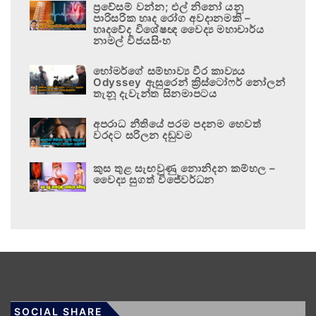
ප්‍රවේසම් වන්න; එල් නිනෝ යනු
පාරිසරික හෘද රෝග අවදානමකි –
හෘදවේද විශේෂඥ වෛද්‍ය මහාචාර්ය
නාමල් විජයසිංහ
හෝමර්ගේ සම්භාව්‍ය වීර කාව්‍යය
Odyssey ඇසුරෙන් ක්‍රිස්ටෝෆර් නෝලන්
තැනූ දැවැන්ත සිනමාපටය
අපරාධ නීතියේ පරම පදනම හෙවත්
වරදට සරිලන දඬුවම
කුස තුළ සැඟවුණු නොනිදන කම්හල –
වෛද්‍ය සුගත් විජේවර්ධන
SOCIAL SHARE