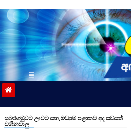
Skip
to
content
vinivida.lk
සබරගමුවට ඌවට සහ,මධ්‍යම පළාතට අද සවසත්
වහිනවාලු