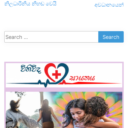
නිලධාරිනිය නිහඬ වෙයි
අවධානයෙන්