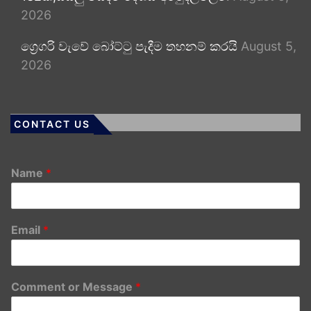
2026
ග්‍රෙගරි වැවේ බෝට්ටු පැදීම තහනම් කරයි
August 5,
2026
CONTACT US
Name
*
Email
*
Comment or Message
*