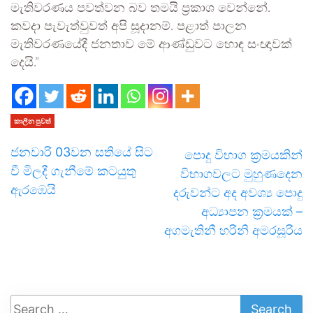
මැතිවරණය පවත්වන බව තමයි ප්‍රකාශ වෙන්නේ.
කවදා පැවැත්වුවත් අපි සූදානම්. පළාත් පාලන
මැතිවරණයේදී ජනතාව මේ ආණ්ඩුවට හොඳ සංඥාවක්
දෙයි.”
කාලීන පුවත්
ජනවාරි 03වන සතියේ සිට
පොදු විභාග ක්‍රමයකින්
වී මිලදී ගැනීමේ කටයුතු
විභාගවලට මුහුණදෙන
ඇරඹෙයි
දරුවන්ට අද අවශ්‍ය පොදු
අධ්‍යාපන ක්‍රමයක් –
අගමැතිනී හරිනි අමරසූරිය