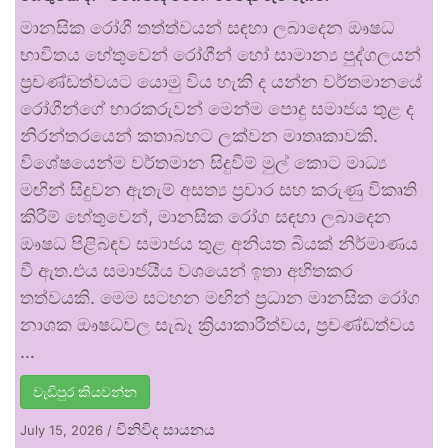
මානසික රෝගී තත්ත්වයන් සඳහා ලබාදෙන ඖෂධ
භාවිතය හේතුවෙන් රෝගීන් හෝ සාමාන්‍ය පුද්ගලයන්
ප්‍රචණ්ඩත්වයට යොමු විය හැකි ද යන්න වර්තමානයේ
රෝගීන්ගේ භාරකරුවන් මෙන්ම පොදු සමාජය තුළ ද
නිරන්තරයෙන් කතාබහට ලක්වන මාතෘකාවකි.
විශේෂයෙන්ම වර්තමාන සිදුවීම් මුල් කොට මාධ්‍ය
මඟින් සිදුවන ඇතැම් අසත්‍ය ප්‍රචාර සහ කරුණු විකෘති
කිරීම් හේතුවෙන්, මානසික රෝග සඳහා ලබාදෙන
ඖෂධ පිළිබඳව සමාජය තුළ අනියත බියක් නිර්මාණය
වී ඇත.එය සමාජයීය වශයෙන් ඉතා අහිතකර
තත්වයකි. මෙම සටහන මඟින් ප්‍රධාන මානසික රෝග
නාශක ඖෂධවල සැබෑ ක්‍රියාකාරීත්වය, ප්‍රචණ්ඩත්වය
…
වැඩිපුර කියවන්න
විනිවිද සායනය
July 15, 2026
/