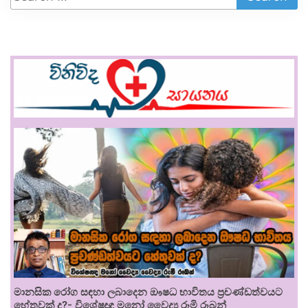
මානසික රෝග සඳහා ලබාදෙන ඖෂධ භාවිතය ප්‍රචණ්ඩත්වයට
හේතුවක් ද?- විශේෂඥ මනෝ වෛද්‍ය රූමි රූබන්