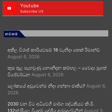
Youtube
Subscribe US
නවතම
අකිල විරාජ් කාරියවසම් 18 වැනිදා තෙක් රිමාන්ඩ්
August 6, 2026
කුස තුළ සැඟවුණු නොනිදන කම්හල – වෛද්‍ය සුගත්
විජේවර්ධන
August 6, 2026
ලෝකයේ අඩුවෙන්ම නිදා ගන්නා ජාතිය?
August 6,
2026
2030 වන විට අධිවේගී මාර්ග පද්ධතියට කි.මී.
132ක්;සියලු වියදම් දේශීය අරමුදල්වලින්
August 5,