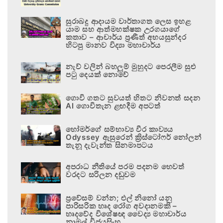
සුරාබදු ආදායම වාර්තාගත ලෙස ඉහළ
යාම සහ ආත්මභක්ෂක උරගයාගේ
කතාව – ආචාර්ය ප්‍රණීත් අභයසුන්දර
හිටපු මානව විද්‍යා මහාචාර්ය
නැව් වලින් බහලුම් මුහුදට පෙරලීම සුළු
පටු දෙයක් නොවේ
ගොවි ගතට සුවයත් හිතට නිවනත් සදන
AI ගොවිතැන ළඟදීම අපටත්
හෝමර්ගේ සම්භාව්‍ය වීර කාව්‍යය
Odyssey ඇසුරෙන් ක්‍රිස්ටෝෆර් නෝලන්
තැනූ දැවැන්ත සිනමාපටය
අපරාධ නීතියේ පරම පදනම හෙවත්
වරදට සරිලන දඬුවම
ප්‍රවේසම් වන්න; එල් නිනෝ යනු
පාරිසරික හෘද රෝග අවදානමකි –
හෘදවේද විශේෂඥ වෛද්‍ය මහාචාර්ය
නාමල් විජයසිංහ