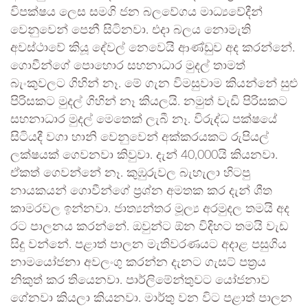
විපක්ෂය ලෙස සමගි ජන බලවේගය මාධ්‍යවේදීන්
වෙනුවෙන් පෙනී සිටිනවා. එදා බලය නොමැති
අවස්ථාවේ කියූ දේවල් නෙවෙයි ආණ්ඩුව අද කරන්නේ.
ගොවීන්ගේ පොහොර සහනාධාර මුදල් තාමත්
බැංකුවලට ගිහින් නෑ. මේ ගැන විමසුවාම කියන්නේ සුළු
පිරිසකට මුදල් ගිහින් නෑ කියලයි. නමුත් වැඩි පිරිසකට
සහනාධාර මුදල් මෙතෙක් ලැබී නෑ. විරුද්ධ පක්ෂයේ
සිටියදී වගා හානි වෙනුවෙන් අක්කරයකට රුපියල්
ලක්ෂයක් ගෙවනවා කිවුවා. දැන් 40,000යි කියනවා.
ඒකත් ගෙවන්නේ නෑ. කුඹුරුවල බැහැලා හිටපු
නායකයන් ගොවීන්ගේ ප්‍රශ්න අමතක කර දැන් ශීත
කාමරවල ඉන්නවා. ජාත්‍යන්තර මූල්‍ය අරමුදල තමයි අද
රට පාලනය කරන්නේ. ඔවුන්ට ඕන විදිහට තමයි වැඩ
සිදු වන්නේ. පළාත් පාලන මැතිවරණයට අදාළ පසුගිය
නාමයෝජනා අවලංගු කරන්න දැනට ගැසට් පත්‍රය
නිකුත් කර තියෙනවා. පාර්ලිමේන්තුවට යෝජනාව
ගේනවා කියලා කියනවා. මාර්තු වන විට පළාත් පාලන