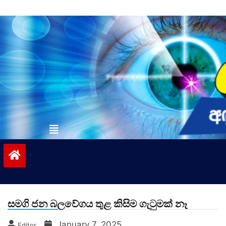
Skip
to
content
vinivida.lk
සමගි ජන බලවේගය තුළ කිසිම ගැටුමක් නෑ
January 7, 2025
Editor