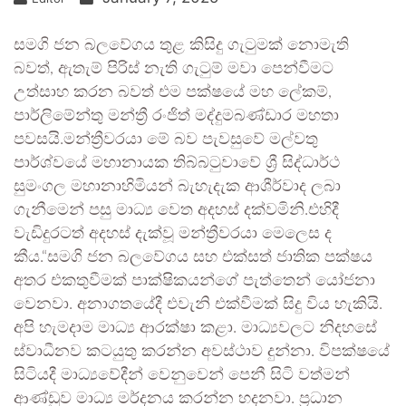
සමගි ජන බලවේගය තුළ කිසිදු ගැටුමක් නොමැති
බවත්, ඇතැම් පිරිස් නැති ගැටුම් මවා පෙන්වීමට
උත්සාහ කරන බවත් එම පක්ෂයේ මහ ලේකම්,
පාර්ලිමේන්තු මන්ත්‍රී රංජිත් මද්දුමබණ්ඩාර මහතා
පවසයි.මන්ත්‍රීවරයා මේ බව පැවසුවේ මල්වතු
පාර්ශ්වයේ මහානායක තිබ්බටුවාවේ ශ්‍රී සිද්ධාර්ථ
සුමංගල මහානාහිමියන් බැහැදැක ආශීර්වාද ලබා
ගැනීමෙන් පසු මාධ්‍ය වෙත අදහස් දක්වමිනි.එහිදී
වැඩිදුරටත් අදහස් දැක්වූ මන්ත්‍රීවරයා මෙලෙස ද
කීය.“සමගි ජන බලවේගය සහ එක්සත් ජාතික පක්ෂය
අතර එකතුවීමක් පාක්ෂිකයන්ගේ පැත්තෙන් යෝජනා
වෙනවා. අනාගතයේදී එවැනි එක්වීමක් සිදු විය හැකියි.
අපි හැමදාම මාධ්‍ය ආරක්ෂා කළා. මාධ්‍යවලට නිදහසේ
ස්වාධීනව කටයුතු කරන්න අවස්ථාව දුන්නා. විපක්ෂයේ
සිටියදී මාධ්‍යවේදීන් වෙනුවෙන් පෙනී සිටි වත්මන්
ආණ්ඩුව මාධ්‍ය මර්දනය කරන්න හදනවා. ප්‍රධාන