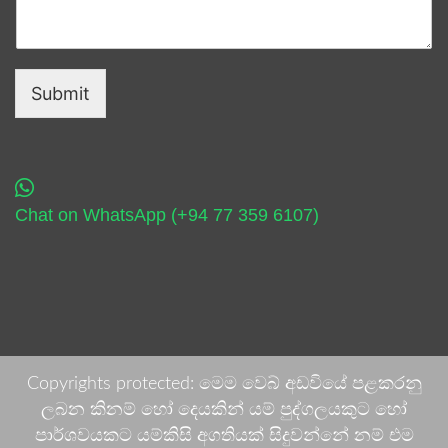
Submit
Chat on WhatsApp (+94 77 359 6107)
Copyrights protected: මෙම වෙබ් අඩවියේ පළකරනු
ලබන කිනම් හෝ දෙයකින් යම් පුද්ගලයකුට හෝ
පාර්ශවයකට යම්කිසි අගතියක් සිදුවන්නේ නම් එම