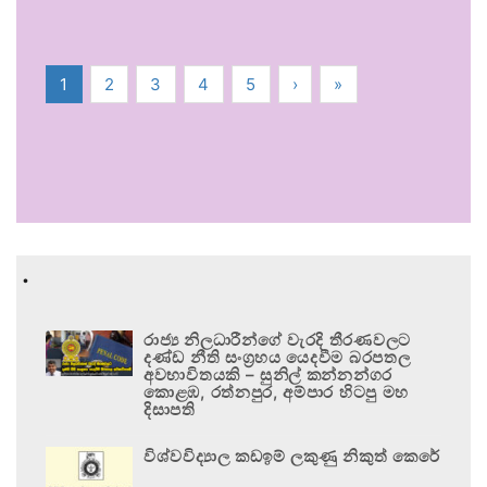
1
2
3
4
5
›
»
.
රාජ්‍ය නිලධාරීන්ගේ වැරදි තීරණවලට
දණ්ඩ නීති සංග්‍රහය යෙදවීම බරපතල
අවභාවිතයකි – සුනිල් කන්නන්ගර
කොළඹ, රත්නපුර, අම්පාර හිටපු මහ
දිසාපති
විශ්වවිද්‍යාල කඩඉම් ලකුණු නිකුත් කෙරේ