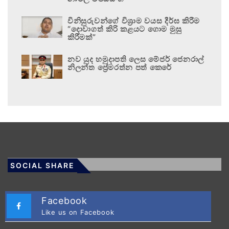
විනිසුරුවන්ගේ විශ්‍රාම වයස දීර්ඝ කිරීම
“දොවාගත් කිරි කළයට ගොම මුසු
කිරීමක්”
නව යුද හමුදාපති ලෙස මේජර් ජෙනරාල්
නිලන්ත ප්‍රේමරත්න පත් කෙරේ
SOCIAL SHARE
Facebook
Like us on Facebook