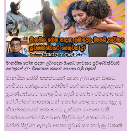
මානසික රෝග සඳහා ලබාදෙන ඖෂධ භාවිතය ප්‍රචණ්ඩත්වයට
හේතුවක් ද?- විශේෂඥ මනෝ වෛද්‍ය රූමි රූබන්
මානසික රෝගී තත්ත්වයන් සඳහා ලබාදෙන ඖෂධ
භාවිතය හේතුවෙන් රෝගීන් හෝ සාමාන්‍ය පුද්ගලයන්
ප්‍රචණ්ඩත්වයට යොමු විය හැකි ද යන්න වර්තමානයේ
රෝගීන්ගේ භාරකරුවන් මෙන්ම පොදු සමාජය තුළ ද
නිරන්තරයෙන් කතාබහට ලක්වන මාතෘකාවකි.
විශේෂයෙන්ම වර්තමාන සිදුවීම් මුල් කොට මාධ්‍ය
මඟින් සිදුවන ඇතැම් අසත්‍ය ප්‍රචාර සහ කරුණු විකෘති