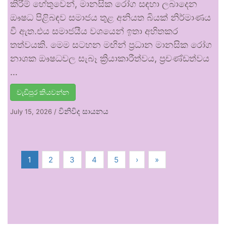
කිරීම් හේතුවෙන්, මානසික රෝග සඳහා ලබාදෙන
ඖෂධ පිළිබඳව සමාජය තුළ අනියත බියක් නිර්මාණය
වී ඇත.එය සමාජයීය වශයෙන් ඉතා අහිතකර
තත්වයකි. මෙම සටහන මඟින් ප්‍රධාන මානසික රෝග
නාශක ඖෂධවල සැබෑ ක්‍රියාකාරීත්වය, ප්‍රචණ්ඩත්වය
…
වැඩිපුර කියවන්න
විනිවිද සායනය
July 15, 2026
/
1
2
3
4
5
›
»