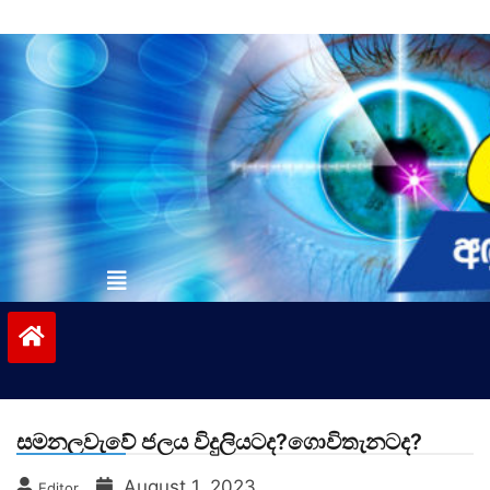
Skip
to
content
vinivida.lk
සමනලවැවේ ජලය විදුලියටද?ගොවිතැනටද?
August 1, 2023
Editor