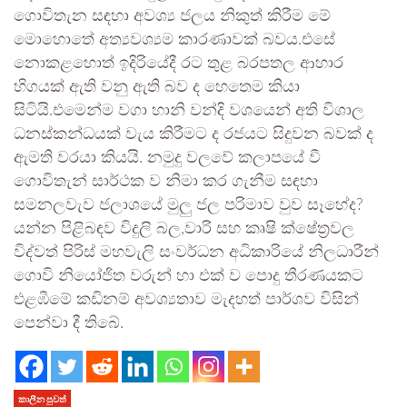
ගොවිතැන සඳහා අවශ්‍ය ජලය නිකුත් කිරීම මේ
මොහොතේ අත්‍යවශ්‍යම කාරණාවක් බවය.එසේ
නොකළහොත් ඉදිරියේදී රට තුළ බරපතල ආහාර
හිගයක් ඇති වනු ඇති බව ද හෙතෙම කියා
සිටියි.එමෙන්ම වගා හානි වන්දි වශයෙන් අති විශාල
ධනස්කන්ධයක් වැය කිරීමට ද රජයට සිදුවන බවක් ද
ඇමති වරයා කියයි. නමුදු වලවේ කලාපයේ වී
ගොවිතැන් සාර්ථක ව නිමා කර ගැනීම සඳහා
සමනලවැව ජලාශයේ මුලු ජල පරිමාව වුව සෑහේද?
යන්න පිළිබඳව විදුලි බල,වාරි සහ කෘෂි ක්ෂේත්‍රවල
විද්වත් පිරිස් මහවැලි සංවර්ධන අධිකාරියේ නිලධාරීන්
ගොවි නියෝජිත වරුන් හා එක් ව පොදු තීරණයකට
එළඹීමේ කඩිනම් අවශ්‍යතාව මැදහත් පාර්ශව විසින්
පෙන්වා දී තිබේ.
කාලීන පුවත්