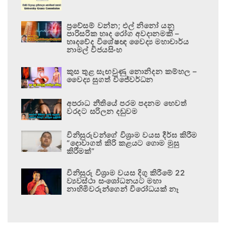
ප්‍රවේසම් වන්න; එල් නිනෝ යනු
පාරිසරික හෘද රෝග අවදානමකි –
හෘදවේද විශේෂඥ වෛද්‍ය මහාචාර්ය
නාමල් විජයසිංහ
කුස තුළ සැඟවුණු නොනිදන කම්හල –
වෛද්‍ය සුගත් විජේවර්ධන
අපරාධ නීතියේ පරම පදනම හෙවත්
වරදට සරිලන දඬුවම
විනිසුරුවන්ගේ විශ්‍රාම වයස දීර්ඝ කිරීම
“දොවාගත් කිරි කළයට ගොම මුසු
කිරීමක්”
විනිසුරු විශ්‍රාම වයස දිගු කිරීමේ 22
ව්‍යවස්ථා සංශෝධනයට මහා
නාහිමිවරුන්ගෙන් විරෝධයක් නෑ