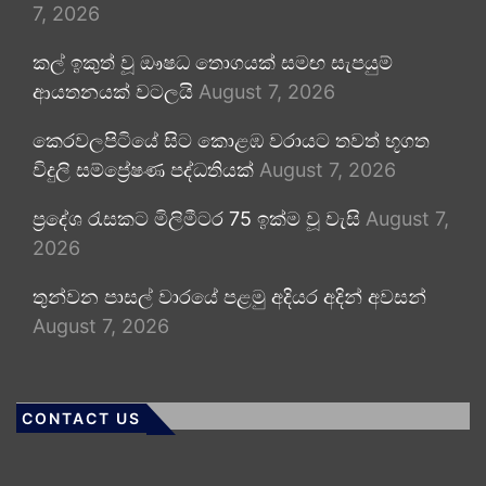
7, 2026
කල් ඉකුත් වූ ඖෂධ තොගයක් සමඟ සැපයුම්
ආයතනයක් වටලයි
August 7, 2026
කෙරවලපිටියේ සිට කොළඹ වරායට තවත් භූගත
විදුලි සම්ප්‍රේෂණ පද්ධතියක්
August 7, 2026
ප්‍රදේශ රැසකට මිලිමීටර 75 ඉක්ම වූ වැසි
August 7,
2026
තුන්වන පාසල් වාරයේ පළමු අදියර අදින් අවසන්
August 7, 2026
CONTACT US