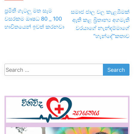
ප්‍රමිති ගැටලු මත සෑම
සමාජ ජාල වල කැළඹීමක්
වසරකම ඖෂධ 80 _ 100
ඇති කළ බ්‍රිතාන්‍ය අගමැති
භාවිතයෙන් ඉවත් කරනවා
වරයාගේ නැන්දම්මාගේ
“හැන්දේ”කතාව