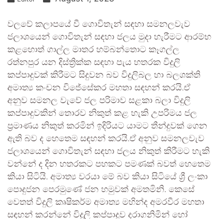
වලවේ කලාපයේ වී ගොවිතැන් සඳහා සමනලවැව
ජලාශයෙන් ගොවිතැන් සඳහා ජලය මුදා හැරීමට ආරම්භ
කළහොත් ගාල්ල මාතර හම්බන්තොට කෑගල්ල
රත්නපුර යන දිස්ත්‍රික්ක සඳහා පැය හතරක විදුලි
කප්පාදුවක් කිරීමට සිදුවන බව විදුලිබල හා බලශක්ති
අමාත්‍ය කංචන විජේසේකර මහතා සඳහන් කරයි.ඒ
අනුව සමනල වැවේ ජල පරිමාව සළකා බලා විදුලි
කප්පාදුවකින් තොරව නිකුත් කළ හැකි උපරිමය ජල
ප්‍රමාණය නිකුත් කරමින් ඉදිරියට යාමට තීන්දුවක් ගෙන
ඇති බව ද හෙතෙම සඳහන් කරයි.ඒ අනුව සමනලවැව
ජලාශයෙන් ගොවිතැන් සඳහා ජලය නිකුත් කිරීමට හැකි
වන්නේ ද දින හතරකට පහකට පමණක් බවත් හෙතෙම
කියා සිටියි. අමාත්‍ය වරයා මේ බව කියා සිටියේ ශ්‍රී ලංකා
පොදුජන පෙරමුණේ ජන හමුවක් අමතමිනි. කෙසේ
වෙතත් විදුලි කෘෂිකර්ම අමාත්‍ය මහින්ද අමරවීර මහතා
සඳහන් කරන්නේ විදුලි කප්පාදුව දරාගනිමින් හෝ