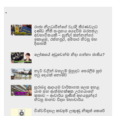
.
රාජ්‍ය නිලධාරීන්ගේ වැරදි තීරණවලට
දණ්ඩ නීති සංග්‍රහය යෙදවීම බරපතල
අවභාවිතයකි – සුනිල් කන්නන්ගර
කොළඹ, රත්නපුර, අම්පාර හිටපු මහ
දිසාපති
ලෝකයේ අඩුවෙන්ම නිදා ගන්නා ජාතිය?
නැව් වලින් බහලුම් මුහුදට පෙරලීම සුළු
පටු දෙයක් නොවේ
සුරාබදු ආදායම වාර්තාගත ලෙස ඉහළ
යාම සහ ආත්මභක්ෂක උරගයාගේ
කතාව – ආචාර්ය ප්‍රණීත් අභයසුන්දර
හිටපු මානව විද්‍යා මහාචාර්ය
විශ්වවිද්‍යාල කඩඉම් ලකුණු නිකුත් කෙරේ