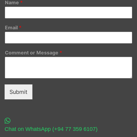
Name
*
Email
*
Comment or Message
*
Submit
Chat on WhatsApp (+94 77 359 6107)