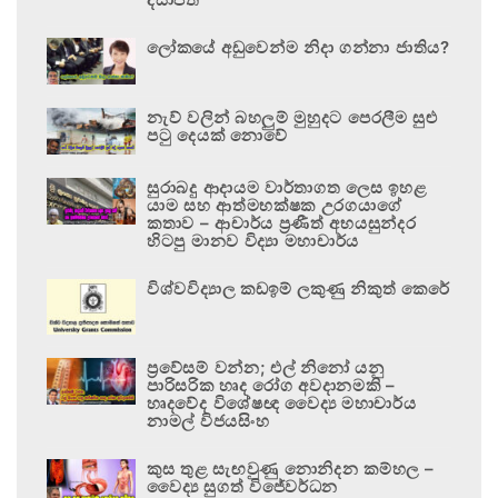
ලෝකයේ අඩුවෙන්ම නිදා ගන්නා ජාතිය?
නැව් වලින් බහලුම් මුහුදට පෙරලීම සුළු
පටු දෙයක් නොවේ
සුරාබදු ආදායම වාර්තාගත ලෙස ඉහළ
යාම සහ ආත්මභක්ෂක උරගයාගේ
කතාව – ආචාර්ය ප්‍රණීත් අභයසුන්දර
හිටපු මානව විද්‍යා මහාචාර්ය
විශ්වවිද්‍යාල කඩඉම් ලකුණු නිකුත් කෙරේ
ප්‍රවේසම් වන්න; එල් නිනෝ යනු
පාරිසරික හෘද රෝග අවදානමකි –
හෘදවේද විශේෂඥ වෛද්‍ය මහාචාර්ය
නාමල් විජයසිංහ
කුස තුළ සැඟවුණු නොනිදන කම්හල –
වෛද්‍ය සුගත් විජේවර්ධන