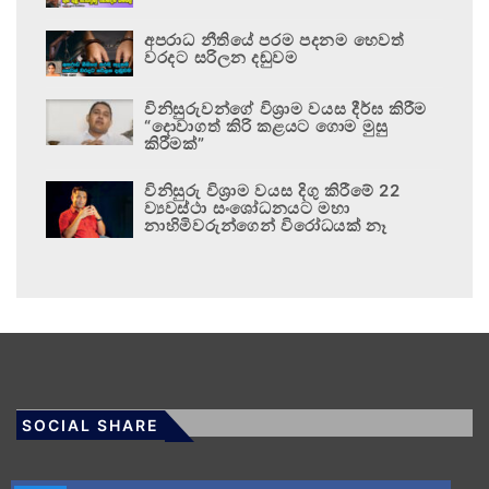
අපරාධ නීතියේ පරම පදනම හෙවත්
වරදට සරිලන දඬුවම
විනිසුරුවන්ගේ විශ්‍රාම වයස දීර්ඝ කිරීම
“දොවාගත් කිරි කළයට ගොම මුසු
කිරීමක්”
විනිසුරු විශ්‍රාම වයස දිගු කිරීමේ 22
ව්‍යවස්ථා සංශෝධනයට මහා
නාහිමිවරුන්ගෙන් විරෝධයක් නෑ
SOCIAL SHARE