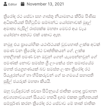
November 13, 2021
Editor
ත්‍රිරෝද රථ සේවා සහ ගාස්තු නියාමනය කිරීම පිණිස
අධිකාරියක් පිහිටුවීම සම්බන්ධ යෝජනාවක් මුදල්
අමාත්‍ය බැසිල් රාජපක්ෂ මහතා මෙවර අය වැය
යෝජනා අතරට එක් කොට ඇත.
නමුදු එය ප්‍රායෝගික යථාර්ථයක් වුවහොත් ලක්ෂ අටක්
පමණ වන ත්‍රිරෝද රථ වෘත්තිකයන් ගේ, ලක්ෂ
හතලිහක් පමණ වන ඔවුන් ගෙන් යැපෙන්නවුන් ගේ
පමණක් නොව සමස්ත ශ්‍රී ලාංකේය ජන සමාජයේම
මහත් ජයග්‍රහණයක් බව සමස්ත ලංකා ත්‍රිරෝද රථ
රියැදුරන්ගේ හා හිමිකරුවන් ගේ සංගමයේ සභාපති
සුදිල් ජයරුක් මහතා කියයි.
ඔහු වැඩිදුරටත් පවසා සිටිනුයේ ජාතික පොදු ප්‍රවාහන
අවශ්‍යතාවයෙන් සියයට හතයි දශම එකක ප්‍රතිශතයක්
සම්පූර්ණ කරන ත්‍රිරෝද රථ සේවාව මේ තාක් ජාතික