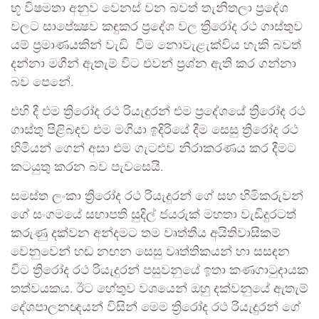
භූ විෂමතා අනුව වෙනස් වන බවත් තැනිතලා ප්‍රදේශ
වලට සාපේක්‍ෂව කඳුකර ප්‍රදේශ වල ත්‍රිරෝද රථ ගාස්තුව
යම් ප්‍රමාණයකින් වැඩි වීම නොවැළැක්විය හැකි බවත්
දන්නා මගීන් ඇතැම් විට එවන් ප්‍රශ්න ඇති කර ගන්නා
බව පෙනේ.
එහි දී එම ත්‍රිරෝද රථ රියැදුරන් එම ප්‍රදේශයේ ත්‍රිරෝද රථ
ගාස්තු පිළිබඳව එම මගියා ඉදිරියේ දීම සෙසු ත්‍රිරෝද රථ
හිමියන් ගෙන් අසා එම ගැටළුව නිරාකරණය කර දීමට
කටයුතු කරන බව පැවසෙයි.
සමස්ත ලංකා ත්‍රිරෝද රථ රියැදුරන් ගේ සහ හිමිකරුවන්
ගේ සංගමයේ සභාපති සුදිල් ජයරුක් මහතා වැඩිදුරටත්
කරුණු දක්වන අන්දමට තම වෘත්තීය අයිතිවාසිකම්
වෙනුවෙන් හඬ නඟන සෙසු වෘත්තිකයන් හා සසඳන
විට ත්‍රිරෝද රථ රියැදුරන් පසුවනුයේ ඉතා කණගාටුදායක
තත්වයකය. ඊට හේතුව වශයෙන් ඔහු දක්වනුයේ ඇතැම්
දේශපාලනඥයන් විසින් මෙම ත්‍රිරෝද රථ රියැදුරන් ගේ