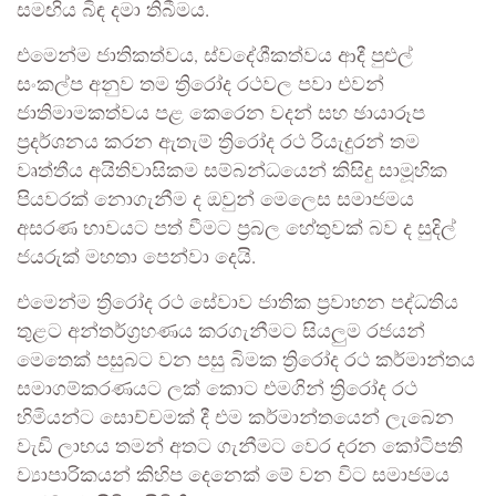
සමඟිය බිඳ දමා තිබීමය.
එමෙන්ම ජාතිකත්වය, ස්වදේශීකත්වය ආදී පුළුල්
සංකල්ප අනුව තම ත්‍රිරෝද රථවල පවා එවන්
ජාතිමාමකත්වය පළ කෙරෙන වදන් සහ ඡායාරූප
ප්‍රදර්ශනය කරන ඇතැම් ත්‍රිරෝද රථ රියැදුරන් තම
වෘත්තීය අයිතිවාසිකම සම්බන්ධයෙන් කිසිදු සාමූහික
පියවරක් නොගැනීම ද ඔවුන් මෙලෙස සමාජමය
අසරණ භාවයට පත් වීමට ප්‍රබල හේතුවක් බව ද සුදිල්
ජයරුක් මහතා පෙන්වා දෙයි.
එමෙන්ම ත්‍රිරෝද රථ සේවාව ජාතික ප්‍රවාහන පද්ධතිය
තුළට අන්තර්ග්‍රහණය කරගැනීමට සියලුම රජයන්
මෙතෙක් පසුබට වන පසු බිමක ත්‍රිරෝද රථ කර්මාන්තය
සමාගම්කරණයට ලක් කොට එමගින් ත්‍රිරෝද රථ
හිමියන්ට සොච්චමක් දී එම කර්මාන්තයෙන් ලැබෙන
වැඩි ලාභය තමන් අතට ගැනීමට වෙර දරන කෝටිපති
ව්‍යාපාරිකයන් කිහිප දෙනෙක් මේ වන විට සමාජමය