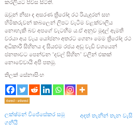
කරලියට පිවිස සිටිති.
ඔවුන් නිසා ද අසරණ ත්‍රිරෝද රථ රියැදුරන් සහ
හිමිකරුවන් කබලෙන් ලිපට වැටීම වළක්වාලිය
නොහැකි බව අපගේ වැටහීම ය.ඒ අනුව මුදල් ඇමති
වරයා අය වැය යෝජනා අතරට ගෙනා මෙම ත්‍රිරෝද රථ
අධිකාරී සිහිනය ද සියළුම රජය අඩු වැඩි වශයෙන්
ජනතාවට පෙන්වන “දවල් සිහින” වලින් එකක්
නොවේවායි අපි පතමු.
තිලක් සේනාසිංහ
එතෙර - මෙතෙර
ලක්ෂ්මන් විජේසේකර සමු
අදත් තැනින් තැන වැසි
ගනියි