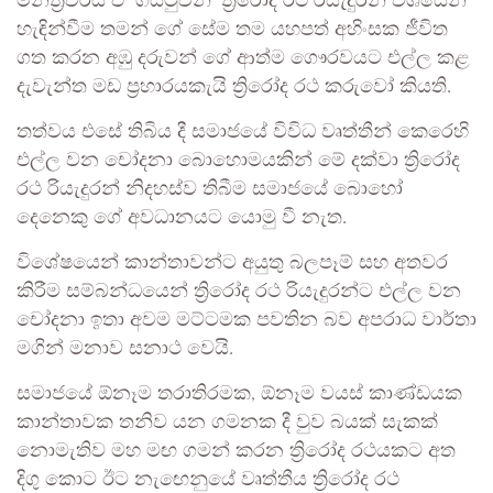
මන්ත්‍රීවරිය ඒ ‘ගයිටුවන්’ ත්‍රිරෝද රථ රියැදුරන් වශයෙන්
හැඳින්වීම තමන් ගේ සේම තම යහපත් අහිංසක ජීවිත
ගත කරන අඹු දරුවන් ගේ ආත්ම ගෞරවයට එල්ල කළ
දැවැන්ත මඩ ප්‍රහාරයකැයි ත්‍රිරෝද රථ කරුවෝ කියති.
තත්වය එසේ තිබිය දී සමාජයේ විවිධ වෘත්තීන් කෙරෙහි
එල්ල වන චෝදනා බොහොමයකින් මේ දක්වා ත්‍රිරෝද
රථ රියැදුරන් නිදහස්ව තිබීම සමාජයේ බොහෝ
දෙනෙකු ගේ අවධානයට යොමු වී නැත.
විශේෂයෙන් කාන්තාවන්ට අයුතු බලපෑම් සහ අතවර
කිරීම සම්බන්ධයෙන් ත්‍රිරෝද රථ රියැදුරන්ට එල්ල වන
චෝදනා ඉතා අවම මට්ටමක පවතින බව අපරාධ වාර්තා
මගින් මනාව සනාථ වෙයි.
සමාජයේ ඕනෑම තරාතිරමක, ඕනෑම වයස් කාණ්ඩයක
කාන්තාවක තනිව යන ගමනක දී වුව බයක් සැකක්
නොමැතිව මහ මඟ ගමන් කරන ත්‍රිරෝද රථයකට අත
දිගු කොට ඊට නැඟෙනුයේ වෘත්තීය ත්‍රිරෝද රථ