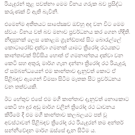
රියැදුරන් තුළ පවත්නා මෙම විනය ගරුක බව ප්‍රසිද්ධ
කරුණක් වී ඇති බැවිනි.
එමෙන්ම අතීතයට සාපේක්‍ෂව ඔව්හු අද වන විට මෙම
ස්වයං විනය වත් බව මනාව ප්‍රවර්ධනය කර ගෙන හිඳිති.
නිදසුනක් ලෙස කොළඹ ග්‍රෑන්ඩ්පාස් සිට බොරැල්ලේ
කොටාරෝඩ් දක්වා ගමනක් යාමට ත්‍රිරෝද රථයකට
කාන්තාවක් පිවිසිය හොත් ඒ ගමනාන්තය දක්වා වන
කෙටි සහ අතුරු මාර්ග ගැන දන්නා ත්‍රිරෝද රථ රියැදුරු
ඒ සම්බන්ධයෙන් එම කාන්තාව දැනුවත් කොට ඒ
පිළිබඳව ඇගෙන් විමසා සිටීම මෑතක සිට ප්‍රවර්ධනය
වන තත්වයකි.
ඊට හේතුව එසේ එම මගී කාන්තාව දැනුවත් නොකොට
කෙටි හා දුර අඩු මාර්ග වලින් ත්‍රිරෝද රථ ධාවනය
කිරීමේ දී එම මගී කාන්තාව කලබලයට පත් වූ
අවස්ථාවන් පිළිබඳව ත්‍රිරෝද රථ රියැදුරන් තම අන්තර්
සන්නිවේදන මාර්ග ඔස්සේ දැන සිටීම ය.