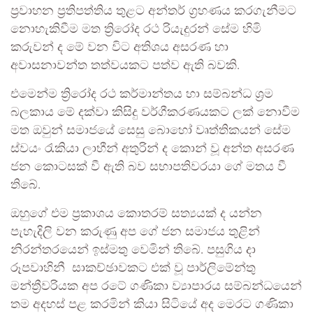
ප්‍රවාහන ප්‍රතිපත්තිය තුළට අන්තර් ග්‍රහණය කරගැනීමට
නොහැකිවීම මත ත්‍රිරෝද රථ රියැදුරන් සේම හිමි
කරුවන් ද මේ වන විට අතිශය අසරණ හා
අවාසනාවන්ත තත්වයකට පත්ව ඇති බවකි.
එමෙන්ම ත්‍රිරෝද රථ කර්මාන්තය හා සම්බන්ධ ශ්‍රම
බලකාය මේ දක්වා කිසිදු වර්ගීකරණයකට ලක් නොවීම
මත ඔවුන් සමාජයේ සෙසු බොහෝ වෘත්තිකයන් සේම
ස්වයං රැකියා ලාභීන් අතුරින් ද කොන් වූ අන්ත අසරණ
ජන කොටසක් වී ඇති බව සභාපතිවරයා ගේ මතය වී
තිබේ.
ඔහුගේ එම ප්‍රකාශය කොතරම් සත්‍යයක් ද යන්න
පැහැදිලි වන කරුණු අප ගේ ජන සමාජය තුළින්
නිරන්තරයෙන් ඉස්මතු වෙමින් තිබේ. පසුගිය දා
රූපවාහිනී සාකච්ඡාවකට එක් වූ පාර්ලිමේන්තු
මන්ත්‍රීවරියක අප රටේ ගණිකා ව්‍යාපාරය සම්බන්ධයෙන්
තම අදහස් පළ කරමින් කියා සිටියේ අද මෙරට ගණිකා