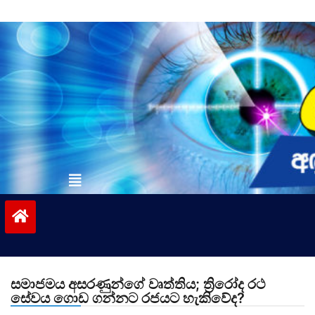
Skip
to
content
vinivida.lk
සමාජමය අසරණුන්ගේ වෘත්තිය; ත්‍රිරෝද රථ
සේවය ගොඩ ගන්නට රජයට හැකිවේද?