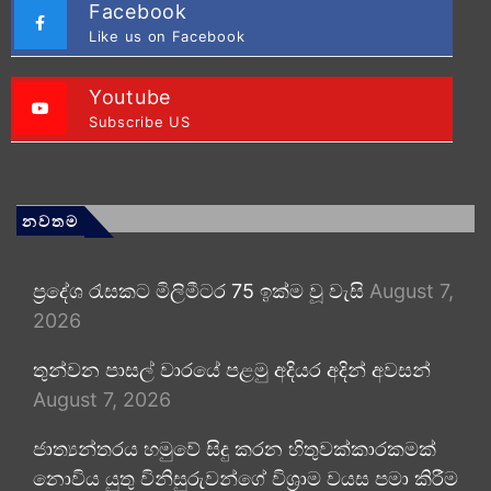
Facebook
Like us on Facebook
Youtube
Subscribe US
නවතම
ප්‍රදේශ රැසකට මිලිමීටර 75 ඉක්ම වූ වැසි
August 7,
2026
තුන්වන පාසල් වාරයේ පළමු අදියර අදින් අවසන්
August 7, 2026
ජාත්‍යන්තරය හමුවේ සිදු කරන හිතුවක්කාරකමක්
නොවිය යුතු විනිසුරුවන්ගේ විශ්‍රාම වයස පමා කිරීම