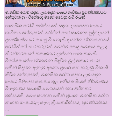
මානසික රෝග සඳහා ලබාදෙන ඖෂධ භාවිතය ප්‍රචණ්ඩත්වයට
හේතුවක් ද?- විශේෂඥ මනෝ වෛද්‍ය රූමි රූබන්
මානසික රෝගී තත්ත්වයන් සඳහා ලබාදෙන ඖෂධ
භාවිතය හේතුවෙන් රෝගීන් හෝ සාමාන්‍ය පුද්ගලයන්
ප්‍රචණ්ඩත්වයට යොමු විය හැකි ද යන්න වර්තමානයේ
රෝගීන්ගේ භාරකරුවන් මෙන්ම පොදු සමාජය තුළ ද
නිරන්තරයෙන් කතාබහට ලක්වන මාතෘකාවකි.
විශේෂයෙන්ම වර්තමාන සිදුවීම් මුල් කොට මාධ්‍ය
මඟින් සිදුවන ඇතැම් අසත්‍ය ප්‍රචාර සහ කරුණු විකෘති
කිරීම් හේතුවෙන්, මානසික රෝග සඳහා ලබාදෙන
ඖෂධ පිළිබඳව සමාජය තුළ අනියත බියක් නිර්මාණය
වී ඇත.එය සමාජයීය වශයෙන් ඉතා අහිතකර
තත්වයකි. මෙම සටහන මඟින් ප්‍රධාන මානසික රෝග
නාශක ඖෂධවල සැබෑ ක්‍රියාකාරීත්වය, ප්‍රචණ්ඩත්වය
…