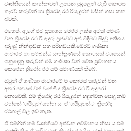
වෘත්තියෙන් කාන්තාවන් උපයන මුදලෙන් වැඩි කොටස
තැරව් කරුවන් හා ත්‍රිරෝද රථ රියැදුරන් විසින් ගසා කන
බවකි.
එහෙත්, ඇගේ එම ප්‍රකාශය මෙරට ලක්ෂ අටක් පමණ
වන ත්‍රිරෝද රථ රියැදුරු ප්‍රජාවට අත් විඳීමට සිදුවූ අතිශය
දරුණු නින්දාවක් සහ පරිභවයකි.මෙරට ගණිකා
ජාවාරම හා සම්බන්ධ යාන්ත්‍රණයේ කොටසක් වශයෙන්
ගනුදෙනු කරුවන් එම ගණිකා වන් වෙත ප්‍රවාහනය
කෙරෙන ත්‍රිරෝද රථ යම් ප්‍රමාණයක් තිබේ.
ඔවුන් ඒ ගණිකා ජාවාරමේ ම කොටස් කරුවන් වන
අතර කෙසේ වත් වෘත්තීය ත්‍රිරෝද රථ රියැදුරෝ
නොවෙති. එම ත්‍රිරෝද රථ රියැදුරන් හඳුන්වන පොදු නම
වන්නේ ‘ගයිටුවා’යන්න ය. ඒ ‘ගයිටුවන්ට’ ත්‍රිරෝද
රථගාල් වල ඉඩ නැත.
ඒ එමගින් තම වෘත්තියට අත්වන අවමානය නිසා ය.එම