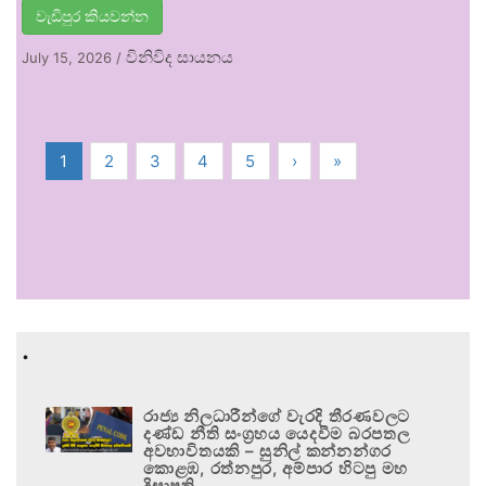
වැඩිපුර කියවන්න
විනිවිද සායනය
July 15, 2026
/
1
2
3
4
5
›
»
.
රාජ්‍ය නිලධාරීන්ගේ වැරදි තීරණවලට
දණ්ඩ නීති සංග්‍රහය යෙදවීම බරපතල
අවභාවිතයකි – සුනිල් කන්නන්ගර
කොළඹ, රත්නපුර, අම්පාර හිටපු මහ
දිසාපති