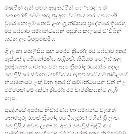
එබැවින් දැන් ඔව්හු අඩු තරමින් එම “වරද” වත්
නොකරති.මෙම කරුණු අනාවරණය කර ගත හැකි
වූයේ කොළඹ තොට ළඟ ග්‍රෑන්ඩ්පාස් ප්‍රදේශයේ ත්‍රිරෝද
රථ සේවාව සම්බන්ධ්යෙන් පසුගිය කාලයේ ම`විසින්
කරන ලද විමසුමකදී ය.
ශ්‍රී ලංකා පොලීසිය සහ මෙරට ත්‍රිරෝද රථ සේවාව අතර
ඇත්තේ ද අවියෝජනීය බැඳීමකි. කිසියම් පොලිස් බල
ප්‍රදේශයක ධාවනය වන සෑම ත්‍රිරෝද රථයක්ම අදාල
පොලීසියේ ස්ථානාධිපතිවරයා ඇතුළු කාර්ය මණ්ඩලයේ
නියාමනයට ලක් වන අතර ඒ සම්බන්ධයෙන් වත් නිල
මට්ටමක් මේ දක්වා ත්‍රිරෝද රථ වෘත්තිකයන්ට ලැබී
නැත.
ප්‍රදේශයේ අපරාධ නිවාරණය හා සම්බන්ධ වැදගත්
තොරතුරු රැසක් ත්‍රිරෝද රථ රියැදුරන් මගින් ශ්‍රී ලංකා
පොලීසිය වෙත ලැබෙන අතර පොලිස් බුද්ධි අංශ
සාමාජිකයන් හා ත්‍රිරෝද රථ රියැදුරන් අතර නිරතුරුවම