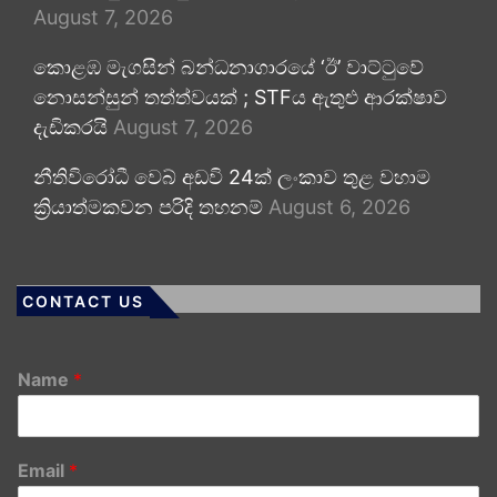
August 7, 2026
කොළඹ මැගසින් බන්ධනාගාරයේ ‘ඊ’ වාට්ටුවේ
නොසන්සුන් තත්ත්වයක් ; STFය ඇතුළු ආරක්ෂාව
දැඩිකරයි
August 7, 2026
නීතිවිරෝධී වෙබ් අඩවි 24ක් ලංකාව තුළ වහාම
ක්‍රියාත්මකවන පරිදි තහනම්
August 6, 2026
CONTACT US
Name
*
Email
*