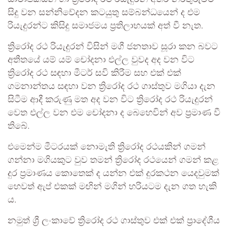
සිදු වන සන්නිවේදන කටයුතු සම්බන්ධයෙන් ද එම
රියැදුරන්ට කිසිදු සමාජමය ප්‍රතිලාභයක් අත් වී නැත.
ත්‍රිරෝද රථ රියැදුරන් විසින් මගී ජනතාව සූරා කන බවට
අතීතයේ යම් යම් චෝදනා එල්ල වුවද අද වන විට
ත්‍රිරෝද රථ සඳහා මීටර් සවි කිරීම සහ එක් එක්
ගමනාන්තය සඳහා වන ත්‍රිරෝද රථ ගාස්තුව මගියා දැන
සිටීම ආදී කරුණු මත අද වන විට ත්‍රිරෝද රථ රියැදුරන්
වෙත එල්ල වන එම චෝදනා ද බෙහෙවින් අව ප්‍රමාණ වී
තිබේ.
එමෙන්ම මීටරයක් නොමැති ත්‍රිරෝද රථයකින් ගමන්
ගන්නා මගියකුට වුව තමන් ත්‍රිරෝද රථයෙන් ගමන් කළ
දුර ප්‍රමාණය කොතෙක් ද යන්න එක් දුරකථන යෙදවුමක්
හෙවත් ඇප් එකක් මඟින් මගින් හරියටම දැන ගත හැකි
ය.
නමුත් ශ්‍රී ලංකාවේ ත්‍රිරෝද රථ ගාස්තුව එක් එක් ප්‍රාදේශීය