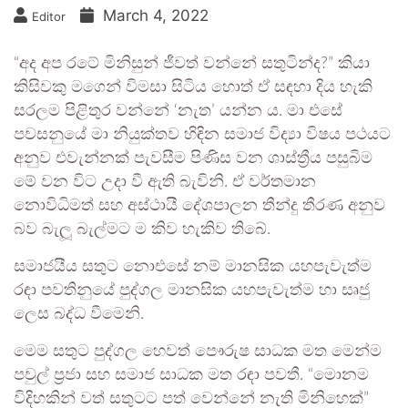
March 4, 2022
Editor
“අද අප රටේ මිනිසුන් ජීවත් වන්නේ සතුටින්ද?” කියා
කිසිවකු මගෙන් විමසා සිටිය හොත් ඒ සඳහා දිය හැකි
සරලම පිළිතුර වන්නේ ‘නැත’ යන්න ය. මා එසේ
පවසනුයේ මා නියුක්තව හිඳින සමාජ විද්‍යා විෂය පථයට
අනුව එවැන්නක් පැවසීම පිණිස වන ශාස්ත්‍රීය පසුබිම
මේ වන විට උදා වී ඇති බැවිනි. ඒ වර්තමාන
නොවිධිමත් සහ අස්ථායී දේශපාලන තීන්දු තීරණ අනුව
බව බැලූ බැල්මට ම කිව හැකිව තිබේ.
සමාජයීය සතුට නොඑසේ නම් මානසික යහපැවැත්ම
රඳා පවතිනුයේ පුද්ගල මානසික යහපැවැත්ම හා සෘජු
ලෙස බද්ධ වීමෙනි.
මෙම සතුට පුද්ගල හෙවත් පෞරුෂ සාධක මත මෙන්ම
පවුල් ප්‍රජා සහ සමාජ සාධක මත රඳා පවතී. “මොනම
විදිහකින් වත් සතුටට පත් වෙන්නේ නැති මිනිහෙක්”