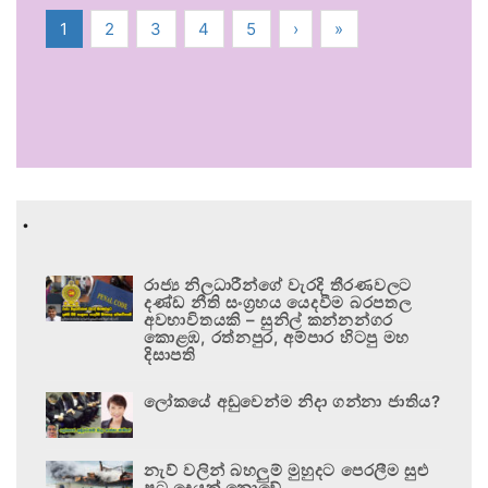
1
2
3
4
5
›
»
.
රාජ්‍ය නිලධාරීන්ගේ වැරදි තීරණවලට
දණ්ඩ නීති සංග්‍රහය යෙදවීම බරපතල
අවභාවිතයකි – සුනිල් කන්නන්ගර
කොළඹ, රත්නපුර, අම්පාර හිටපු මහ
දිසාපති
ලෝකයේ අඩුවෙන්ම නිදා ගන්නා ජාතිය?
නැව් වලින් බහලුම් මුහුදට පෙරලීම සුළු
පටු දෙයක් නොවේ