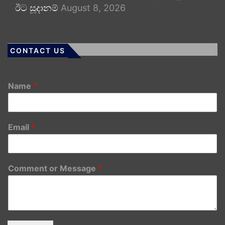
ඊට සූදානම්
August 8, 2026
CONTACT US
Name
*
Email
*
Comment or Message
*