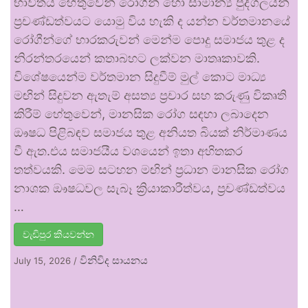
භාවිතය හේතුවෙන් රෝගීන් හෝ සාමාන්‍ය පුද්ගලයන්
ප්‍රචණ්ඩත්වයට යොමු විය හැකි ද යන්න වර්තමානයේ
රෝගීන්ගේ භාරකරුවන් මෙන්ම පොදු සමාජය තුළ ද
නිරන්තරයෙන් කතාබහට ලක්වන මාතෘකාවකි.
විශේෂයෙන්ම වර්තමාන සිදුවීම් මුල් කොට මාධ්‍ය
මඟින් සිදුවන ඇතැම් අසත්‍ය ප්‍රචාර සහ කරුණු විකෘති
කිරීම් හේතුවෙන්, මානසික රෝග සඳහා ලබාදෙන
ඖෂධ පිළිබඳව සමාජය තුළ අනියත බියක් නිර්මාණය
වී ඇත.එය සමාජයීය වශයෙන් ඉතා අහිතකර
තත්වයකි. මෙම සටහන මඟින් ප්‍රධාන මානසික රෝග
නාශක ඖෂධවල සැබෑ ක්‍රියාකාරීත්වය, ප්‍රචණ්ඩත්වය
…
වැඩිපුර කියවන්න
විනිවිද සායනය
July 15, 2026
/