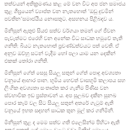
තත්වයන් අතික්‍රමණය කළ මේ වන විට අප ජන සමාජය
තුළ ශීඝ්‍රයෙන් ව්‍යාප්ත වන නැතහොත් “ඔඩු දුවමින්
පවතින”සමාජයීය නොසතුට, අසහනය පිළිබඳව ය.
මිනිසුන් ඇතුළු සියළු සත්ව වර්ගයා තමන් ගේ ජීවන
පැවැත්මට එරෙහි වන අනේක විධ සාධක හමුවේ තැති
ගනිති; බියට නැතහොත් ප්‍රචණ්ඩත්වයට පත් වෙති. ඒ
අනුව ඔව්හු සටන් වැදීම හෝ පලා යාම යන දෙකින්
එකක් තෝරා ගනිති.
මිනිසුන් ගේත් සෙසු සියලු සතුන් ගේත් පොදු අවශ්‍යතා
වනුයේ ආහාර පාන, භූමිය හෙවත් වාසභූමි කලාපය සහ
ලිංගික අවශ්‍යතා සංතෘප්ත කර ගැනීම පිණිස වන
ස්වභාවික ඉඩ ප්‍රස්තාවන් ය. අප සුලබව දකින සුනඛ
පොර කෑම් වල සිට සියලු සතුන් අතරේ ගැටුම් ඇති
වනුයේ ඉහත සඳහන් සාධක තුන මුල් කර ගනිමිනි.
මිනිසුන් තුළ ද මෙම සත්ව ගති එලෙසින්ම පිහිටා ඇති