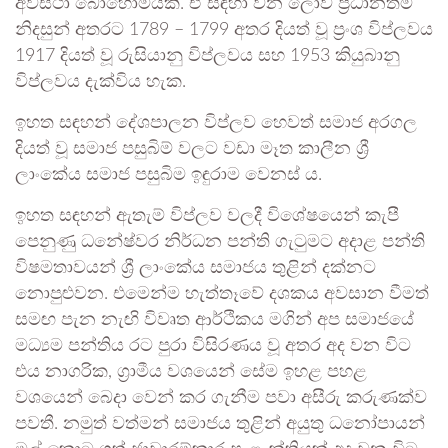
අවස්ථා බොහොමයකි. ඒ සඳහා වන ලොව ප්‍රධානතම
නිදසුන් අතරට 1789 – 1799 අතර දියත් වූ ප්‍රංශ විප්ලවය
1917 දියත් වූ රුසියානු විප්ලවය සහ 1953 කියුබානු
විප්ලවය දැක්විය හැක.
ඉහත සඳහන් දේශපාලන විප්ලව හෙවත් සමාජ අරගල
දියත් වූ සමාජ පසුබිම් වලට වඩා මෑත කාලීන ශ්‍රී
ලාංකේය සමාජ පසුබිම ඉඳුරාම වෙනස් ය.
ඉහත සඳහන් ඇතැම් විප්ලව වලදී විශේෂයෙන් කැපී
පෙනුණු ධනේෂ්වර නිර්ධන පන්ති ගැටුමට අදාළ පන්ති
විෂමතාවයන් ශ්‍රී ලාංකේය සමාජය තුළින් දක්නට
නොපුළුවන. එමෙන්ම හැත්තෑවේ දශකය අවසාන වීමත්
සමඟ පැන නැඟි විවෘත ආර්ථිකය මගින් අප සමාජයේ
මධ්‍යම පන්තිය රට පුරා විසිරණය වූ අතර අද වන විට
එය නාගරික, ග්‍රාමීය වශයෙන් සේම ඉහළ පහළ
වශයෙන් බෙදා වෙන් කර ගැනීම පවා අසීරු කරුණක්ව
පවතී. නමුත් වත්මන් සමාජය තුළින් අයුතු ධනෝපායන්