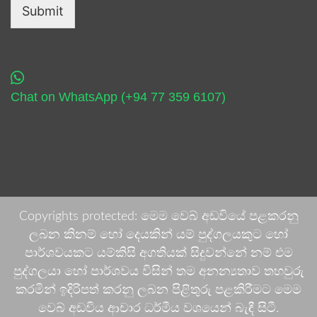
Submit
Chat on WhatsApp (+94 77 359 6107)
Copyrights protected: මෙම වෙබ් අඩවියේ පළකරනු
ලබන කිනම් හෝ දෙයකින් යම් පුද්ගලයකුට හෝ
පාර්ශවයකට යම්කිසි අගතියක් සිදුවන්නේ නම් එම
පුද්ගලයා හෝ පාර්ශවය විසින් තම අනන්‍යතාව තහවුරු
කරමින් ඉදිරිපත් කරනු ලබන පිළිතුරු පළකිරීමට මෙම
වෙබ් අඩවිය ආචාර ධර්මීය වශයෙන් බැඳී සිටී.