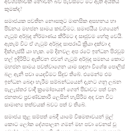
අවශ්‍යතාවක් නොවන බව පැවසීමට මට ඇති අයිතිය
කුමක්ද?
සමාජයක පවතින නොසතුට මානසික අසහනය හා
පීඩනය මහජන සාමය කඩවීමට, සමාජයීය වශයෙන්
ගැටුම් අර්බුද නිර්මාණය කිරීමට ද සෘජුවම හේතු වෙයි.
ඇතැම් විට ඒ ගැටුම් අර්බුද සාපරාධී ක්‍රියා දක්වා ද
දික්ගැස්සී යා හැක. මේ දිනවල අප රටේ ඉන්ධන පිරවුම්
හල් ඉදිරිපිට ඇතිවන එවන් ගැටුම් අර්බුද සමනය කොට
මහජන සාමය පවත්වාගෙන යාම සඳහා විශේෂ පොලිස්
බල ඇනි පවා යෙදවීමට සිදුව තිබේ. එමෙන්ම එම
ඉන්ධන බෙදා හැරීම සම්බන්ධයෙන් දැනට ගනු ලබන
පැලැස්තර වාදී ක්‍රමෝපායන් ගෙන් පීඩාවට පත් වන
ජනතාව ප්‍රචණ්ඩකාරී ලෙසින් හැසිරීම අද වන විට
සාමාන්‍ය තත්වයක් බවට පත් ව තිබේ.
සමාජය තුළ සම්පත් බෙදී යාමේ විෂමතාවයන් මුල්
කොට ලෝක දේශපාලන ගමන් මඟ පවා වෙනස් වූ