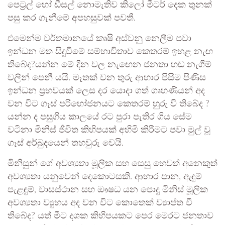
පෙට්‍රල් හෝ ඩීසල් නොමැතිව කිලෝ මීටර් දෙක තුනක්
පසු කර ගැනීමේ අපහසුවක් පවතී.
එමෙන්ම වර්තමානයේ කෘෂි අස්වනු නෙලීම පවා
ඉන්ධන මත සිදුවීමේ සම්භාවිතාව කෙතරම් ඉහළ නැඟ
තිබේද?යන්න මේ දින වල නැඟෙන ජනතා හඬ නැගීම්
වලින් පෙනී යයි. මෑතක් වන තුරු ආහාර පිසීම පිණිස
ඉන්ධන ප්‍රභවයක් ලෙස දර යොදා ගත් ගෘහණියන් අද
වන විට ගෑස් පරිභෝජනයට කෙතරම් හුරු වී තිබේද ?
යන්න ද පසුගිය කාලයේ රට පුරා පැතිර ගිය සේම
වටිනා මිනිස් ජීවිත කිහිපයක් අහිමි කිරීමට පවා මුල් වූ
ගෑස් අර්බුදයෙන් තහවුරු වෙයි.
මිනිසුන් ගේ අවශ්‍යතා මූලික සහ සෙසු හෙවත් අනෙකුත්
අවශ්‍යතා යනුවෙන් දෙකොටසකි. ආහාර පාන, ඇඳුම්
පැළඳුම්, වාසස්ථාන සහ ඖෂධ යන පොදු මිනිස් මූලික
අවශ්‍යතා ව්‍යුහය අද වන විට කොතෙක් ව්‍යාප්ත වී
තිබේද? යත් මීට දශක කිහිපයකට පෙර මෙරට ජනතාව