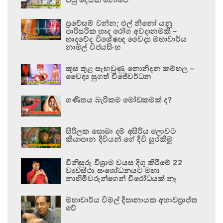
ප්‍රවේසම් වන්න; එල් නිනෝ යනු
පාරිසරික හෘද රෝග අවදානමකි –
හෘදවේද විශේෂඥ වෛද්‍ය මහාචාර්ය
නාමල් විජයසිංහ
කුස තුළ සැඟවුණු නොනිදන කම්හල –
වෛද්‍ය සුගත් විජේවර්ධන
ගණිතය බැරිකම මෝඩකමක් ද?
සිරිලක සොබා දම් අසිරිය ලොවට
කියාපාන දිවියන් ගේ දිවි සුරකිමු
විනිසුරු විශ්‍රාම වයස දිගු කිරීමේ 22
ව්‍යවස්ථා සංශෝධනයට මහා
නාහිමිවරුන්ගෙන් විරෝධයක් නෑ
මහාචාර්ය විමල් දිසානායක අභාවප්‍රාප්ත
වේ