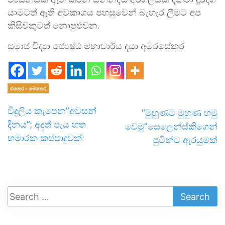
ව්‍යසනයක් ඇති කරන සන්නද්ධ අරගලයක් දක්වා දුරදිග
යාමටත් ඇති අවකාශය පහසුවෙන් බැහැර ලීමට අප
කිසිවකුටත් නොපුළුවන.
සමාජ විද්‍යා ජ්‍යෙෂ්ඨ මහාචාර්ය දයා අමරසේකර
එතෙර - මෙතෙර
විදුලිය කැපෙන”අවසන්
“මුහුණට මුහුණ හමු
දිනය”; අදත් පැය හත
වෙමු”සෙලෙන්ස්කිගෙන්
හමාරක කප්පාදුවක්
පුටින්ට ඇරයුමක්