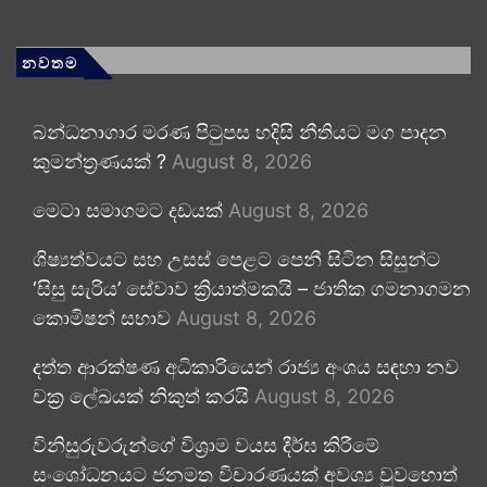
නවතම
බන්ධනාගාර මරණ පිටුපස හදිසි නීතියට මග පාදන
කුමන්ත්‍රණයක් ?
August 8, 2026
මෙටා සමාගමට දඩයක්
August 8, 2026
ශිෂ්‍යත්වයට සහ උසස් පෙළට පෙනී සිටින සිසුන්ට
‘සිසු සැරිය’ සේවාව ක්‍රියාත්මකයි – ජාතික ගමනාගමන
කොමිෂන් සභාව
August 8, 2026
දත්ත ආරක්ෂණ අධිකාරියෙන් රාජ්‍ය අංශය සඳහා නව
චක්‍ර ලේඛයක් නිකුත් කරයි
August 8, 2026
විනිසුරුවරුන්ගේ විශ්‍රාම වයස දීර්ඝ කිරීමේ
සංශෝධනයට ජනමත විචාරණයක් අවශ්‍ය වුවහොත්