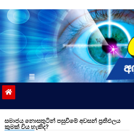
Skip
to
content
vinivida.lk
සමාජය නොසතුටින් පසුවීමේ අවසන් ප්‍රතිඵලය
කුමක් විය හැකිද?