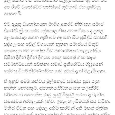
මුල් කොට ගත් ජාවාරම්කාර පැළැන්තියක් අද වන විට
අප රටේ ධනේෂ්වර පන්තියේ භූමිකාව රඟ දක්වනු
පෙනෙයි.
එම අයුතු ධනෝපායන මාර්ග අතරට නීති සහ සමාජ
විරෝධී ක්‍රියා සේම දේශපාලනික අවභාවිතය ද ප්‍රබල
ලෙස යොදා ගෙන ඇති බව අද වන විට ප්‍රසිද්ධ රහසකි.
පුද්ගල සහ පවුල් වශයෙන් නූතන සමාජයේ මතුව
පෙනෙන එම අනේක විධ ජාවාරම්කාර පැළැන්තිය
විසින් දිගින් දිගින් දිගටම පොදු සම්පත් ගසා කෑම
සම්බන්ධයෙන් පවත්නා සමාජ ප්‍රතිරෝධය ශීඝ්‍රයෙන්
ඉස්මතු වීමේ තීරණාත්මක කඩ ඉමක් දැන් එළැඹී ඇත.
ඒ අනුව මෙම තත්වය මුල්කොට සමාජය පුරා පැන
නඟින නොසතුට, අසහනය,පීඩනය සහ කලකිරීම
වර්තමාන නෛතික රාමු සුණු විසුණු කරන දැවැන්ත
සමාජමය අරගලයක් දක්වා ඉහළ නැංවීමටත් එය වටිනා
මිනිස් ජීවිත සහ දේපල අහිමි කරමින් අති මහත් ජාතික