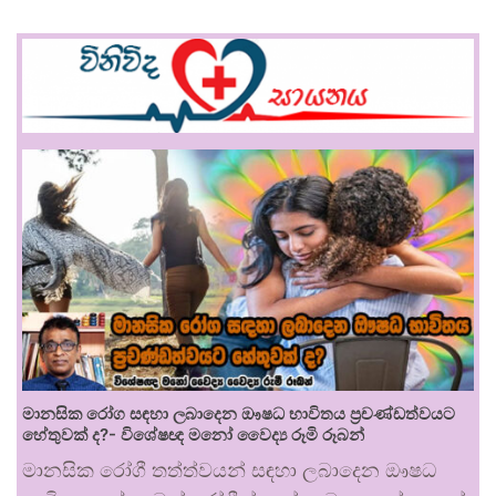
මානසික රෝග සඳහා ලබාදෙන ඖෂධ භාවිතය ප්‍රචණ්ඩත්වයට
හේතුවක් ද?- විශේෂඥ මනෝ වෛද්‍ය රූමි රූබන්
මානසික රෝගී තත්ත්වයන් සඳහා ලබාදෙන ඖෂධ