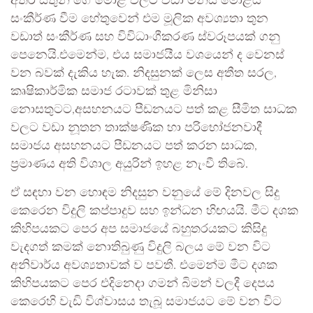
අතර සතුන් ගේ මොළ වලට වඩා මිනිස් මොළය
සංකීර්ණ වීම හේතුවෙන් එම මූලික අවශ්‍යතා තුන
වඩාත් සංකීර්ණ සහ විවිධාංගීකරණ ස්වරූපයක් ගනු
පෙනෙයි.එමෙන්ම, එය සමාජයීය වශයෙන් ද වෙනස්
වන බවක් දැකිය හැක. නිදසුනක් ලෙස අතීත සරල,
කෘෂිකාර්මික සමාජ රටාවක් තුළ මිනිසා
නොසතුටට,අසහනයට පීඩනයට පත් කළ සීමිත සාධක
වලට වඩා නූතන තාක්ෂණික හා පරිභෝජනවාදී
සමාජය අසහනයට පීඩනයට පත් කරන සාධක,
ප්‍රමාණය අති විශාල අයුරින් ඉහළ නැංවී තිබේ.
ඒ සඳහා වන හොඳම නිදසුන වනුයේ මේ දිනවල සිදු
කෙරෙන විදුලි කප්පාදුව සහ ඉන්ධන හිඟයයි. මීට දශක
කිහිපයකට පෙර අප සමාජයේ බහුතරයකට කිසිදු
වැදගත් කමක් නොතිබුණු විදුලි බලය මේ වන විට
අනිවාර්ය අවශ්‍යතාවක් ව පවතී. එමෙන්ම මීට දශක
කිහිපයකට පෙර එදිනෙදා ගමන් බිමන් වලදී දෙපය
කෙරෙහි වැඩි විශ්වාසය තැබූ සමාජයට මේ වන විට