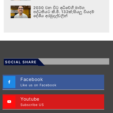
2030 වන විට අධිවේගී මාර්ග
පද්ධතියට කි.මී. 132ක්;සියලු වියදම්
දේශීය අරමුදල්වලින්
SOCIAL SHARE
Facebook
Like us on Facebook
Youtube
Subscribe US