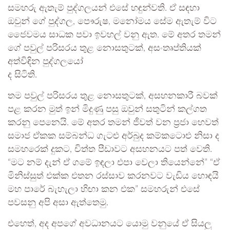
සමහරු ඇතැම් පුද්ගලයන් එසේ හඳුන්වති. ඒ සඳහා
ඔවුන් ගේ පුද්ගල, පෞරුෂ, මනෝමය සේම ඇතැම් විට
ජෛවමය සාධක පවා ඉවහල් වනු ඇත. මේ අතර තමන්
ගේ පවුල් පරිසරය තුළ නොසතුටක්, අසංතෘප්තියක්
අත්විඳින පුද්ගලයෝ
ද සිටිති.
තම පවුල් පරිසරය තුළ නොසතුටක්, අසහනකාරී බවක්
පළ කරන මුත් ඉන් මිදුණු පසු ඔවුන් සතුටින් කල්ගත
කරනු පෙනෙයි. මේ අතර තමන් ජීවත් වන ප්‍රජා හෙවත්
සමාජ ඒකක සම්බන්ධ ගැටළු අර්බුද කම්කටොළු නිසා ද
සමහරෙක් දුකට, චිත්ත පීඩාවට අසහනයට පත් වෙති.
“මට නම් දැන් ඒ ගමේ ඉඳලා එපා වෙලා තියෙන්නේ” “ඒ
මිනිස්සුත් එක්ක එතන රස්සාව කරනවට වැඩිය හොඳයි
මහ පාරේ බැහැලා හිඟා කන එක” සමහරුන් එසේ
පවසනු අපි අසා ඇත්තෙමු.
එහෙත්, අද අපගේ අවධානයට යොමු වනුයේ ඒ සියලු