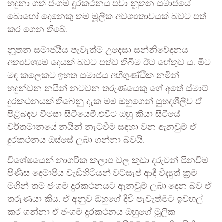
හඳුනා ගත් ජංගම දුරකථනය පවා නූතන සමාජයේ
බොහෝ දෙනෙකු තම මූලික අවශ්‍යතාවයක් බවට පත්
කර ගෙන තිබේ.
නූතන සමාජයීය පැවැත්ම උදෙසා සන්නිවේදනය
අත්‍යවශ්‍යම දෙයක් බවට පත්ව තිබීම ඊට හේතුව ය. මීට
මඳ කලෙකට ඉහත සමාජය අහිගුණ්ඨික නමින්
හඳුන්වන නයින් නටවන තරුණයෙකු ගේ අතේ ස්මාට්
දුරකථනයක් තිබෙනු දැක මම ඔහුගෙන් සුහදශීලීව ඒ
පිළිබඳව විමසා සිටියෙමි.එවිට ඔහු කියා සිටියේ
වර්තමානයේ නයින් නැටවීම සඳහා වන ඇනවුම් ඒ
දුරකථනය ඔස්සේ ලබා ගන්නා බවයි.
විශේෂයෙන් නාගරික කලාප වල කුඩා දරුවන් පිනවීම
පිණිස දෙමාපිය වැඩිහිටියන් වට්සැප් ආදී විද්‍යුත් ක්‍රම
මගින් තම ජංගම දුරකථනයට ඇනවුම් ලබා දෙන බව ඒ
තරුණයා කීය. ඒ අනුව ඔහුගේ දිවි පැවැත්මට ඉවහල්
කර ගන්නා ඒ ජංගම දුරකථනය ඔහුගේ මූලික