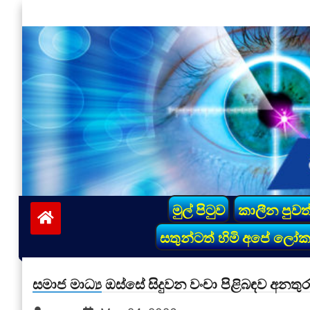
Skip
to
content
vinivida.lk
මුල් පිටුව
කාලීන පුවත
සතුන්ටත් හිමි අපේ ලෝ
සමාජ මාධ්‍ය ඔස්සේ සිදුවන වංචා පිළිබඳව අනතු