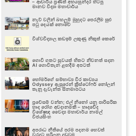
– ආචාර්ය ප්‍රණීත් අභයසුන්දර හිටපු
මානව විද්‍යා මහාචාර්ය
නැව් වලින් බහලුම් මුහුදට පෙරලීම සුළු
පටු දෙයක් නොවේ
විශ්වවිද්‍යාල කඩඉම් ලකුණු නිකුත් කෙරේ
ගොවි ගතට සුවයත් හිතට නිවනත් සදන
AI ගොවිතැන ළඟදීම අපටත්
හෝමර්ගේ සම්භාව්‍ය වීර කාව්‍යය
Odyssey ඇසුරෙන් ක්‍රිස්ටෝෆර් නෝලන්
තැනූ දැවැන්ත සිනමාපටය
ප්‍රවේසම් වන්න; එල් නිනෝ යනු පාරිසරික
හෘද රෝග අවදානමකි – හෘදවේද
විශේෂඥ වෛද්‍ය මහාචාර්ය නාමල්
විජයසිංහ
අපරාධ නීතියේ පරම පදනම හෙවත්
වරදට සරිලන දඬුවම