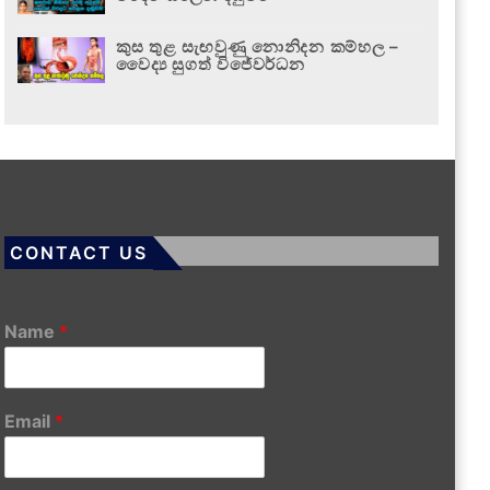
කුස තුළ සැඟවුණු නොනිදන කම්හල –
වෛද්‍ය සුගත් විජේවර්ධන
CONTACT US
Name
*
Email
*