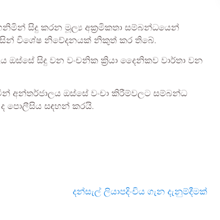
ින් සිදු කරන මූල්‍ය අක්‍රමිකතා සම්බන්ධයෙන්
ිසින් විශේෂ නිවේදනයක් නිකුත් කර තිබේ.
ස්සේ සිදු වන වංචනික ක්‍රියා දෛනිකව වාර්තා වන
ින් අන්තර්ජාලය ඔස්සේ වංචා කිරීම්වලට සම්බන්ධ
 ද පොලීසිය සඳහන් කරයි.
දන්සැල් ලියාපදිංචිය ගැන දැනුම්දීමක්