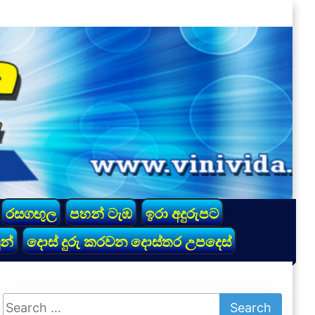
රසගඟුල
පහන් ටැඹ
ඉරා අදුරුපට
න්
දොස් දුරු කරවන දොස්තර උපදෙස්