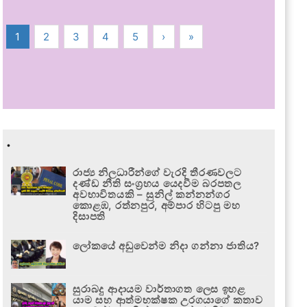
1
2
3
4
5
›
»
.
රාජ්‍ය නිලධාරීන්ගේ වැරදි තීරණවලට
දණ්ඩ නීති සංග්‍රහය යෙදවීම බරපතල
අවභාවිතයකි – සුනිල් කන්නන්ගර
කොළඹ, රත්නපුර, අම්පාර හිටපු මහ
දිසාපති
ලෝකයේ අඩුවෙන්ම නිදා ගන්නා ජාතිය?
සුරාබදු ආදායම වාර්තාගත ලෙස ඉහළ
යාම සහ ආත්මභක්ෂක උරගයාගේ කතාව