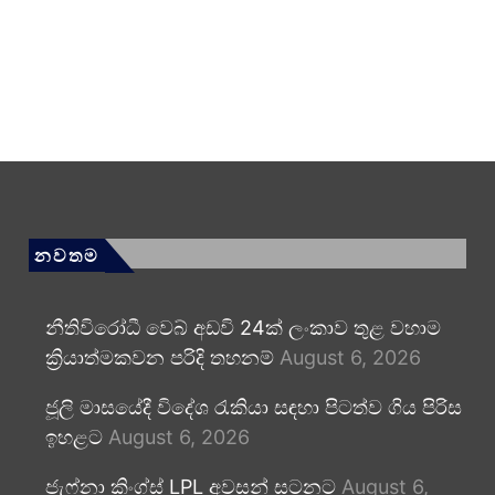
නවතම
නීතිවිරෝධී වෙබ් අඩවි 24ක් ලංකාව තුළ වහාම
ක්‍රියාත්මකවන පරිදි තහනම්
August 6, 2026
ජූලි මාසයේදී විදේශ රැකියා සඳහා පිටත්ව ගිය පිරිස
ඉහළට
August 6, 2026
ජැෆ්නා කිංග්ස් LPL අවසන් සටනට
August 6,