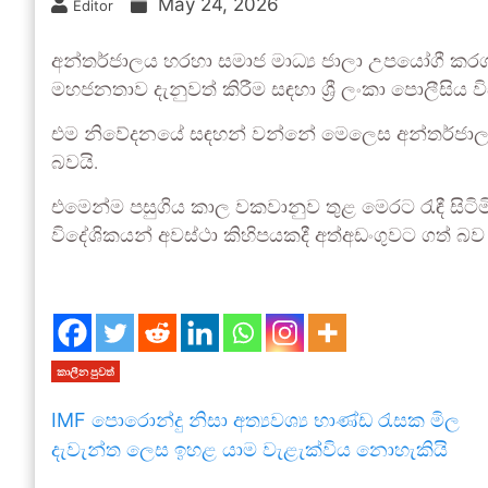
May 24, 2026
Editor
අන්තර්ජාලය හරහා සමාජ මාධ්‍ය ජාලා උපයෝගී කරගනිම
මහජනතාව දැනුවත් කිරීම සඳහා ශ්‍රී ලංකා පොලීසිය ව
එම නිවේදනයේ සඳහන් වන්නේ මෙලෙස අන්තර්ජාලය ඔ
බවයි.
එමෙන්ම පසුගිය කාල වකවානුව තුළ මෙරට රැඳී සිටිම
විදේශිකයන් අවස්ථා කිහිපයකදී අත්අඩංගුවට ගත් බව
කාලීන පුවත්
IMF පොරොන්දු නිසා අත්‍යවශ්‍ය භාණ්ඩ රැසක මිල
දැවැන්ත ලෙස ඉහළ යාම වැළැක්විය නොහැකියි