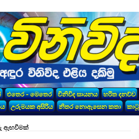
්
එතෙර - මෙතෙර
විනිවිද සායනය
හරිත දනව්ව
කය
උරුමයක අසිරිය
නිතර නොඇසෙන කතා
කාටූ
රු ඇඟවීමක්