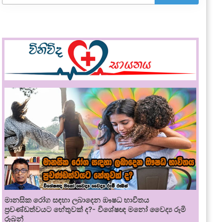
මානසික රෝග සඳහා ලබාදෙන ඖෂධ භාවිතය
ප්‍රචණ්ඩත්වයට හේතුවක් ද?- විශේෂඥ මනෝ වෛද්‍ය රූමි
රූබන්