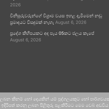
2026
විනිසුරුවරුන්ගේ විශ්‍රාම වයස ඉහළ දැමීමෙන් නඩු
ප්‍රමාදයට විසඳුමක් නැහැ
August 6, 2026
ප්‍රදේශ කිහිපයකට අද පැය 05කට ජලය කැපේ
August 6, 2026
 ලබන කිනම් හෝ දෙයකින් යම් පුද්ගලයකුට හෝ පාර්ශවයකට
දිරිපත් කරනු ලබන පිළිතුරු පළකිරීමට මෙම වෙබ් අඩවිය ආච