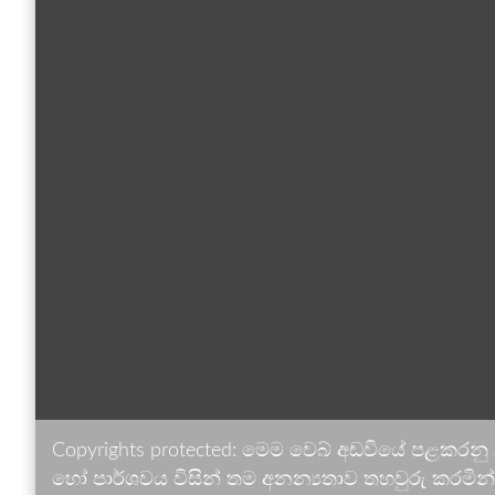
Copyrights protected: මෙම වෙබ් අඩවියේ පළකරනු
හෝ පාර්ශවය විසින් තම අනන්‍යතාව තහවුරු කරමින් ඉ