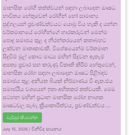
මානසික රෝගී තත්ත්වයන් සඳහා ලබාදෙන ඖෂධ
භාවිතය හේතුවෙන් රෝගීන් හෝ සාමාන්‍ය
පුද්ගලයන් ප්‍රචණ්ඩත්වයට යොමු විය හැකි ද යන්න
වර්තමානයේ රෝගීන්ගේ භාරකරුවන් මෙන්ම
පොදු සමාජය තුළ ද නිරන්තරයෙන් කතාබහට
ලක්වන මාතෘකාවකි. විශේෂයෙන්ම වර්තමාන
සිදුවීම් මුල් කොට මාධ්‍ය මඟින් සිදුවන ඇතැම්
අසත්‍ය ප්‍රචාර සහ කරුණු විකෘති කිරීම් හේතුවෙන්,
මානසික රෝග සඳහා ලබාදෙන ඖෂධ පිළිබඳව
සමාජය තුළ අනියත බියක් නිර්මාණය වී ඇත.එය
සමාජයීය වශයෙන් ඉතා අහිතකර තත්වයකි. මෙම
සටහන මඟින් ප්‍රධාන මානසික රෝග නාශක
ඖෂධවල සැබෑ ක්‍රියාකාරීත්වය, ප්‍රචණ්ඩත්වය …
වැඩිපුර කියවන්න
විනිවිද සායනය
July 15, 2026
/