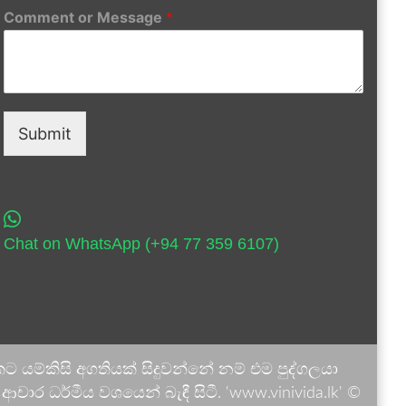
Comment or Message
*
Submit
Chat on WhatsApp (+94 77 359 6107)
 යම්කිසි අගතියක් සිදුවන්නේ නම් එම පුද්ගලයා
ාර ධර්මීය වශයෙන් බැඳී සිටී. 'www.vinivida.lk' ©