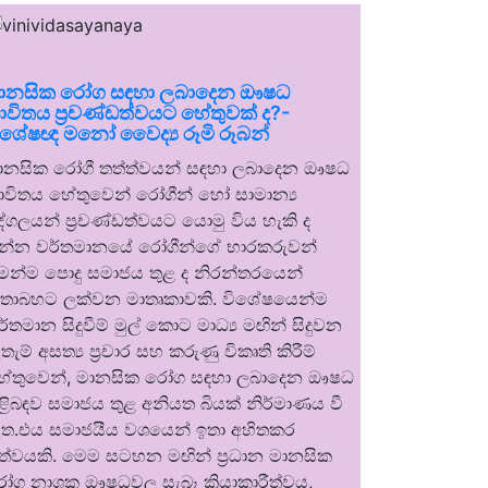
ානසික රෝග සඳහා ලබාදෙන ඖෂධ
ාවිතය ප්‍රචණ්ඩත්වයට හේතුවක් ද?-
ිශේෂඥ මනෝ වෛද්‍ය රූමි රූබන්
ානසික රෝගී තත්ත්වයන් සඳහා ලබාදෙන ඖෂධ
ාවිතය හේතුවෙන් රෝගීන් හෝ සාමාන්‍ය
ුද්ගලයන් ප්‍රචණ්ඩත්වයට යොමු විය හැකි ද
න්න වර්තමානයේ රෝගීන්ගේ භාරකරුවන්
ෙන්ම පොදු සමාජය තුළ ද නිරන්තරයෙන්
තාබහට ලක්වන මාතෘකාවකි. විශේෂයෙන්ම
ර්තමාන සිදුවීම් මුල් කොට මාධ්‍ය මඟින් සිදුවන
තැම් අසත්‍ය ප්‍රචාර සහ කරුණු විකෘති කිරීම්
ේතුවෙන්, මානසික රෝග සඳහා ලබාදෙන ඖෂධ
ිළිබඳව සමාජය තුළ අනියත බියක් නිර්මාණය වී
ත.එය සමාජයීය වශයෙන් ඉතා අහිතකර
ත්වයකි. මෙම සටහන මඟින් ප්‍රධාන මානසික
ෝග නාශක ඖෂධවල සැබෑ ක්‍රියාකාරීත්වය,