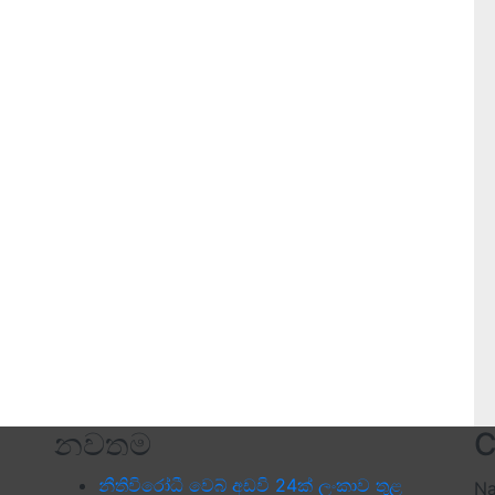
නවතම
C
නීතිවිරෝධී වෙබ් අඩවි 24ක් ලංකාව තුළ
N