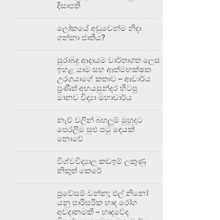
දිසාපති
ලෝකයේ අඩුවෙන්ම නිදා
ගන්නා ජාතිය?
සුරාබදු ආදායම වාර්තාගත ලෙස
ඉහළ යාම සහ ආත්මභක්ෂක
උරගයාගේ කතාව – ආචාර්ය
ප්‍රණීත් අභයසුන්දර හිටපු
මානව විද්‍යා මහාචාර්ය
නැව් වලින් බහලුම් මුහුදට
පෙරලීම සුළු පටු දෙයක්
නොවේ
විශ්වවිද්‍යාල කඩඉම් ලකුණු
නිකුත් කෙරේ
ප්‍රවේසම් වන්න; එල් නිනෝ
යනු පාරිසරික හෘද රෝග
අවදානමකි – හෘදවේද