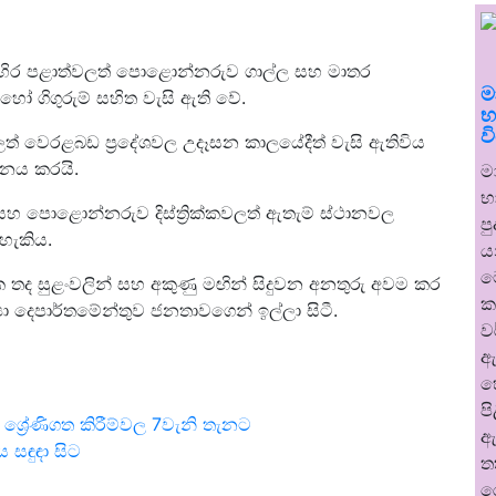
නහිර පළාත්වලත් පොළොන්නරුව ගාල්ල සහ මාතර
ම
ි හෝ ගිගුරුම් සහිත වැසි ඇති වේ.
භ
ව
ලත් වෙරළබඩ ප්‍රදේශවල උදෑසන කාලයේදීත් වැසි ඇතිවිය
දනය කරයි.
ම
භ
සහ පොළොන්නරුව දිස්ත්‍රික්කවලත් ඇතැම් ස්ථානවල
ප
 හැකිය.
ය
ම
ික තද සුළංවලින් සහ අකුණු මඟින් සිදුවන අනතුරු අවම කර
ක
යා දෙපාර්තමේන්තුව ජනතාවගෙන් ඉල්ලා සිටී.
ව
ඇ
හ
ප
ෝක ශ්‍රේණිගත කිරීම්වල 7වැනි තැනට
ඇ
 සඳුඳා සිට
ත
ර