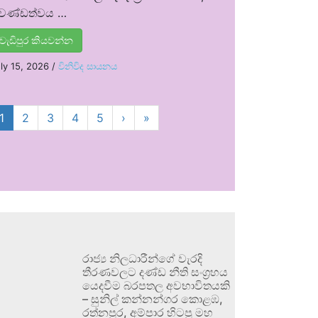
්‍රචණ්ඩත්වය …
වැඩිපුර කියවන්න
ly 15, 2026
/
විනිවිද සායනය
1
2
3
4
5
›
»
රාජ්‍ය නිලධාරීන්ගේ වැරදි
තීරණවලට දණ්ඩ නීති සංග්‍රහය
යෙදවීම බරපතල අවභාවිතයකි
– සුනිල් කන්නන්ගර කොළඹ,
රත්නපුර, අම්පාර හිටපු මහ