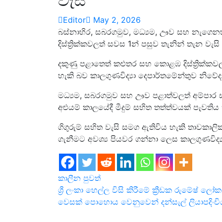
වැසි
Editor
May 2, 2026
බස්නාහිර, සබරගමුව, මධ්‍යම, ඌව සහ නැගෙ
දිස්ත්‍රික්කවලත් සවස 1න් පසුව තැනින් තැන වැස
දකුණු පළාතෙත් කළුතර සහ කොළඹ දිස්ත්‍රික්කව
හැකි බව කාලගුණවිද්‍යා දෙපාර්තමේන්තුව නිවේ
මධ්‍යම, සබරගමුව සහ ඌව පළාත්වලත් අම්පාර 
අළුයම් කාලයේදී මීදුම් සහිත තත්ත්වයක් පැවතිය
ගිගුරුම් සහිත වැසි සමග ඇතිවිය හැකි තාවකාල
ගැනීමට අවශ්‍ය පියවර ගන්නා ලෙස කාලගුණවිද්‍
කාලීන පුවත්
Post
ශ්‍රී ලංකා හෙල්ල විසි කිරීමේ ක්‍රීඩක රුමේෂ් ල
වෙසක් පොහොය වෙනුවෙන් දන්සැල් ලියාපදිංචිය
navigation