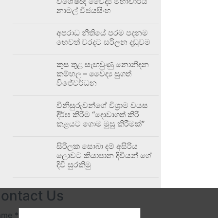
විශේෂඥ වෛද්‍ය මහාචාර්ය
නාමල් විජයසිංහ
අපරාධ නීතියේ පරම පදනම
හෙවත් වරදට සරිලන දඬුවම
කුස තුළ සැඟවුණු නොනිදන
කම්හල – වෛද්‍ය සුගත්
විජේවර්ධන
විනිසුරුවන්ගේ විශ්‍රාම වයස
දීර්ඝ කිරීම “දොවාගත් කිරි
කළයට ගොම මුසු කිරීමක්”
සිරිලක සොබා දම් අසිරිය
ලොවට කියාපාන දිවියන් ගේ
දිවි සුරකිමු
ontact Us
ame
*