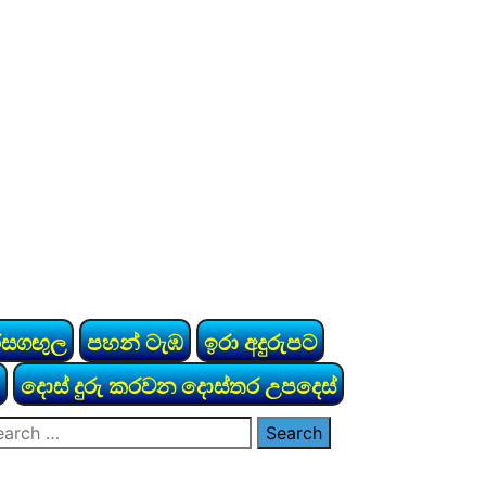
රසගඟුල
පහන් ටැඹ
ඉරා අදුරුපට
දොස් දුරු කරවන දොස්තර උපදෙස්
arch
: