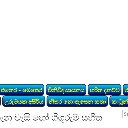
එතෙර - මෙතෙර
විනිවිද සායනය
හරිත දනව්ව
උරුමයක අසිරිය
නිතර නොඇසෙන කතා
කාටූන්
Se
ැන වැසි හෝ ගිගුරුම් සහිත
for