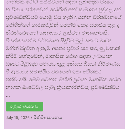
මානසික රෝගී තත්ත්වයන් සඳහා ලබාදෙන ඖෂධ
භාවිතය හේතුවෙන් රෝගීන් හෝ සාමාන්‍ය පුද්ගලයන්
ප්‍රචණ්ඩත්වයට යොමු විය හැකි ද යන්න වර්තමානයේ
රෝගීන්ගේ භාරකරුවන් මෙන්ම පොදු සමාජය තුළ ද
නිරන්තරයෙන් කතාබහට ලක්වන මාතෘකාවකි.
විශේෂයෙන්ම වර්තමාන සිදුවීම් මුල් කොට මාධ්‍ය
මඟින් සිදුවන ඇතැම් අසත්‍ය ප්‍රචාර සහ කරුණු විකෘති
කිරීම් හේතුවෙන්, මානසික රෝග සඳහා ලබාදෙන
ඖෂධ පිළිබඳව සමාජය තුළ අනියත බියක් නිර්මාණය
වී ඇත.එය සමාජයීය වශයෙන් ඉතා අහිතකර
තත්වයකි. මෙම සටහන මඟින් ප්‍රධාන මානසික රෝග
නාශක ඖෂධවල සැබෑ ක්‍රියාකාරීත්වය, ප්‍රචණ්ඩත්වය
…
වැඩිපුර කියවන්න
විනිවිද සායනය
July 15, 2026
/