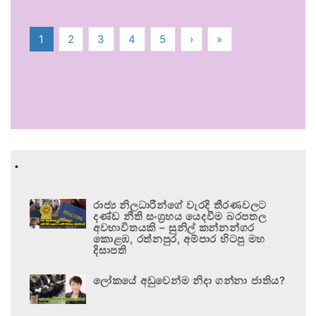
1
2
3
4
5
›
»
.
රාජ්‍ය නිලධාරීන්ගේ වැරදි තීරණවලට
දණ්ඩ නීති සංග්‍රහය යෙදවීම බරපතල
අවභාවිතයකි – සුනිල් කන්නන්ගර
කොළඹ, රත්නපුර, අම්පාර හිටපු මහ
දිසාපති
ලෝකයේ අඩුවෙන්ම නිදා ගන්නා ජාතිය?