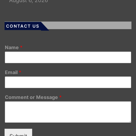
August 6, 2026
CONTACT US
Name
*
Email
*
Comment or Message
*