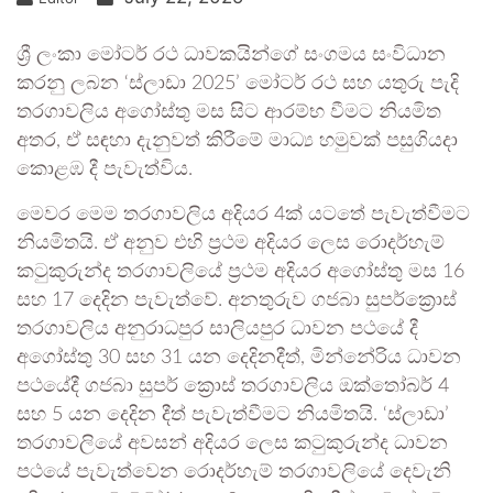
ශ්‍රී ලංකා මෝටර් රථ ධාවකයින්ගේ සංගමය සංවිධාන
කරනු ලබන ‘ස්ලාඩා 2025’ මෝටර් රථ සහ යතුරු පැදි
තරගාවලිය අගෝස්තු මස සිට ආරම්භ වීමට නියමිත
අතර, ඒ සඳහා දැනුවත් කිරීමේ මාධ්‍ය හමුවක් පසුගියදා
කොළඹ දී පැවැත්විය.
මෙවර මෙම තරගාවලිය අදියර 4ක් යටතේ පැවැත්වීමට
නියමිතයි. ඒ අනුව එහි ප්‍රථම අදියර ලෙස රොදර්හැම්
කටුකුරුන්ද තරගාවලියේ ප්‍රථම අදියර අගෝස්තු මස 16
සහ 17 දෙදින පැවැත්වේ. අනතුරුව ගජබා සුපර්ක්‍රොස්
තරගාවලිය අනුරාධපුර සාලියපුර ධාවන පථයේ දී
අගෝස්තු 30 සහ 31 යන දෙදිනදීත්, මින්නේරිය ධාවන
පථයේදී ගජබා සුපර් ක්‍රොස් තරගාවලිය ඔක්තෝබර් 4
සහ 5 යන දෙදින දීත් පැවැත්වීමට නියමිතයි. ‘ස්ලාඩා’
තරගාවලියේ අවසන් අදියර ලෙස කටුකුරුන්ද ධාවන
පථයේ පැවැත්වෙන රොදර්හැම් තරගාවලියේ දෙවැනි