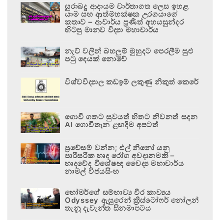
සුරාබදු ආදායම වාර්තාගත ලෙස ඉහළ
යාම සහ ආත්මභක්ෂක උරගයාගේ
කතාව – ආචාර්ය ප්‍රණීත් අභයසුන්දර
හිටපු මානව විද්‍යා මහාචාර්ය
නැව් වලින් බහලුම් මුහුදට පෙරලීම සුළු
පටු දෙයක් නොවේ
විශ්වවිද්‍යාල කඩඉම් ලකුණු නිකුත් කෙරේ
ගොවි ගතට සුවයත් හිතට නිවනත් සදන
AI ගොවිතැන ළඟදීම අපටත්
ප්‍රවේසම් වන්න; එල් නිනෝ යනු
පාරිසරික හෘද රෝග අවදානමකි –
හෘදවේද විශේෂඥ වෛද්‍ය මහාචාර්ය
නාමල් විජයසිංහ
හෝමර්ගේ සම්භාව්‍ය වීර කාව්‍යය
Odyssey ඇසුරෙන් ක්‍රිස්ටෝෆර් නෝලන්
තැනූ දැවැන්ත සිනමාපටය