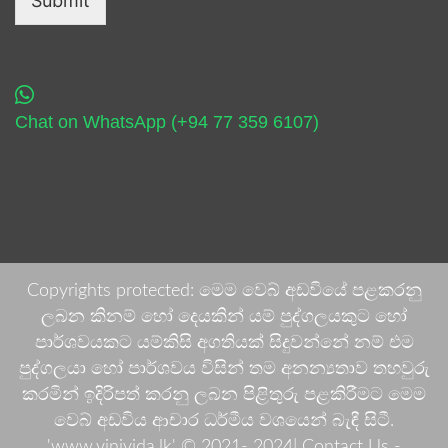
Submit
Chat on WhatsApp (+94 77 359 6107)
Copyrights protected: මෙම වෙබ් අඩවියේ පළකරනු
ලබන කිනම් හෝ දෙයකින් යම් පුද්ගලයකුට හෝ
පාර්ශවයකට යම්කිසි අගතියක් සිදුවන්නේ නම් එම
පුද්ගලයා හෝ පාර්ශවය විසින් තම අනන්‍යතාව තහවුරු
කරමින් ඉදිරිපත් කරනු ලබන පිළිතුරු පළකිරීමට මෙම
වෙබ් අඩවිය ආචාර ධර්මීය වශයෙන් බැඳී සිටී.
'www.vinivida.lk' © 2021- 2024| Contact Us -