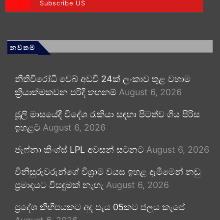
Subscribe US
නවතම
නීතිවිරෝධී වෙබ් අඩවි 24ක් ලංකාව තුළ වහාම
ක්‍රියාත්මකවන පරිදි තහනම්
August 6, 2026
ජූලි මාසයේදී විදේශ රැකියා සඳහා පිටත්ව ගිය පිරිස
ඉහළට
August 6, 2026
ජැෆ්නා කිංග්ස් LPL අවසන් සටනට
August 6, 2026
විනිසුරුවරුන්ගේ විශ්‍රාම වයස ඉහළ දැමීමෙන් නඩු
ප්‍රමාදයට විසඳුමක් නැහැ
August 6, 2026
ප්‍රදේශ කිහිපයකට අද පැය 05කට ජලය කැපේ