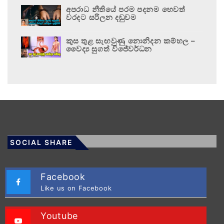
අපරාධ නීතියේ පරම පදනම හෙවත්
වරදට සරිලන දඬුවම
කුස තුළ සැඟවුණු නොනිදන කම්හල –
වෛද්‍ය සුගත් විජේවර්ධන
SOCIAL SHARE
Facebook
Like us on Facebook
Youtube