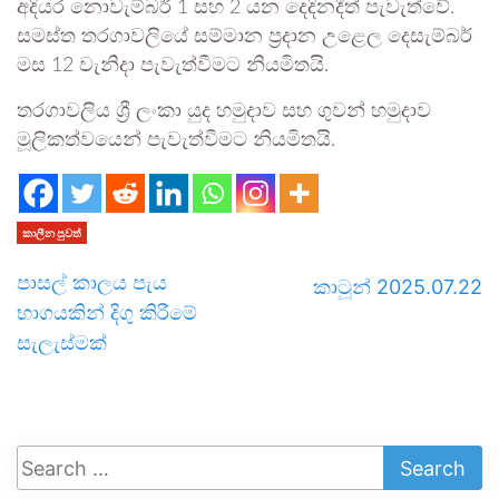
අදියර නොවැම්බර් 1 සහ 2 යන දෙදිනදීත් පැවැත්වේ.
සමස්ත තරගාවලියේ සම්මාන ප්‍රදාන උළෙල දෙසැම්බර්
මස 12 වැනිදා පැවැත්වීමට නියමිතයි.
තරගාවලිය ශ්‍රී ලංකා යුද හමුදාව සහ ගුවන් හමුදාව
මූලිකත්වයෙන් පැවැත්වීමට නියමිතයි.
කාලීන පුවත්
පාසල් කාලය පැය
කාටූන් 2025.07.22
භාගයකින් දිගු කිරීමේ
සැලැස්මක්