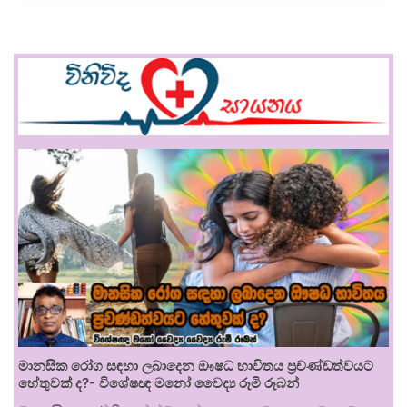
මානසික රෝග සඳහා ලබාදෙන ඖෂධ භාවිතය ප්‍රචණ්ඩත්වයට
හේතුවක් ද?- විශේෂඥ මනෝ වෛද්‍ය රූමි රූබන්