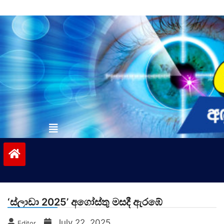
Skip
to
content
vinivida.lk
‘ස්ලාඩා 2025’ අගෝස්තු මසදී ඇරඹේ
July 22, 2025
Editor