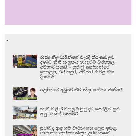
.
රාජ්‍ය නිලධාරීන්ගේ වැරදි තීරණවලට
දණ්ඩ නීති සංග්‍රහය යෙදවීම බරපතල
අවභාවිතයකි – සුනිල් කන්නන්ගර
කොළඹ, රත්නපුර, අම්පාර හිටපු මහ
දිසාපති
ලෝකයේ අඩුවෙන්ම නිදා ගන්නා ජාතිය?
නැව් වලින් බහලුම් මුහුදට පෙරලීම සුළු
පටු දෙයක් නොවේ
සුරාබදු ආදායම වාර්තාගත ලෙස ඉහළ
යාම සහ ආත්මභක්ෂක උරගයාගේ