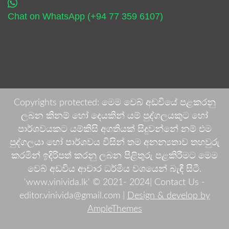
Chat on WhatsApp (+94 77 359 6107)
Copyrights protected: මෙම වෙබ් අඩවියේ පළකරනු
ලබන කිනම් හෝ දෙයකින් යම් පුද්ගලයකුට හෝ
පාර්ශවයකට යම්කිසි අගතියක් සිදුවන්නේ නම් එම
පුද්ගලයා හෝ පාර්ශවය විසින් තම අනන්‍යතාව තහවුරු
කරමින් ඉදිරිපත් කරනු ලබන පිළිතුරු පළකිරීමට මෙම
වෙබ් අඩවිය ආචාර ධර්මීය වශයෙන් බැඳී සිටී.
'www.vinivida.lk' © 2021- 2024| Contact Us -
editor.vinivida@gmail.com |
Design & develop by
AmpleThemes