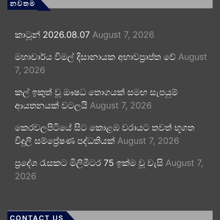
නවතම
කාටූන් 2026.08.07
August 7, 2026
මහාචාර්ය විමල් දිසානායක අභාවප්‍රාප්ත වේ
August
7, 2026
කල් ඉකුත් වූ ඖෂධ තොගයක් සමඟ සැපයුම්
ආයතනයක් වටලයි
August 7, 2026
කෙරවලපිටියේ සිට කොළඹ වරායට තවත් භූගත
විදුලි සම්ප්‍රේෂණ පද්ධතියක්
August 7, 2026
ප්‍රදේශ රැසකට මිලිමීටර 75 ඉක්ම වූ වැසි
August 7,
2026
CONTACT US