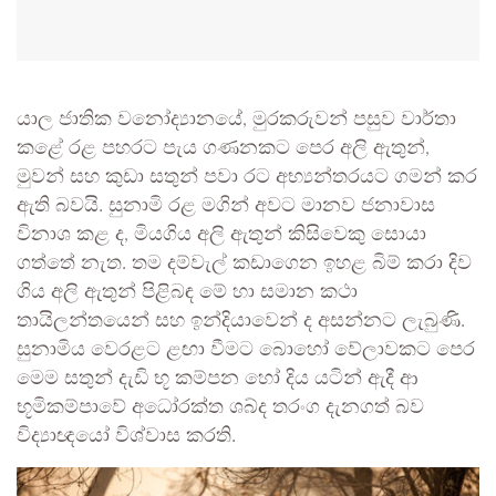
යාල ජාතික වනෝද්‍යානයේ, මුරකරුවන් පසුව වාර්තා
කළේ රළ පහරට පැය ගණනකට පෙර අලි ඇතුන්,
මුවන් සහ කුඩා සතුන් පවා රට අභ්‍යන්තරයට ගමන් කර
ඇති බවයි. සුනාමි රළ මගින් අවට මානව ජනාවාස
විනාශ කළ ද, මියගිය අලි ඇතුන් කිසිවෙකු සොයා
ගත්තේ නැත. තම දම්වැල් කඩාගෙන ඉහළ බිම් කරා දිව
ගිය අලි ඇතුන් පිළිබඳ මේ හා සමාන කථා
තායිලන්තයෙන් සහ ඉන්දියාවෙන් ද අසන්නට ලැබුණි.
සුනාමිය වෙරළට ළඟා වීමට බොහෝ වේලාවකට පෙර
මෙම සතුන් දැඩි භූ කම්පන හෝ දිය යටින් ඇදී ආ
භූමිකම්පාවේ අධෝරක්ත ශබ්ද තරංග දැනගත් බව
විද්‍යාඥයෝ විශ්වාස කරති.