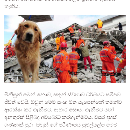
හැකිය.
මිනිසුන් මෙන් නොව, සතුන් ස්වභාව ධර්මයට සමීපව
ජීවත් වෙයි. ඔවුන් මෙම සංඥා මත යැපෙන්නේ තමන්ව
ආරක්ෂා කර ගැනීමට, ආහාර සොයා ගැනීමට හෝ
අනතුරක් පිළිබඳ අවබෝධ කරගැනීමටය. වසර දහස්
ගණනක් පුරා, ඔවුන් ගේ පරිණාමය මුළුල්ලේම මෙම