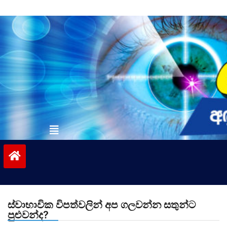
Skip
to
content
vinivida.lk
ස්වාභාවික විපත්වලින් අප ගලවන්න සතුන්ට
පුළුවන්ද?