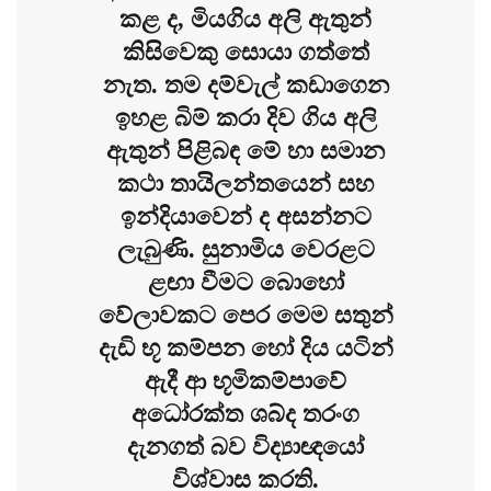
කළ ද, මියගිය අලි ඇතුන්
කිසිවෙකු සොයා ගත්තේ
නැත. තම දම්වැල් කඩාගෙන
ඉහළ බිම් කරා දිව ගිය අලි
ඇතුන් පිළිබඳ මේ හා සමාන
කථා තායිලන්තයෙන් සහ
ඉන්දියාවෙන් ද අසන්නට
ලැබුණි. සුනාමිය වෙරළට
ළඟා වීමට බොහෝ
වේලාවකට පෙර මෙම සතුන්
දැඩි භූ කම්පන හෝ දිය යටින්
ඇදී ආ භූමිකම්පාවේ
අධෝරක්ත ශබ්ද තරංග
දැනගත් බව විද්‍යාඥයෝ
විශ්වාස කරති.