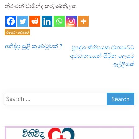
නිරංජන් චාමින්ද කරුණාතිලක
එතෙර - මෙතෙර
අනිද්දා සුළි කුණාටුවක් ?
ප්‍රදේශ කිහිපයක ජනතාවට
අවධානයෙන් සිටින ලෙසට
ඉල්ලීමක්