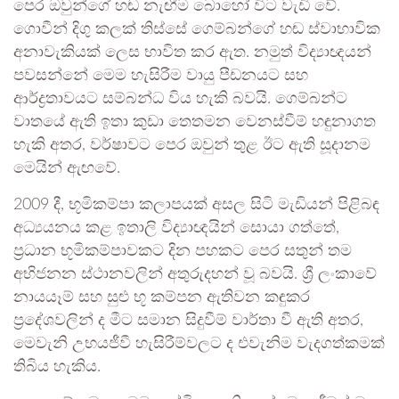
පෙර ඔවුන්ගේ හඬ නැඟීම බොහෝ විට වැඩි වේ.
ගොවීන් දිගු කලක් තිස්සේ ගෙම්බන්ගේ හඬ ස්වාභාවික
අනාවැකියක් ලෙස භාවිත කර ඇත. නමුත් විද්‍යාඥයන්
පවසන්නේ මෙම හැසිරීම වායු පීඩනයට සහ
ආර්ද්‍රතාවයට සම්බන්ධ විය හැකි බවයි. ගෙම්බන්ට
වාතයේ ඇති ඉතා කුඩා තෙතමන වෙනස්වීම් හඳුනාගත
හැකි අතර, වර්ෂාවට පෙර ඔවුන් තුළ ඊට ඇති සූදානම
මෙයින් ඇඟවේ.
2009 දී, භූමිකම්පා කලාපයක් අසල සිටි මැඩියන් පිළිබඳ
අධ්‍යයනය කළ ඉතාලි විද්‍යාඥයින් සොයා ගත්තේ,
ප්‍රධාන භූමිකම්පාවකට දින පහකට පෙර සතුන් තම
අභිජනන ස්ථානවලින් අතුරුදහන් වූ බවයි. ශ්‍රී ලංකාවේ
නායයෑම් සහ සුළු භූ කම්පන ඇතිවන කඳුකර
ප්‍රදේශවලින් ද මීට සමාන සිදුවීම් වාර්තා වී ඇති අතර,
මෙවැනි උභයජීවී හැසිරීම්වලට ද එවැනිම වැදගත්කමක්
තිබිය හැකිය.