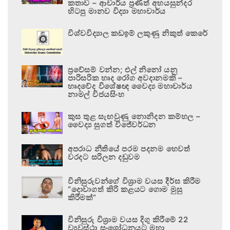
කතාව – ආචාර්ය ප්‍රණීත් අභයසුන්දර
හිටපු මානව විද්‍යා මහාචාර්ය
විශ්වවිද්‍යාල කඩඉම් ලකුණු නිකුත් කෙරේ
ප්‍රවේසම් වන්න; එල් නිනෝ යනු
පාරිසරික හෘද රෝග අවදානමකි –
හෘදවේද විශේෂඥ වෛද්‍ය මහාචාර්ය
නාමල් විජයසිංහ
කුස තුළ සැඟවුණු නොනිදන කම්හල –
වෛද්‍ය සුගත් විජේවර්ධන
අපරාධ නීතියේ පරම පදනම හෙවත්
වරදට සරිලන දඬුවම
විනිසුරුවන්ගේ විශ්‍රාම වයස දීර්ඝ කිරීම
“දොවාගත් කිරි කළයට ගොම මුසු
කිරීමක්”
විනිසුරු විශ්‍රාම වයස දිගු කිරීමේ 22
ව්‍යවස්ථා සංශෝධනයට මහා