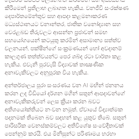
හැසිරීම් සමීපව ලේඛනගත කිරීමෙන් සහ අධ්‍යයනය
කිරීමෙන් ප්‍රතිලාභ ලබාගත හැකිය. වනජීවී සංරක්ෂණ
දෙපාර්තමේන්තුව සහ ආපදා කළමනාකරණ
මධ්‍යස්ථානයට වනාන්තර, ජාතික වනෝද්‍යාන සහ
වෙරළබඩ තීරුවලට ආසන්න ප්‍රජාවන් සමඟ
සහයෝගයෙන් කටයුතු කරමින් අසාමාන්‍ය සත්ත්ව
චලනයන්, පක්ෂීන්ගේ සංක්‍රමණයන් හෝ අවදානම්
කාලගුණ තත්ත්වයන්ට පෙර ශබ්ද රටා වාර්තා කළ
හැකිය. එවැනි පුරවැසි විද්‍යාවක් තාක්‍ෂණික
අනාවැකිවලට අනුපූරක විය හැකිය.
අන්තර්ජාලය පුරා සංසරණය වන AI මඟින් ජනනය
කරන ලද වීඩියෝ දර්ශන මගින් සතුන් ආපදාවන්ගේ
අනාවැකිකරුවන් ලෙස ක්‍රියා කරන බවට
අතිශයෝක්තියට නංවන නමුත්, ඒවායේ විද්‍යාත්මක
පදනමක් තිබෙන බව සඳහන් කළ යුතුව තිබේ. සතුන්
පාරිසරික වෙනස්කම්වලට අතිවිශේෂ සංවේදීතාවක්
පෙන්නුම් කරයි. එය මිනිසුන්ට පරිණාමය හරහා