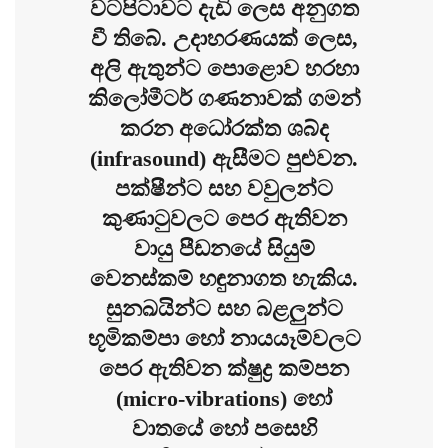
වටපිටාවට දැඩි ලෙස අනුගත
වී තිබේ. උදාහරණයක් ලෙස,
අලි ඇතුන්ට පොළොව හරහා
කිලෝමීටර් ගණනාවක් ගමන්
කරන අධෝරක්ත ශබ්ද
(infrasound) ඇසීමට පුළුවන.
පක්ෂීන්ට සහ වවුලන්ට
කුණාටුවලට පෙර ඇතිවන
වායු පීඩනයේ සියුම්
වෙනස්කම් හඳුනාගත හැකිය.
සුනඛයින්ට සහ බළලුන්ට
භූමිකම්පා හෝ නායයෑම්වලට
පෙර ඇතිවන ක්ෂුද්‍ර කම්පන
(micro-vibrations) හෝ
වාතයේ හෝ පසෙහි