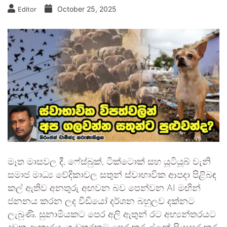
October 25, 2025
Editor
මෑත මාසවල දී, ෆේස්බුක්, ටික්ටොක් සහ යූටියූබ් වැනි
සමාජ මාධ්‍ය වේදිකාවල සතුන් ස්වාභාවික ආපදා පිළිබඳ
කල් ඇතිව අනතුරු අඟවන බව පෙන්වන AI මඟින්
ජනනය කරන ලද වීඩියෝ දර්ශන බහුලව දක්නට
ලැබුණි. සුනාමියකට පෙර අලි ඇතුන් රට අභ්‍යන්තරයට