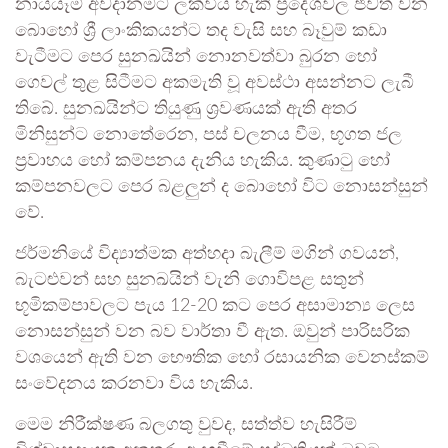
නායයෑම් අවදානමට ලක්විය හැකි ප්‍රදේශවල ජීවත් වන
බොහෝ ශ්‍රී ලාංකිකයන්ට තද වැසි සහ බෑවුම් කඩා
වැටීමට පෙර සුනඛයින් නොනවත්වා බුරන හෝ
ගෙවල් තුළ සිටීමට අකමැති වූ අවස්ථා අසන්නට ලැබී
තිබේ. සුනඛයින්ට තියුණු ශ්‍රවණයක් ඇති අතර
මිනිසුන්ට නොතේරෙන, පස් චලනය වීම, භූගත ජල
ප්‍රවාහය හෝ කම්පනය දැනිය හැකිය. කුණාටු හෝ
කම්පනවලට පෙර බළලුන් ද බොහෝ විට නොසන්සුන්
වේ.
ජර්මනියේ විද්‍යාත්මක අත්හදා බැලීම් මගින් ගවයන්,
බැටළුවන් සහ සුනඛයින් වැනි ගොවිපළ සතුන්
භූමිකම්පාවලට පැය 12-20 කට පෙර අසාමාන්‍ය ලෙස
නොසන්සුන් වන බව වාර්තා වී ඇත. ඔවුන් පාරිසරික
වශයෙන් ඇති වන භෞතික හෝ රසායනික වෙනස්කම්
සංවේදනය කරනවා විය හැකිය.
මෙම නිරීක්ෂණ බලගතු වුවද, සත්ත්ව හැසිරීම්