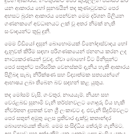
දුවන ආකාරය, ගංවතුරකට පෙර කුරුල්ලන් පියාසර කර
යන ආකාරය හෝ සුනඛයින් තද කුණාටුවකට පෙර
අහසට බුරන ආකාරය පෙන්වන මෙම දර්ශන මිලියන
ගණනකගේ අවධානයට ලක් වූ අතර නිමක් නැති
සංවාදයන්ට තුඩු දුනි.
මෙම වීඩියෝ දසුන් බොහොමයක් විනෝදාස්වාදය හෝ
දැනුවත් කිරීම සඳහා පරිගණකයෙන් ජනනය කරන ලද
නාට්‍යකරණයන් වුවද, ඒවා බොහෝ විට මිනිසුන්ට
පෙර සතුන්ට පාරිසරික වෙනස්කම් දැනිය හැකි ආකාරය
පිළිබඳ සැබෑ නිරීක්ෂණ සහ විද්‍යාත්මක සත්‍යයන්ගේ
ආභාෂය ලබා තිබෙන බව සඳහන් කළ යුතුය.
තද මෝසම් වැසි, ගංවතුර, නායයෑම්, නියඟ සහ
වෙරළබඩ සුනාමි වැනි තර්ජනවලට ගොදුරු විය හැකි
නිවර්තන දූපතක් වන ශ්‍රී ලංකාවට ද, එවැනි සිදුවීම්වලට
පෙර සතුන් අමුතු ලෙස ප්‍රතිචාර දැක්වූ කතාන්දර
බොහොමයක් තිබේ. මෙම සංසිද්ධිය තේරුම් ගැනීමට,