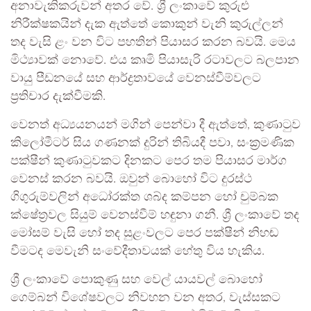
අනාවැකිකරුවන් අතර වේ. ශ්‍රී ලංකාවේ කුරුළු
නිරීක්ෂකයින් දැක ඇත්තේ කොකුන් වැනි කුරුල්ලන්
තද වැසි ළං වන විට පහතින් පියාසර කරන බවයි. මෙය
මිථ්‍යාවක් නොවේ. එය කෘමි පියාසැරි රටාවලට බලපාන
වායු පීඩනයේ සහ ආර්ද්‍රතාවයේ වෙනස්වීම්වලට
ප්‍රතිචාර දැක්වීමකි.
වෙනත් අධ්‍යයනයන් මගින් පෙන්වා දී ඇත්තේ, කුණාටුව
කිලෝමීටර් සිය ගණනක් දුරින් තිබියදී පවා, සංක්‍රමණික
පක්ෂීන් කුණාටුවකට දිනකට පෙර තම පියාසර මාර්ග
වෙනස් කරන බවයි. ඔවුන් බොහෝ විට දුරස්ථ
ගිගුරුම්වලින් අධෝරක්ත ශබ්ද කම්පන හෝ චුම්බක
ක්ෂේත්‍රවල සියුම් වෙනස්වීම් හඳුනා ගනී. ශ්‍රී ලංකාවේ තද
මෝසම් වැසි හෝ තද සුළංවලට පෙර පක්ෂීන් නිහඬ
වීමටද මෙවැනි සංවේදීතාවයක් හේතු විය හැකිය.
ශ්‍රී ලංකාවේ පොකුණු සහ වෙල් යායවල් බොහෝ
ගෙම්බන් විශේෂවලට නිවහන වන අතර, වැස්සකට