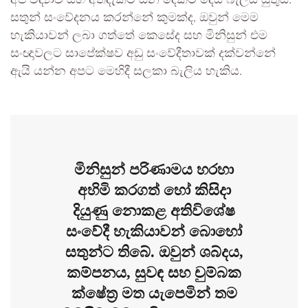
අප විද්‍යාව සහ අත්දැකීම් යන දෙකම දෙස බැලිය යුතුය.
සතුන් සංවේදනය කරන්නේ කුමක්ද, ඔවුන් මෙම
හැකියාවන් ලබා ගත්තේ කෙසේද සහ මිනිසුන් එම
සංඥාවලට සාපේක්ෂව අඩු සංවේදීතාවක් දක්වන්නේ
ඇයි යන්න අපට මෙහිදී සලකා බැලිය හැකිය.
මිනිසුන් පරිණාමය හරහා
අහිමි කරගත් හෝ කිසිදා
දියුණු නොකළ අතිවිශේෂ
සංවේදී හැකියාවන් බොහෝ
සතුන්ට තිබේ. ඔවුන් ශබ්දය,
කම්පනය, සුවඳ සහ චුම්බක
ක්ෂේත්‍ර මත යැපෙමින් තම