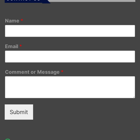
Name
*
Email
*
Comment or Message
*
Submit