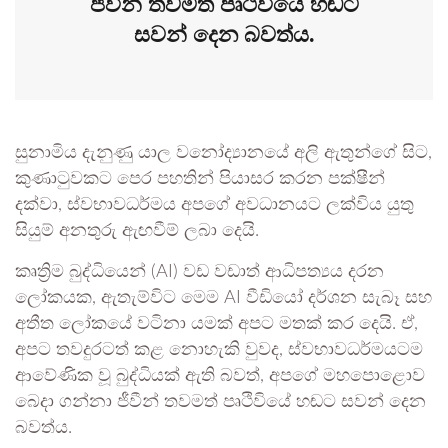
ජීවීන් තවමත් පෘථිවියේ හඬට
සවන් දෙන බවත්ය.
සුනාමිය දැනුණු යාල වනෝද්‍යානයේ අලි ඇතුන්ගේ සිට,
කුණාටුවකට පෙර පහතින් පියාසර කරන පක්ෂීන්
දක්වා, ස්වභාවධර්මය අපගේ අවධානයට ලක්විය යුතු
සියුම් අනතුරු ඇඟවීම් ලබා දෙයි.
කෘත්‍රිම බුද්ධියෙන් (AI) වඩ වඩාත් ආධිපත්‍යය දරන
ලෝකයක, ඇතැම්විට මෙම AI වීඩියෝ දර්ශන සැබෑ සහ
අතීත ලෝකයේ වටිනා යමක් අපට මතක් කර දෙයි. ඒ,
අපට තවදුරටත් කළ නොහැකි වුවද, ස්වභාවධර්මයටම
ආවේණික වූ බුද්ධියක් ඇති බවත්, අපගේ මහපොළොව
බෙදා ගන්නා ජීවීන් තවමත් පෘථිවියේ හඬට සවන් දෙන
බවත්ය.