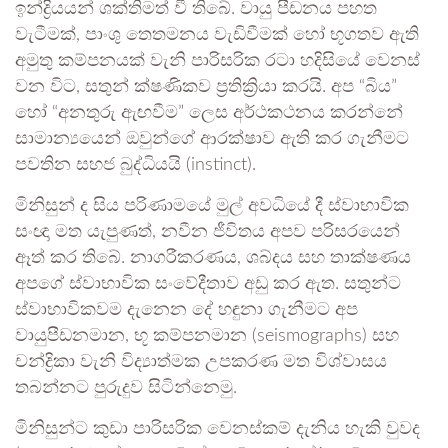
ඉන්ද්‍රියයන් ශක්තිමත් වී තිබේ. වායු පීඩනය පහත
වැටීමක්, පාංශු තෙතමනය වැඩිවීමක් හෝ භූගතව ඇති
අමුතු කම්පනයක් වැනි පාරිසරික රටා හදිසියේ වෙනස්
වන විට, සතුන් ක්ෂණිකව ප්‍රතික්‍රියා කරයි. අප “බිය”
හෝ “අනතුරු ඇඟවීම” ලෙස අර්ථකථනය කරන්නේ
සාමාන්‍යයෙන් ඔවුන්ගේ ආරක්ෂාව ඇති කර ගැනීමට
පවතින සහජ බුද්ධියයි (instinct).‍
මිනිසුන් ද සිය පරිණාමයේ මුල් අවධියේ දී ස්වාභාවික
සංඥා මත යැපුණත්, නවීන ජීවිතය අපව පරිසරයෙන්
ඈත් කර තිබේ. නාගරීකරණය, ශබ්දය සහ තාක්ෂණය
අපගේ ස්වාභාවික සංවේදීතාව අඩු කර ඇත. සතුන්ට
ස්වාභාවිකවම දැනෙන දේ හඳුනා ගැනීමට අප
වායුපීඩනමාන, භූ කම්පනමාන (seismographs) සහ
චන්ද්‍රිකා වැනි විද්‍යාත්මක උපකරණ මත විශ්වාසය
තබන්නට පුරුදුව සිටින්නෙමු.
මිනිසුන්ට කුඩා පාරිසරික වෙනස්කම් දැනිය හැකි වුවද