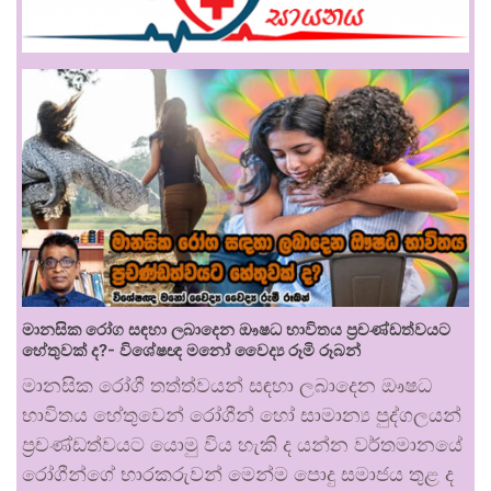
මානසික රෝග සඳහා ලබාදෙන ඖෂධ භාවිතය ප්‍රචණ්ඩත්වයට
හේතුවක් ද?- විශේෂඥ මනෝ වෛද්‍ය රූමි රූබන්
මානසික රෝගී තත්ත්වයන් සඳහා ලබාදෙන ඖෂධ
භාවිතය හේතුවෙන් රෝගීන් හෝ සාමාන්‍ය පුද්ගලයන්
ප්‍රචණ්ඩත්වයට යොමු විය හැකි ද යන්න වර්තමානයේ
රෝගීන්ගේ භාරකරුවන් මෙන්ම පොදු සමාජය තුළ ද