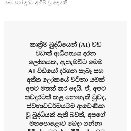
බොහෝ දුරට අහිමි වූ දෙයකි.
කෘත්‍රිම බුද්ධියෙන් (AI) වඩ
වඩාත් ආධිපත්‍යය දරන
ලෝකයක, ඇතැම්විට මෙම
AI වීඩියෝ දර්ශන සැබෑ සහ
අතීත ලෝකයේ වටිනා යමක්
අපට මතක් කර දෙයි. ඒ, අපට
තවදුරටත් කළ නොහැකි වුවද,
ස්වභාවධර්මයටම ආවේණික
වූ බුද්ධියක් ඇති බවත්, අපගේ
මහපොළොව බෙදා ගන්නා