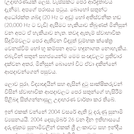
(උදාහරණයක් ලෙස, වැස්සකට පෙර ආර්ද්‍රතාවය
දැනීම), අපගේ පරාසය පටුය. බොහෝ සතුන්ට
අධෝරක්ත ශබ්ද (20 Hz ට අඩු) හෝ අතිස්වනික හඬ
(20,000 Hz ට වැඩි) ඇසීමට හැකියාව තිබුණත් මිනිසුන්
වන අපට ඒ හැකියාව නැත. තවද ඇතැම් ස්වාභාවික
සිදුවීම්වලට පෙර ඇතිවන විද්‍යුත් චුම්භක ක්ෂේත්‍ර
වෙනස්වීම් හෝ භූ කම්පන අපට හඳුනාගත නොහැකිය.
එබැවින් සතුන් සහජයෙන්ම මෙම සංඥාවලට ප්‍රතිචාර
දක්වන අතර, මිනිසුන් බොහෝ විට ඒවා දකින්නේ
ආපදාවන්ගෙන් පසුවය.
ලොව පුරා, විද්‍යාඥයින් සහ ඇසින් දුටු සාක්ෂිකරුවන්
විසින් ස්වාභාවික ආපදාවලට පෙර සතුන්ගේ හැසිරීම්
පිළිබඳ සිත්ගන්නාසුලු උදාහරණ වාර්තා කර තිබේ.
ඉන් එකක් වන්නේ 2004 වසරේ ඇති වූ දරුණු සුනාමි
ව්‍යසනයයි. 2004 දෙසැම්බර් 26 වන දින ඉතිහාසයේ
දරුණුතම සුනාමිවලින් එකක් ශ්‍රී ලංකාවට සහ ඉන්දීය