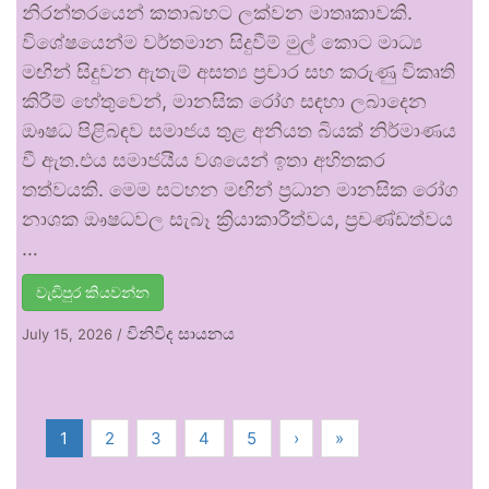
නිරන්තරයෙන් කතාබහට ලක්වන මාතෘකාවකි.
විශේෂයෙන්ම වර්තමාන සිදුවීම් මුල් කොට මාධ්‍ය
මඟින් සිදුවන ඇතැම් අසත්‍ය ප්‍රචාර සහ කරුණු විකෘති
කිරීම් හේතුවෙන්, මානසික රෝග සඳහා ලබාදෙන
ඖෂධ පිළිබඳව සමාජය තුළ අනියත බියක් නිර්මාණය
වී ඇත.එය සමාජයීය වශයෙන් ඉතා අහිතකර
තත්වයකි. මෙම සටහන මඟින් ප්‍රධාන මානසික රෝග
නාශක ඖෂධවල සැබෑ ක්‍රියාකාරීත්වය, ප්‍රචණ්ඩත්වය
…
වැඩිපුර කියවන්න
විනිවිද සායනය
July 15, 2026
/
1
2
3
4
5
›
»