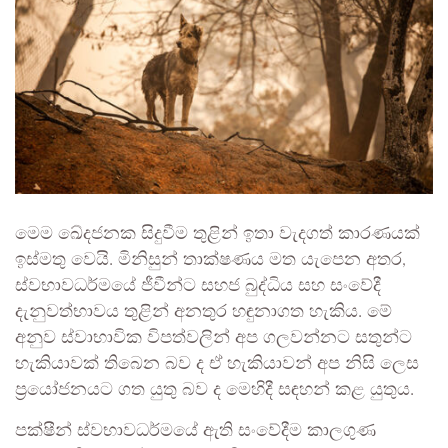
මෙම ඛේදජනක සිදුවීම තුළින් ඉතා වැදගත් කාරණයක්
ඉස්මතු වෙයි. මිනිසුන් තාක්ෂණය මත යැපෙන අතර,
ස්වභාවධර්මයේ ජීවීන්ට සහජ බුද්ධිය සහ සංවේදී
දැනුවත්භාවය තුළින් අනතුර හඳුනාගත හැකිය. මේ
අනුව ස්වාභාවික විපත්වලින් අප ගලවන්නට සතුන්ට
හැකියාවක් තිබෙන බව ද ඒ හැකියාවන් අප නිසි ලෙස
ප්‍රයෝජනයට ගත යුතු බව ද මෙහිදී සඳහන් කළ යුතුය.
පක්ෂීන් ස්වභාවධර්මයේ ඇති සංවේදීම කාලගුණ