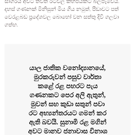
සාගරය අවට තවත් රටවල් කිහිපයකට බලපෑවේය.
දහස් ගණනක් මිනිසුන් මිය ගිය නමුත්, පීඩාවට පත්
වෙරළබඩ ප්‍රදේශවල බොහෝ වන සත්තු දිවි ගලවා
ගත්හ.
යාල ජාතික වනෝද්‍යානයේ,
මුරකරුවන් පසුව වාර්තා
කළේ රළ පහරට පැය
ගණනකට පෙර අලි ඇතුන්,
මුවන් සහ කුඩා සතුන් පවා
රට අභ්‍යන්තරයට ගමන් කර
ඇති බවයි. සුනාමි රළ මගින්
අවට මානව ජනාවාස විනාශ