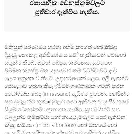
රසායනික වෙනස්කම්වලට
ප්‍රතිචාර දැක්විය හැකිය.
මිනිසුන් පරිණාමය හරහා අහිමි කරගත් හෝ කිසිදා
දියුණු නොකළ අතිවිශේෂ සංවේදී හැකියාවන් බොහෝ
සතුන්ට තිබේ. ඔවුන් ශබ්දය, කම්පනය, සුවඳ සහ
චුම්බක ක්ෂේත්‍ර මත යැපෙමින් තම වටපිටාවට දැඩි
ලෙස අනුගත වී තිබේ. උදාහරණයක් ලෙස, අලි ඇතුන්ට
පොළොව හරහා කිලෝමීටර් ගණනාවක් ගමන් කරන
අධෝරක්ත ශබ්ද (infrasound) ඇසීමට පුළුවන. පක්ෂීන්ට
සහ වවුලන්ට කුණාටුවලට පෙර ඇතිවන වායු පීඩනයේ
සියුම් වෙනස්කම් හඳුනාගත හැකිය. සුනඛයින්ට සහ
බළලුන්ට භූමිකම්පා හෝ නායයෑම්වලට පෙර ඇතිවන
ක්ෂුද්‍ර කම්පන (micro-vibrations) හෝ වාතයේ හෝ
පසෙහි රසායනික වෙනස්කම්වලට ප්‍රතිචාර දැක්විය