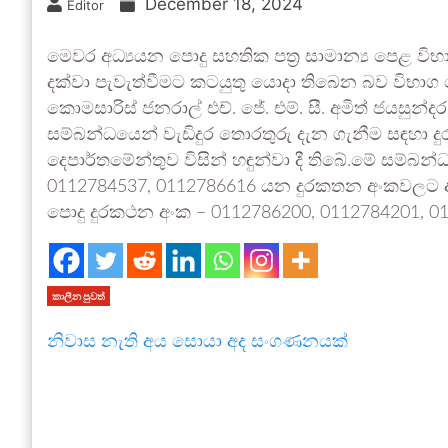
December 18, 2024
Editor
මෙවර අධ්‍යයන පොදු සහතික පත්‍ර සාමාන්‍ය පෙළ වි
දක්වා පැවැත්වීමට කටයුතු යොදා තිබෙන බව විභාග
කොමසාරිස් ජනරාල් එච්. ජේ. එම්. සී. අමිත් ජයස
සම්බන්ධයෙන් වැඩිදුර තොරතුරු දැන ගැනීම සඳහා දුරක
දෙපාර්තමේන්තුව විසින් හඳුන්වා දී තිබේ.මේ සම්බන
0112784537, 0112786616 යන දුරකතන අංකවලට ඇ
පොදු දුරකථන අංක – 0112786200, 0112784201, 0
කාලීන පුවත්
නිවාස නැති අය සොයා අද සංගණනයක්