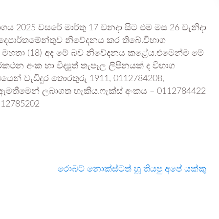
භාගය 2025 වසරේ මාර්තු 17 වනදා සිට එම මස 26 වැනිදා
 දෙපාර්තමේන්තුව නිවේදනය කර තිබේ.විභාග
ුන්දර මහතා (18) අද මේ බව නිවේදනය කළේය.එමෙන්ම මේ
ථන අංක හා විද්‍යුත් තැපෑල ලිපිනයක් ද විභාග
්ධයෙන් වැඩිදුර තොරතුරු 1911, 0112784208,
මතීමෙන් ලබාගත හැකිය.ෆැක්ස් අංකය – 0112784422
112785202
රොබට් නොක්ස්ටත් හූ තියපු අපේ යක්කු