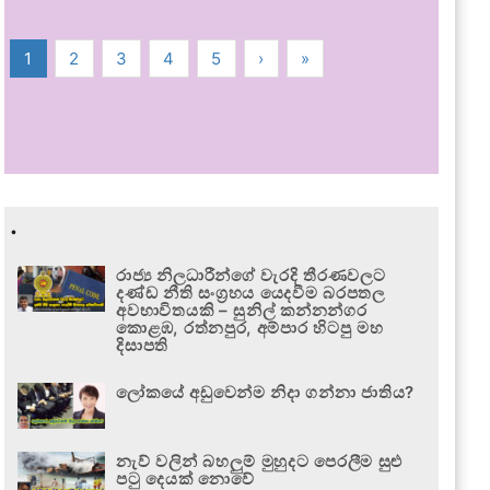
1
2
3
4
5
›
»
.
රාජ්‍ය නිලධාරීන්ගේ වැරදි තීරණවලට
දණ්ඩ නීති සංග්‍රහය යෙදවීම බරපතල
අවභාවිතයකි – සුනිල් කන්නන්ගර
කොළඹ, රත්නපුර, අම්පාර හිටපු මහ
දිසාපති
ලෝකයේ අඩුවෙන්ම නිදා ගන්නා ජාතිය?
නැව් වලින් බහලුම් මුහුදට පෙරලීම සුළු
පටු දෙයක් නොවේ