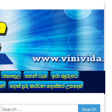
රසගඟුල
පහන් ටැඹ
ඉරා අදුරුපට
න්
දොස් දුරු කරවන දොස්තර උපදෙස්