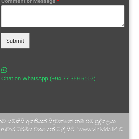
Comment or Message
*
Submit
Chat on WhatsApp (+94 77 359 6107)
 යම්කිසි අගතියක් සිදුවන්නේ නම් එම පුද්ගලයා
ාර ධර්මීය වශයෙන් බැඳී සිටී. 'www.vinivida.lk' ©