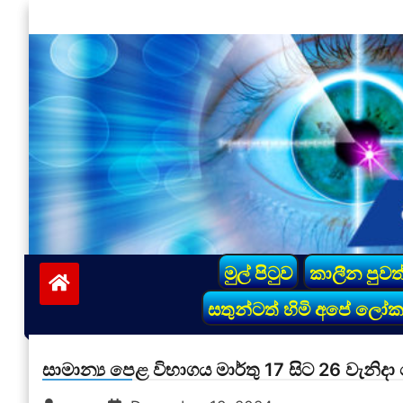
Skip
to
content
vinivida.lk
මුල් පිටුව
කාලීන පුවත
සතුන්ටත් හිමි අපේ ලෝ
සාමාන්‍ය පෙළ විභාගය මාර්තු 17 සිට 26 වැනිදා