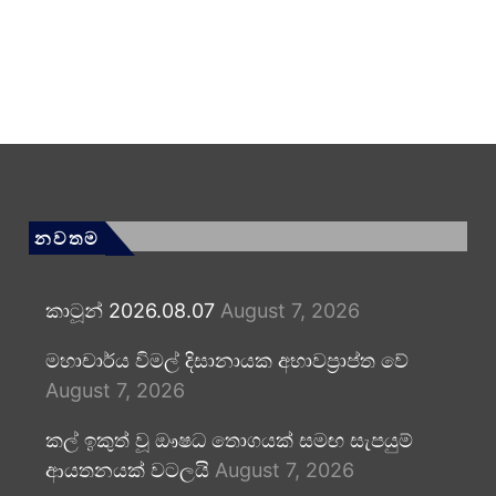
නවතම
කාටූන් 2026.08.07
August 7, 2026
මහාචාර්ය විමල් දිසානායක අභාවප්‍රාප්ත වේ
August 7, 2026
කල් ඉකුත් වූ ඖෂධ තොගයක් සමඟ සැපයුම්
ආයතනයක් වටලයි
August 7, 2026