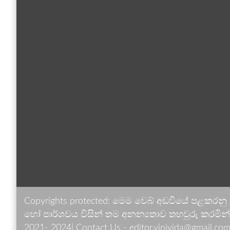
Copyrights protected: මෙම වෙබ් අඩවියේ පළකරනු
හෝ පාර්ශවය විසින් තම අනන්‍යතාව තහවුරු කරමින් ඉ
2021- 2024| Contact Us - editor.vinivida@gmail.com