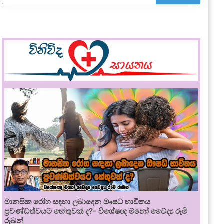
මානසික රෝග සඳහා ලබාදෙන ඖෂධ භාවිතය
ප්‍රචණ්ඩත්වයට හේතුවක් ද?- විශේෂඥ මනෝ වෛද්‍ය රූමි
රූබන්