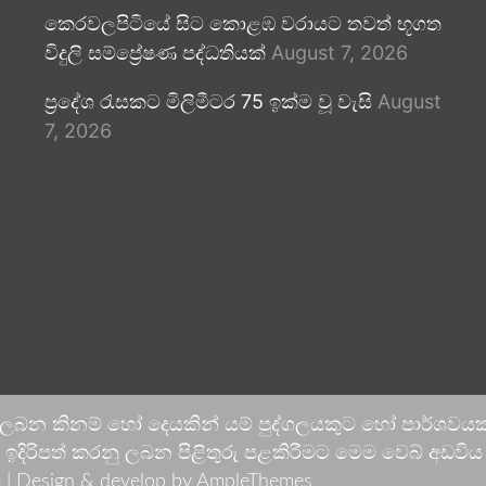
කෙරවලපිටියේ සිට කොළඹ වරායට තවත් භූගත
විදුලි සම්ප්‍රේෂණ පද්ධතියක්
August 7, 2026
ප්‍රදේශ රැසකට මිලිමීටර 75 ඉක්ම වූ වැසි
August
7, 2026
 ලබන කිනම් හෝ දෙයකින් යම් පුද්ගලයකුට හෝ පාර්ශවයකට
දිරිපත් කරනු ලබන පිළිතුරු පළකිරීමට මෙම වෙබ් අඩවිය ආච
 |
Design & develop by AmpleThemes