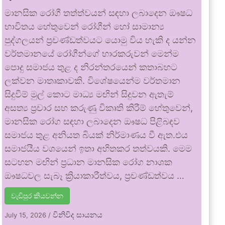
මානසික රෝගී තත්ත්වයන් සඳහා ලබාදෙන ඖෂධ
භාවිතය හේතුවෙන් රෝගීන් හෝ සාමාන්‍ය
පුද්ගලයන් ප්‍රචණ්ඩත්වයට යොමු විය හැකි ද යන්න
වර්තමානයේ රෝගීන්ගේ භාරකරුවන් මෙන්ම
පොදු සමාජය තුළ ද නිරන්තරයෙන් කතාබහට
ලක්වන මාතෘකාවකි. විශේෂයෙන්ම වර්තමාන
සිදුවීම් මුල් කොට මාධ්‍ය මඟින් සිදුවන ඇතැම්
අසත්‍ය ප්‍රචාර සහ කරුණු විකෘති කිරීම් හේතුවෙන්,
මානසික රෝග සඳහා ලබාදෙන ඖෂධ පිළිබඳව
සමාජය තුළ අනියත බියක් නිර්මාණය වී ඇත.එය
සමාජයීය වශයෙන් ඉතා අහිතකර තත්වයකි. මෙම
සටහන මඟින් ප්‍රධාන මානසික රෝග නාශක
ඖෂධවල සැබෑ ක්‍රියාකාරීත්වය, ප්‍රචණ්ඩත්වය …
වැඩිපුර කියවන්න
විනිවිද සායනය
July 15, 2026
/