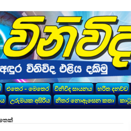
්
එතෙර - මෙතෙර
විනිවිද සායනය
හරිත දනව්ව
කය
උරුමයක අසිරිය
නිතර නොඇසෙන කතා
කාටූ
 තෙක්