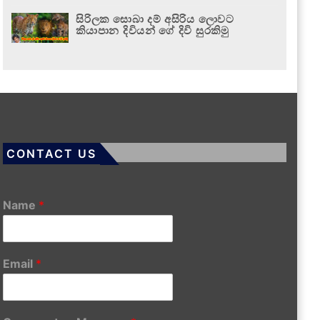
සිරිලක සොබා දම් අසිරිය ලොවට
කියාපාන දිවියන් ගේ දිවි සුරකිමු
CONTACT US
Name
*
Email
*