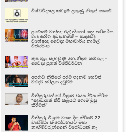
විශ්වවිද්‍යාල කඩඉම් ලකුණු නිකුත් කෙරේ
ප්‍රවේසම් වන්න; එල් නිනෝ යනු පාරිසරික
හෘද රෝග අවදානමකි – හෘදවේද
විශේෂඥ වෛද්‍ය මහාචාර්ය නාමල්
විජයසිංහ
කුස තුළ සැඟවුණු නොනිදන කම්හල –
වෛද්‍ය සුගත් විජේවර්ධන
අපරාධ නීතියේ පරම පදනම හෙවත්
වරදට සරිලන දඬුවම
විනිසුරුවන්ගේ විශ්‍රාම වයස දීර්ඝ කිරීම
“දොවාගත් කිරි කළයට ගොම මුසු
කිරීමක්”
විනිසුරු විශ්‍රාම වයස දිගු කිරීමේ 22
ව්‍යවස්ථා සංශෝධනයට මහා
නාහිමිවරුන්ගෙන් විරෝධයක් නෑ