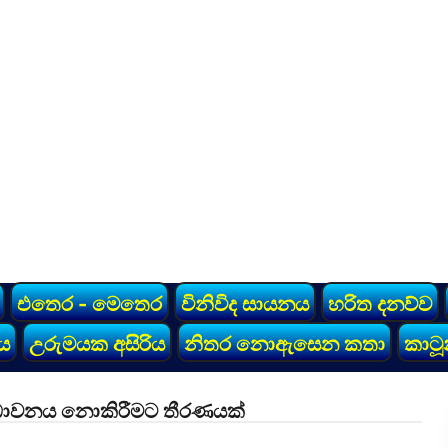
එතෙර - මෙතෙර
විනිවිද සායනය
හරිත දනව්ව
ය
උරුමයක අසිරිය
නිතර නොඇසෙන කතා
කාටූ
් ධාවනය නොකිරීමට තීරණයක්