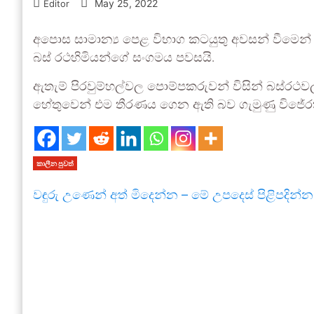
May 25, 2022
Editor
අපොස සාමාන්‍ය පෙළ විභාග කටයුතු අවසන් වීමෙන
බස් රථහිමියන්ගේ සංගමය පවසයි.
ඇතැම් පිරවුම්හල්වල පොම්පකරුවන් විසින් බස්රථවල
හේතුවෙන් එම තීරණය ගෙන ඇති බව ගැමුණු විජේර
කාලීන පුවත්
වඳුරු උණෙන් අත් මිදෙන්න – මේ උපදෙස් පිළිපදින්න