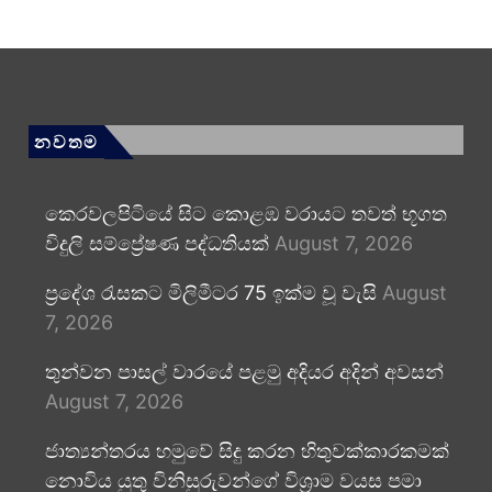
නවතම
කෙරවලපිටියේ සිට කොළඹ වරායට තවත් භූගත
විදුලි සම්ප්‍රේෂණ පද්ධතියක්
August 7, 2026
ප්‍රදේශ රැසකට මිලිමීටර 75 ඉක්ම වූ වැසි
August
7, 2026
තුන්වන පාසල් වාරයේ පළමු අදියර අදින් අවසන්
August 7, 2026
ජාත්‍යන්තරය හමුවේ සිදු කරන හිතුවක්කාරකමක්
නොවිය යුතු විනිසුරුවන්ගේ විශ්‍රාම වයස පමා