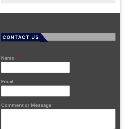
CONTACT US
Name
*
Email
*
Comment or Message
*