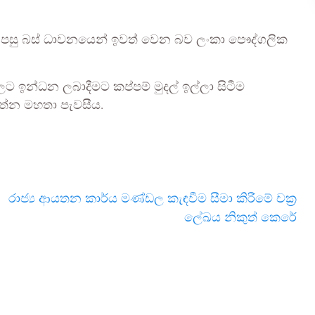
් පසු බස් ධාවනයෙන් ඉවත් වෙන බව ලංකා පෞද්ගලික
ට ඉන්ධන ලබාදීමට කප්පම් මුදල් ඉල්ලා සිටීම
ත්න මහතා පැවසීය.
රාජ්‍ය ආයතන කාර්ය මණ්ඩල කැඳවීම සීමා කිරීමේ චක්‍ර
ලේඛය නිකුත් කෙරේ