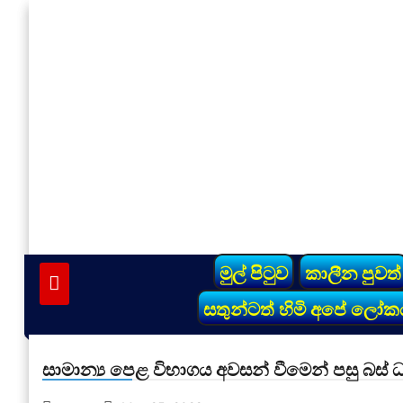
Skip
to
content
vinivida.lk
මුල් පිටුව
කාලීන පුවත්
සතුන්ටත් හිමි අපේ ලෝක
සාමාන්‍ය පෙළ විභාගය අවසන් වීමෙන් පසු බස