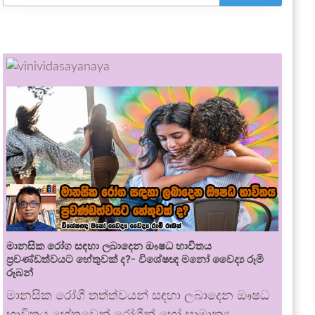
මානසික රෝග සඳහා ලබාදෙන ඖෂධ භාවිතය
ප්‍රචණ්ඩත්වයට හේතුවක් ද?- විශේෂඥ මනෝ වෛද්‍ය රූමි
රූබන්
මානසික රෝගී තත්ත්වයන් සඳහා ලබාදෙන ඖෂධ
භාවිතය හේතුවෙන් රෝගීන් හෝ සාමාන්‍ය