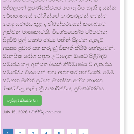
පුද්ගලයන් ප්‍රචණ්ඩත්වයට යොමු විය හැකි ද යන්න
වර්තමානයේ රෝගීන්ගේ භාරකරුවන් මෙන්ම
පොදු සමාජය තුළ ද නිරන්තරයෙන් කතාබහට
ලක්වන මාතෘකාවකි. විශේෂයෙන්ම වර්තමාන
සිදුවීම් මුල් කොට මාධ්‍ය මඟින් සිදුවන ඇතැම්
අසත්‍ය ප්‍රචාර සහ කරුණු විකෘති කිරීම් හේතුවෙන්,
මානසික රෝග සඳහා ලබාදෙන ඖෂධ පිළිබඳව
සමාජය තුළ අනියත බියක් නිර්මාණය වී ඇත.එය
සමාජයීය වශයෙන් ඉතා අහිතකර තත්වයකි. මෙම
සටහන මඟින් ප්‍රධාන මානසික රෝග නාශක
ඖෂධවල සැබෑ ක්‍රියාකාරීත්වය, ප්‍රචණ්ඩත්වය …
වැඩිපුර කියවන්න
විනිවිද සායනය
July 15, 2026
/
1
2
3
4
5
›
»