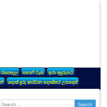
රසගඟුල
පහන් ටැඹ
ඉරා අදුරුපට
න්
දොස් දුරු කරවන දොස්තර උපදෙස්