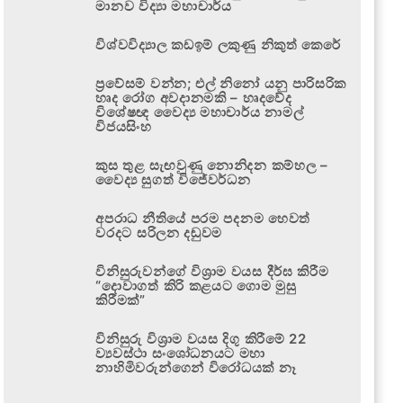
මානව විද්‍යා මහාචාර්ය
විශ්වවිද්‍යාල කඩඉම් ලකුණු නිකුත් කෙරේ
ප්‍රවේසම් වන්න; එල් නිනෝ යනු පාරිසරික
හෘද රෝග අවදානමකි – හෘදවේද
විශේෂඥ වෛද්‍ය මහාචාර්ය නාමල්
විජයසිංහ
කුස තුළ සැඟවුණු නොනිදන කම්හල –
වෛද්‍ය සුගත් විජේවර්ධන
අපරාධ නීතියේ පරම පදනම හෙවත්
වරදට සරිලන දඬුවම
විනිසුරුවන්ගේ විශ්‍රාම වයස දීර්ඝ කිරීම
“දොවාගත් කිරි කළයට ගොම මුසු
කිරීමක්”
විනිසුරු විශ්‍රාම වයස දිගු කිරීමේ 22
ව්‍යවස්ථා සංශෝධනයට මහා
නාහිමිවරුන්ගෙන් විරෝධයක් නෑ