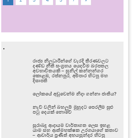
.
රාජ්‍ය නිලධාරීන්ගේ වැරදි තීරණවලට
දණ්ඩ නීති සංග්‍රහය යෙදවීම බරපතල
අවභාවිතයකි – සුනිල් කන්නන්ගර
කොළඹ, රත්නපුර, අම්පාර හිටපු මහ
දිසාපති
ලෝකයේ අඩුවෙන්ම නිදා ගන්නා ජාතිය?
නැව් වලින් බහලුම් මුහුදට පෙරලීම සුළු
පටු දෙයක් නොවේ
සුරාබදු ආදායම වාර්තාගත ලෙස ඉහළ
යාම සහ ආත්මභක්ෂක උරගයාගේ කතාව
– ආචාර්ය ප්‍රණීත් අභයසුන්දර හිටපු