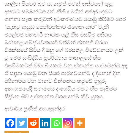
කාලීන පියවර බව ය. නමුත් එවන් තත්වයන් තුළ
අපරාධ සම්බන්ධයෙන් නීතිය මගින් අත්අඩංගුවට
ගන්නා සැක කරුවන් අධිකරණයට යොමු කිරීමට පෙර
“සැඟවූ ආයුධ පෙන්වන්නට රැගෙන යාම” වැනි
ම්ලේච්ඡ වනචාරී නාටක යළි හිස එසවීම අතිශය
බරපතල ඛේදවාචකයකි.වත්මන් ජනපති වරයා
විපක්ෂයේ සිටිය දී ඔහු ගේ බරපතල විවේචනයට ලක්
වූ මෙම සංසිද්ධිය ප්‍රවර්ධනය පාතාලයේ හිස
එසවීමකටත් වඩා බියකරු වනු ඒකාන්ත ය.එමෙන්ම අද
ඒ සඳහා යොමු වන සියළු පාර්ශවයන්ට ද දිනෙන් දින
පරිනාමය වන මානව චින්තනය හමුවේ නුදුරු
අනාගතයේදී සමාජමය දංගෙඩිය මතට හිස තැබීමට
සිදුවන බව ද ඒකාන්ත වශයෙන්ම කිව යුතුය.
ආචාර්ය ප්‍රණීත් අභයසුන්දර