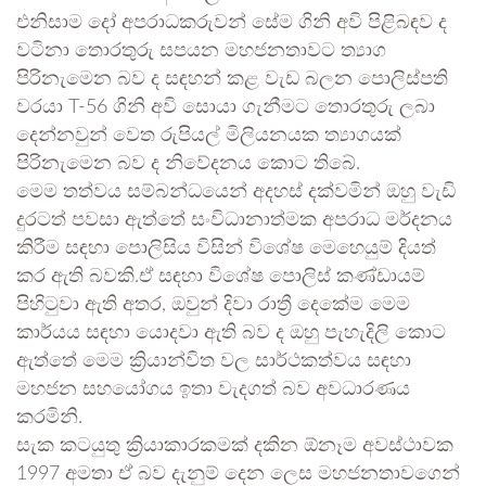
එනිසාම දෝ අපරාධකරුවන් සේම ගිනි අවි පිළිබඳව ද
වටිනා තොරතුරු සපයන මහජනතාවට ත්‍යාග
පිරිනැමෙන බව ද සඳහන් කළ වැඩ බලන පොලිස්පති
වරයා T-56 ගිනි අවි සොයා ගැනීමට තොරතුරු ලබා
දෙන්නවුන් වෙත රුපියල් මිලියනයක ත්‍යාගයක්
පිරිනැමෙන බව ද නිවේදනය කොට තිබේ.
මෙම තත්වය සම්බන්ධයෙන් අදහස් දක්වමින් ඔහු වැඩි
දුරටත් පවසා ඇත්තේ සංවිධානාත්මක අපරාධ මර්දනය
කිරීම සඳහා පොලිසිය විසින් විශේෂ මෙහෙයුම් දියත්
කර ඇති බවකි.ඒ සඳහා විශේෂ පොලිස් කණ්ඩායම්
පිහිටුවා ඇති අතර, ඔවුන් දිවා රාත්‍රී දෙකේම මෙම
කාර්යය සඳහා යොදවා ඇති බව ද ඔහු පැහැදිලි කොට
ඇත්තේ මෙම ක්‍රියාන්විත වල සාර්ථකත්වය සඳහා
මහජන සහයෝගය ඉතා වැදගත් බව අවධාරණය
කරමිනි.
සැක කටයුතු ක්‍රියාකාරකමක් දකින ඕනෑම අවස්ථාවක
1997 අමතා ඒ බව දැනුම් දෙන ලෙස මහජනතාවගෙන්