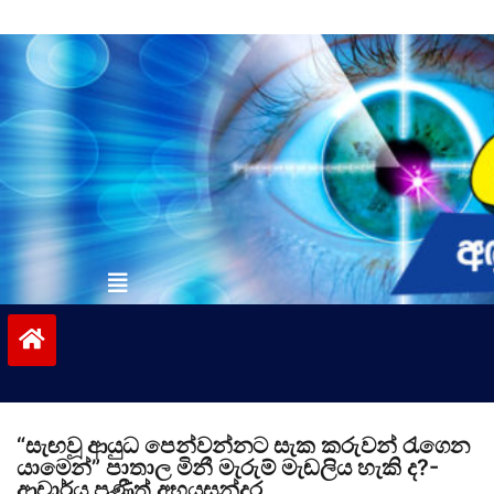
Skip
to
content
vinivida.lk
“සැඟවූ ආයුධ පෙන්වන්නට සැක කරුවන් රැගෙන
යාමෙන්” පාතාල මිනී මැරුම් මැඬලිය හැකි ද?-
ආචාර්ය ප්‍රණීත් අභයසුන්දර