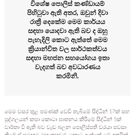
විශේෂ පොලිස් කණ්ඩායම්
පිහිටුවා ඇති අතර, ඔවුන් දිවා
රාත්‍රී දෙකේම මෙම කාර්යය
සඳහා යොදවා ඇති බව ද ඔහු
පැහැදිලි කොට ඇත්තේ මෙම
ක්‍රියාන්විත වල සාර්ථකත්වය
සඳහා මහජන සහයෝගය ඉතා
වැදගත් බව අවධාරණය
කරමිනි.
මෙම වසර තුළ පමණක් වෙඩි තැබීමේ සිද්ධීන් 17ක් සහ
පුද්ගලයන් කපා කොටා ඝාතනය කිරීමේ සිද්ධීන් 5ක්
වාර්තා වී ඇති බව වැඩ බලන පොලිස්පති වරයා පවසා