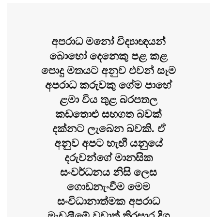
අපරාධ මනෝ විද්‍යාඥයන්
බොහෝ දෙනෙකු පළ කළ
පොදු මතයට අනුව එවන් සෑම
අපරාධ කරුවකු ගේම පාහේ
ළමා විය තුළ බරපතල
කඩතොළු සහගත බවක්
දක්නට ලැබෙන බවකි. ඒ
අනුව අපට හැඟී යනුයේ
දරුවන්ගේ මානසික
සංවර්ධනය නිසි ලෙස
ගොඩනැංවීම මෙම
සංවිධානාත්මක අපරාධ
මැඩලීමේ වඩාත් තිරසාර දිගු