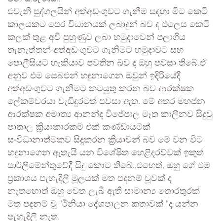
එවැනි පුද්ගලයින් අත්අඩංගුවට ගැනීම සඳහා මීට කෙටි
කාලයකට පෙර විධානයක් ලබාදුන් බව ද එලෙස කෙටි
කලක් තුළ අවි පුහුණුව ලබා හමුදාවෙන් පලාගිය
තැනැත්තන් අත්අඩංගුවට ගැනීමට හමුදාවට සහ
පොලීසියට හැකියාව පවතින බව ද ඔහු පවසා තිබේ.ඒ
අනුව එම සෙබළුන් හඳුනාගෙන ඔවුන් ඉදිරියේදී
අත්අඩංගුවට ගැනීමට කටයුතු කරන බව ආරක්ෂක
ලේකම්වරයා වැඩිදුරටත් පවසා ඇත. මේ අතර මහජන
ආරක්ෂක අමාත්‍ය ආනන්ද විජේපාල මෑත කාලීනව සිදුවු
පාතාල ක්‍රියාකාරකම් එක් කණ්ඩායමක්
සංවිධානාත්මකව සිදුකරන ක්‍රියාවන් බව මේ වන විට
හඳුනාගෙන ඇතැයි යන විශේෂිත හෙළිදරව්වක් ඉකුත්
පාර්ලිමේන්තුවේදී සිදු කොට තිබේ..එහෙත්, ඔහු ගේ එම
ප්‍රකාශය පැහැදිලි මූලයක් මත පදනම් වූවක් ද
නැතහොත් ඔහු වෙත ලැබී ඇති සාමාන්‍ය තොරතුරක්
මත පදනම් වූ “ඊනියා දේශපාලන කතාවක් “ද යන්න
පැහැදිලි නැත.