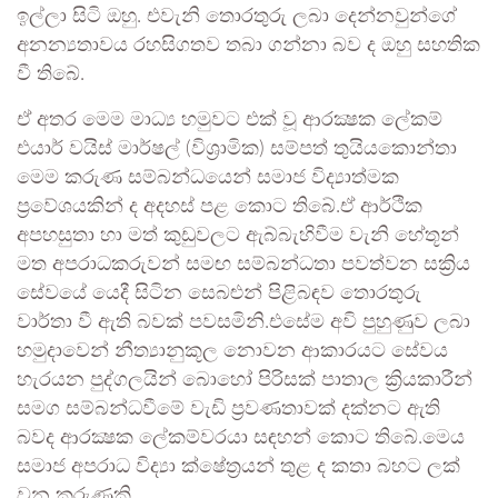
ඉල්ලා සිටි ඔහු. එවැනි තොරතුරු ලබා දෙන්නවුන්ගේ
අනන්‍යතාවය රහසිගතව තබා ගන්නා බව ද ඔහු සහතික
වී තිබේ.
ඒ අතර මෙම මාධ්‍ය හමුවට එක් වූ ආරක්‍ෂක ලේකම්
එයාර් වයිස් මාර්ෂල් (විශ්‍රාමික) සම්පත් තුයියකොන්තා
මෙම කරුණ සම්බන්ධයෙන් සමාජ විද්‍යාත්මක
ප්‍රවේශයකින් ද අදහස් පළ කොට තිබේ.ඒ ආර්ථික
අපහසුතා හා මත් කුඩුවලට ඇබ්බැහිවීම වැනි හේතූන්
මත අපරාධකරුවන් සමඟ සම්බන්ධතා පවත්වන සක්‍රිය
සේවයේ යෙදී සිටින සෙබළුන් පිළිබඳව තොරතුරු
වාර්තා වී ඇති බවක් පවසමිනි.එසේම අවි පුහුණුව ලබා
හමුදාවෙන් නීත්‍යානුකූල නොවන ආකාරයට සේවය
හැරයන පුද්ගලයින් බොහෝ පිරිසක් පාතාල ක්‍රියකාරීන්
සමග සම්බන්ධවීමේ වැඩි ප්‍රවණතාවක් දක්නට ඇති
බවද ආරක්‍ෂක ලේකම්වරයා සඳහන් කොට තිබේ.මෙය
සමාජ අපරාධ විද්‍යා ක්ෂේත්‍රයන් තුළ ද කතා බහට ලක්
වන කරුණකි.