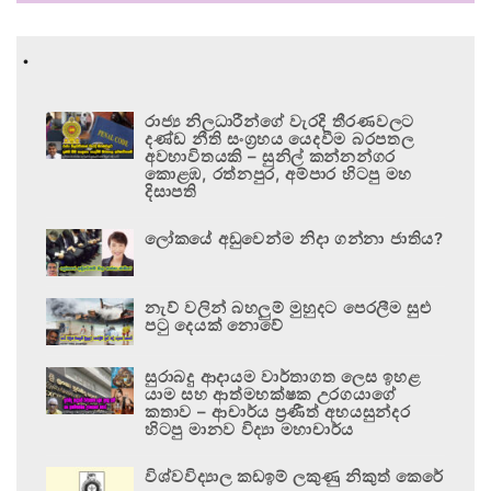
.
රාජ්‍ය නිලධාරීන්ගේ වැරදි තීරණවලට
දණ්ඩ නීති සංග්‍රහය යෙදවීම බරපතල
අවභාවිතයකි – සුනිල් කන්නන්ගර
කොළඹ, රත්නපුර, අම්පාර හිටපු මහ
දිසාපති
ලෝකයේ අඩුවෙන්ම නිදා ගන්නා ජාතිය?
නැව් වලින් බහලුම් මුහුදට පෙරලීම සුළු
පටු දෙයක් නොවේ
සුරාබදු ආදායම වාර්තාගත ලෙස ඉහළ
යාම සහ ආත්මභක්ෂක උරගයාගේ
කතාව – ආචාර්ය ප්‍රණීත් අභයසුන්දර
හිටපු මානව විද්‍යා මහාචාර්ය
විශ්වවිද්‍යාල කඩඉම් ලකුණු නිකුත් කෙරේ