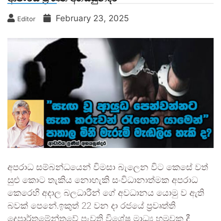
February 23, 2025
Editor
අපරාධ සම්බන්ධයෙන් විමසා බැලෙන විට කෙසේ වත්
සුළු කොට තැකිය නොහැකි සංවිධානාත්මක අපරාධ
කෙරෙහි අදාල බලධාරීන් ගේ අවධානය යොමු ව ඇති
බවක් පෙනේ.ඉකුත් 22 වන දා රජයේ ප්‍රවෘත්ති
දෙපාර්තමේන්තුවේ පැවති විශේෂ මාධ්‍ය හමුවක දී