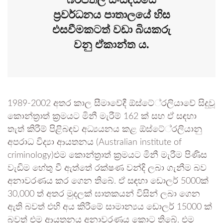
ප්‍රවර්ධනය පාතාලයේ හිස
එසවීමකටත් වඩා බියකරු
වනු ඒකාන්ත ය.
1989-2002 අතර කාල සීමාවේදී ඕස්ටේ්‍රලියාවේ සිදුවූ
කොන්ත්‍රාත් ක්‍රමයට මිනී මැරීම් 162 ක් සහ ඒ සඳහා
තැත් කිරීම් පිළිබඳව අධ්‍යයනය කළ ඕස්ටේ්‍රලියානු
අපරාධ විද්‍යා ආයතනය (Australian institute of
criminology)එම කොන්ත්‍රාත් ක්‍රමයට මිනී මැරීම පිණිස
වැඩිම හේතු වී ඇත්තේ රක්ෂණ වන්දි ලබා ගැනීම බව
අනාවරණය කර ගෙන තිබේ. ඒ සඳහා ඩොලර් 5000ක්
30,000 ත් අතර මුදලක් ඝාතකයන් විසින් ලබා ගෙන
ඇති බවත් එහි අය කිරීමේ සාමාන්‍යය ඩොලර් 15000 ක්
බවත් එම ආයතනය අනාවරණය කොට තිබේ. එම