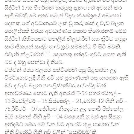
තිබේ.ඒ සමඟම ඔහු තහවුරු කොට ඇත්තේ මේ අතරින්
සිද්ධීන් 17ක විමර්ශන කටයුතු දැනටමත් අවසන් කර
ඇති බවකි.මේ අතර සමාජ විද්‍යා ක්ෂේත්‍රයේ බොහෝ
දෙනකු ගේ අවධානයට ලක් වූ කරුණක් ද වැඩ බලන
පොලිස්පති වරයා අවධාරණය කොට තිබේ.එනම් මෙම
සිද්ධීන් කිහිපයකට පොලිස් නිලධාරීන් සහ ත්‍රිවිධ හමුදා
සාමාජිකයන් ඍජුව හා වක්‍රව සම්බන්ධ වී සිටි බවකි.
එවැනි නිලධාරීන් 11 දෙනෙකු අත්අඩංගුවට ගෙන ඇති
බව ද ඔහු පෙන්වා දී තිබේ.
වත්මන් රජය බලයට පත්වීමෙන් පසු සිදු කරන ලද
විමර්ශනවලදී ගිනි අවි යම් ප්‍රමාණයක් සොයාගෙන ඇති
බව ද වැඩ බලන පොලිස්පතිවරයා වැඩිදුරටත්
අනාවරණය කොට ඇති අතර.ඒ T-56 පහර රයිෆල් –
13,රිවෝල්වර් – 15,පිස්තෝල – 21,බෝර්-12 ගිනි අවි –
75,රිපීටර් – 07,දේශීයව නිපදවන ලද පොඩි පිස්තෝල –
805,වෙනත් ගිනි අවි – 04 වශයෙනි.නමුත් අප සිතන
අන්දමට මෙය මේ වන විට අප රට තුළ භාවිතා වන
නීති විරෝධී ගිනි අවි වලින් “සොච්චම”කි.