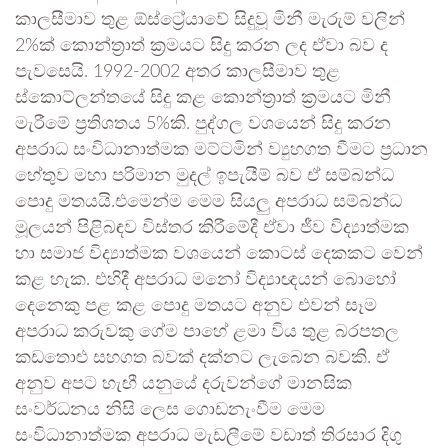
කාලසීමාව තුළ ඕස්ට්‍රේයාවේ සිදුවූ මිනී මැරුම් වලින්
2%ක් කොන්ත්‍රාත් ක්‍රමයට සිදු කරන ලද ඒවා බව ද
පැවසෙයි. 1992-2002 අතර කාලසීමාව තුළ
ස්කොට්ලන්තයේ සිදු කළ කොන්ත්‍රාත් ක්‍රමයට මිනී
මැරීමේ ප්‍රතිශතය 5%කි. පුද්ගල වශයෙන් සිදු කරන
අපරාධ සංවිධානාත්මක මට්ටමින් ව්‍යුහගත වීමට ප්‍රධාන
හේතුව මහා පරිමාන මුදල් ඉපැයීම් බව ඒ සම්බන්ධ
පොදු මතයයි.එමෙන්ම මෙම සියලු අපරාධ සම්බන්ධ
මූලයන් පිළිබඳව විස්තර කිරීමේදී ඒවා ජීව විද්‍යාත්මක
හා සමාජ විද්‍යාත්මක වශයෙන් කොටස් දෙකකට වෙන්
කළ හැක. එහිදී අපරාධ මනෝ විද්‍යාඥයන් බොහෝ
දෙනෙකු පළ කළ පොදු මතයට අනුව එවන් සෑම
අපරාධ කරුවකු ගේම පාහේ ළමා විය තුළ බරපතල
කඩතොළු සහගත බවක් දක්නට ලැබෙන බවකි. ඒ
අනුව අපට හැඟී යනුයේ දරුවන්ගේ මානසික
සංවර්ධනය නිසි ලෙස ගොඩනැංවීම මෙම
සංවිධානාත්මක අපරාධ මැඩලීමේ වඩාත් තිරසාර දිගු