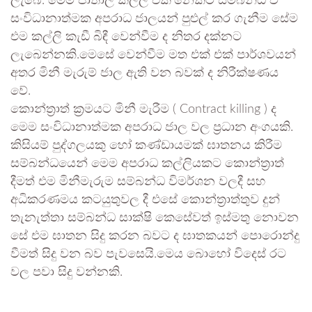
ලැබේ. මෙම පාතාල කල්ලි එකි’නෙකට සම්බන්ධ වී
සංවිධානාත්මක අපරාධ ජාලයන් පුළුල් කර ගැනීම සේම
එම කල්ලි කැඩී බිඳී වෙන්වීම ද නිතර දක්නට
ලැබෙන්නකි.මෙසේ වෙන්වීම මත එක් එක් පාර්ශවයන්
අතර මිනී මැරුම් ජාල ඇති වන බවක් ද නිරීක්ෂණය
වේ.
කොන්ත්‍රාත් ක්‍රමයට මිනී මැරීම ( Contract killing ) ද
මෙම සංවිධානාත්මක අපරාධ ජාල වල ප්‍රධාන අංගයකි.
කිසියම් පුද්ගලයකු හෝ කණ්ඩායමක් ඝාතනය කිරීම
සම්බන්ධයෙන් මෙම අපරාධ කල්ලියකට කොන්ත්‍රාත්
දීමත් එම මිනීමැරුම සම්බන්ධ විමර්ශන වලදී සහ
අධිකරණමය කටයුතුවල දී එසේ කොන්ත්‍රාත්තුව දුන්
තැනැත්තා සම්බන්ධ සාක්ෂි කෙසේවත් ඉස්මතු නොවන
සේ එම ඝාතන සිදු කරන බවට ද ඝාතකයන් පොරොන්දු
වීමත් සිදු වන බව පැවසෙයි.මෙය බොහෝ විදෙස් රට
වල පවා සිදු වන්නකි.