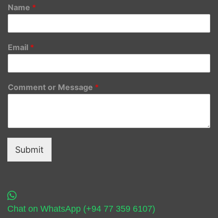
Name
*
Email
*
Comment or Message
*
Submit
Chat on WhatsApp (+94 77 359 6107)