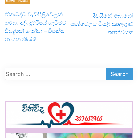
එතෙර - මෙතෙර
ඒකාබද්ධ වැඩපිළිවෙලක්
දිවයිනේ බොහෝ
හරහා අලි දුම්රියේ ගැටීමට
ප්‍රදේශවලට වියළි කාලගුණ
විසදුමක් දෙන්න – විපක්ෂ
තත්ත්වයක්
නායක කියයි!