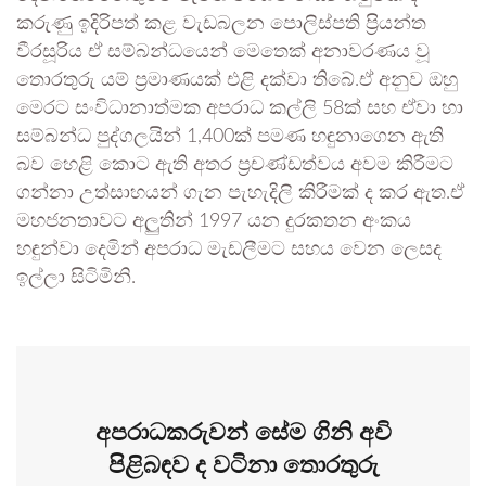
කරුණු ඉදිරිපත් කළ වැඩබලන පොලිස්පති ප්‍රියන්ත
වීරසූරිය ඒ සම්බන්ධයෙන් මෙතෙක් අනාවරණය වූ
තොරතුරු යම් ප්‍රමාණයක් එළි දක්වා තිබේ.ඒ අනුව ඔහු
මෙරට සංවිධානාත්මක අපරාධ කල්ලි 58ක් සහ ඒවා හා
සම්බන්ධ පුද්ගලයින් 1,400ක් පමණ හඳුනාගෙන ඇති
බව හෙළි කොට ඇති අතර ප්‍රචණ්ඩත්වය අවම කිරීමට
ගන්නා උත්සාහයන් ගැන පැහැදිලි කිරීමක් ද කර ඇත.ඒ
මහජනතාවට අලුුතින් 1997 යන දුරකතන අංකය
හඳුන්වා දෙමින් අපරාධ මැඩලීමට සහය වෙන ලෙසද
ඉල්ලා සිටිමිනි.
අපරාධකරුවන් සේම ගිනි අවි
පිළිබඳව ද වටිනා තොරතුරු