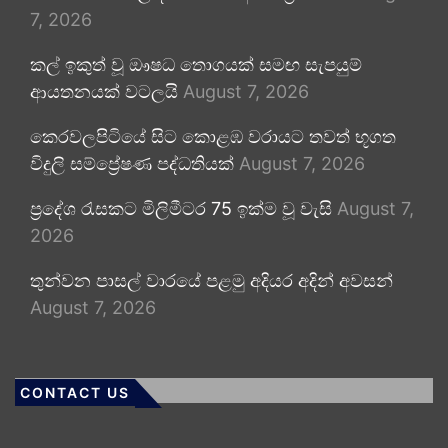
7, 2026
කල් ඉකුත් වූ ඖෂධ තොගයක් සමඟ සැපයුම්
ආයතනයක් වටලයි
August 7, 2026
කෙරවලපිටියේ සිට කොළඹ වරායට තවත් භූගත
විදුලි සම්ප්‍රේෂණ පද්ධතියක්
August 7, 2026
ප්‍රදේශ රැසකට මිලිමීටර 75 ඉක්ම වූ වැසි
August 7,
2026
තුන්වන පාසල් වාරයේ පළමු අදියර අදින් අවසන්
August 7, 2026
CONTACT US