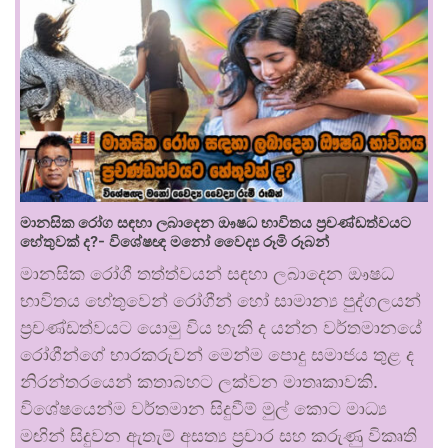
මානසික රෝග සඳහා ලබාදෙන ඖෂධ භාවිතය ප්‍රචණ්ඩත්වයට
හේතුවක් ද?- විශේෂඥ මනෝ වෛද්‍ය රූමි රූබන්
මානසික රෝගී තත්ත්වයන් සඳහා ලබාදෙන ඖෂධ
භාවිතය හේතුවෙන් රෝගීන් හෝ සාමාන්‍ය පුද්ගලයන්
ප්‍රචණ්ඩත්වයට යොමු විය හැකි ද යන්න වර්තමානයේ
රෝගීන්ගේ භාරකරුවන් මෙන්ම පොදු සමාජය තුළ ද
නිරන්තරයෙන් කතාබහට ලක්වන මාතෘකාවකි.
විශේෂයෙන්ම වර්තමාන සිදුවීම් මුල් කොට මාධ්‍ය
මඟින් සිදුවන ඇතැම් අසත්‍ය ප්‍රචාර සහ කරුණු විකෘති