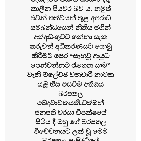
කාලීන පියවර බව ය. නමුත්
එවන් තත්වයන් තුළ අපරාධ
සම්බන්ධයෙන් නීතිය මගින්
අත්අඩංගුවට ගන්නා සැක
කරුවන් අධිකරණයට යොමු
කිරීමට පෙර “සැඟවූ ආයුධ
පෙන්වන්නට රැගෙන යාම”
වැනි ම්ලේච්ඡ වනචාරී නාටක
යළි හිස එසවීම අතිශය
බරපතල
ඛේදවාචකයකි.වත්මන්
ජනපති වරයා විපක්ෂයේ
සිටිය දී ඔහු ගේ බරපතල
විවේචනයට ලක් වූ මෙම
බරපතල සංසිද්ධියේ