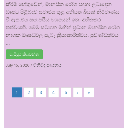
කිරීම් හේතුවෙන්, මානසික රෝග සඳහා ලබාදෙන
ඖෂධ පිළිබඳව සමාජය තුළ අනියත බියක් නිර්මාණය
වී ඇත.එය සමාජයීය වශයෙන් ඉතා අහිතකර
තත්වයකි. මෙම සටහන මඟින් ප්‍රධාන මානසික රෝග
නාශක ඖෂධවල සැබෑ ක්‍රියාකාරීත්වය, ප්‍රචණ්ඩත්වය
…
වැඩිපුර කියවන්න
විනිවිද සායනය
July 15, 2026
/
1
2
3
4
5
›
»