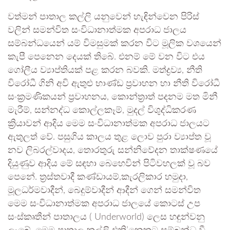
වත්මන් පාතාල කල්ලි යනුවෙන් හැඳින්වෙන පිරිස්
වලින් සමන්විත සංවිධානාත්මක අපරාධ ජාලය
සම්බන්ධයෙන් යම් විමසුමක් කරන විට මූලික වශයෙන්
කැපී පෙනෙන දෙයක් තිබේ. එනම් මේ වන විට එය
ගෝලීය ව්‍යාප්තියක් පළ කරන බවකි. මත්ද්‍රව්‍ය, නීති
විරෝධී ගිනි අවි ඇතුළු භාණ්ඩ ප්‍රවාහන හා නීති විරෝධී
සංක්‍රමණිකයන් ප්‍රවාහනය, කොන්ත්‍රාත් පදනම මත මිනී
මැරීම්, සන්නද්ධ කොල්ලකෑම්, මුදල් විශුද්ධිකරණ
ක්‍රියාවන් ආදිය මෙම සංවිධානාත්මක අපරාධ ජාලයට
ඇතුලත් වේ. පසුගිය කාලය තුළ ලොව පුරා ව්‍යාප්ත වූ
නව ලිබරල්වාදය, තොරතුරු සන්නිවේදන තාක්ෂණයේ
දියුණුව ආදිය මේ සඳහා බෙහෙවින් පිටිවහලක් වූ බව
පෙනේ. ත්‍රස්තවාදී කණ්ඩායම්,කැරලිකාර හමුදා,
මූලධර්මවාදීන්, බෙදුම්වාදීන් ආදීන් ගෙන් සමන්විත
මෙම සංවිධානාත්මක අපරාධ ජාලයේ කොටස් උප
සංස්කෘතීන් පාතාලය ( Underworld) ලෙස හඳුන්වනු