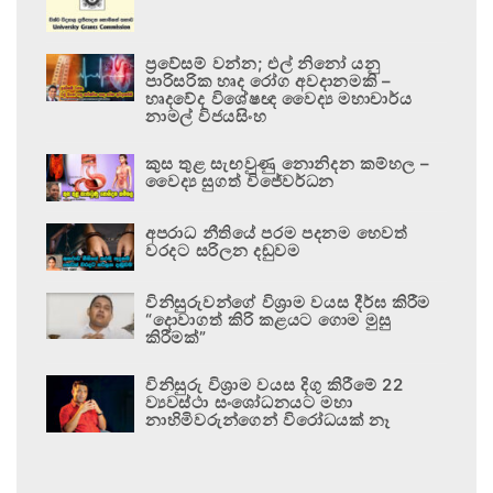
ප්‍රවේසම් වන්න; එල් නිනෝ යනු
පාරිසරික හෘද රෝග අවදානමකි –
හෘදවේද විශේෂඥ වෛද්‍ය මහාචාර්ය
නාමල් විජයසිංහ
කුස තුළ සැඟවුණු නොනිදන කම්හල –
වෛද්‍ය සුගත් විජේවර්ධන
අපරාධ නීතියේ පරම පදනම හෙවත්
වරදට සරිලන දඬුවම
විනිසුරුවන්ගේ විශ්‍රාම වයස දීර්ඝ කිරීම
“දොවාගත් කිරි කළයට ගොම මුසු
කිරීමක්”
විනිසුරු විශ්‍රාම වයස දිගු කිරීමේ 22
ව්‍යවස්ථා සංශෝධනයට මහා
නාහිමිවරුන්ගෙන් විරෝධයක් නෑ