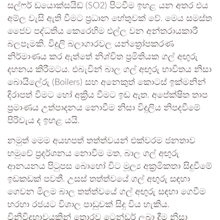
සල්ෆර් ඩයොක්සයිඩ් (SO2) පිටවීම ඉහළ යන අතර එය
අම්ල වැසි ඇති වීමට ප්‍රධාන හේතුවක් වේ. මෙය සමස්ත
ජෛව පද්ධතිය කෙරෙහිම එල්ල වන අන්තරායකාරී
බලපෑමකි. විදුලි බලාගාරවල යන්ත්‍රෝපකරණ
නිර්මාණය කර ඇත්තේ නිශ්චිත ප්‍රමිතියක ගල් අඟුරු
දහනය කිරීමටය. එබැවින් බාල ගල් අඟුරු භාවිතය නිසා
බොයිලේරු (Boilers) සහ අනෙකුත් කොටස් ඉක්මනින්
දිරාපත් වීමට හෝ අක්‍රිය වීමට ඉඩ ඇත. අපේක්ෂිත තාප
ප්‍රමාණය උත්පාදනය නොවීම නිසා විදුලිය නිපදවීමේ
පිරිවැය ද ඉහළ යයි.
නමුත් මෙම අයහපත් තත්ත්වයන් එක්වරම ජනතාව
හමුවේ ප්‍රදර්ශනය නොවීම මත, බාල ගල් අඟුරු
ආනයනය පිටුපස බොහෝ විට මූල්‍ය අක්‍රමිකතා සිදුවීමේ
ඉඩකඩක් පවතී. උසස් තත්ත්වයේ ගල් අඟුරු සඳහා
ගෙවන මිලම බාල තත්ත්වයේ ගල් අඟුරු සඳහා ගෙවීම
හරහා රජයට විශාල පාඩුවක් සිදු විය හැකිය.
විනිවිදභාවයකින් තොරව ටෙන්ඩර් ලබා දීම නිසා