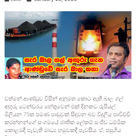
වත්මන් ආණ්ඩුව විසින් අනුමත කොට ඇති බාල ගල්
අඟුරු ටෙන්ඩරය හේතුවෙන් එක් දිනකට රුපියල්
මිලියන 75ක පමණ පාඩුවක් සිදුවන බව විදුලිය පාවිච්චි
කරන්නන්ගේ සංගමයේ ජාතික ලේකම් සංජීව ධම්මික
කොළඹදී පැවැති මාධ්‍ය හමුවකදී පැවසීය. ඒ, පසුගිය