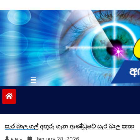
Skip
to
content
vinivida.lk
සැර බාල ගල් අඟුරු ගැන ආණ්ඩුවේ සැර බාල කතා
January 28, 2026
Editor