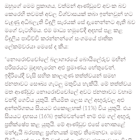
ඔහුගේ මෙම ප්‍රකාශය, වත්මන් ආණ්ඩුවේ අවංක බව
කෙරෙහි තවමත් අචල විශ්වාසයක් තබා ඉන්නවුන් හට
වැදුණු අධිබලැති විදුලි සැරයක් සේ දැනෙන්නට ඇති බව
මගේ වැටහීමය. එම මාධ්‍ය හමුවේදී අදහස් පළ කළ
විදුලිය පාවිච්චි කරන්නන්ගේ සංගමයේ ජාතික
ලේකම්වරයා මෙසේ ද කීය:
“නොරොච්චෝලේ බලාගාරයේ බොයිලේරුව මඟින්
පරිසරයට මුදාහැරෙන අළු ප්‍රමාණය හේතුවෙන්,
ඉදිරියේදී වැසි සහිත කාලගුණ තත්ත්වයන් සමඟ
ජනතාවට සෞඛ්‍ය ගැටලු මතුවිය හැකියි. මේ තත්ත්වය
මත ආණ්ඩුව නොරොච්චෝලේ අවට ජනතාවට වහාම
වන්දි ගෙවිය යුතුයි. නියමිත ලෙස ගල් අඟුරුවල අළු
අන්තර්ගතය සියයට එකොළහක් (11%) විය යුතුයි. එය
සියයට දහසය (16%) ඉක්මවන්නේ නම් එම ගල් අඟුරු
ප්‍රතික්ෂේප කළ යුතුයි. මේ ආණ්ඩුව එසේ නොකළේ
මන්දැයි බරපතළ ප්‍රශ්නයක් මතුව තිබෙනවා. මෙම