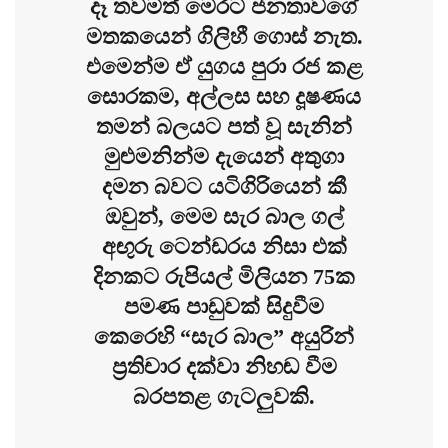
දෑ තවමත් මෙරට ජනතාවගේ
මතකයෙන් ගිලිහී ගොස් නැත.
එමෙන්ම ඒ යුගය පුරා රජ කළ
සොරකම, අල්ලස සහ දූෂණය
තමන් බලයට පත් වූ සැනින්
මුළුමනින්ම දැයෙන් අතුගා
දමන බවට යටිගිරියෙන් කී
ඔවුන්, මෙම සැර බාල ගල්
අඟුරු ටෙන්ඩරය නිසා එක්
දිනකට රුපියල් මිලියන 75ක
පමණ පාඩුවක් සිදුවීම
කෙරෙහි “සැර බාල” අයුරින්
ප්‍රතිචාර දක්වා නිහඬ වීම
බරපතළ ගැටලුවකි.