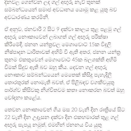
දිනවල ගෙන්වන ලද ගල් අඟුරු නැව් තුනක්
සම්බන්ධයෙන් සමාජ අවධානය යොමු කළ යුතු බව
අවධාරණය කරමිනි.
ඒ අනුව, ජනවාරි 2 සිට 9 දක්වා කාලය තුළ පළමු ගල්
අඟුරු නෞකාවෙන් ලබාගත් ගල් අඟුරු පරීක්ෂා
කිරීමේදී, ජනන යන්ත්‍රවල මෙගාවොට් 15ක විදුලි
නිෂ්පාදන ධාරිතාවක් අහිමි වී ඇති අතර, ජනන යන්ත්‍ර
තුනම එකතුවෙන් මෙගාවොට් 45ක බලශක්ති අහිමි
වීමක් සිදුව ඇති බව ඔහු කීය. දෙවන ගල් අඟුරු
නෞකාව සම්බන්ධයෙන් මෙතෙක් කිසිදු පැහැදිලි
තොරතුරක් නොමැති බවත්, ඒ පිළිබඳව වගකිවයුතු
පාර්ශ්ව කිසිවකු නිශ්චිතවම කතා නොකරන බවත් ඔහු
චෝදනා කළේය.
තෙවන නෞකාවෙන් ගිය මස 20 වැනි දින රාත්‍රියේ සිට
22 වැනි දින උදෑසන දක්වා දින එකහමාරක් තුළ ගල්
අඟුරු සැපයූ නමුත්, එමඟින් ජනනය විය යුතු