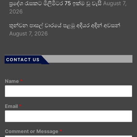
ප්‍රදේශ රැසකට මිලිමීටර 75 ඉක්ම වූ වැසි
August 7,
2026
තුන්වන පාසල් වාරයේ පළමු අදියර අදින් අවසන්
August 7, 2026
CONTACT US
Name
*
Email
*
Comment or Message
*