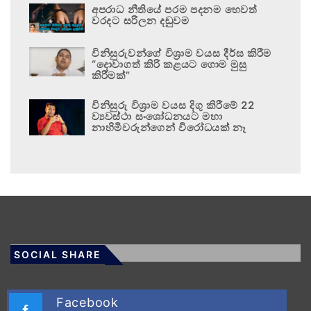
අපරාධ නීතියේ පරම පදනම හෙවත්
වරදට සරිලන දඬුවම
විනිසුරුවන්ගේ විශ්‍රාම වයස දීර්ඝ කිරීම
“දොවාගත් කිරි කළයට ගොම මුසු
කිරීමක්”
විනිසුරු විශ්‍රාම වයස දිගු කිරීමේ 22
ව්‍යවස්ථා සංශෝධනයට මහා
නාහිමිවරුන්ගෙන් විරෝධයක් නෑ
SOCIAL SHARE
Facebook