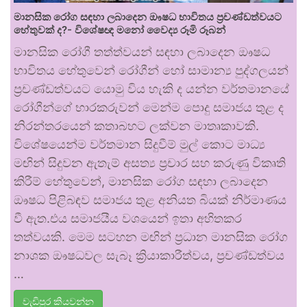
මානසික රෝග සඳහා ලබාදෙන ඖෂධ භාවිතය ප්‍රචණ්ඩත්වයට
හේතුවක් ද?- විශේෂඥ මනෝ වෛද්‍ය රූමි රූබන්
මානසික රෝගී තත්ත්වයන් සඳහා ලබාදෙන ඖෂධ
භාවිතය හේතුවෙන් රෝගීන් හෝ සාමාන්‍ය පුද්ගලයන්
ප්‍රචණ්ඩත්වයට යොමු විය හැකි ද යන්න වර්තමානයේ
රෝගීන්ගේ භාරකරුවන් මෙන්ම පොදු සමාජය තුළ ද
නිරන්තරයෙන් කතාබහට ලක්වන මාතෘකාවකි.
විශේෂයෙන්ම වර්තමාන සිදුවීම් මුල් කොට මාධ්‍ය
මඟින් සිදුවන ඇතැම් අසත්‍ය ප්‍රචාර සහ කරුණු විකෘති
කිරීම් හේතුවෙන්, මානසික රෝග සඳහා ලබාදෙන
ඖෂධ පිළිබඳව සමාජය තුළ අනියත බියක් නිර්මාණය
වී ඇත.එය සමාජයීය වශයෙන් ඉතා අහිතකර
තත්වයකි. මෙම සටහන මඟින් ප්‍රධාන මානසික රෝග
නාශක ඖෂධවල සැබෑ ක්‍රියාකාරීත්වය, ප්‍රචණ්ඩත්වය
…
වැඩිපුර කියවන්න