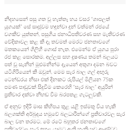
නිදහසෙන් පසු ගත වූ හැත්තෑ හය වසර “ශාපලත්
යුගයක්” සේ සෘජුවම හඳුන්වා දුන් වත්මන් රජයේ
වගකිව යුත්තන්, පසුගිය ජනාධිපතිවරණ සහ මැතිවරණ
වේදිකාවල කළ කී දෑ තවමත් මෙරට ජනතාවගේ
මතකයෙන් ගිලිහී ගොස් නැත. එමෙන්ම ඒ යුගය පුරා
රජ කළ සොරකම, අල්ලස සහ දූෂණය තමන් බලයට
පත් වූ සැනින් මුළුමනින්ම දැයෙන් අතුගා දමන බවට
යටිගිරියෙන් කී ඔවුන්, මෙම සැර බාල ගල් අඟුරු
ටෙන්ඩරය නිසා එක් දිනකට රුපියල් මිලියන 75ක
පමණ පාඩුවක් සිදුවීම කෙරෙහි “සැර බාල” අයුරින්
ප්‍රතිචාර දක්වා නිහඬ වීම බරපතළ ගැටලුවකි.
ඒ අනුව ඉදිරි මාස කිහිපය තුළ යළි ඉස්මතු විය හැකි
බලශක්ති අර්බුදය හමුවේ බලධාරීන්ගේ ප්‍රතිචාරවල සැර
බාල වන තරමට, මේ රටේ බහුතර ජනතාවගේ
ප්‍රතිචාරවල සැර ඉහළ යාමට ඇති හැකියාව ආණ්ඩුව