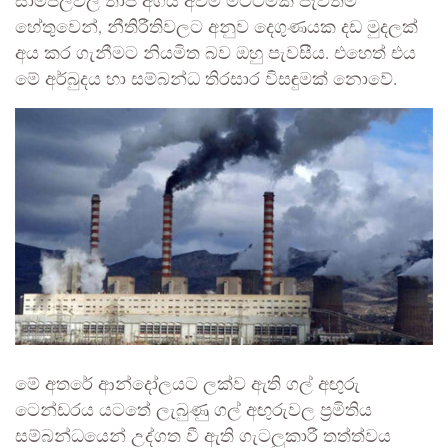
සාම්පලවල තාප අගය අවම මට්ටමක පැවතීම
හේතුවෙන්, නීතිරීතිවලට අනුව දෙගුණයක දඩ මුදලක්
අය කර ගැනීමට නියමිත බව ඔහු පැවසීය. එහෙත් එය
මේ අර්බුදය හා සම්බන්ධ තිරසාර විසඳුමක් නොවේ.
මේ අතරේ ආන්දෝලයට ලක්ව ඇති ගල් අඟුරු
ටෙන්ඩරය යටතේ ලැබුණු ගල් අඟුරුවල ප්‍රමිතිය
සම්බන්ධයෙන් උද්ගත වී ඇති ගැටලුකාරී තත්ත්වය