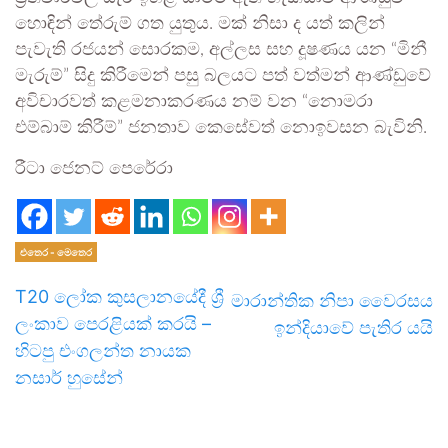
හොඳින් තේරුම් ගත යුතුය. මක් නිසා ද යත් කලින්
පැවැති රජයන් සොරකම, අල්ලස සහ දූෂණය යන “මිනී
මැරුම්” සිදු කිරීමෙන් පසු බලයට පත් වත්මන් ආණ්ඩුවේ
අවිචාරවත් කළමනාකරණය නම් වන “නොමරා
එම්බාම් කිරීම්” ජනතාව කෙසේවත් නොඉවසන බැවිනි.
රීටා ජෙනට් පෙරේරා
එතෙර - මෙතෙර
T20 ලෝක කුසලානයේදී ශ්‍රී
මාරාන්තික නිපා වෛරසය
ලංකාව පෙරළියක් කරයි –
ඉන්දියාවේ පැතිර යයි
හිටපු එංගලන්ත නායක
නසාර් හුසේන්