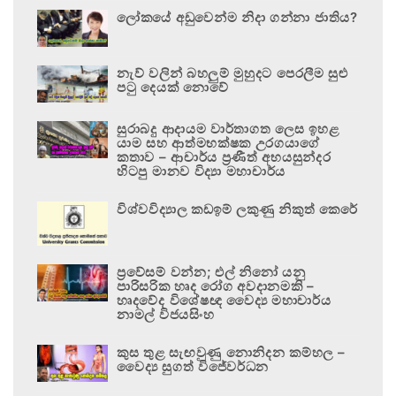
ලෝකයේ අඩුවෙන්ම නිදා ගන්නා ජාතිය?
නැව් වලින් බහලුම් මුහුදට පෙරලීම සුළු
පටු දෙයක් නොවේ
සුරාබදු ආදායම වාර්තාගත ලෙස ඉහළ
යාම සහ ආත්මභක්ෂක උරගයාගේ
කතාව – ආචාර්ය ප්‍රණීත් අභයසුන්දර
හිටපු මානව විද්‍යා මහාචාර්ය
විශ්වවිද්‍යාල කඩඉම් ලකුණු නිකුත් කෙරේ
ප්‍රවේසම් වන්න; එල් නිනෝ යනු
පාරිසරික හෘද රෝග අවදානමකි –
හෘදවේද විශේෂඥ වෛද්‍ය මහාචාර්ය
නාමල් විජයසිංහ
කුස තුළ සැඟවුණු නොනිදන කම්හල –
වෛද්‍ය සුගත් විජේවර්ධන