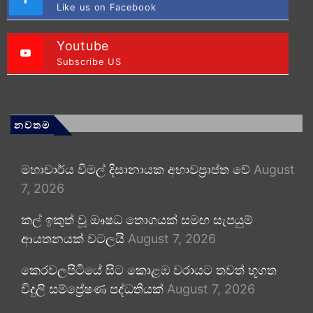
Like us on Facebook
Youtube
Subscribe US
නවතම
මහාචාර්ය විමල් දිසානායක අභාවප්‍රාප්ත වේ
August
7, 2026
කල් ඉකුත් වූ ඖෂධ තොගයක් සමඟ සැපයුම්
ආයතනයක් වටලයි
August 7, 2026
කෙරවලපිටියේ සිට කොළඹ වරායට තවත් භූගත
විදුලි සම්ප්‍රේෂණ පද්ධතියක්
August 7, 2026