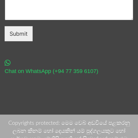
Submit
Chat on WhatsApp (+94 77 359 6107)
Copyrights protected: මෙම වෙබ් අඩවියේ පළකරනු
ලබන කිනම් හෝ දෙයකින් යම් පුද්ගලයකුට හෝ