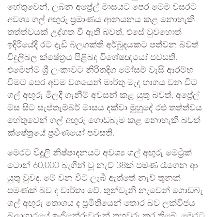
හේතුවෙන්, ලබන අප්‍රේල් මාසයට පෙර මෙම වසරට
අවශ්‍ය ගල් අඟුරු ප්‍රමාණය ආනයනය කළ නොහැකි
තත්ත්වයක් උද්ගත වී ඇති බවත්, එසේ වුවහොත්
ඉදිරියේදී රට දැඩි බලශක්ති අර්බුදයකට පත්වන බවත්
විදුලිබල ක්ෂේත්‍රය පිළිබඳ විශේෂඥයෝ පවසති.
එමෙන්ම ශ්‍රී ලංකාවට නිරිතදිග මෝසම් වැසි ආරම්භ
වීමට පෙර අවම වශයෙන් මාර්තු මැද භාගය වන විට
ගල් අඟුරු මිලදී ගැනීම් අවසන් කළ යුතු බවත්, අප්‍රේල්
මස සිට සැප්තැම්බර් මාසය දක්වා මුහුදේ රළු තත්ත්වය
හේතුවෙන් ගල් අඟුරු ගොඩබෑම කළ නොහැකි බවත්
ක්ෂේත්‍රයේ ප්‍රවීණයෝ පවසති.
මෙරට විදුලි නිෂ්පාදනයට අවශ්‍ය ගල් අඟුරු මෙට්‍රික්
ටොන් 60,000 බැගින් වූ නැව් 38ක් පමණ රැගෙන ආ
යුතු වුවද, මේ වන විට ලැබී ඇත්තේ නැව් තුනක්
පමණක් බව ද වාර්තා වේ. තුන්වැනි නැවෙන් ගොඩබෑ
ගල් අඟුරු තොගය ද ප්‍රමිතියෙන් තොර බව ලක්විජය
බලාගාරයේ ඉංජිනේරුවරුන් තහවුරු කර තිබේ. මෙරට