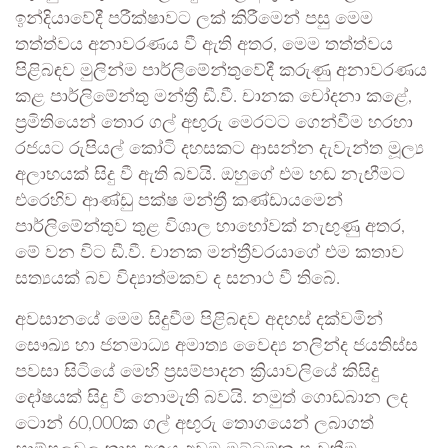
ඉන්දියාවේදී පරීක්ෂාවට ලක් කිරීමෙන් පසු මෙම
තත්ත්වය අනාවරණය වී ඇති අතර, මෙම තත්ත්වය
පිළිබඳව මුලින්ම පාර්ලිමේන්තුවේදී කරුණු අනාවරණය
කළ පාර්ලිමේන්තු මන්ත්‍රී ඩී.වී. චානක චෝදනා කළේ,
ප්‍රමිතියෙන් තොර ගල් අඟුරු මෙරටට ගෙන්වීම හරහා
රජයට රුපියල් කෝටි දහසකට ආසන්න දැවැන්ත මූල්‍ය
අලාභයක් සිදු වී ඇති බවයි. ඔහුගේ එම හඬ නැඟීමට
එරෙහිව ආණ්ඩු පක්ෂ මන්ත්‍රී කණ්ඩායමෙන්
පාර්ලිමේන්තුව තුළ විශාල හාහෝවක් නැඟුණු අතර,
මේ වන විට ඩී.වී. චානක මන්ත්‍රීවරයාගේ එම කතාව
සත්‍යයක් බව විද්‍යාත්මකව ද සනාථ වී තිබේ.
අවසානයේ මෙම සිදුවීම පිළිබඳව අදහස් දක්වමින්
සෞඛ්‍ය හා ජනමාධ්‍ය අමාත්‍ය වෛද්‍ය නලින්ද ජයතිස්ස
පවසා සිටියේ මෙහි ප්‍රසම්පාදන ක්‍රියාවලියේ කිසිදු
දෝෂයක් සිදු වී නොමැති බවයි. නමුත් ගොඩබාන ලද
ටොන් 60,000ක ගල් අඟුරු තොගයෙන් ලබාගත්