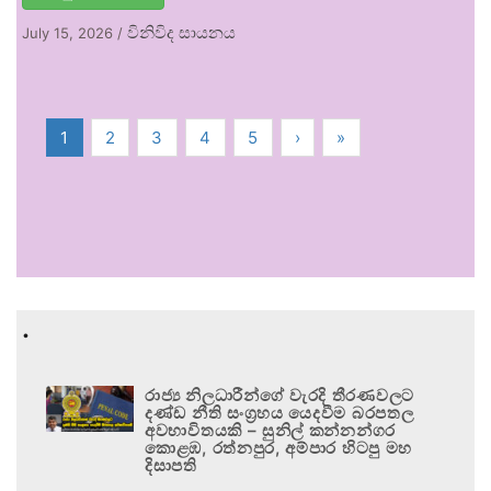
විනිවිද සායනය
July 15, 2026
/
1
2
3
4
5
›
»
.
රාජ්‍ය නිලධාරීන්ගේ වැරදි තීරණවලට
දණ්ඩ නීති සංග්‍රහය යෙදවීම බරපතල
අවභාවිතයකි – සුනිල් කන්නන්ගර
කොළඹ, රත්නපුර, අම්පාර හිටපු මහ
දිසාපති