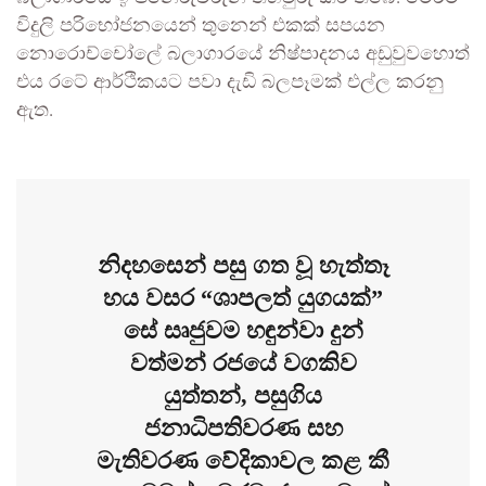
විදුලි පරිභෝජනයෙන් තුනෙන් එකක් සපයන
නොරොච්චෝලේ බලාගාරයේ නිෂ්පාදනය අඩුවුවහොත්
එය රටේ ආර්ථිකයට පවා දැඩි බලපෑමක් එල්ල කරනු
ඇත.
නිදහසෙන් පසු ගත වූ හැත්තෑ
හය වසර “ශාපලත් යුගයක්”
සේ සෘජුවම හඳුන්වා දුන්
වත්මන් රජයේ වගකිව
යුත්තන්, පසුගිය
ජනාධිපතිවරණ සහ
මැතිවරණ වේදිකාවල කළ කී