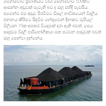
මෙගාවොට් ප්‍රමාණයට වඩා මෙගාවොට් 100කට
ආසන්න අඩුවක් පැවැති බව ද ඔහු එහිදී පැවසීය.
එමෙන්ම එම අඩුව පිරවීමට ඩීසල් භාවිතයෙන් විදුලිය
ජනනය කිරීමට සිදුවීම හේතුවෙන් දිනකට රුපියල්
මිලියන 75ක අමතර වියදමක් දරා ඇති බවත්, මෙය
සෘජුවම විදුලි පාරිභෝගිකයා මත පටවන පාඩුවක් බවත්
ඔහු පෙන්වා දුන්නේය.