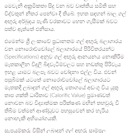
මෙවැනි අක්‍රමිකතා සිදු වන බව වෘත්තීය සමිති සහ
විද්වතුන් නිතර පෙන්වා දී තිබේ. ඉහත සඳහන් බාල ගල්
අඟුරු අර්බුදය පැණි වරකාවට හෙන ගැසීමක් බවට
පත්ව ඇත්තේ එනිසාය.
එමෙන්ම ශ්‍රී ලංකාවේ ප්‍රධානතම ගල් අඟුරු බලාගාරය
වන නොරොච්චෝලේ බලාගාරයේ පිරිවිතරයන්ට
(Specifications) අනුව ගල් අඟුරු ආනයනය නොකිරීම
මෑතකාලීන විදුලි බිඳවැටීම්වලට සහ නඩත්තු පිරිවැය
ඉහළ යාමට බලපෑ බවට චෝදනා එල්ල විය. එවන්
පසුබිමක් යටතේ නොරොච්චෝලේ බලාගාරයට
මෑතකදී ලබාදුන් ගල් අඟුරු තොගයේ අඩංගු විය යුතු
තාප ශක්ති ධාරිතාව (Calorific Value) ප්‍රමාණවත්
නොවන බව විද්‍යාත්මක පරීක්ෂණ මඟින් තහවුරු වී
තිබීම වත්මන් ආණ්ඩුවට පහසුවෙන් කර හැරිය
නොහැකි අභියෝගයකි.
සැපයුම්කරු විසින් ලබාදුන් ගල් අඟුරු සාම්පල