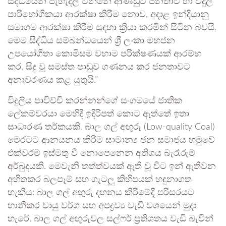
සිද්ධියෙන් පැහැදිලි වන්නේ ආණ්ඩුව ජනතාව හා විදුලි
පාරිභෝගිකයා ආරක්ෂා කිරීම නොව, අදාළ ඉන්දියානු
සමාගම ආරක්ෂා කිරීම සඳහා ක්‍රියා කරමින් සිටින බවයි.
මෙම සිද්ධිය සම්බන්ධයෙන් ශ්‍රී ලංකා මහජන
උපයෝගීතා කොමිසම වහාම පරීක්ෂණයක් ආරම්භ
කර, සිදු වූ සමස්ත පාඩුව ගණනය කර ජනතාවට
අනාවරණය කළ යුතුයි.”
විදුලිය පාවිච්චි කරන්නන්ගේ සංගමයේ ජාතික
ලේකම්වරයා මෙහිදී ඉදිරිපත් කොට ඇත්තේ ඉතා
සාධාරණ තර්කයකි. බාල ගල් අඟුරු (Low-quality Coal)
මෙරටට ආනයනය කිරීම සාමාන්‍ය ජන සමාජය හමුවේ
එක්වරම ඉස්මතු වී නොපෙනෙන අතිශය බැරෑරුම්
අර්බුදයකි. මෙවැනි තත්ත්වයක් ඇති වූ විට ඉන් ඇතිවන
අහිතකර බලපෑම් සහ ගැටලු කිහිපයක් හඳුනාගත
හැකිය: බාල ගල් අඟුරු දහනය කිරීමේදී පරිසරයට
හානිකර වායු වර්ග සහ අපද්‍රව්‍ය වැඩි වශයෙන් මුදා
හැරේ. බාල ගල් අඟුරුවල සල්ෆර් ප්‍රතිශතය වැඩි බැවින්