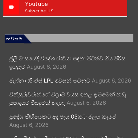
Youtube
Subscribe US
නවතම
ජූලි මාසයේදී විදේශ රැකියා සඳහා පිටත්ව ගිය පිරිස
ඉහළට
August 6, 2026
ජැෆ්නා කිංග්ස් LPL අවසන් සටනට
August 6, 2026
විනිසුරුවරුන්ගේ විශ්‍රාම වයස ඉහළ දැමීමෙන් නඩු
ප්‍රමාදයට විසඳුමක් නැහැ
August 6, 2026
ප්‍රදේශ කිහිපයකට අද පැය 05කට ජලය කැපේ
August 6, 2026