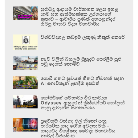
සුරාබදු ආදායම වාර්තාගත ලෙස ඉහළ
යාම සහ ආත්මභක්ෂක උරගයාගේ
කතාව – ආචාර්ය ප්‍රණීත් අභයසුන්දර
හිටපු මානව විද්‍යා මහාචාර්ය
විශ්වවිද්‍යාල කඩඉම් ලකුණු නිකුත් කෙරේ
නැව් වලින් බහලුම් මුහුදට පෙරලීම සුළු
පටු දෙයක් නොවේ
ගොවි ගතට සුවයත් හිතට නිවනත් සදන
AI ගොවිතැන ළඟදීම අපටත්
හෝමර්ගේ සම්භාව්‍ය වීර කාව්‍යය
Odyssey ඇසුරෙන් ක්‍රිස්ටෝෆර් නෝලන්
තැනූ දැවැන්ත සිනමාපටය
ප්‍රවේසම් වන්න; එල් නිනෝ යනු
පාරිසරික හෘද රෝග අවදානමකි –
හෘදවේද විශේෂඥ වෛද්‍ය මහාචාර්ය
නාමල් විජයසිංහ