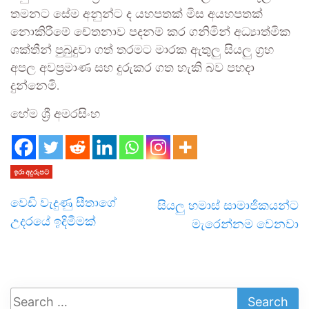
තමනට සේම අනුන්ට ද යහපතක් මිස අයහපතක්
නොකිරීමේ චේතනාව පදනම් කර ගනිමින් අධ්‍යාත්මික
ශක්තීන් පුබුදුවා ගත් තරමට මාරක ඇතුලු සියලු ග්‍රහ
අපල අවප්‍රමාණ සහ දුරුකර ගත හැකි බව පහදා
දුන්නෙමි.
හේම ශ්‍රී අමරසිංහ
ඉරා අදුරුපට
වෙඩි වැදුණු සීතාගේ
සියලු හමාස් සාමාජිකයන්ට
උදරයේ ඉදිමීමක්
මැරෙන්නම වෙනවා