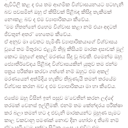
ඇවිටිලි කළ ද එය තම ආගමික විශ්වාසයනයට පටහැනි
බව පවසමින් ඔහු ඒ කිසිවක් පිළිබඳ කිසිදු තැකීමක්
නොකළ බව ද එම ව්‍යාපාරිකයා කීවේය.
“මම හිතන්නේ එහෙම විශ්වාස කළා නම් එයා අදටත්
ජීවතුන් අතර” හෙතෙම කීවේය.
ඒ අනුව මා වෙතට පැමිණි ව්‍යාපාරිකයාගේ විශ්වාසය
වූයේ තම මිතුරාට එළැඹී තිබූ කිසියම් මාරක දසාවක් මුල්
කොට ඔහුගේ අකල් මරණය සිදු වූ බවකි. එමෙන්ම ඔහු
ජ්‍යොතීර්වේදය පිළිබඳ විශ්වාසයකින් යුතුව තම ජන්ම
පත්‍රය පරීක්ෂා කරවා ගත්තේ නම් ඔහුට එම අකල්
මරණයෙන් අත්මිදිය හැකිව තිබුණැයි තමන් තරයේම
විශ්වාස කරන බව ද එම ව්‍යාපාරිකයා මා හා කීවේය.
එසේම ඔහු විසින් ඉන් පසුව ම’වෙතින් කරන ලද්දේ
තරමක් වෙනස් ඉල්ලීමකි. එනම් තම කේන්දරය පරීක්ෂා
කර බලා තමන් හට ද එවැනි මාරකයන්ට මුහුණ පෑමට
කාල වකවානු පමණක් නොව දින හෝරා ද තිබේ නම්