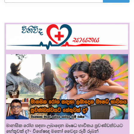
මානසික රෝග සඳහා ලබාදෙන ඖෂධ භාවිතය ප්‍රචණ්ඩත්වයට
හේතුවක් ද?- විශේෂඥ මනෝ වෛද්‍ය රූමි රූබන්