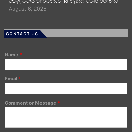
අකිල විරාජ් කාරියවසම් 18 වැනිදා තෙක් රිමාන්ඩ්
August 6, 2026
CONTACT US
Name
*
Email
*
Comment or Message
*