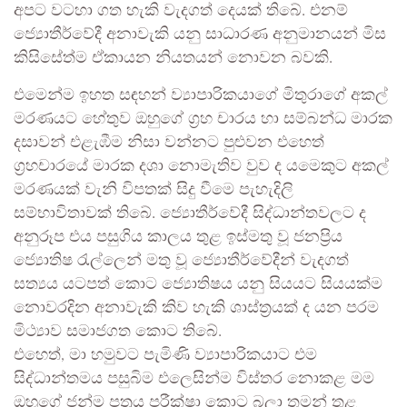
අපට වටහා ගත හැකි වැදගත් දෙයක් තිබේ. එනම්
ජ්‍යොතීර්වේදී අනාවැකි යනු සාධාරණ අනුමානයන් මිස
කිසිසේත්ම ඒකායන නියතයන් නොවන බවකි.
එමෙන්ම ඉහත සඳහන් ව්‍යාපාරිකයාගේ මිතුරාගේ අකල්
මරණයට හේතුව ඔහුගේ ග්‍රහ චාරය හා සම්බන්ධ මාරක
දසාවන් එළැඹීම නිසා වන්නට පුළුවන එහෙත්
ග්‍රහචාරයේ මාරක දශා නොමැතිව වුව ද යමෙකුට අකල්
මරණයක් වැනි විපතක් සිදු වීමෙ පැහැදිලි
සම්භාවිතාවක් තිබේ. ජ්‍යොතීර්වේදී සිද්ධාන්තවලට ද
අනුරූප එය පසුගිය කාලය තුළ ඉස්මතු වූ ජනප්‍රිය
ජ්‍යොතිෂ රැල්ලෙන් මතු වූ ජ්‍යොතීර්වේදීන් වැදගත්
සත්‍යය යටපත් කොට ජ්‍යොතිෂය යනු සියයට සියයක්ම
නොවරදින අනාවැකි කිව හැකි ශාස්ත්‍රයක් ද යන පරම
මිථ්‍යාව සමාජගත කොට තිබේ.
එහෙත්, මා හමුවට පැමිණි ව්‍යාපාරිකයාට එම
සිද්ධාන්තමය පසුබිම එලෙසින්ම විස්තර නොකළ මම
ඔහුගේ ජන්ම පත්‍රය පරීක්ෂා කොට බලා තමන් තුළ