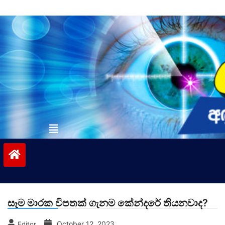
Skip
to
content
vinivida.lk
සෑම මාරක විපතක් ගැනම කේන්දරේ තියනවාද?
October 12, 2023
Editor