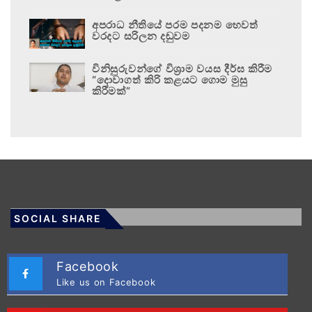
අපරාධ නීතියේ පරම පදනම හෙවත්
වරදට සරිලන දඬුවම
විනිසුරුවන්ගේ විශ්‍රාම වයස දීර්ඝ කිරීම
“දොවාගත් කිරි කළයට ගොම මුසු
කිරීමක්”
SOCIAL SHARE
Facebook
Like us on Facebook