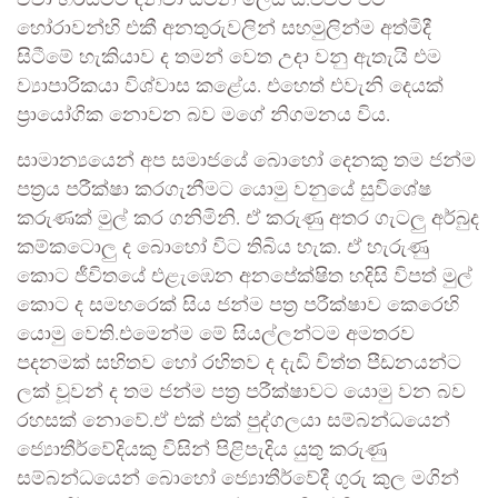
ඒවා හරියටම දන්වා සිටින ලෙස ය.එවිට එම
හෝරාවන්හි එකී අනතුරුවලින් සහමුලින්ම අත්මිදී
සිටීමේ හැකියාව ද තමන් වෙත උදා වනු ඇතැයි එම
ව්‍යාපාරිකයා විශ්වාස කළේය. එහෙත් එවැනි දෙයක්
ප්‍රායෝගික නොවන බව මගේ නිගමනය විය.
සාමාන්‍යයෙන් අප සමාජයේ බොහෝ දෙනකු තම ජන්ම
පත්‍රය පරීක්ෂා කරගැනීමට යොමු වනුයේ සුවිශේෂ
කරුණක් මුල් කර ගනිමිනි. ඒ කරුණු අතර ගැටලු අර්බුද
කම්කටොලු ද බොහෝ විට තිබිය හැක. ඒ හැරුණු
කොට ජීවිතයේ එළැඹෙන අනපේක්ෂිත හදිසි විපත් මුල්
කොට ද සමහරෙක් සිය ජන්ම පත්‍ර පරීක්ෂාව කෙරෙහි
යොමු වෙති.එමෙන්ම මේ සියල්ලන්ටම අමතරව
පදනමක් සහිතව හෝ රහිතව ද දැඩි චිත්ත පීඩනයන්ට
ලක් වූවන් ද තම ජන්ම පත්‍ර පරීක්ෂාවට යොමු වන බව
රහසක් නොවේ.ඒ එක් එක් පුද්ගලයා සම්බන්ධයෙන්
ජ්‍යොතීර්වේදියකු විසින් පිළිපැදිය යුතු කරුණු
සම්බන්ධයෙන් බොහෝ ජ්‍යොතීර්වේදී ගුරු කුල මගින්