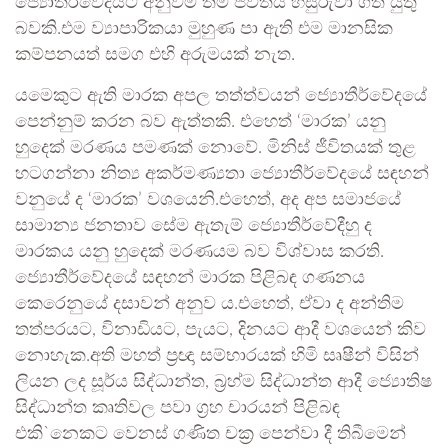
ජ්‍යොතීර්වේදයට අනුවම තම ජීවිතය හසුරුවා ගත යුතු
බවකි.එම ව්‍යාපාරිකයා මුහුණ පා ඇති එම මානසික
කම්පනයත් සමග එහි අරුමයක් නැත.
යමෙකුට ඇති මාරක අපල තත්ත්වයන් ජ්‍යොතීර්වේදයේ
පෙන්නුම් කරන බව ඇත්තකි. එහෙත් ‘මාරක’ යනු
හුදෙක් මරණය පමණක් නොවේ. මිනිස් ජීවිතයක් තුළ
හටගන්නා නිත්‍ය අකර්මණ්‍යතා ජ්‍යොතීර්වේදයේ සඳහන්
වනුයේ ද ‘මාරක’ වශයෙනි.එහෙත්, අද අප සමාජයේ
සාමාන්‍ය ජනතාව සේම ඇතැම් ජ්‍යොතීර්වේදීහු ද
මාරකය යනු හුදෙක් මරණයම බව විශ්වාස කරති.
ජ්‍යොතීර්වේදයේ සඳහන් මාරක පිළිබඳ ගණනය
කෙරෙනුයේ දසාවන් අනුව ය.එහෙත්, ඒවා ද අන්තිම
තත්පරයට, විනාඩියට, පැයට, දිනයට ආදී වශයෙන් කිව
නොහැක.අති මහත් ප්‍රඥා සම්භාරයක් හිමි සෘෂීන් විසින්
ලියන ලද සූර්ය සිද්ධාන්ත, බ්‍රහ්ම සිද්ධාන්ත ආදී ජ්‍යොතිෂ
සිද්ධාන්ත කෘතිවල පවා ග්‍රහ චාරයන් පිළිබඳ
එකි`නෙකට වෙනස් ගණිත චක්‍ර පෙන්වා දී තිබීමෙන්