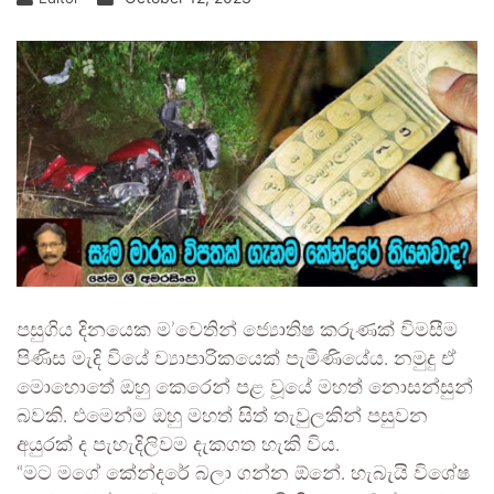
පසුගිය දිනයෙක ම’වෙතින් ජ්‍යොතිෂ කරුණක් විමසීම
පිණිස මැදි වියේ ව්‍යාපාරිකයෙක් පැමිණියේය. නමුදු ඒ
මොහොතේ ඔහු කෙරෙන් පළ වූයේ මහත් නොසන්සුන්
බවකි. එමෙන්ම ඔහු මහත් සිත් තැවුලකින් පසුවන
අයුරක් ද පැහැදිලිවම දැකගත හැකි විය.
“මට මගේ කේන්දරේ බලා ගන්න ඕනේ. හැබැයි විශේෂ