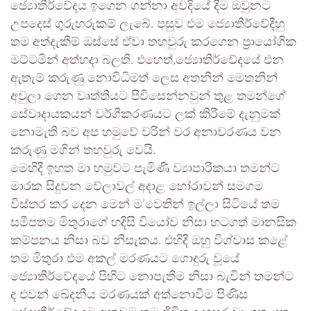
ජ්‍යොතීර්වේදය ඉගෙන ගන්නා අවදියේ දීම ඔවුනට
උපදෙස් ගුරුහරුකම් ලැබේ. පසුව එම ජ්‍යොතීර්වේදීහු
තම අත්දැකීම් ඔස්සේ ඒවා තහවුරු කරගෙන ප්‍රායෝගික
මට්ටමින් අත්හදා බලති. එහෙත්,ජ්‍යොතීර්වේදයේ එන
ඇතැම් කරුණු නොවිධිමත් ලෙස අතනින් මෙතනින්
අවුලා ගෙන වෘත්තියට පිවිසෙන්නවුන් තුළ තමන්ගේ
සේවාදායකයන් වර්ගීකරණයට ලක් කිරීමේ දැනුමක්
නොමැති බව අප හමුවේ වරින් වර අනාවරණය වන
කරුණු මගින් තහවුරු වෙයි.
මෙහිදී ඉහත මා හමුවට පැමිණි ව්‍යාපාරිකයා තමන්ට
මාරක සිදුවන වේලාවල් අදාළ හෝරාවන් සමගම
විස්තර කර දෙන මෙන් ම’වෙතින් ඉල්ලා සිටියේ තම
සමීපතම මිතුරාගේ හදිසි වියෝව නිසා හටගත් මානසික
කම්පනය නිසා බව නිසැකය. එහිදී ඔහු විශ්වාස කළේ
තම මිතුරා එම අකල් මරණයට ගොදුරු වූයේ
ජ්‍යොතීර්වේදයේ පිහිට නොපැතීම නිසා බැවින් තමන්ට
ද එවන් ඛේදනීය මරණයක් අත්නොවීම පිණිස