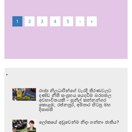
1
2
3
4
5
›
»
.
රාජ්‍ය නිලධාරීන්ගේ වැරදි තීරණවලට
දණ්ඩ නීති සංග්‍රහය යෙදවීම බරපතල
අවභාවිතයකි – සුනිල් කන්නන්ගර
කොළඹ, රත්නපුර, අම්පාර හිටපු මහ
දිසාපති
ලෝකයේ අඩුවෙන්ම නිදා ගන්නා ජාතිය?