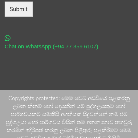
Submit
Chat on WhatsApp (+94 77 359 6107)
Copyrights protected: මෙම වෙබ් අඩවියේ පළකරනු
ලබන කිනම් හෝ දෙයකින් යම් පුද්ගලයකුට හෝ
පාර්ශවයකට යම්කිසි අගතියක් සිදුවන්නේ නම් එම
පුද්ගලයා හෝ පාර්ශවය විසින් තම අනන්‍යතාව තහවුරු
කරමින් ඉදිරිපත් කරනු ලබන පිළිතුරු පළකිරීමට මෙම