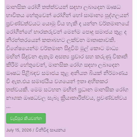
මානසික රෝගී තත්ත්වයන් සඳහා ලබාදෙන ඖෂධ
භාවිතය හේතුවෙන් රෝගීන් හෝ සාමාන්‍ය පුද්ගලයන්
ප්‍රචණ්ඩත්වයට යොමු විය හැකි ද යන්න වර්තමානයේ
රෝගීන්ගේ භාරකරුවන් මෙන්ම පොදු සමාජය තුළ ද
නිරන්තරයෙන් කතාබහට ලක්වන මාතෘකාවකි.
විශේෂයෙන්ම වර්තමාන සිදුවීම් මුල් කොට මාධ්‍ය
මඟින් සිදුවන ඇතැම් අසත්‍ය ප්‍රචාර සහ කරුණු විකෘති
කිරීම් හේතුවෙන්, මානසික රෝග සඳහා ලබාදෙන
ඖෂධ පිළිබඳව සමාජය තුළ අනියත බියක් නිර්මාණය
වී ඇත.එය සමාජයීය වශයෙන් ඉතා අහිතකර
තත්වයකි. මෙම සටහන මඟින් ප්‍රධාන මානසික රෝග
නාශක ඖෂධවල සැබෑ ක්‍රියාකාරීත්වය, ප්‍රචණ්ඩත්වය
…
වැඩිපුර කියවන්න
විනිවිද සායනය
July 15, 2026
/