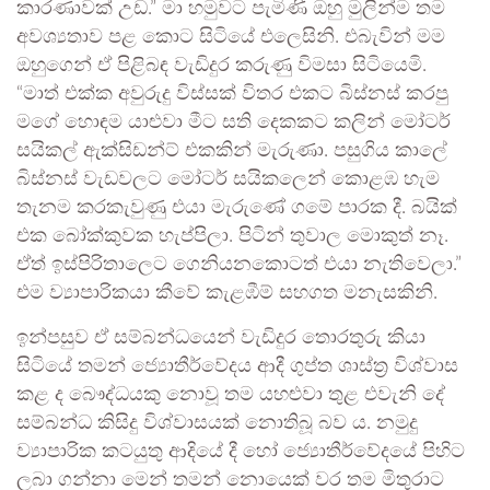
කාරණාවක් උඩ.” මා හමුවට පැමිණි ඔහු මුලින්ම තම
අවශ්‍යතාව පළ කොට සිටියේ එලෙසිනි. එබැවින් මම
ඔහුගෙන් ඒ පිළිබඳ වැඩිදුර කරුණු විමසා සිටියෙමි.
“මාත් එක්ක අවුරුදු විස්සක් විතර එකට බිස්නස් කරපු
මගේ හොඳම යාළුවා මීට සති දෙකකට කලින් මෝටර්
සයිකල් ඇක්සිඩන්ට් එකකින් මැරුණා. පසුගිය කාලේ
බිස්නස් වැඩවලට මෝටර් සයිකලෙන් කොළඹ හැම
තැනම කරකැවුණු එයා මැරුණේ ගමේ පාරක දී. බයික්
එක බෝක්කුවක හැප්පිලා. පිටින් තුවාල මොකුත් නෑ.
ඒත් ඉස්පිරිතාලෙට ගෙනියනකොටත් එයා නැතිවෙලා.”
එම ව්‍යාපාරිකයා කීවේ කැළඹීම් සහගත මනැසකිනි.
ඉන්පසුව ඒ සම්බන්ධයෙන් වැඩිදුර තොරතුරු කියා
සිටියේ තමන් ජ්‍යොතීර්වේදය ආදී ගුප්ත ශාස්ත්‍ර විශ්වාස
කළ ද බෞද්ධයකු නොවූ තම යහළුවා තුළ එවැනි දේ
සම්බන්ධ කිසිදු විශ්වාසයක් නොතිබූ බව ය. නමුදු
ව්‍යාපාරික කටයුතු ආදියේ දී හෝ ජ්‍යොතීර්වේදයේ පිහිට
ලබා ගන්නා මෙන් තමන් නොයෙක් වර තම මිතුරාට