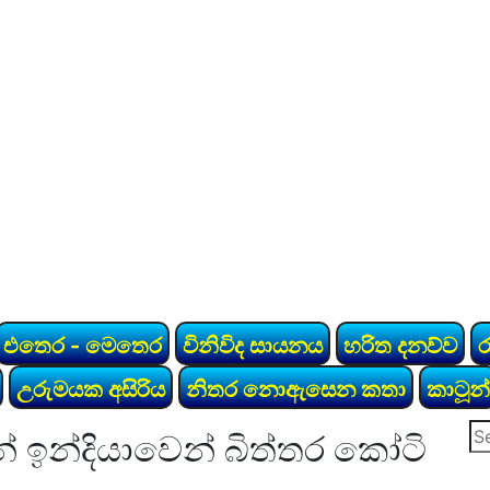
එතෙර - මෙතෙර
විනිවිද සායනය
හරිත දනව්ව
උරුමයක අසිරිය
නිතර නොඇසෙන කතා
කාටූන්
Se
න් ඉන්දියාවෙන් බිත්තර කෝටි
for