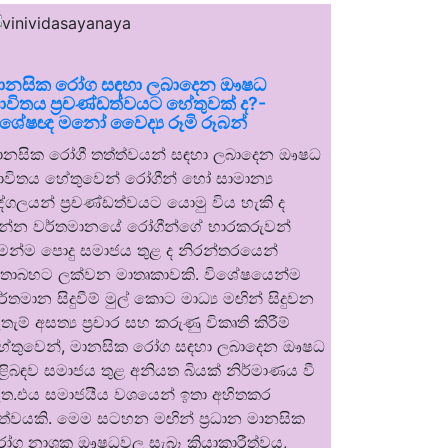
ානසික රෝග සඳහා ලබාදෙන ඖෂධ
ාවිතය ප්‍රචණ්ඩත්වයට හේතුවක් ද?-
ිශේෂඥ මනෝ වෛද්‍ය රූමි රූබන්
ානසික රෝගී තත්ත්වයන් සඳහා ලබාදෙන ඖෂධ
ාවිතය හේතුවෙන් රෝගීන් හෝ සාමාන්‍ය
ුද්ගලයන් ප්‍රචණ්ඩත්වයට යොමු විය හැකි ද
න්න වර්තමානයේ රෝගීන්ගේ භාරකරුවන්
ෙන්ම පොදු සමාජය තුළ ද නිරන්තරයෙන්
තාබහට ලක්වන මාතෘකාවකි. විශේෂයෙන්ම
ර්තමාන සිදුවීම් මුල් කොට මාධ්‍ය මඟින් සිදුවන
තැම් අසත්‍ය ප්‍රචාර සහ කරුණු විකෘති කිරීම්
ේතුවෙන්, මානසික රෝග සඳහා ලබාදෙන ඖෂධ
ිළිබඳව සමාජය තුළ අනියත බියක් නිර්මාණය වී
ත.එය සමාජයීය වශයෙන් ඉතා අහිතකර
ත්වයකි. මෙම සටහන මඟින් ප්‍රධාන මානසික
ෝග නාශක ඖෂධවල සැබෑ ක්‍රියාකාරීත්වය,