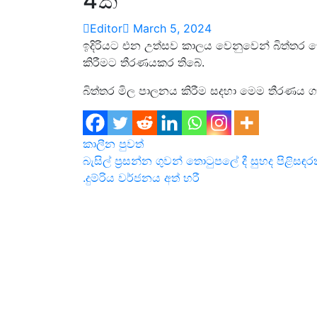
4ක්
Editor
March 5, 2024
ඉදිරියට එන උත්සව කාලය වෙනුවෙන් බිත්තර 
කිරීමට තීරණයකර තිබේ.
බිත්තර මිල පාලනය කිරීම සදහා මෙම තීරණය ගත් 
කාලීන පුවත්
Post
බැසිල් ප්‍රසන්න ගුවන් තොටුපලේ දී සුහද පිළිසඳ
.දුම්රිය වර්ජනය අත් හරී
navigation