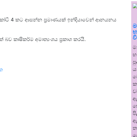
කෝටි 4 කට ආසන්න ප්‍රමාණයක් ඉන්දියාවෙන් ආනයනය
ම
භ
ව
බව කෘෂිකර්ම අමාත්‍යංශය ප්‍රකාශ කරයි.
ම
භ
ප
ය
රක
ම
ක
ව
ඇ
හ
ප
ඇ
ත
ර