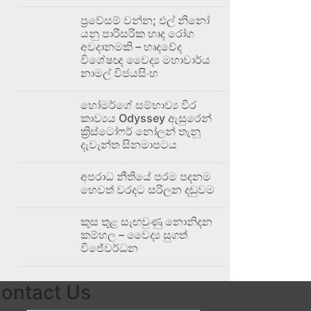
ප්‍රවේසම් වන්න; එල් නිනෝ
යනු පාරිසරික හෘද රෝග
අවදානමකි – හෘදවේද
විශේෂඥ වෛද්‍ය මහාචාර්ය
නාමල් විජයසිංහ
හෝමර්ගේ සම්භාව්‍ය වීර
කාව්‍යය Odyssey ඇසුරෙන්
ක්‍රිස්ටෝෆර් නෝලන් තැනූ
දැවැන්ත සිනමාපටය
අපරාධ නීතියේ පරම පදනම
හෙවත් වරදට සරිලන දඬුවම
කුස තුළ සැඟවුණු නොනිදන
කම්හල – වෛද්‍ය සුගත්
විජේවර්ධන
ontact Us