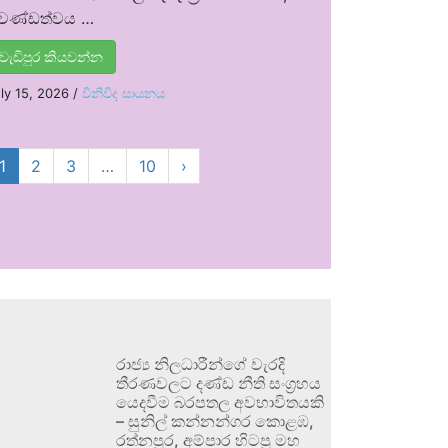
්‍රචණ්ඩත්වය …
වැඩිපුර කියවන්න
ly 15, 2026
/
විනිවිද සායනය
1
2
3
…
10
›
රාජ්‍ය නිලධාරීන්ගේ වැරදි
තීරණවලට දණ්ඩ නීති සංග්‍රහය
යෙදවීම බරපතල අවභාවිතයකි
– සුනිල් කන්නන්ගර කොළඹ,
රත්නපුර, අම්පාර හිටපු මහ