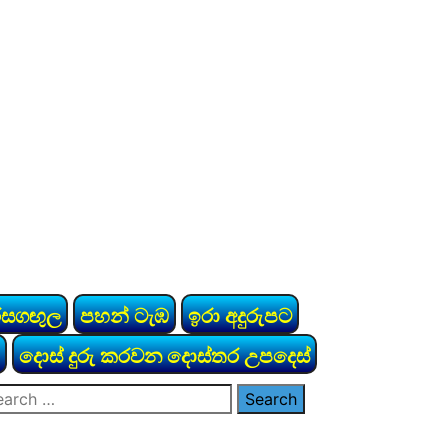
රසගඟුල
පහන් ටැඹ
ඉරා අදුරුපට
දොස් දුරු කරවන දොස්තර උපදෙස්
arch
: