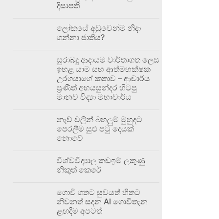
දිසාපති
ලෝකයේ අඩුවෙන්ම නිදා
ගන්නා ජාතිය?
සුරාබදු ආදායම වාර්තාගත ලෙස
ඉහළ යාම සහ ආත්මභක්ෂක
උරගයාගේ කතාව – ආචාර්ය
ප්‍රණීත් අභයසුන්දර හිටපු
මානව විද්‍යා මහාචාර්ය
නැව් වලින් බහලුම් මුහුදට
පෙරලීම සුළු පටු දෙයක්
නොවේ
විශ්වවිද්‍යාල කඩඉම් ලකුණු
නිකුත් කෙරේ
ගොවි ගතට සුවයත් හිතට
නිවනත් සදන AI ගොවිතැන
ළඟදීම අපටත්