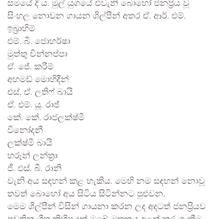
සමයේ දී ය. මුල් යුගයේ එවැනි බොහෝ ජනප්‍රිය වූ
සිංහල නොවන ගායන ශිල්පීන් අතර ඒ. ආර්. එම්.
ඉබ්‍රාහිම්
එම්. බී. ජොහර්ෂා
මුත්තු චින්නප්පා
ඒ. ජේ. කරීම්
අහමඩ් මොහිදීන්
එස්. ඒ. ලතිෆ් බායි
ඒ. එම්. යූ. රාජ්
කේ. කේ. රාජලක්ෂ්මී
විනෝදනී
ලක්ෂ්මී බායි
හරූන් ලන්ත්‍රා
ජී. එස්. බී. රානි
වැනි අය සඳහන් කළ හැකිය. මෙහි නම සඳහන් නොවූ
තවත් බොහෝ අය සිටිය සිටින්නට පුළුවන.
මෙම ශිල්පීන් විසින් ගායනා කරන ලද අදටත් ජනප්‍රියව