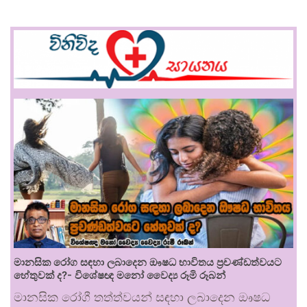
මානසික රෝග සඳහා ලබාදෙන ඖෂධ භාවිතය ප්‍රචණ්ඩත්වයට
හේතුවක් ද?- විශේෂඥ මනෝ වෛද්‍ය රූමි රූබන්
මානසික රෝගී තත්ත්වයන් සඳහා ලබාදෙන ඖෂධ