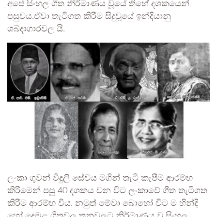
අපේ සිංහල ගීත නිර්මාණය වූයේ තිහේ දශකයෙන්
පසුවය.ඒවා තැටිගත කිරීම සිදුවූයේ ඉන්දියානු
ශබ්දාගාරවල යි.
ලංකා ගුවන් විදුලි සේවය මගින් තැටි කැපීම ආරම්භ
කිරීමෙන් පසු 40 දශකය වන විට ලංකාවේ ගීත තැටිගත
කිරීම ආරම්භ විය. නමුත් මේවා බොහෝ විට ම හින්දි
හෝ දෙමළ ගීතවල තනුවලට නිර්මාණය වූ සිංහල