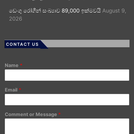
ඩෙංගු රෝගීන් සංඛ්‍යාව 89,000 ඉක්මවයි
August 9,
2026
CONTACT US
Name
*
Email
*
Comment or Message
*