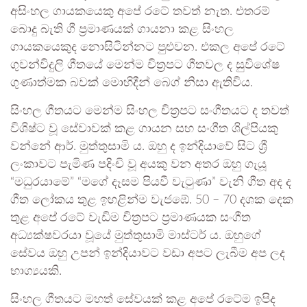
අසිංහල ගායකයෙකු අපේ රටේ තවත් නැත. එතරම්
බොදු බැති ගී ප්‍රමාණයක් ගායනා කළ සිංහල
ගායකයෙකුද නොසිටින්නට පුළුවන. එකල අපේ රටේ
ගුවන්විදුලි ගීතයේ මෙන්ම චිත්‍රපට ගීතවල ද සුවිශේෂ
ගුණාත්මක බවක් මොහිදීන් බෙග් නිසා ඇතිවිය.
සිංහල ගීතයට මෙන්ම සිංහල චිත්‍රපට සංගීතයට ද තවත්
විශිෂ්ට වූ සේවාවක් කළ ගායන සහ සංගීත ශිල්පියකු
වන්නේ ආර්. මුත්තුසාමි ය. ඔහු ද ඉන්දියාවේ සිට ශ්‍රී
ලංකාවට පැමිණ පදිංචි වූ අයකු වන අතර ඔහු ගැයූ
“මධුරයාමේ” “මගේ දෑසම පියවී වැටුණා” වැනි ගීත අද ද
ගීත ලෝකය තුළ ඉහළින්ම වැජඹේ. 50 – 70 දශක දෙක
තුළ අපේ රටේ වැඩිම චිත්‍රපට ප්‍රමාණයක සංගීත
අධ්‍යක්ෂවරයා වූයේ මුත්තුසාමි මාස්ටර් ය. ඔහුගේ
සේවය ඔහු උපන් ඉන්දියාවට වඩා අපට ලැබීම අප ලද
භාග්‍යයකි.
සිංහල ගීතයට මහත් සේවයක් කළ අපේ රටේම ඉපිද