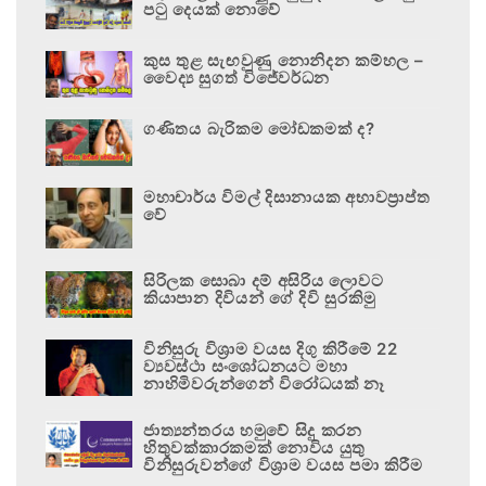
පටු දෙයක් නොවේ
කුස තුළ සැඟවුණු නොනිදන කම්හල –
වෛද්‍ය සුගත් විජේවර්ධන
ගණිතය බැරිකම මෝඩකමක් ද?
මහාචාර්ය විමල් දිසානායක අභාවප්‍රාප්ත
වේ
සිරිලක සොබා දම් අසිරිය ලොවට
කියාපාන දිවියන් ගේ දිවි සුරකිමු
විනිසුරු විශ්‍රාම වයස දිගු කිරීමේ 22
ව්‍යවස්ථා සංශෝධනයට මහා
නාහිමිවරුන්ගෙන් විරෝධයක් නෑ
ජාත්‍යන්තරය හමුවේ සිදු කරන
හිතුවක්කාරකමක් නොවිය යුතු
විනිසුරුවන්ගේ විශ්‍රාම වයස පමා කිරීම