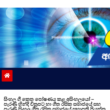
Skip
to
content
vinivida.lk
සිංහල ගී කෙත පෝෂණය කළ අසිංහලයෝ –
පැරණි හින්දි චිත්‍රපට හා ගීත රසික සමාජයේ සහ
පැරණි සිංහල ගීත රසික සමාජයේ සභාපති ප්‍රියන්ත