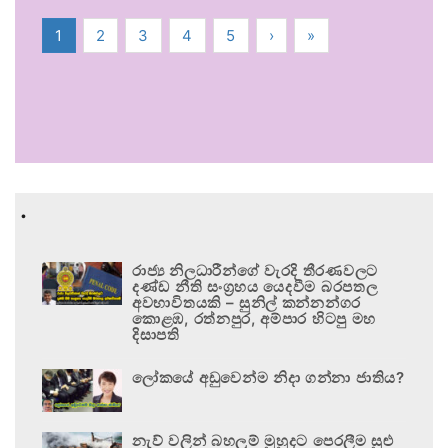
1
2
3
4
5
›
»
.
රාජ්‍ය නිලධාරීන්ගේ වැරදි තීරණවලට
දණ්ඩ නීති සංග්‍රහය යෙදවීම බරපතල
අවභාවිතයකි – සුනිල් කන්නන්ගර
කොළඹ, රත්නපුර, අම්පාර හිටපු මහ
දිසාපති
ලෝකයේ අඩුවෙන්ම නිදා ගන්නා ජාතිය?
නැව් වලින් බහලුම් මුහුදට පෙරලීම සුළු