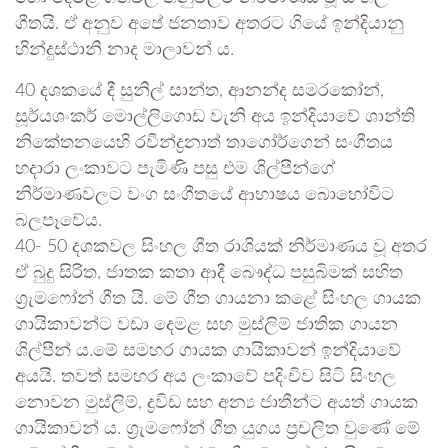
ගීතයි. ඒ අනුව අපේ ජනතාව අතරට ගියේ ඉන්දියානු
හින්දුස්ථානි නාද මාලාවන් ය.
40 දශකයේ දී සුනිල් සාන්ත, ආනන්ද සමරකෝන්,
සූර්යශංකර් මොල්ලිගොඩ වැනි අය ඉන්දියාවේ ශාන්ති
නිකේතනයෙහි රවීන්ද්‍රනාත් තාගෝර්ගෙන් සංගීතය
හදාරා ලංකාවට පැමිණි පසු එම ශිල්පීන්ගේ
නිර්මාණවලට වංග සංගීතයේ ආභාෂය බොහෝවිට
බලපෑවේය.
40- 50 දශකවල සිංහල ගීත රාශියක් නිර්මාණය වූ අතර
ඒ බුදු සිරිත, ජාතක කතා ආදී බෞද්ධ පසුබිමක් සහිත
ග්‍රැමෆෝන් ගීත යි. මේ ගීත ගායනා කළේ සිංහල ගායක
ගායිකාවන්ට වඩා දෙමළ සහ මුස්ලිම් ජාතික ගායන
ශිල්පීන් ය.මේ සමහර ගායක ගායිකාවන් ඉන්දියාවේ
අයයි. තවත් සමහර අය ලංකාවේ පදිංචිව සිටි සිංහල
නොවන මුස්ලිම්, ද්‍රවිඩ සහ අන්‍ය ජාතීන්ට අයත් ගායක
ගායිකාවන් ය. ග්‍රැමෆෝන් ගීත යුගය ප්‍රචලිත වු⁣ණේ මේ