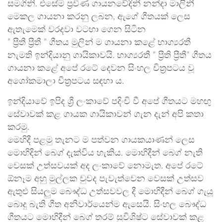
සමගිනි. එසේම ප්‍රවීණ ගායනවේදිනී නන්දා මාලිනී
මෙකල ගායනා කරනු ලබන, ඇගේ ගීතයක් ලෙස
ඇතැමෙක් වරදවා වටහා ගෙන සිටින
” ප්‍රීතී ප්‍රීතී ” ගීතය මුලින් ම ගායනා කළේ භාග්‍යරතී
නැමති ඉන්දියානු ගායිකාවයි. භාග්‍යරතී ” ප්‍රීති ප්‍රීතී” ගීතය
ගායනා කළේ අපේ රටේ දෙවන සිංහල චිත්‍රපටය වූ
අශෝකමාලා චිත්‍රපටය සඳහා ය.
ඉන්දියාවේ ඉපිද ශ්‍රී ලංකාවේ පදිංචි වී අපේ ගීතයට මහඟු
සේවාවක් කළ ගායක ගායිකාවන් ගැන දැන් අපි කතා
කරමු.
මෙහිදී පළමු තැනට ම පත්වන ගායකයාණන් ලෙස
මොහිදින් බෙග් දැක්විය හැකිය. මොහිදීන් බෙග් නැති
වෙසක් උත්සවයක් අද ලංකාවේ නොමැත. අපේ රටේ
ඕනෑම අහු මුල්ලක වුවද පැවැත්වෙන වෙසක් උත්සව
ඇතුළු සියලුම බෞද්ධ උත්සවවල දී මොහිදීන් බෙග් ගැයූ
බොදු බැති ගීත අනිවාර්යෙන්ම ඇසෙයි. සිංහල බෞද්ධ
ගීතයට මොහිදීන් බෙග් තරම් සුවිශිෂ්ට සේවාවක් කළ