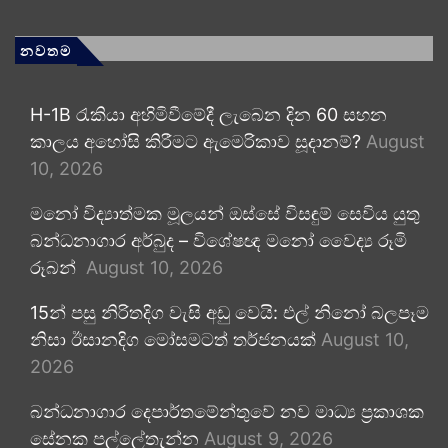
නවතම
H-1B රැකියා අහිමිවීමේදී ලැබෙන දින 60 සහන
කාලය අහෝසි කිරීමට ඇමෙරිකාව සූදානම්?
August
10, 2026
මනෝ විද්‍යාත්මක මූලයන් ඔස්සේ විසඳුම් සෙවිය යුතු
බන්ධනාගාර අර්බුද – විශේෂඥ මනෝ වෛද්‍ය රූමි
රූබන්
August 10, 2026
15න් පසු නිරිතදිග වැසි අඩු වෙයි: එල් නිනෝ බලපෑම
නිසා ඊසානදිග මෝසමටත් තර්ජනයක්
August 10,
2026
බන්ධනාගාර දෙපාර්තමේන්තුවේ නව මාධ්‍ය ප්‍රකාශක
සේනක පල්ලේතැන්න
August 9, 2026