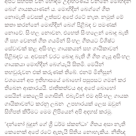
අපට සිහිපත් වන හොඳම උදාහරණය වන්නේ මොහිදීන්
බෙග් ගායකයාණන් ය. මොහිදීන් බෙග්ගේ ගීත
නොමැති වෙසක් උත්සව අපේ රටේ නැත. නමුත් මේ
කතා කරන්නේ මොහිදීන් බෙග් පිළිබඳ ව පමණක්
නොවේ. සිංහල නොවන, එහෙත් සිංහලෙන් බොදු බැති
ගී සහ වෙනත් ගීත ගයමින් සිංහල ගීතයට විශිෂ්ට
සේවාවක් කළ අසිංහල ගායකයන් සහ ගායිකාවන්
පිළිබඳව ය. අවසන් වරට බොදු බැති ගී ගීත ගැයූ අසිංහල
ගායකයා මොහිදීන් බෙග්යැයි සිතමි. මෙයින්
තහවුරුවන එක් කරුණක් තිබේ. එනම් මිනිසුන්
වශයෙන් අප ඉතිහාසයේ බොහෝ පසුපසට ගමන් කර
තිබෙන ආකාරයයි. ජාතිකත්වය අද අපේ බොහෝ
සෙයින් කෙලෙසී ගොසිනි. එබැවින් එම අසිංහල ගායක
ගායිකාවන්ට කරනු ලබන ⁣ උපහාරයක් ලෙස ඔවුන්
සිහිපත් කිරීමට මෙම ලිපියෙන් අපි අදහස් කරමු.
“දන්නෝ බුදුන් ගේ ශ්‍රී ධර්ම ස්කන්ධා” ගීතය අසා නැති
කෙනෙක් අපේ රටේ ඇතැයි සිතිය නොහැකිය. නීතිඥ