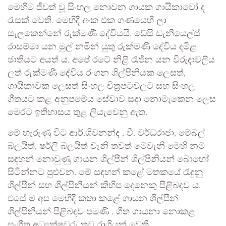
මෙහිම ජීවත් වූ සිංහල නොවන ගායක ගායිකාවෝ ද
රැසක් වෙති. මෙහිදී අංක එක ගණයෙහි ලා
සැලකෙන්නේ රුක්මණී දේවියයි. ඩේසි ඩැනියෙල්ස්
රාසම්මා යන මුල් නමින් යුතු රුක්මණී දේවිය දමිළ
ජාතියට අයත් ය. අපේ රටේ නිළි රැජින යන විරුදාවලිය
ලත් රුක්මණී දේවිය රංගන ශිල්පිනියක ලෙසත්,
ගායිකාවක ලෙසත් සිංහල චිත්‍රපටවලට සහ සිංහල
ගීතයට කළ අනුපමේය සේවාව සදා නොමැකෙන ලෙස
මෙරට ඉතිහාසය තුළ ලියැවෙනු ඇත.
මේ හැරුණු විට ආර්.ශිවනන්ද , වී. වර්ධරාජා, මේබල්
බ්ලයිත්, ෂර්ලි බ්ලයිත් වැනි තවත් මෙවැනි මෙහි නම
සඳහන් නොවුණු ගායන ශිල්පීන් ශිල්පිනියන් බොහෝ
සිටින්නට පුළුවන. මේ සඳහන් කළේ මතකයේ රැඳුනු
ශිල්පීන් සහ ශිල්පිනියන් කිහිප දෙනෙකු පිළිබඳව ය.
එසේ ම අප මෙහිදී කතා කළේ ගායන ශිල්පීන්
ශිල්පිනියන් පිළිබඳව පමණි . ගීත ගායනා නොකළ
සංගීත අධ්‍යක්ෂවරු තව රාශියක් වෙති.