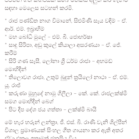
පවතින ගීත කිහිපයක් ඔබේ මතකය අලුත් කර ගැනීම
සඳහා මෙලෙස සටහන් කරමි.
* රාජ පණ්ඩිත නාග විමානේ, සිළුමිණි සෑය වඳිම් – ඒ.
ආර්. එම්. ඉබ්‍රාහිම්
* මහ බෝධි මුලේ – එම්. බී. ජොහර්ෂා
* සාදු සිරිපා, අඩු කුලේ කියාලා අසරණයා – ඒ. ජේ.
කරීම්
* සිරි ගණ සෑසී, ලෝනා ශ්‍රී ධර්ම රාජා – අහමඩ්
මොහිදීන්
* තිලොවග රාජා, උතුම් බුදුන් ත්‍රයිලෝ නාථා – ඒ. එම්.
යූ. රාජ්
* කරුණා මුහුදේ නාමු ගිලීලා – කේ. කේ. රාජලක්ෂ්මී
සමග මොහිදීන් බෙග්
* පිට දීප දේශ ජය ගත්තා – ලක්ෂ්මී බායි
මේ හැර හරූන් ලන්ත්‍රා, ජී. එස්. බී. රාණි වැනි ශිල්පීන්
විශාල ප්‍රමාණයක් සිංහල ගීත ගායනා කර ඇති අතර
ඒවා එකල ඉතාමත් ජනප්‍රිය විය.