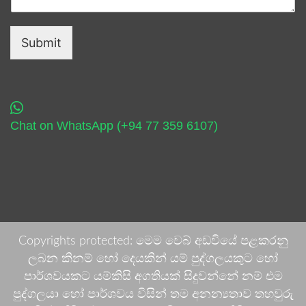
Submit
Chat on WhatsApp (+94 77 359 6107)
Copyrights protected: මෙම වෙබ් අඩවියේ පළකරනු
ලබන කිනම් හෝ දෙයකින් යම් පුද්ගලයකුට හෝ
පාර්ශවයකට යම්කිසි අගතියක් සිදුවන්නේ නම් එම
පුද්ගලයා හෝ පාර්ශවය විසින් තම අනන්‍යතාව තහවුරු