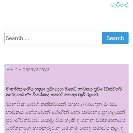
වැටීමක්
මානසික රෝග සඳහා ලබාදෙන ඖෂධ භාවිතය ප්‍රචණ්ඩත්වයට
හේතුවක් ද?- විශේෂඥ මනෝ වෛද්‍ය රූමි රූබන්
මානසික රෝගී තත්ත්වයන් සඳහා ලබාදෙන ඖෂධ
භාවිතය හේතුවෙන් රෝගීන් හෝ සාමාන්‍ය පුද්ගලයන්
ප්‍රචණ්ඩත්වයට යොමු විය හැකි ද යන්න වර්තමානයේ
රෝගීන්ගේ භාරකරුවන් මෙන්ම පොදු සමාජය තුළ ද