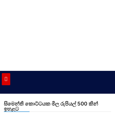
Skip
to
content
vinivida.lk
සිමෙන්ති කොට්ටයක මිල රුපියල් 500 කින්
ඉහළට