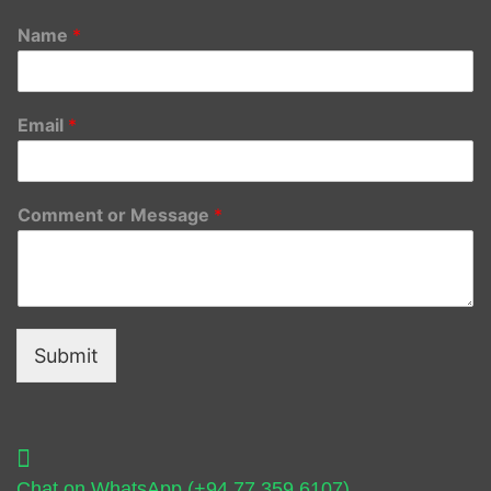
Name
*
Email
*
Comment or Message
*
Submit
Chat on WhatsApp (+94 77 359 6107)