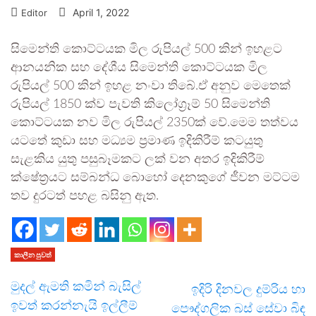
April 1, 2022
Editor
සිමෙන්ති කොට්ටයක මිල රුපියල් 500 කින් ඉහළට
ආනයනික සහ දේශීය සිමෙන්ති කොට්ටයක මිල
රුපියල් 500 කින් ඉහළ නංවා තිබේ.ඒ අනුව මෙතෙක්
රුපියල් 1850 ක්ව පැවති කිලෝග්‍රෑම් 50 සිමෙන්ති
කොට්ටයක නව මිල රුපියල් 2350ක් වේ.මෙම තත්වය
යටතේ කුඩා සහ මධ්‍යම ප්‍රමාණ ඉදිකිරීම් කටයුතු
සැළකිය යුතු පසුබෑමකට ලක් වන අතර ඉදිකිරීම්
ක්ෂේත්‍රයට සම්බන්ධ බොහෝ දෙනකුගේ ජීවන මට්ටම
තව දුරටත් පහළ බසිනු ඇත.
කාලීන පුවත්
මුදල් ඇමති කමින් බැසිල්
ඉදිරි දිනවල දුම්රිය හා
ඉවත් කරන්නැයි ඉල්ලීම්
පෞද්ගලික බස් සේවා බිඳ