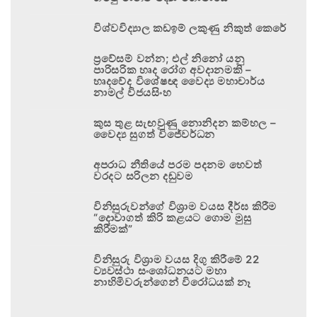
විශ්වවිද්‍යාල කඩඉම් ලකුණු නිකුත් කෙරේ
ප්‍රවේසම් වන්න; එල් නිනෝ යනු
පාරිසරික හෘද රෝග අවදානමකි –
හෘදවේද විශේෂඥ වෛද්‍ය මහාචාර්ය
නාමල් විජයසිංහ
කුස තුළ සැඟවුණු නොනිදන කම්හල –
වෛද්‍ය සුගත් විජේවර්ධන
අපරාධ නීතියේ පරම පදනම හෙවත්
වරදට සරිලන දඬුවම
විනිසුරුවන්ගේ විශ්‍රාම වයස දීර්ඝ කිරීම
“දොවාගත් කිරි කළයට ගොම මුසු
කිරීමක්”
විනිසුරු විශ්‍රාම වයස දිගු කිරීමේ 22
ව්‍යවස්ථා සංශෝධනයට මහා
නාහිමිවරුන්ගෙන් විරෝධයක් නෑ