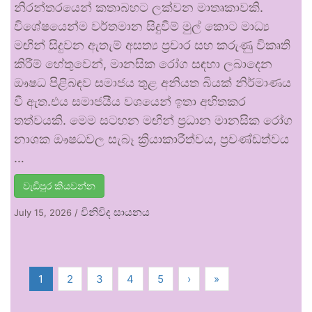
නිරන්තරයෙන් කතාබහට ලක්වන මාතෘකාවකි.
විශේෂයෙන්ම වර්තමාන සිදුවීම් මුල් කොට මාධ්‍ය
මඟින් සිදුවන ඇතැම් අසත්‍ය ප්‍රචාර සහ කරුණු විකෘති
කිරීම් හේතුවෙන්, මානසික රෝග සඳහා ලබාදෙන
ඖෂධ පිළිබඳව සමාජය තුළ අනියත බියක් නිර්මාණය
වී ඇත.එය සමාජයීය වශයෙන් ඉතා අහිතකර
තත්වයකි. මෙම සටහන මඟින් ප්‍රධාන මානසික රෝග
නාශක ඖෂධවල සැබෑ ක්‍රියාකාරීත්වය, ප්‍රචණ්ඩත්වය
…
වැඩිපුර කියවන්න
විනිවිද සායනය
July 15, 2026
/
1
2
3
4
5
›
»