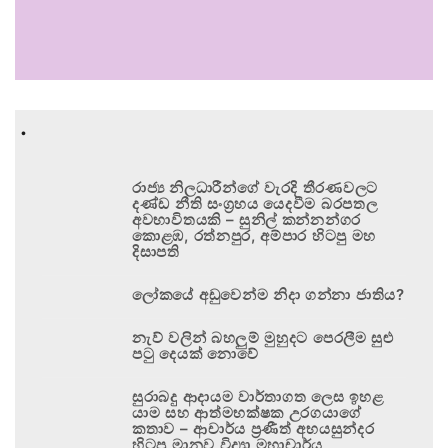
.
රාජ්‍ය නිලධාරීන්ගේ වැරදි තීරණවලට
දණ්ඩ නීති සංග්‍රහය යෙදවීම බරපතල
අවභාවිතයකි – සුනිල් කන්නන්ගර
කොළඹ, රත්නපුර, අම්පාර හිටපු මහ
දිසාපති
ලෝකයේ අඩුවෙන්ම නිදා ගන්නා ජාතිය?
නැව් වලින් බහලුම් මුහුදට පෙරලීම සුළු
පටු දෙයක් නොවේ
සුරාබදු ආදායම වාර්තාගත ලෙස ඉහළ
යාම සහ ආත්මභක්ෂක උරගයාගේ
කතාව – ආචාර්ය ප්‍රණීත් අභයසුන්දර
හිටපු මානව විද්‍යා මහාචාර්ය