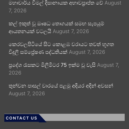
මහාචාර්ය විමල් දිසානායක අභාවප්‍රාප්ත වේ
August
7, 2026
කල් ඉකුත් වූ ඖෂධ තොගයක් සමඟ සැපයුම්
ආයතනයක් වටලයි
August 7, 2026
කෙරවලපිටියේ සිට කොළඹ වරායට තවත් භූගත
විදුලි සම්ප්‍රේෂණ පද්ධතියක්
August 7, 2026
ප්‍රදේශ රැසකට මිලිමීටර 75 ඉක්ම වූ වැසි
August 7,
2026
තුන්වන පාසල් වාරයේ පළමු අදියර අදින් අවසන්
August 7, 2026
CONTACT US