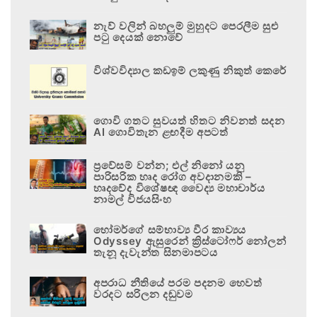
නැව් වලින් බහලුම් මුහුදට පෙරලීම සුළු
පටු දෙයක් නොවේ
විශ්වවිද්‍යාල කඩඉම් ලකුණු නිකුත් කෙරේ
ගොවි ගතට සුවයත් හිතට නිවනත් සදන
AI ගොවිතැන ළඟදීම අපටත්
ප්‍රවේසම් වන්න; එල් නිනෝ යනු
පාරිසරික හෘද රෝග අවදානමකි –
හෘදවේද විශේෂඥ වෛද්‍ය මහාචාර්ය
නාමල් විජයසිංහ
හෝමර්ගේ සම්භාව්‍ය වීර කාව්‍යය
Odyssey ඇසුරෙන් ක්‍රිස්ටෝෆර් නෝලන්
තැනූ දැවැන්ත සිනමාපටය
අපරාධ නීතියේ පරම පදනම හෙවත්
වරදට සරිලන දඬුවම