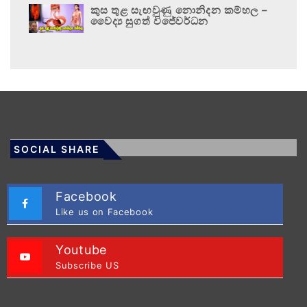
කුස තුළ සැඟවුණු නොනිදන කම්හල –
වෛද්‍ය සුගත් විජේවර්ධන
SOCIAL SHARE
Facebook
Like us on Facebook
Youtube
Subscribe US