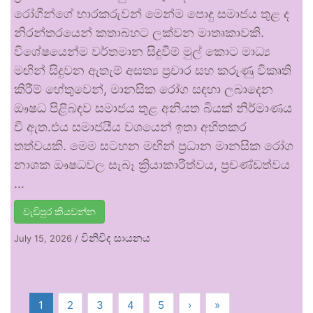
රෝගීන්ගේ භාරකරුවන් මෙන්ම පොදු සමාජය තුළ ද
නිරන්තරයෙන් කතාබහට ලක්වන මාතෘකාවකි.
විශේෂයෙන්ම වර්තමාන සිදුවීම් මුල් කොට මාධ්‍ය
මඟින් සිදුවන ඇතැම් අසත්‍ය ප්‍රචාර සහ කරුණු විකෘති
කිරීම් හේතුවෙන්, මානසික රෝග සඳහා ලබාදෙන
ඖෂධ පිළිබඳව සමාජය තුළ අනියත බියක් නිර්මාණය
වී ඇත.එය සමාජයීය වශයෙන් ඉතා අහිතකර
තත්වයකි. මෙම සටහන මඟින් ප්‍රධාන මානසික රෝග
නාශක ඖෂධවල සැබෑ ක්‍රියාකාරීත්වය, ප්‍රචණ්ඩත්වය
…
වැඩිපුර කියවන්න
විනිවිද සායනය
July 15, 2026
/
1
2
3
4
5
›
»