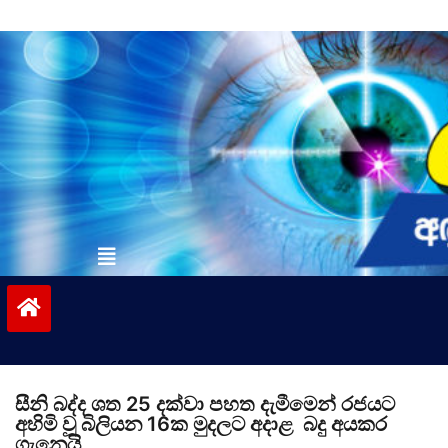
Skip
to
content
vinivida.lk
සීනි බද්ද ශත 25 දක්වා පහත දැමීමෙන් රජයට
අහිමි වූ බිලියන 16ක මුදලට අදාළ බදු අයකර
ගැනෙයි