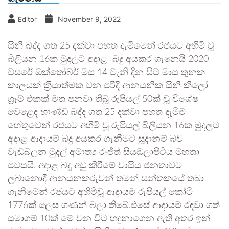
November 9, 2022
Editor
සීනි බද්ද ශත 25 දක්වා පහත දැමීමෙන් රජයට අහිමි වූ
බිලියන 16ක මුදලට අදාළ බදු අයකර ගැනෙයි 2020
වසරේ ඔක්තෝබර් මස 14 වැනි දින සිට මාස තුනක
කාලයක් ක‍්‍රියාත්මක වන පරිදි ආනයනික සීනි කිලෝ
ග‍්‍රෑම් එකක් මත පනවා තිබූ රුපියල් 50ක් වූ විශේෂ
වෙළෙඳ භාණ්ඩ බද්ද ශත 25 දක්වා පහත දැමීම
හේතුවෙන් රජයට අහිමි වූ රුපියල් බිලියන 16ක මුදලට
අදාළ ආදායම් බදු අයකර ගැනීමට සූදානම් බව
වැඩබලන මුදල් අමාත්‍ය රංජිත් සියඹලාපිටිය මහතා
පවසයි. අදාළ බදු අඩු කිරීමේ වාසිය ජනතාවට
ලබානොදී ආනයනකරුවන් තමන් සන්තකයේ තබා
ගැනීමෙන් රජයට අහිමිවූ ආදායම රුපියල් කෝටි
1776ක් ලෙස ගණන් බලා තිබේ.එසේ ආදායම් රඳවා ගත්
සමාගම් 10ක් මේ වන විට හඳුනාගෙන ඇති අතර ඉන්