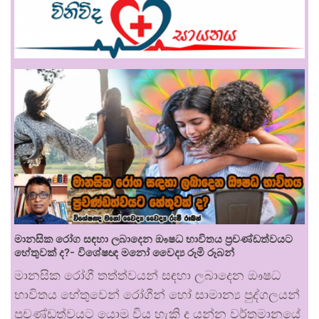
මානසික රෝග සඳහා ලබාදෙන ඖෂධ භාවිතය ප්‍රචණ්ඩත්වයට
හේතුවක් ද?- විශේෂඥ මනෝ වෛද්‍ය රූමි රූබන්
මානසික රෝගී තත්ත්වයන් සඳහා ලබාදෙන ඖෂධ
භාවිතය හේතුවෙන් රෝගීන් හෝ සාමාන්‍ය පුද්ගලයන්
ප්‍රචණ්ඩත්වයට යොමු විය හැකි ද යන්න වර්තමානයේ