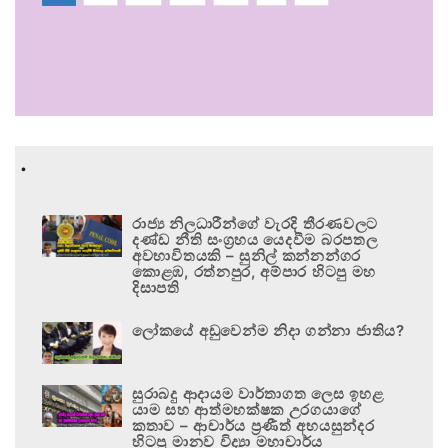
.
රාජ්‍ය නිලධාරීන්ගේ වැරදි තීරණවලට
දණ්ඩ නීති සංග්‍රහය යෙදවීම බරපතල
අවභාවිතයකි – සුනිල් කන්නන්ගර
කොළඹ, රත්නපුර, අම්පාර හිටපු මහ
දිසාපති
ලෝකයේ අඩුවෙන්ම නිදා ගන්නා ජාතිය?
සුරාබදු ආදායම වාර්තාගත ලෙස ඉහළ
යාම සහ ආත්මභක්ෂක උරගයාගේ
කතාව – ආචාර්ය ප්‍රණීත් අභයසුන්දර
හිටපු මානව විද්‍යා මහාචාර්ය