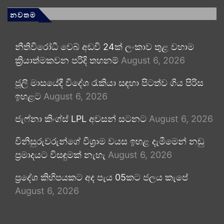
නවතම
නීතිවිරෝධී වෙබ් අඩවි 24ක් ලංකාව තුළ වහාම
ක්‍රියාත්මකවන පරිදි තහනම්
August 6, 2026
ජූලි මාසයේදී විදේශ රැකියා සඳහා පිටත්ව ගිය පිරිස
ඉහළට
August 6, 2026
ජැෆ්නා කිංග්ස් LPL අවසන් සටනට
August 6, 2026
විනිසුරුවරුන්ගේ විශ්‍රාම වයස ඉහළ දැමීමෙන් නඩු
ප්‍රමාදයට විසඳුමක් නැහැ
August 6, 2026
ප්‍රදේශ කිහිපයකට අද පැය 05කට ජලය කැපේ
August 6, 2026