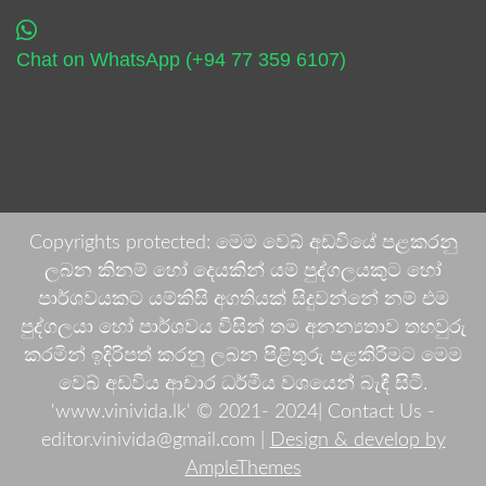
Chat on WhatsApp (+94 77 359 6107)
Copyrights protected: මෙම වෙබ් අඩවියේ පළකරනු
ලබන කිනම් හෝ දෙයකින් යම් පුද්ගලයකුට හෝ
පාර්ශවයකට යම්කිසි අගතියක් සිදුවන්නේ නම් එම
පුද්ගලයා හෝ පාර්ශවය විසින් තම අනන්‍යතාව තහවුරු
කරමින් ඉදිරිපත් කරනු ලබන පිළිතුරු පළකිරීමට මෙම
වෙබ් අඩවිය ආචාර ධර්මීය වශයෙන් බැඳී සිටී.
'www.vinivida.lk' © 2021- 2024| Contact Us -
editor.vinivida@gmail.com |
Design & develop by
AmpleThemes