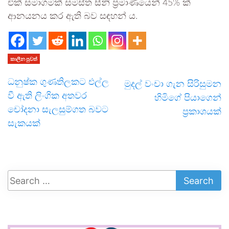
එක් සමාගමක් සමස්ත සීනි ප‍්‍රමාණයෙන් 45% ක්
ආනයනය කර ඇති බව සඳහන් ය.
කාලීන පුවත්
ධනුෂ්ක ගුණතිලකට එල්ල
මුදල් වංචා ගැන සිරිසුමන
වී ඇති ලිංගික අතවර
හිමිගේ පියාගෙන්
චෝදනා සැලසුම්ගත බවට
ප්‍රකාශයක්
සැකයක්