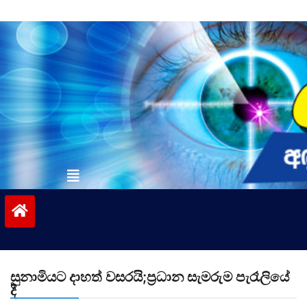
Skip
to
content
vinivida.lk
සුනාමියට දාහත් වසරයි;ප්‍රධාන සැමරුම පැරෑලියේ
දී