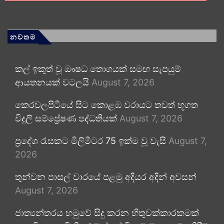
නවතම
කල් ඉකුත් වූ ඖෂධ තොගයක් සමඟ සැපයුම්
ආයතනයක් වටලයි
August 7, 2026
කෙරවලපිටියේ සිට කොළඹ වරායට තවත් භූගත
විදුලි සම්ප්‍රේෂණ පද්ධතියක්
August 7, 2026
ප්‍රදේශ රැසකට මිලිමීටර 75 ඉක්ම වූ වැසි
August 7,
2026
තුන්වන පාසල් වාරයේ පළමු අදියර අදින් අවසන්
August 7, 2026
ජාත්‍යන්තරය හමුවේ සිදු කරන හිතුවක්කාරකමක්