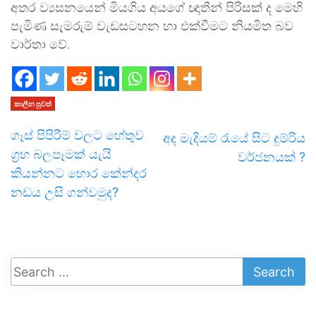
අතර ව්‍යසනයෙන් මියගිය අයගේ ඥාතීන් පිරිසක් ද මෙහි
පැමිණ සැමරුම් වැඩසටහන හා එක්වීමට නියමිත බව
වාර්තා වේ.
කාලීන පුවත්
ගෑස් පිපිරීම් වලට හේතුව
අද මැදියම් රැයේ සිට දුම්රිය
ග්‍රහ බලපෑමක් යැයි
වර්ජනයක් ?
කියන්නට හොර කේන්දර
නඩය උසි ගන්වමුද?