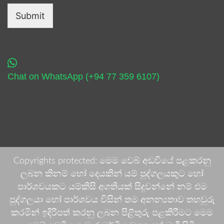
Submit
Chat on WhatsApp (+94 77 359 6107)
Copyrights protected: මෙම වෙබ් අඩවියේ පළකරනු
ලබන කිනම් හෝ දෙයකින් යම් පුද්ගලයකුට හෝ
පාර්ශවයකට යම්කිසි අගතියක් සිදුවන්නේ නම් එම
පුද්ගලයා හෝ පාර්ශවය විසින් තම අනන්‍යතාව තහවුරු
කරමින් ඉදිරිපත් කරනු ලබන පිළිතුරු පළකිරීමට මෙම