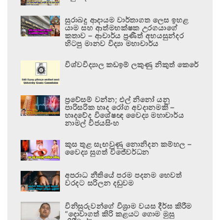
සුරාබදු ආදායම වාර්තාගත ලෙස ඉහළ
යාම සහ ආත්මභක්ෂක උරගයාගේ
කතාව – ආචාර්ය ප්‍රණීත් අභයසුන්දර
හිටපු මානව විද්‍යා මහාචාර්ය
විශ්වවිද්‍යාල කඩඉම් ලකුණු නිකුත් කෙරේ
ප්‍රවේසම් වන්න; එල් නිනෝ යනු
පාරිසරික හෘද රෝග අවදානමකි –
හෘදවේද විශේෂඥ වෛද්‍ය මහාචාර්ය
නාමල් විජයසිංහ
කුස තුළ සැඟවුණු නොනිදන කම්හල –
වෛද්‍ය සුගත් විජේවර්ධන
අපරාධ නීතියේ පරම පදනම හෙවත්
වරදට සරිලන දඬුවම
විනිසුරුවන්ගේ විශ්‍රාම වයස දීර්ඝ කිරීම
“දොවාගත් කිරි කළයට ගොම මුසු