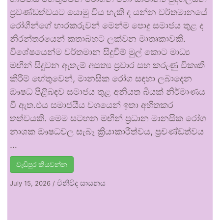
ප්‍රචණ්ඩත්වයට යොමු විය හැකි ද යන්න වර්තමානයේ
රෝගීන්ගේ භාරකරුවන් මෙන්ම පොදු සමාජය තුළ ද
නිරන්තරයෙන් කතාබහට ලක්වන මාතෘකාවකි.
විශේෂයෙන්ම වර්තමාන සිදුවීම් මුල් කොට මාධ්‍ය
මඟින් සිදුවන ඇතැම් අසත්‍ය ප්‍රචාර සහ කරුණු විකෘති
කිරීම් හේතුවෙන්, මානසික රෝග සඳහා ලබාදෙන
ඖෂධ පිළිබඳව සමාජය තුළ අනියත බියක් නිර්මාණය
වී ඇත.එය සමාජයීය වශයෙන් ඉතා අහිතකර
තත්වයකි. මෙම සටහන මඟින් ප්‍රධාන මානසික රෝග
නාශක ඖෂධවල සැබෑ ක්‍රියාකාරීත්වය, ප්‍රචණ්ඩත්වය
…
වැඩිපුර කියවන්න
විනිවිද සායනය
July 15, 2026
/