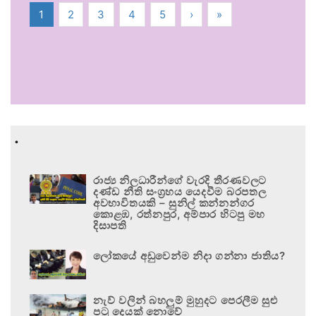
1
2
3
4
5
›
»
.
රාජ්‍ය නිලධාරීන්ගේ වැරදි තීරණවලට
දණ්ඩ නීති සංග්‍රහය යෙදවීම බරපතල
අවභාවිතයකි – සුනිල් කන්නන්ගර
කොළඹ, රත්නපුර, අම්පාර හිටපු මහ
දිසාපති
ලෝකයේ අඩුවෙන්ම නිදා ගන්නා ජාතිය?
නැව් වලින් බහලුම් මුහුදට පෙරලීම සුළු
පටු දෙයක් නොවේ