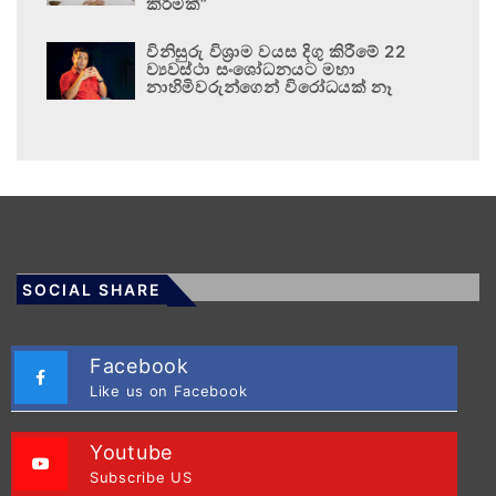
කිරීමක්”
විනිසුරු විශ්‍රාම වයස දිගු කිරීමේ 22
ව්‍යවස්ථා සංශෝධනයට මහා
නාහිමිවරුන්ගෙන් විරෝධයක් නෑ
SOCIAL SHARE
Facebook
Like us on Facebook
Youtube
Subscribe US