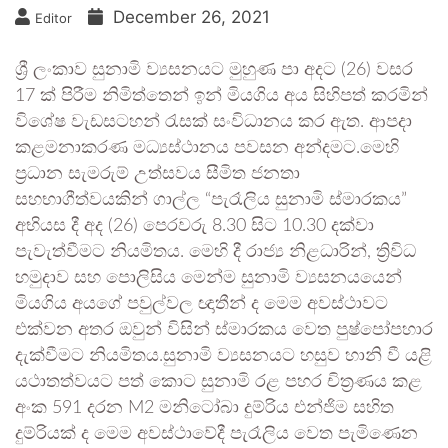
December 26, 2021
Editor
ශ්‍රී ලංකාව සුනාමි ව්‍යසනයට මුහුණ පා අදට (26) වසර
17 ක් පිරීම නිමිත්තෙන් ඉන් මියගිය අය සිහිපත් කරමින්
විශේෂ වැඩසටහන් රැසක් සංවිධානය කර ඇත. ආපදා
කළමනාකරණ මධ්‍යස්ථානය පවසන අන්දමට.මෙහි
ප්‍රධාන සැමරුම් උත්සවය සීමිත ජනතා
සහභාගීත්වයකින් ගාල්ල “පැරෑලිය සුනාමි ස්මාරකය”
අභියස දී අද (26) පෙරවරු 8.30 සිට 10.30 දක්වා
පැවැත්වීමට නියමිතය. මෙහි දී රාජ්‍ය නිළධාරින්, ත්‍රිවිධ
හමුදාව සහ පොලිසිය මෙන්ම සුනාමි ව්‍යසනයයෙන්
මියගිය අයගේ පවුල්වල ඥාතීන් ද මෙම අවස්ථාවට
එක්වන අතර ඔවුන් විසින් ස්මාරකය වෙත පුෂ්පෝපහාර
දැක්වීමට නියමිතය.සුනාමි ව්‍යසනයට හසුව හානි වී යළි
යථාතත්වයට පත් කොට සුනාමි රළ පහර චිත්‍රණය කළ
අංක 591 දරන M2 මනිටෝබා දුම්රිය එන්ජිම සහිත
දුම්රියක් ද මෙම අවස්ථාවේදී පැරෑලිය වෙත පැමිණෙන