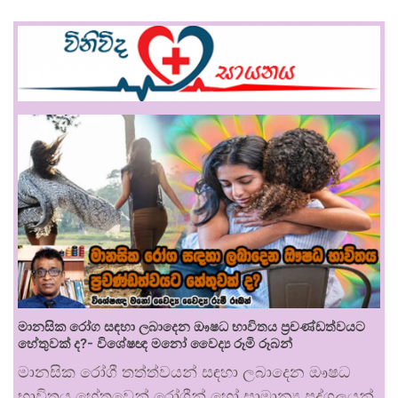
මානසික රෝග සඳහා ලබාදෙන ඖෂධ භාවිතය ප්‍රචණ්ඩත්වයට
හේතුවක් ද?- විශේෂඥ මනෝ වෛද්‍ය රූමි රූබන්
මානසික රෝගී තත්ත්වයන් සඳහා ලබාදෙන ඖෂධ
භාවිතය හේතුවෙන් රෝගීන් හෝ සාමාන්‍ය පුද්ගලයන්