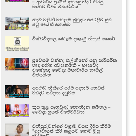
– ආචාර්ය ප්‍රණීත් අභයසුන්දර හිටපු
මානව විද්‍යා මහාචාර්ය
නැව් වලින් බහලුම් මුහුදට පෙරලීම සුළු
පටු දෙයක් නොවේ
විශ්වවිද්‍යාල කඩඉම් ලකුණු නිකුත් කෙරේ
ප්‍රවේසම් වන්න; එල් නිනෝ යනු පාරිසරික
හෘද රෝග අවදානමකි – හෘදවේද
විශේෂඥ වෛද්‍ය මහාචාර්ය නාමල්
විජයසිංහ
අපරාධ නීතියේ පරම පදනම හෙවත්
වරදට සරිලන දඬුවම
කුස තුළ සැඟවුණු නොනිදන කම්හල –
වෛද්‍ය සුගත් විජේවර්ධන
විනිසුරුවන්ගේ විශ්‍රාම වයස දීර්ඝ කිරීම
“දොවාගත් කිරි කළයට ගොම මුසු
කිරීමක්”