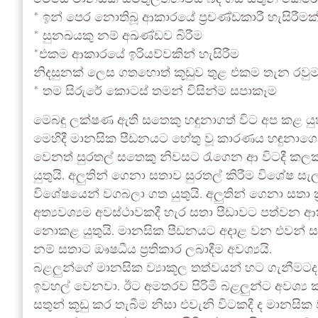
* ඉන් පෙර නොතිබූ ආකාරයේ ප්‍රචණ්ඩකාරී හැසිරීමක්
* සුනඛයකු නම් අඛණ්ඩව බිරීම
*එකම ආකාරයේ ඉරියව්වකින් හැසිරීම
නිදසුනක් ලෙස ගතහොත් කූඩුව තුළ එකම තැන රවු
* තම සිරුරේ කොටස් තමන් විසින්ම සපාකෑම
මෙබඳු ලක්ෂණ ඇති සතෙකු හඳුනාගත් විට අප කළ යුත
මෙහිදී මානසික පීඩනයට හේතු වූ කාරණය හඳුනාගෙන එ
වෙනත් සුරතල් සතෙකු නිවසට රැගෙන ආ විටදී කලක
යුතුයි. අලුතින් ගෙනා සතාව සුරතල් කිරීම විශේෂ සැ
විශේෂයෙන් වගබලා ගත යුතුයි. අලුතින් ගෙනා සතා ක
අත්‍යවශ්‍යම අවස්ථාවකදී හැර සතා පීඩාවට පත්වන ආ
නොකළ යුතුයි. මානසික පීඩනයට අදාළ වන එවන් ස
නම් සතාට ඖෂධීය ප්‍රතිකාර ලබාදීම අවශ්‍යයි.
බළලුන්ගේ මානසික ව්‍යාකූල තත්වයන් හට ගැනීම
ඉවහල් වෙනවා. ඊට අමතරව පිරිමි බළලුන්ට අවශ්‍ය
සතුන් කූඩු කර තැබීම නිසා එවැනි විටකදී ද මානසික ව