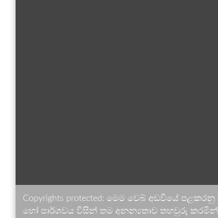
Copyrights protected: මෙම වෙබ් අඩවියේ පළකරනු
හෝ පාර්ශවය විසින් තම අනන්‍යතාව තහවුරු කරමින් ඉ