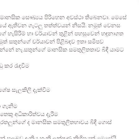
ද මානසික සෞඛ්‍යය පිරිහෙන අවස්ථා තිබෙනවා. මෙසේ
යේ ඇතිවන ගැටලු තත්ත්වයන් නිසයි. නමුත් වෙනස
ගේ හැසිරීම් හා චර්යාවන් තුළින් පහසුවෙන් හඳුනාගත
නමුත් සතුන්ගේ චර්යාවන් පිළිබඳව ඉතා සමීපව
වන්නේ නෑ.සතුන්ගේ මානසික සමතුලිතතාව බිඳී යාමට
ු කර රැඳවීම
ශේෂ සැලකිලි දැක්වීම
ා ගැනීම
ෙකු අධිකාරිත්වය දැරීම
රතලුන්ගේ ද මානසික සමතුලිතභාවය බිඳී ගොස්
න් සුලබව දැකිය හැකි ලක්ෂණ කිහිපයක් මෙසේයි.