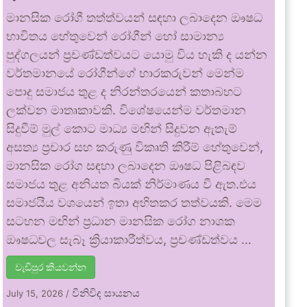
මානසික රෝගී තත්ත්වයන් සඳහා ලබාදෙන ඖෂධ
භාවිතය හේතුවෙන් රෝගීන් හෝ සාමාන්‍ය
පුද්ගලයන් ප්‍රචණ්ඩත්වයට යොමු විය හැකි ද යන්න
වර්තමානයේ රෝගීන්ගේ භාරකරුවන් මෙන්ම
පොදු සමාජය තුළ ද නිරන්තරයෙන් කතාබහට
ලක්වන මාතෘකාවකි. විශේෂයෙන්ම වර්තමාන
සිදුවීම් මුල් කොට මාධ්‍ය මඟින් සිදුවන ඇතැම්
අසත්‍ය ප්‍රචාර සහ කරුණු විකෘති කිරීම් හේතුවෙන්,
මානසික රෝග සඳහා ලබාදෙන ඖෂධ පිළිබඳව
සමාජය තුළ අනියත බියක් නිර්මාණය වී ඇත.එය
සමාජයීය වශයෙන් ඉතා අහිතකර තත්වයකි. මෙම
සටහන මඟින් ප්‍රධාන මානසික රෝග නාශක
ඖෂධවල සැබෑ ක්‍රියාකාරීත්වය, ප්‍රචණ්ඩත්වය …
වැඩිපුර කියවන්න
විනිවිද සායනය
July 15, 2026
/