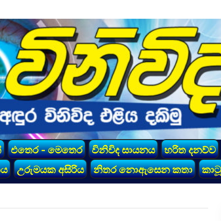
්
එතෙර - මෙතෙර
විනිවිද සායනය
හරිත දනව්ව
කය
උරුමයක අසිරිය
නිතර නොඇසෙන කතා
කාටූ