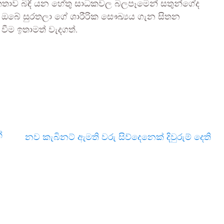
ාව බිඳී යන හේතු සාධකවල බලපෑමෙන් සතුන්ගේද
ඔබේ සුරතලා ගේ ශාරීරික සෞඛ්‍යය ගැන සිතන
ීම ඉතාමත් වැදගත්.
්
නව කැබිනට් ඇමති වරු සිව්දෙනෙක් දිවුරුම් දෙති