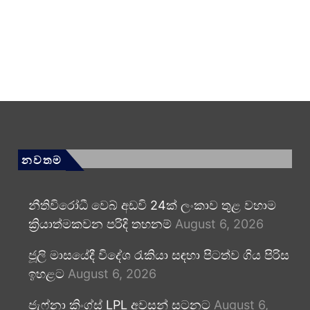
නවතම
නීතිවිරෝධී වෙබ් අඩවි 24ක් ලංකාව තුළ වහාම
ක්‍රියාත්මකවන පරිදි තහනම්
August 6, 2026
ජූලි මාසයේදී විදේශ රැකියා සඳහා පිටත්ව ගිය පිරිස
ඉහළට
August 6, 2026
ජැෆ්නා කිංග්ස් LPL අවසන් සටනට
August 6,