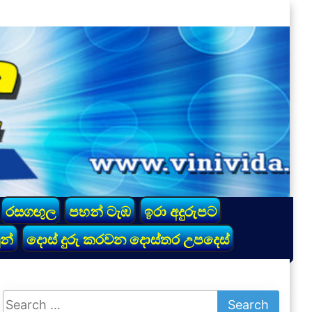
රසගඟුල
පහන් ටැඹ
ඉරා අදුරුපට
න්
දොස් දුරු කරවන දොස්තර උපදෙස්