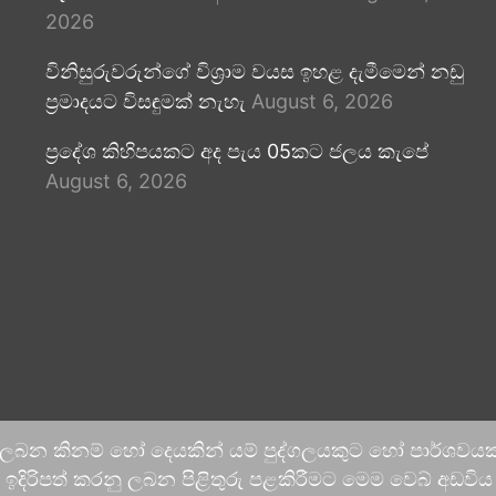
2026
විනිසුරුවරුන්ගේ විශ්‍රාම වයස ඉහළ දැමීමෙන් නඩු
ප්‍රමාදයට විසඳුමක් නැහැ
August 6, 2026
ප්‍රදේශ කිහිපයකට අද පැය 05කට ජලය කැපේ
August 6, 2026
 ලබන කිනම් හෝ දෙයකින් යම් පුද්ගලයකුට හෝ පාර්ශවයකට
දිරිපත් කරනු ලබන පිළිතුරු පළකිරීමට මෙම වෙබ් අඩවිය ආච