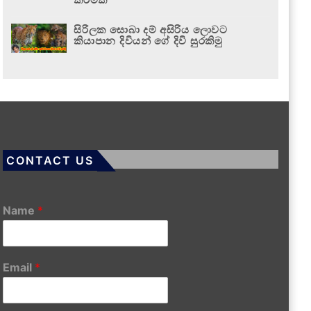
සිරිලක සොබා දම් අසිරිය ලොවට
කියාපාන දිවියන් ගේ දිවි සුරකිමු
CONTACT US
Name
*
Email
*