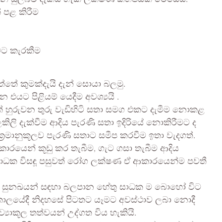
 පළ කිරීම
මට කැරකීම
්තේ කුමක්දැයි දැන් සොයා බලමු.
යට පිළියම් යෙදීම අවශ්‍යයි .
් හුරුවන තුරු වැඩිහිටි සතා සමග එකට දැමීම නොකළ
ලකිලි දැක්වීම ආදිය පැරණි සතා ඉදිරියේ නොකිරීමට ද
්‍රමානුකූලව පැරණි සතාට සමීප කරවීම ඉතා වැදගත්.
කාරයෙන් කූඩු කර තැබීම, ගැට ගසා තැබීම ආදිය
ාධක විසඳූ පසුවත් රෝග ලක්ෂණ ඒ ආකාරයෙන්ම පවතී
ටද සුනඛයන් සඳහා බලපාන හේතු සාධක ම බොහෝ විට
 කාලයේදී නිදහසේ පිටතට යෑමට අවස්ථාව ලබා නොදී
්‍යාකූල තත්වයන් උද්ගත විය හැකියි.