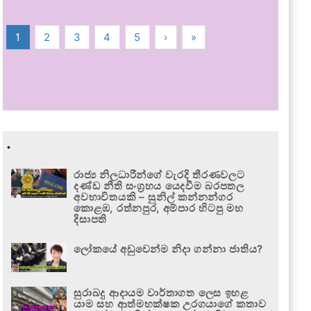
1
2
3
4
5
›
»
.
රාජ්‍ය නිලධාරීන්ගේ වැරදි තීරණවලට
දණ්ඩ නීති සංග්‍රහය යෙදවීම බරපතල
අවභාවිතයකි – සුනිල් කන්නන්ගර
කොළඹ, රත්නපුර, අම්පාර හිටපු මහ
දිසාපති
ලෝකයේ අඩුවෙන්ම නිදා ගන්නා ජාතිය?
සුරාබදු ආදායම වාර්තාගත ලෙස ඉහළ
යාම සහ ආත්මභක්ෂක උරගයාගේ කතාව