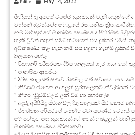
May 14, 2022
Editor
මිනිසුන් වූ අපගේ වගේම සුනඛයන් වැනි සතුන්ගේ 
වන්නේ ඔවුන්ගේද මොළයේ රසායනික ක්‍රියාකාරීත්ව
නම් මිනිසුන්ගේ මානසික සෞඛ්‍යයේ පිරිහීමක් ඔවුන්
හැකි වුවත් සතුන් සම්බන්ධයෙන් එය දුෂ්කර වීමයි. 
අධීක්ෂණය කළ හැකි නම් එය හඳුනා ගැනීම දුෂ්කර 
බලපාන හේතු
* පීඩාකාරී පරිසරයක දීර්ඝ කාලයක් ගැට ගසා හෝ කූඩ
* මානසික ආතතිය
* දීර්ඝ කාලයක් සතාව රැකබලාගත් ස්වාමියා මිය යාම
* නිවසට රැගෙන ආ අලුත් සුරතලෙකුට නිවැසියන් වි
* නිතර දඬුවම්වලට ලක් වීම හා පහරකෑම
* අඳුරු අපිරිසිදු ස්ථානවල දිගු කාලයක් සිර කොට තබ
* ජීවත්වන පරිසරයේ තමන්ට වඩා ප්‍රචණ්ඩ වෙනත් සත
මේ හේතුව මත සුනඛයන්ගේ මෙන්ම බළලුන් වැනි සු
මානසික සෞඛ්‍යය පිරිහෙනවා.
මෙසේ මානසික සමතුලිතභාවය බිඳී ගිය සතුන් කෙරෙ