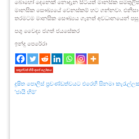
බොහෝ දෙනෙක් නොදැන සිටියත් මානසික සමතුලිතත
මානසික සෞඛ්‍යයේ වෙනස්කම් හට ගන්නවා. එනිසා 
තරමටම මානසික සෞඛ්‍යය ගැනත් අවධානයෙන් පසු ව
පශු වෛද්‍ය ජගත් ජයසේකර
ඉන්දු පෙරේරා
සතුන්ටත් හිමි අපේ ලෝකය
දූෂිත පොලිස් ප්‍රචණ්ඩත්වයට එරෙහි සිනමා කැරැල්ලක
‘ජායි භිම්’