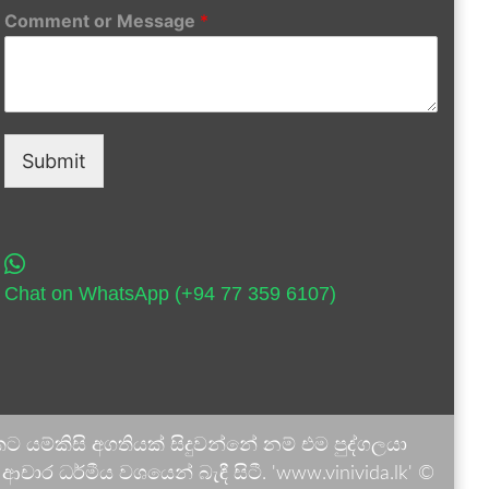
Comment or Message
*
Submit
Chat on WhatsApp (+94 77 359 6107)
 යම්කිසි අගතියක් සිදුවන්නේ නම් එම පුද්ගලයා
ාර ධර්මීය වශයෙන් බැඳී සිටී. 'www.vinivida.lk' ©