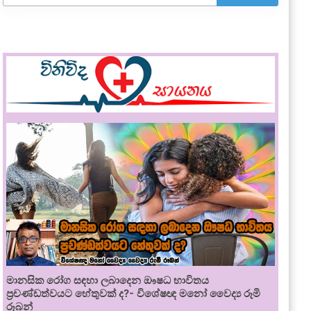
මානසික රෝග සඳහා ලබාදෙන ඖෂධ භාවිතය
ප්‍රචණ්ඩත්වයට හේතුවක් ද?- විශේෂඥ මනෝ වෛද්‍ය රූමි
රූබන්