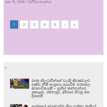
විනිවිද සායනය
July 15, 2026
/
1
2
3
4
5
›
»
.
රාජ්‍ය නිලධාරීන්ගේ වැරදි තීරණවලට
දණ්ඩ නීති සංග්‍රහය යෙදවීම බරපතල
අවභාවිතයකි – සුනිල් කන්නන්ගර
කොළඹ, රත්නපුර, අම්පාර හිටපු මහ
දිසාපති
ලෝකයේ අඩුවෙන්ම නිදා ගන්නා ජාතිය?