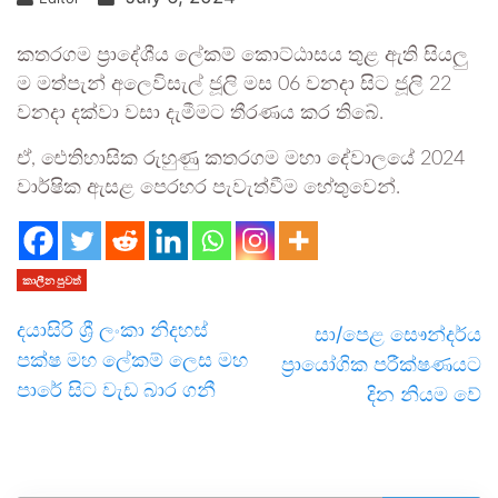
කතරගම ප්‍රාදේශීය ලේකම් කොට්ඨාසය තුළ ඇති සියලු
ම මත්පැන් අලෙවිසැල් ජූලි මස 06 වනදා සිට ජූලි 22
වනදා දක්වා වසා දැමීමට තීරණය කර තිබේ.
ඒ, ඓතිහාසික රුහුණු කතරගම මහා දේවාලයේ 2024
වාර්ෂික ඇසළ පෙරහර පැවැත්වීම හේතුවෙන්.
කාලීන පුවත්
දයා­සිරි ශ්‍රී ලංකා නිද­හස්
සා/පෙළ සෞන්දර්ය
පක්ෂ මහ ලේක­ම් ලෙස මහ
ප්‍රායෝගික පරීක්ෂණයට
පාරේ සිට වැඩ බාර ගනී
දින නියම වේ