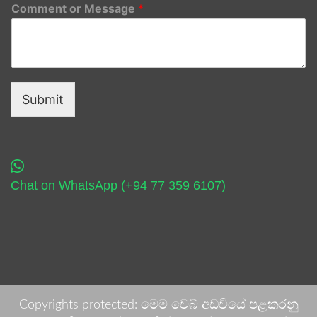
Comment or Message
*
Submit
Chat on WhatsApp (+94 77 359 6107)
Copyrights protected: මෙම වෙබ් අඩවියේ පළකරනු