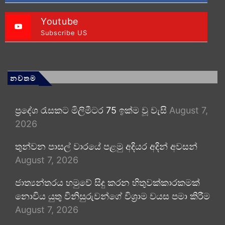
Youtube
Subscribe US
නවතම
ප්‍රදේශ රැසකට මිලිමීටර 75 ඉක්ම වූ වැසි
August 7,
2026
තුන්වන පාසල් වාරයේ පළමු අදියර අදින් අවසන්
August 7, 2026
ජාත්‍යන්තරය හමුවේ සිදු කරන හිතුවක්කාරකමක්
නොවිය යුතු විනිසුරුවන්ගේ විශ්‍රාම වයස පමා කිරීම
August 7, 2026