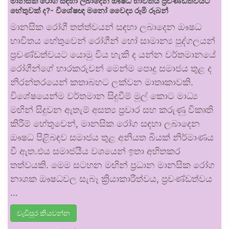
මානසික රෝග සඳහා ලබාදෙන ඖෂධ භාවිතය ප්‍රචණ්ඩත්වයට
හේතුවක් ද?- විශේෂඥ මනෝ වෛද්‍ය රූමි රූබන්
මානසික රෝගී තත්ත්වයන් සඳහා ලබාදෙන ඖෂධ
භාවිතය හේතුවෙන් රෝගීන් හෝ සාමාන්‍ය පුද්ගලයන්
ප්‍රචණ්ඩත්වයට යොමු විය හැකි ද යන්න වර්තමානයේ
රෝගීන්ගේ භාරකරුවන් මෙන්ම පොදු සමාජය තුළ ද
නිරන්තරයෙන් කතාබහට ලක්වන මාතෘකාවකි.
විශේෂයෙන්ම වර්තමාන සිදුවීම් මුල් කොට මාධ්‍ය
මඟින් සිදුවන ඇතැම් අසත්‍ය ප්‍රචාර සහ කරුණු විකෘති
කිරීම් හේතුවෙන්, මානසික රෝග සඳහා ලබාදෙන
ඖෂධ පිළිබඳව සමාජය තුළ අනියත බියක් නිර්මාණය
වී ඇත.එය සමාජයීය වශයෙන් ඉතා අහිතකර
තත්වයකි. මෙම සටහන මඟින් ප්‍රධාන මානසික රෝග
නාශක ඖෂධවල සැබෑ ක්‍රියාකාරීත්වය, ප්‍රචණ්ඩත්වය
…
වැඩිපුර කියවන්න