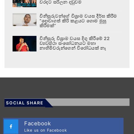
වරදට සරිලන දඬුවම
විනිසුරුවන්ගේ විශ්‍රාම වයස දීර්ඝ කිරීම
“දොවාගත් කිරි කළයට ගොම මුසු
කිරීමක්”
විනිසුරු විශ්‍රාම වයස දිගු කිරීමේ 22
ව්‍යවස්ථා සංශෝධනයට මහා
නාහිමිවරුන්ගෙන් විරෝධයක් නෑ
SOCIAL SHARE
Facebook
Like us on Facebook