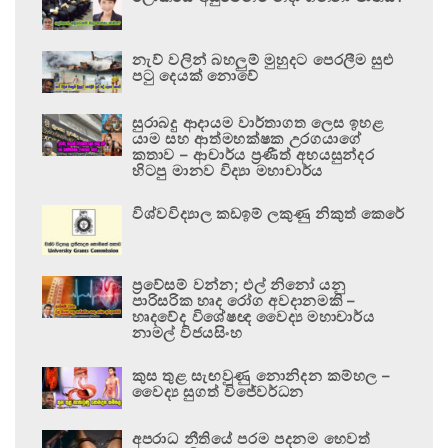
නැව් වලින් බහලුම් මුහුදට පෙරලීම සුළු
පටු දෙයක් නොවේ
සුරාබදු ආදායම වාර්තාගත ලෙස ඉහළ
යාම සහ ආත්මභක්ෂක උරගයාගේ
කතාව – ආචාර්ය ප්‍රණීත් අභයසුන්දර
හිටපු මානව විද්‍යා මහාචාර්ය
විශ්වවිද්‍යාල කඩඉම් ලකුණු නිකුත් කෙරේ
ප්‍රවේසම් වන්න; එල් නිනෝ යනු
පාරිසරික හෘද රෝග අවදානමකි –
හෘදවේද විශේෂඥ වෛද්‍ය මහාචාර්ය
නාමල් විජයසිංහ
කුස තුළ සැඟවුණු නොනිදන කම්හල –
වෛද්‍ය සුගත් විජේවර්ධන
අපරාධ නීතියේ පරම පදනම හෙවත්