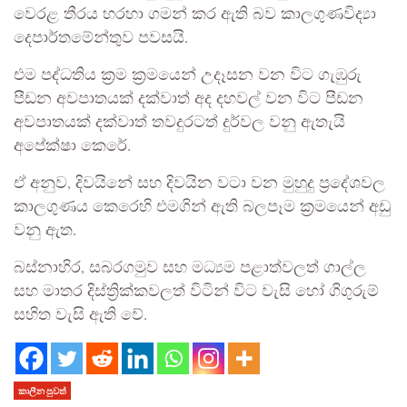
වෙරළ තීරය හරහා ගමන් කර ඇති බව කාලගුණවිද්‍යා
දෙපාර්තමේන්තුව පවසයි.
එම පද්ධතිය ක්‍රම ක්‍රමයෙන් උදෑසන වන විට ගැඹුරු
පීඩන අවපාතයක් දක්වාත් අද දහවල් වන විට පීඩන
අවපාතයක් දක්වාත් තවදුරටත් දුර්වල වනු ඇතැයි
අපේක්ෂා කෙරේ.
ඒ අනුව, දිවයිනේ සහ දිවයින වටා වන මුහුදු ප්‍රදේශවල
කාලගුණය කෙරෙහි එමගින් ඇති බලපෑම ක්‍රමයෙන් අඩු
වනු ඇත.
බස්නාහිර, සබරගමුව සහ මධ්‍යම පළාත්වලත් ගාල්ල
සහ මාතර දිස්ත්‍රික්කවලත් විටින් විට වැසි හෝ ගිගුරුම්
සහිත වැසි ඇති වේ.
කාලීන පුවත්