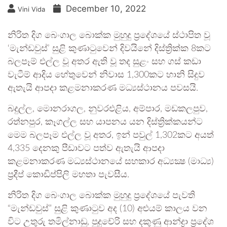
December 10, 2022
Vini Vida
නිරිත දිග බෙංගාල බොක්ක මුහුදු ප්‍රදේශයේ ස්ථාපිත වූ
‘මැන්ඩවුස්’ සුළි කුණාටුවෙන් දිවයිනේ දිස්ත්‍රික්ක 8කට
බලපෑම් එල්ල වූ අතර ඇති වූ තද සුළං සහ ගස් කඩා
වැටීම් ආදිය හේතුවෙන් නිවාස 1,300කට හානි සිදුව
ඇතැයි ආපදා කළමනාකරණ මධ්‍යස්ථානය පවසයි.
බදුල්ල, මොනරාගල, නුවරඑළිය, අම්පාර, මඩකලපුව,
රත්නපුර, කෑගල්ල සහ යාපනය යන දිස්ත්‍රික්කයන්ට
මෙම බලපෑම එල්ල වූ අතර, ඉන් පවුල් 1,302කට අයත්
4,335 දෙනකු පීඩාවට පත්ව ඇතැයි ආපදා
කළමනාකරණ මධ්‍යස්ථානයේ සහකාර අධ්‍යක්‍ෂ (මාධ්‍ය)
ප්‍රදීප් කොඩිප්පිලි මහතා පැවසීය.
නිරිත දිග බෙංගාල බොක්ක මුහුදු ප්‍රදේශයේ පැවති
“මැන්ඩවුස්” සුළි කුණාටුව අද (10) අළුයම් කාලය වන
විට උතුරු තමිල්නාඩු, පුදුචේරි සහ දකුණු ආන්ද්‍රා ප්‍රදේශ