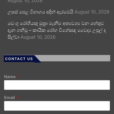
August 10, 2026
උසස් පෙළ විභාගය අදින් ඇරඹෙයි
August 10, 2026
ඩෙංගු රෝගියකු ⁣මුත්‍රා මැනීම අත්‍යවශ්‍ය වන හේතුව
දැන ගනිමු – කායික රෝග විශේෂඥ වෛද්‍ය උපුල් ද
සිල්වා
August 10, 2026
CONTACT US
Name
*
Email
*