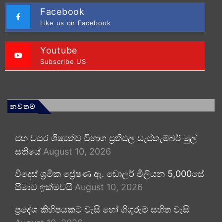
Facebook
Like us on Facebook
Youtube
Subscribe US
නවතම
පහ වසර ශිෂ්‍යත්ව විභාග ප්‍රතිඵල සැප්තැම්බර් මුල්
සතියේ
August 10, 2026
විදෙස් ශ්‍රමික ප්‍රේෂණ ඇ. ඩොලර් මිලියන 5,000සේ
සීමාව ඉක්මවයි
August 10, 2026
ප්‍රදේශ කිහිපයකට වැසි හෝ ගිගුරුම් සහිත වැසි