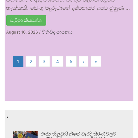
හැක්කකි. ඩෙංගු මදුරුවාගේ දෂ්ටනයට අපට මුහුණ …
වැඩිපුර කියවන්න
විනිවිද සායනය
August 10, 2026
/
1
2
3
4
5
›
»
.
රාජ්‍ය නිලධාරීන්ගේ වැරදි තීරණවලට