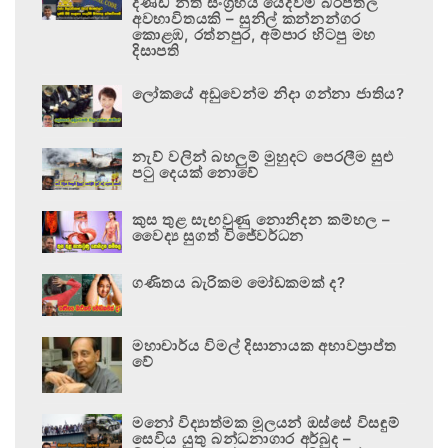
දණ්ඩ නීති සංග්‍රහය යෙදවීම බරපතල
අවභාවිතයකි – සුනිල් කන්නන්ගර
කොළඹ, රත්නපුර, අම්පාර හිටපු මහ
දිසාපති
ලෝකයේ අඩුවෙන්ම නිදා ගන්නා ජාතිය?
නැව් වලින් බහලුම් මුහුදට පෙරලීම සුළු
පටු දෙයක් නොවේ
කුස තුළ සැඟවුණු නොනිදන කම්හල –
වෛද්‍ය සුගත් විජේවර්ධන
ගණිතය බැරිකම මෝඩකමක් ද?
මහාචාර්ය විමල් දිසානායක අභාවප්‍රාප්ත
වේ
මනෝ විද්‍යාත්මක මූලයන් ඔස්සේ විසඳුම්
සෙවිය යුතු බන්ධනාගාර අර්බුද –