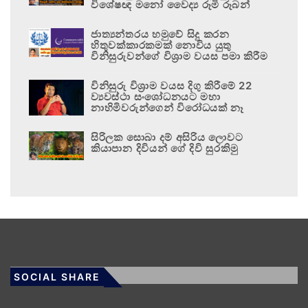
විශේෂඥ මනෝ වෛද්‍ය රූමි රූබන්
ජාත්‍යන්තරය හමුවේ සිදු කරන
හිතුවක්කාරකමක් නොවිය යුතු
විනිසුරුවන්ගේ විශ්‍රාම වයස පමා කිරීම
විනිසුරු විශ්‍රාම වයස දිගු කිරීමේ 22
ව්‍යවස්ථා සංශෝධනයට මහා
නාහිමිවරුන්ගෙන් විරෝධයක් නෑ
සිරිලක සොබා දම් අසිරිය ලොවට
කියාපාන දිවියන් ගේ දිවි සුරකිමු
SOCIAL SHARE