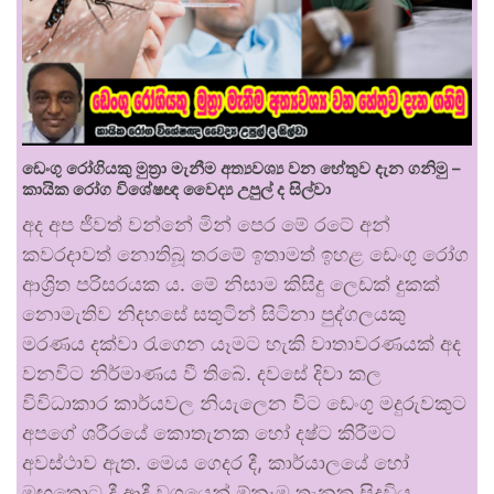
ඩෙංගු රෝගියකු ⁣මුත්‍රා මැනීම අත්‍යවශ්‍ය වන හේතුව දැන ගනිමු –
කායික රෝග විශේෂඥ වෛද්‍ය උපුල් ද සිල්වා
අද අප ජීවත් වන්නේ මින් පෙර මේ රටේ අන්
කවරදාවත් නොතිබූ තරමේ ඉතාමත් ඉහළ ඩෙංගු රෝග
ආශ්‍රිත පරිසරයක ය. මේ නිසාම කිසිදු ලෙඩක් දුකක්
නොමැතිව නිදහසේ සතුටින් සිටිනා පුද්ගලයකු
මරණය දක්වා රැගෙන යෑමට හැකි වාතාවරණයක් අද
වනවිට නිර්මාණය වී තිබේ. දවසේ දිවා කල
විවිධාකාර කාර්යවල නියැලෙන විට ඩෙංගු මදුරුවකුට
අපගේ ශරීරයේ කොතැනක හෝ දෂ්ට කිරීමට
අවස්ථාව ඇත. මෙය ගෙදර දී, කාර්යාලයේ හෝ
මඟතොට දී ආදී වශයෙන් ඕනෑම තැනක සිදුවිය