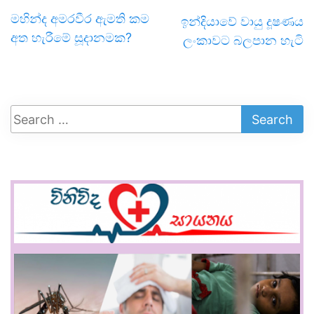
මහින්ද අමරවීර ඇමති කම
ඉන්දියාවේ වායු දූෂණය
අත හැරීමේ සූදානමක?
ලංකාවට බලපාන හැටි