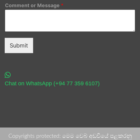
Comment or Message
*
Submit
Chat on WhatsApp (+94 77 359 6107)
Copyrights protected: මෙම වෙබ් අඩවියේ පළකරනු