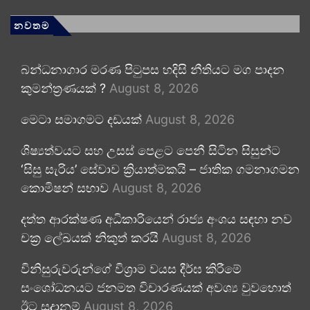
නවතම
බන්ධනාගාර මරණ පිටුපස හදිසි නීතියට මග පාදන
කුමන්ත්‍රණයක් ?
August 8, 2026
මෙටා සමාගමට දඩයක්
August 8, 2026
ශිෂ්‍යත්වයට සහ උසස් පෙළට පෙනී සිටින සිසුන්ට
‘සිසු සැරිය’ සේවාව ක්‍රියාත්මකයි – ජාතික ගමනාගමන
කොමිෂන් සභාව
August 8, 2026
දත්ත ආරක්ෂණ අධිකාරියෙන් රාජ්‍ය අංශය සඳහා නව
චක්‍ර ලේඛයක් නිකුත් කරයි
August 8, 2026
විනිසුරුවරුන්ගේ විශ්‍රාම වයස දීර්ඝ කිරීමේ
සංශෝධනයට ජනමත විචාරණයක් අවශ්‍ය වුවහොත්
ඊට සූදානම්
August 8, 2026