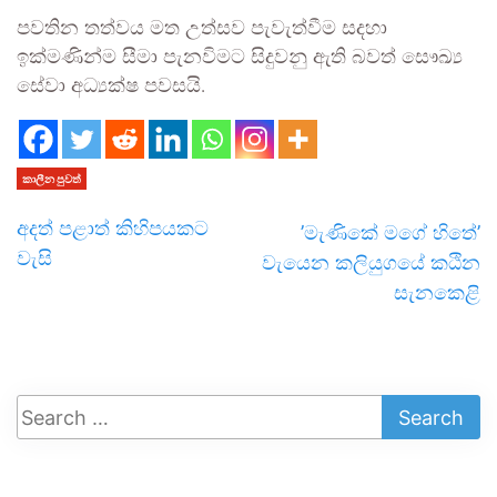
පවතින තත්වය මත උත්සව පැවැත්වීම සදහා
ඉක්මණින්ම සීමා පැනවිමට සිදුවනු ඇති බවත් සෞඛ්‍ය
සේවා අධ්‍යක්ෂ පවසයි.
කාලීන පුවත්
අදත් පළාත් කිහිපයකට
’මැණිකේ මගේ හිතේ’
වැසි
වැයෙන කලියුගයේ කඨින
සැනකෙළි