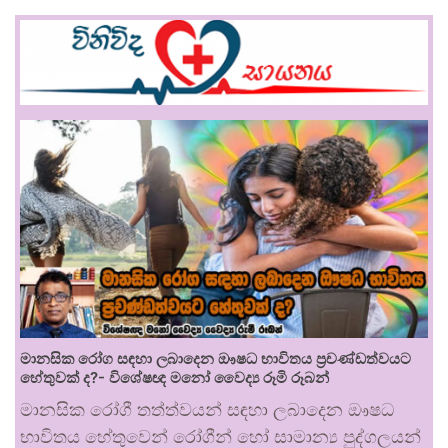
මානසික රෝග සඳහා ලබාදෙන ඖෂධ භාවිතය ප්‍රචණ්ඩත්වයට
හේතුවක් ද?- විශේෂඥ මනෝ වෛද්‍ය රූමි රූබන්
මානසික රෝගී තත්ත්වයන් සඳහා ලබාදෙන ඖෂධ
භාවිතය හේතුවෙන් රෝගීන් හෝ සාමාන්‍ය පුද්ගලයන්