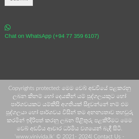
Chat on WhatsApp (+94 77 359 6107)
Copyrights protected: මෙම වෙබ් අඩවියේ පළකරනු
ලබන කිනම් හෝ දෙයකින් යම් පුද්ගලයකුට හෝ
පාර්ශවයකට යම්කිසි අගතියක් සිදුවන්නේ නම් එම
පුද්ගලයා හෝ පාර්ශවය විසින් තම අනන්‍යතාව තහවුරු
කරමින් ඉදිරිපත් කරනු ලබන පිළිතුරු පළකිරීමට මෙම
වෙබ් අඩවිය ආචාර ධර්මීය වශයෙන් බැඳී සිටී.
'www.vinivida.lk' © 2021- 2024| Contact Us -