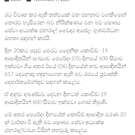
රට විවෘත කර ඇති තත්වයක් මත ජනතාව වගකීමෙන්
තොරව හැසිරෙන බව නිරීක්ෂණය වන බව සෞඛ්‍ය
සේවා අධ්‍යක්ෂ ජනරාල් වෛද්‍ය අසේල ගුණවර්ධන
මහතා සඳහන් කරයි.
දින 20කට පසුව මෙරට දෛනික කොවිඩ් -19
ආසාදිතයින් සංඛ්‍යාව පෙරේදා (05) දිනයේ 600 සීමාව
ඉක්මවා ගිය අතර ඊයේ (06) දිනයේත් නව ආසාදිතයින්
617 දෙනෙකු හඳුනාගෙන ඇති බව රජයේ ප්‍රවෘත්ති
දෙපාර්තමේන්තුව සඳහන් කළේය.
ඒ අනුව අඛණ්ඩව දෙවන දිනටත් කොවිඩ්-19
ආසාදිතයින් 600 සීමාව ඉක්මවා ගොස් තිබුණි.
මේ අතර පෙරේදා දිනයේත් කොවිඩ් ආසාදිත මරණ 20
ක් වාර්තා වී ඇති බව සෞඛ්‍ය සේවා අධ්‍යක්ෂ
ජනරාල්වරයා විසින් තහවුරු කළේය.