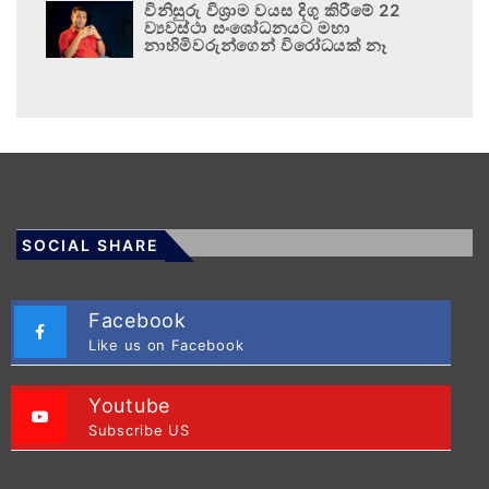
විනිසුරු විශ්‍රාම වයස දිගු කිරීමේ 22
ව්‍යවස්ථා සංශෝධනයට මහා
නාහිමිවරුන්ගෙන් විරෝධයක් නෑ
SOCIAL SHARE
Facebook
Like us on Facebook
Youtube
Subscribe US