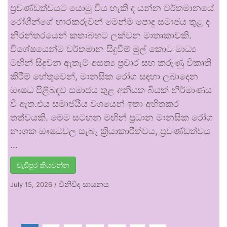
ප්‍රචණ්ඩත්වයට යොමු විය හැකි ද යන්න වර්තමානයේ
රෝගීන්ගේ භාරකරුවන් මෙන්ම පොදු සමාජය තුළ ද
නිරන්තරයෙන් කතාබහට ලක්වන මාතෘකාවකි.
විශේෂයෙන්ම වර්තමාන සිදුවීම් මුල් කොට මාධ්‍ය
මඟින් සිදුවන ඇතැම් අසත්‍ය ප්‍රචාර සහ කරුණු විකෘති
කිරීම් හේතුවෙන්, මානසික රෝග සඳහා ලබාදෙන
ඖෂධ පිළිබඳව සමාජය තුළ අනියත බියක් නිර්මාණය
වී ඇත.එය සමාජයීය වශයෙන් ඉතා අහිතකර
තත්වයකි. මෙම සටහන මඟින් ප්‍රධාන මානසික රෝග
නාශක ඖෂධවල සැබෑ ක්‍රියාකාරීත්වය, ප්‍රචණ්ඩත්වය
…
වැඩිපුර කියවන්න
විනිවිද සායනය
July 15, 2026
/