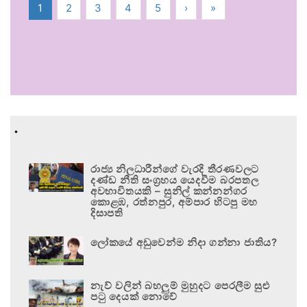
1
2
3
4
5
›
»
.
රාජ්‍ය නිලධාරීන්ගේ වැරදි තීරණවලට
දණ්ඩ නීති සංග්‍රහය යෙදවීම බරපතල
අවභාවිතයකි – සුනිල් කන්නන්ගර
කොළඹ, රත්නපුර, අම්පාර හිටපු මහ
දිසාපති
ලෝකයේ අඩුවෙන්ම නිදා ගන්නා ජාතිය?
නැව් වලින් බහලුම් මුහුදට පෙරලීම සුළු
පටු දෙයක් නොවේ