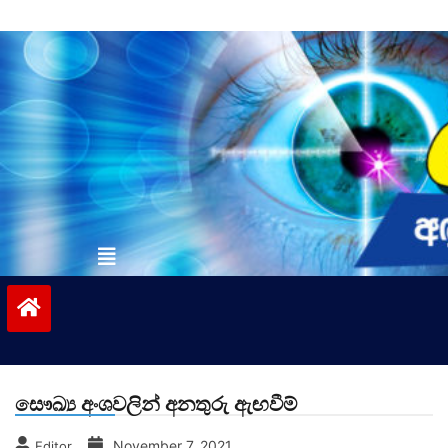
Skip
to
content
vinivida.lk
සෞඛ්‍ය අංශවලින් අනතුරු ඇඟවීම්
November 7, 2021
Editor