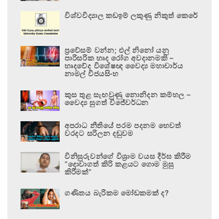
විශ්වවිද්‍යාල කඩඉම් ලකුණු නිකුත් කෙරේ
ප්‍රවේසම් වන්න; එල් නිනෝ යනු
පාරිසරික හෘද රෝග අවදානමකි –
හෘදවේද විශේෂඥ වෛද්‍ය මහාචාර්ය
නාමල් විජයසිංහ
කුස තුළ සැඟවුණු නොනිදන කම්හල –
වෛද්‍ය සුගත් විජේවර්ධන
අපරාධ නීතියේ පරම පදනම හෙවත්
වරදට සරිලන දඬුවම
විනිසුරුවන්ගේ විශ්‍රාම වයස දීර්ඝ කිරීම
“දොවාගත් කිරි කළයට ගොම මුසු
කිරීමක්”
ගණිතය බැරිකම මෝඩකමක් ද?