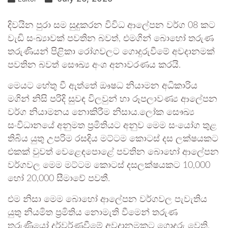
දිවයින පුරා සම සුදුකරන විවිධ ආලේපන වර්ග 08 කට
වැඩි සංඛ්‍යාවක් පවතින බවත්, එමගින් බොහෝ තරුණ
තරුණියන් පිළිකා රෝගවලට ගොදුරුවීමේ අවදානමක්
පවතින බවත් සෞඛ්‍ය අංශ අනාවරණය කරයි.
මෙයට හේතු වී ඇත්තේ ඖෂධ නියාමන අධිකාරිය
මගින් නිසි පරිදි සුවඳ විලවුන් හා රූපලාවණ්‍ය ආලේපන
වර්ග නියාමනය නොකිරීම නිසාය.ලෝක සෞඛ්‍ය
සංවිධානයේ අනුමත ප්‍රමිතියට අනුව මෙම සංයෝග තුළ
තිබිය යුතු උපරිම රසදිය මට්ටම කොටස් දස ලක්ෂයකට
එකක් වුවත් වෙළෙඳපොළේ පවතින බොහෝ ආලේපන
වර්ගවල මෙම මට්ටම කොටස් දසලක්ෂයකට 10,000
හෝ 20,000 සීමාවේ පවතී.
එම නිසා මෙම බොහෝ ආලේපන වර්ගවල පැවැතිය
යුතු නියමිත ප්‍රමිතිය නොමැති වීමෙන් තරුණ
තරුණියෝ දුර්වර්ණවීමේ අවදානමකට ගොදුරු වෙති.