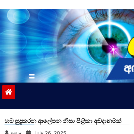
Skip
to
content
vinivida.lk
හම සුදුකරන ආලේපන නිසා පිළිකා අවදානමක්
July 26, 2025
Editor