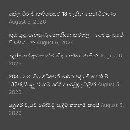
අකිල විරාජ් කාරියවසම් 18 වැනිදා තෙක් රිමාන්ඩ්
August 6, 2026
කුස තුළ සැඟවුණු නොනිදන කම්හල – වෛද්‍ය සුගත්
විජේවර්ධන
August 6, 2026
ලෝකයේ අඩුවෙන්ම නිදා ගන්නා ජාතිය?
August 6,
2026
2030 වන විට අධිවේගී මාර්ග පද්ධතියට කි.මී.
132ක්;සියලු වියදම් දේශීය අරමුදල්වලින්
August 5,
2026
ග්‍රෙගරි වැවේ බෝට්ටු පැදීම තහනම් කරයි
August 5,
2026