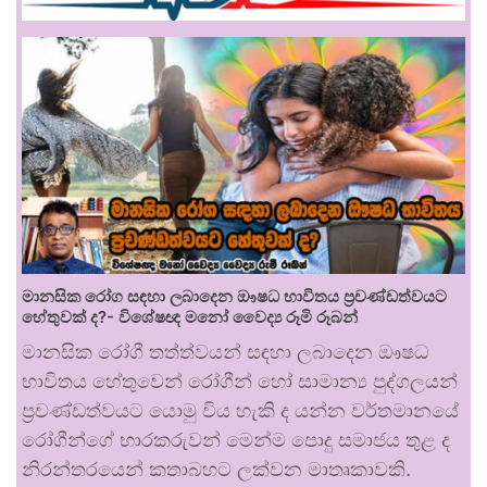
මානසික රෝග සඳහා ලබාදෙන ඖෂධ භාවිතය ප්‍රචණ්ඩත්වයට
හේතුවක් ද?- විශේෂඥ මනෝ වෛද්‍ය රූමි රූබන්
මානසික රෝගී තත්ත්වයන් සඳහා ලබාදෙන ඖෂධ
භාවිතය හේතුවෙන් රෝගීන් හෝ සාමාන්‍ය පුද්ගලයන්
ප්‍රචණ්ඩත්වයට යොමු විය හැකි ද යන්න වර්තමානයේ
රෝගීන්ගේ භාරකරුවන් මෙන්ම පොදු සමාජය තුළ ද
නිරන්තරයෙන් කතාබහට ලක්වන මාතෘකාවකි.