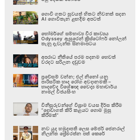
ගොවි ගතට සුවයත් හිතට නිවනත් සදන
AI ගොවිතැන ළඟදීම අපටත්
හෝමර්ගේ සම්භාව්‍ය වීර කාව්‍යය
Odyssey ඇසුරෙන් ක්‍රිස්ටෝෆර් නෝලන්
තැනූ දැවැන්ත සිනමාපටය
අපරාධ නීතියේ පරම පදනම හෙවත්
වරදට සරිලන දඬුවම
ප්‍රවේසම් වන්න; එල් නිනෝ යනු
පාරිසරික හෘද රෝග අවදානමකි –
හෘදවේද විශේෂඥ වෛද්‍ය මහාචාර්ය
නාමල් විජයසිංහ
විනිසුරුවන්ගේ විශ්‍රාම වයස දීර්ඝ කිරීම
“දොවාගත් කිරි කළයට ගොම මුසු
කිරීමක්”
නව යුද හමුදාපති ලෙස මේජර් ජෙනරාල්
නිලන්ත ප්‍රේමරත්න පත් කෙරේ