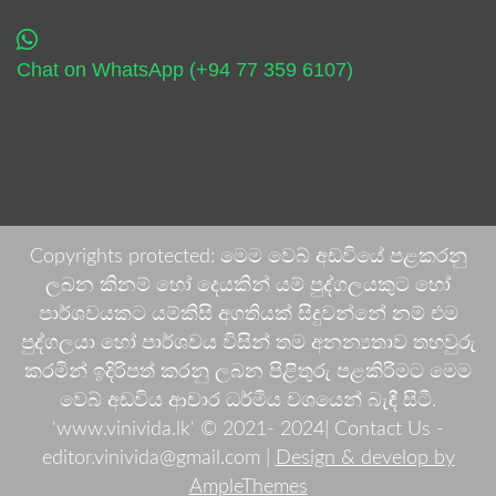
Chat on WhatsApp (+94 77 359 6107)
Copyrights protected: මෙම වෙබ් අඩවියේ පළකරනු
ලබන කිනම් හෝ දෙයකින් යම් පුද්ගලයකුට හෝ
පාර්ශවයකට යම්කිසි අගතියක් සිදුවන්නේ නම් එම
පුද්ගලයා හෝ පාර්ශවය විසින් තම අනන්‍යතාව තහවුරු
කරමින් ඉදිරිපත් කරනු ලබන පිළිතුරු පළකිරීමට මෙම
වෙබ් අඩවිය ආචාර ධර්මීය වශයෙන් බැඳී සිටී.
'www.vinivida.lk' © 2021- 2024| Contact Us -
editor.vinivida@gmail.com |
Design & develop by
AmpleThemes