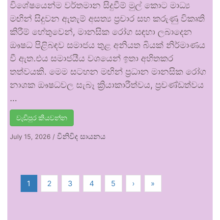
විශේෂයෙන්ම වර්තමාන සිදුවීම් මුල් කොට මාධ්‍ය
මඟින් සිදුවන ඇතැම් අසත්‍ය ප්‍රචාර සහ කරුණු විකෘති
කිරීම් හේතුවෙන්, මානසික රෝග සඳහා ලබාදෙන
ඖෂධ පිළිබඳව සමාජය තුළ අනියත බියක් නිර්මාණය
වී ඇත.එය සමාජයීය වශයෙන් ඉතා අහිතකර
තත්වයකි. මෙම සටහන මඟින් ප්‍රධාන මානසික රෝග
නාශක ඖෂධවල සැබෑ ක්‍රියාකාරීත්වය, ප්‍රචණ්ඩත්වය
…
වැඩිපුර කියවන්න
විනිවිද සායනය
July 15, 2026
/
1
2
3
4
5
›
»