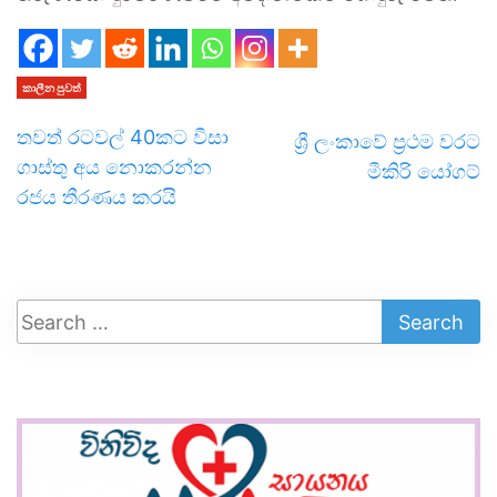
කාලීන පුවත්
තවත් රටවල් 40කට වීසා
ශ්‍රී ලංකාවේ ප්‍රථම වරට
ගාස්තු අය නොකරන්න
මීකිරි යෝගට්
රජය තීරණය කරයි