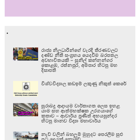
.
රාජ්‍ය නිලධාරීන්ගේ වැරදි තීරණවලට
දණ්ඩ නීති සංග්‍රහය යෙදවීම බරපතල
අවභාවිතයකි – සුනිල් කන්නන්ගර
කොළඹ, රත්නපුර, අම්පාර හිටපු මහ
දිසාපති
විශ්වවිද්‍යාල කඩඉම් ලකුණු නිකුත් කෙරේ
සුරාබදු ආදායම වාර්තාගත ලෙස ඉහළ
යාම සහ ආත්මභක්ෂක උරගයාගේ
කතාව – ආචාර්ය ප්‍රණීත් අභයසුන්දර
හිටපු මානව විද්‍යා මහාචාර්ය
නැව් වලින් බහලුම් මුහුදට පෙරලීම සුළු
පටු දෙයක් නොවේ