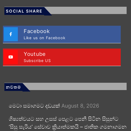
SOCIAL SHARE
Facebook
Like us on Facebook
Youtube
Subscribe US
නවතම
මෙටා සමාගමට දඩයක්
August 8, 2026
ශිෂ්‍යත්වයට සහ උසස් පෙළට පෙනී සිටින සිසුන්ට
‘සිසු සැරිය’ සේවාව ක්‍රියාත්මකයි – ජාතික ගමනාගමන