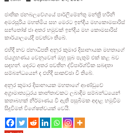
ජාතික ජනබලවේගයේ පාර්ලිමේන්තු මන්ත්‍රි හරිනි
අමරසූරිය මහත්මිය සහ මෙරට ඉන්දීය මහකොමසාරිස්
සන්තෝෂ් ජා අතර හමුවක් ඉන්දීය මහ කොමසාරිස්
කාර්යාලයේදී පවත්වා තිබේ.
එහිදී නව ජනාධිපති අනුර කුමාර දිසානායක මහතාගේ
ජයග්‍රහණය වෙනුවෙන් ඔහු සුබ පැතුම් එක් කළ බව
සඳහන්. දෙරට අතර පවතින ද්විපාර්ශ්වික සබඳතා
සම්බන්ධයෙන් ද එහිදී සාකච්ඡා වී තිබේ.
අනුර කුමාර දිසානායක මහතාගේ ආණ්ඩුවේ
අග්‍රාමාත්‍යධුරය කාන්තාවකට ලබාදීම සම්බන්ධයෙන්
කතාබහක් නිර්මාණය වී ඇති පසුබිමක අදාළ හමුවීම
සිදුවීමත් විශේෂත්වයක් වෙයි.