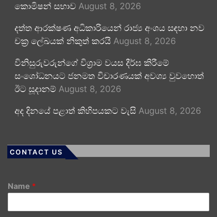
කොමිෂන් සභාව
August 8, 2026
දත්ත ආරක්ෂණ අධිකාරියෙන් රාජ්‍ය අංශය සඳහා නව
චක්‍ර ලේඛයක් නිකුත් කරයි
August 8, 2026
විනිසුරුවරුන්ගේ විශ්‍රාම වයස දීර්ඝ කිරීමේ
සංශෝධනයට ජනමත විචාරණයක් අවශ්‍ය වුවහොත්
ඊට සූදානම්
August 8, 2026
අද දිනයේ පළාත් කිහිපයකට වැසි
August 8, 2026
CONTACT US
Name
*