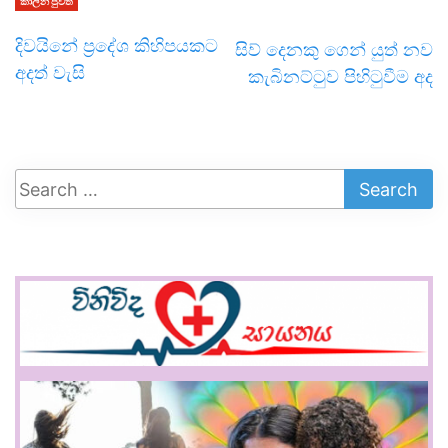
කාලීන පුවත්
දිවයිනේ ප්‍රදේශ කිහිපයකට
සිව් දෙනකු ගෙන් යුත් නව
අදත් වැසි
කැබිනට්ටුව පිහිටුවීම අද