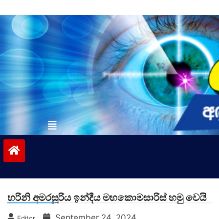
Skip
to
content
vinivida.lk
හරිනි අමරසූරිය ඉන්දීය මහකොමසාරිස් හමු වෙයි
September 24, 2024
Editor