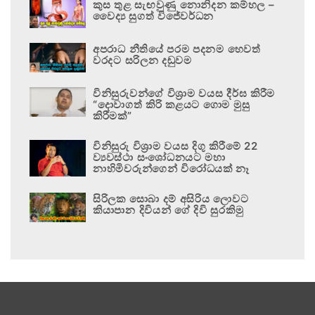
කුස තුළ සැඟවුණු නොනිදන කම්හල –
වෛද්‍ය සුගත් විජේවර්ධන
අපරාධ නීතියේ පරම පදනම හෙවත්
වරදට සරිලන දඬුවම
විනිසුරුවන්ගේ විශ්‍රාම වයස දීර්ඝ කිරීම
“දොවාගත් කිරි කළයට ගොම මුසු
කිරීමක්”
විනිසුරු විශ්‍රාම වයස දිගු කිරීමේ 22
ව්‍යවස්ථා සංශෝධනයට මහා
නාහිමිවරුන්ගෙන් විරෝධයක් නෑ
සිරිලක සොබා දම් අසිරිය ලොවට
කියාපාන දිවියන් ගේ දිවි සුරකිමු