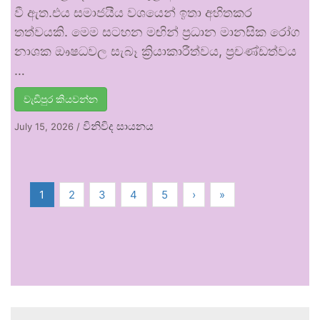
වී ඇත.එය සමාජයීය වශයෙන් ඉතා අහිතකර
තත්වයකි. මෙම සටහන මඟින් ප්‍රධාන මානසික රෝග
නාශක ඖෂධවල සැබෑ ක්‍රියාකාරීත්වය, ප්‍රචණ්ඩත්වය
…
වැඩිපුර කියවන්න
විනිවිද සායනය
July 15, 2026
/
1
2
3
4
5
›
»
.