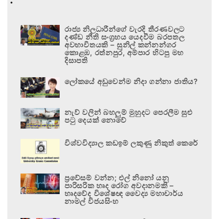
රාජ්‍ය නිලධාරීන්ගේ වැරදි තීරණවලට
දණ්ඩ නීති සංග්‍රහය යෙදවීම බරපතල
අවභාවිතයකි – සුනිල් කන්නන්ගර
කොළඹ, රත්නපුර, අම්පාර හිටපු මහ
දිසාපති
ලෝකයේ අඩුවෙන්ම නිදා ගන්නා ජාතිය?
නැව් වලින් බහලුම් මුහුදට පෙරලීම සුළු
පටු දෙයක් නොවේ
විශ්වවිද්‍යාල කඩඉම් ලකුණු නිකුත් කෙරේ
ප්‍රවේසම් වන්න; එල් නිනෝ යනු
පාරිසරික හෘද රෝග අවදානමකි –
හෘදවේද විශේෂඥ වෛද්‍ය මහාචාර්ය
නාමල් විජයසිංහ