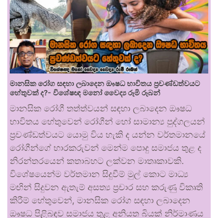
මානසික රෝග සඳහා ලබාදෙන ඖෂධ භාවිතය ප්‍රචණ්ඩත්වයට
හේතුවක් ද?- විශේෂඥ මනෝ වෛද්‍ය රූමි රූබන්
මානසික රෝගී තත්ත්වයන් සඳහා ලබාදෙන ඖෂධ
භාවිතය හේතුවෙන් රෝගීන් හෝ සාමාන්‍ය පුද්ගලයන්
ප්‍රචණ්ඩත්වයට යොමු විය හැකි ද යන්න වර්තමානයේ
රෝගීන්ගේ භාරකරුවන් මෙන්ම පොදු සමාජය තුළ ද
නිරන්තරයෙන් කතාබහට ලක්වන මාතෘකාවකි.
විශේෂයෙන්ම වර්තමාන සිදුවීම් මුල් කොට මාධ්‍ය
මඟින් සිදුවන ඇතැම් අසත්‍ය ප්‍රචාර සහ කරුණු විකෘති
කිරීම් හේතුවෙන්, මානසික රෝග සඳහා ලබාදෙන
ඖෂධ පිළිබඳව සමාජය තුළ අනියත බියක් නිර්මාණය