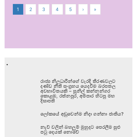
1
2
3
4
5
›
»
.
රාජ්‍ය නිලධාරීන්ගේ වැරදි තීරණවලට
දණ්ඩ නීති සංග්‍රහය යෙදවීම බරපතල
අවභාවිතයකි – සුනිල් කන්නන්ගර
කොළඹ, රත්නපුර, අම්පාර හිටපු මහ
දිසාපති
ලෝකයේ අඩුවෙන්ම නිදා ගන්නා ජාතිය?
නැව් වලින් බහලුම් මුහුදට පෙරලීම සුළු
පටු දෙයක් නොවේ