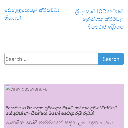
වෙළෙඳපොළේ කීරිසම්බා
ශ්‍රී ලංකාව ICC නවතම
හිඟයක්
ශ්‍රේණිගත කිරීම්වල
පියවරක් ඉදිරියට
මානසික රෝග සඳහා ලබාදෙන ඖෂධ භාවිතය ප්‍රචණ්ඩත්වයට
හේතුවක් ද?- විශේෂඥ මනෝ වෛද්‍ය රූමි රූබන්
මානසික රෝගී තත්ත්වයන් සඳහා ලබාදෙන ඖෂධ