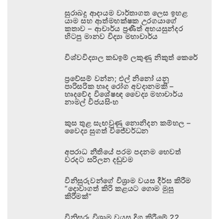
සුරාබදු ආදායම වාර්තාගත ලෙස ඉහළ
යාම සහ ආත්මභක්ෂක උරගයාගේ
කතාව – ආචාර්ය ප්‍රණීත් අභයසුන්දර
හිටපු මානව විද්‍යා මහාචාර්ය
විශ්වවිද්‍යාල කඩඉම් ලකුණු නිකුත් කෙරේ
ප්‍රවේසම් වන්න; එල් නිනෝ යනු
පාරිසරික හෘද රෝග අවදානමකි –
හෘදවේද විශේෂඥ වෛද්‍ය මහාචාර්ය
නාමල් විජයසිංහ
කුස තුළ සැඟවුණු නොනිදන කම්හල –
වෛද්‍ය සුගත් විජේවර්ධන
අපරාධ නීතියේ පරම පදනම හෙවත්
වරදට සරිලන දඬුවම
විනිසුරුවන්ගේ විශ්‍රාම වයස දීර්ඝ කිරීම
“දොවාගත් කිරි කළයට ගොම මුසු
කිරීමක්”
විනිසුරු විශ්‍රාම වයස දිගු කිරීමේ 22