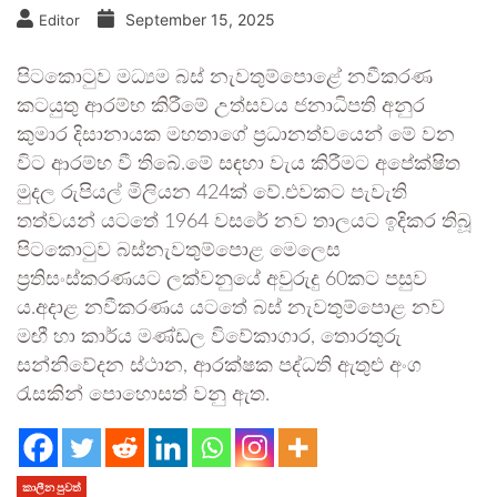
September 15, 2025
Editor
පිටකොටුව මධ්‍යම බස් නැවතුම්පොළේ නවීකරණ
කටයුතු ආරම්භ කිරීමේ උත්සවය ජනාධිපති අනුර
කුමාර දිසානායක මහතාගේ ප්‍රධානත්වයෙන් මේ වන
විට ආරම්භ වී තිබේ.මේ සඳහා වැය කිරීමට අපේක්ෂිත
මුදල රුපියල් මිලියන 424ක් වේ.එවකට පැවැති
තත්වයන් යටතේ 1964 වසරේ නව තාලයට ඉදිකර තිබූ
පිටකොටුව බස්නැවතුම්පොළ මෙලෙස
ප්‍රතිසංස්කරණයට ලක්වනුයේ අවුරුදු 60කට පසුව
ය.අදාළ නවීකරණය යටතේ බස් නැවතුම්පොළ නව
මඟී හා කාර්ය මණ්ඩල විවේකාගාර, තොරතුරු
සන්නිවේදන ස්ථාන, ආරක්ෂක පද්ධති ඇතුළු අංග
රැසකින් පොහොසත් වනු ඇත.
කාලීන පුවත්