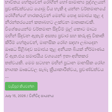
භාවිතය හේතුවෙන් රෝගීන් හෝ සාමාන්‍ය පුද්ගලයන්
ප්‍රචණ්ඩත්වයට යොමු විය හැකි ද යන්න වර්තමානයේ
රෝගීන්ගේ භාරකරුවන් මෙන්ම පොදු සමාජය තුළ ද
නිරන්තරයෙන් කතාබහට ලක්වන මාතෘකාවකි.
විශේෂයෙන්ම වර්තමාන සිදුවීම් මුල් කොට මාධ්‍ය
මඟින් සිදුවන ඇතැම් අසත්‍ය ප්‍රචාර සහ කරුණු විකෘති
කිරීම් හේතුවෙන්, මානසික රෝග සඳහා ලබාදෙන
ඖෂධ පිළිබඳව සමාජය තුළ අනියත බියක් නිර්මාණය
වී ඇත.එය සමාජයීය වශයෙන් ඉතා අහිතකර
තත්වයකි. මෙම සටහන මඟින් ප්‍රධාන මානසික රෝග
නාශක ඖෂධවල සැබෑ ක්‍රියාකාරීත්වය, ප්‍රචණ්ඩත්වය
…
වැඩිපුර කියවන්න
විනිවිද සායනය
July 15, 2026
/