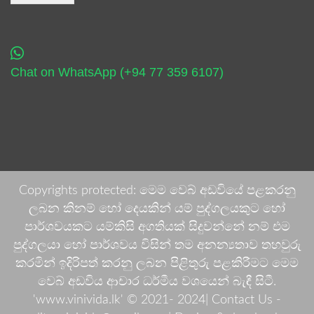
Chat on WhatsApp (+94 77 359 6107)
Copyrights protected: මෙම වෙබ් අඩවියේ පළකරනු
ලබන කිනම් හෝ දෙයකින් යම් පුද්ගලයකුට හෝ
පාර්ශවයකට යම්කිසි අගතියක් සිදුවන්නේ නම් එම
පුද්ගලයා හෝ පාර්ශවය විසින් තම අනන්‍යතාව තහවුරු
කරමින් ඉදිරිපත් කරනු ලබන පිළිතුරු පළකිරීමට මෙම
වෙබ් අඩවිය ආචාර ධර්මීය වශයෙන් බැඳී සිටී.
'www.vinivida.lk' © 2021- 2024| Contact Us -