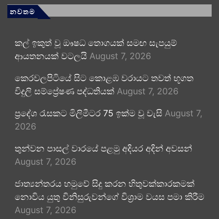
නවතම
කල් ඉකුත් වූ ඖෂධ තොගයක් සමඟ සැපයුම්
ආයතනයක් වටලයි
August 7, 2026
කෙරවලපිටියේ සිට කොළඹ වරායට තවත් භූගත
විදුලි සම්ප්‍රේෂණ පද්ධතියක්
August 7, 2026
ප්‍රදේශ රැසකට මිලිමීටර 75 ඉක්ම වූ වැසි
August 7,
2026
තුන්වන පාසල් වාරයේ පළමු අදියර අදින් අවසන්
August 7, 2026
ජාත්‍යන්තරය හමුවේ සිදු කරන හිතුවක්කාරකමක්
නොවිය යුතු විනිසුරුවන්ගේ විශ්‍රාම වයස පමා කිරීම
August 7, 2026