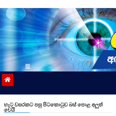
Skip
to
content
vinivida.lk
හැට වසරකට පසු පිටකොටුව බස් පොළ අලුත්
වෙයි