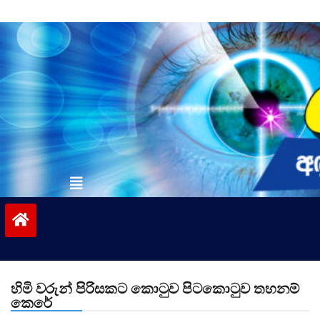
Skip
to
content
vinivida.lk
හිමි වරුන් පිරිසකට කොටුව පිටකොටුව තහනම්
කෙරේ