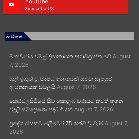
Youtube
Subscribe US
නවතම
මහාචාර්ය විමල් දිසානායක අභාවප්‍රාප්ත වේ
August
7, 2026
කල් ඉකුත් වූ ඖෂධ තොගයක් සමඟ සැපයුම්
ආයතනයක් වටලයි
August 7, 2026
කෙරවලපිටියේ සිට කොළඹ වරායට තවත් භූගත
විදුලි සම්ප්‍රේෂණ පද්ධතියක්
August 7, 2026
ප්‍රදේශ රැසකට මිලිමීටර 75 ඉක්ම වූ වැසි
August 7,
2026