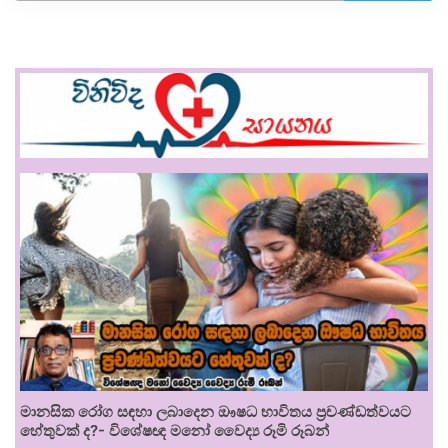
මානසික රෝග සඳහා ලබාදෙන ඖෂධ භාවිතය ප්‍රචණ්ඩත්වයට
හේතුවක් ද?- විශේෂඥ මනෝ වෛද්‍ය රූමි රූබන්