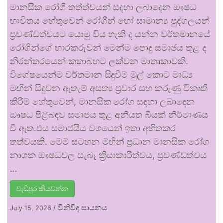
මානසික රෝගී තත්ත්වයන් සඳහා ලබාදෙන ඖෂධ
භාවිතය හේතුවෙන් රෝගීන් හෝ සාමාන්‍ය පුද්ගලයන්
ප්‍රචණ්ඩත්වයට යොමු විය හැකි ද යන්න වර්තමානයේ
රෝගීන්ගේ භාරකරුවන් මෙන්ම පොදු සමාජය තුළ ද
නිරන්තරයෙන් කතාබහට ලක්වන මාතෘකාවකි.
විශේෂයෙන්ම වර්තමාන සිදුවීම් මුල් කොට මාධ්‍ය
මඟින් සිදුවන ඇතැම් අසත්‍ය ප්‍රචාර සහ කරුණු විකෘති
කිරීම් හේතුවෙන්, මානසික රෝග සඳහා ලබාදෙන
ඖෂධ පිළිබඳව සමාජය තුළ අනියත බියක් නිර්මාණය
වී ඇත.එය සමාජයීය වශයෙන් ඉතා අහිතකර
තත්වයකි. මෙම සටහන මඟින් ප්‍රධාන මානසික රෝග
නාශක ඖෂධවල සැබෑ ක්‍රියාකාරීත්වය, ප්‍රචණ්ඩත්වය
…
වැඩිපුර කියවන්න
විනිවිද සායනය
July 15, 2026
/