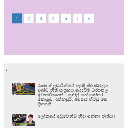
1
2
3
4
5
›
»
.
රාජ්‍ය නිලධාරීන්ගේ වැරදි තීරණවලට
දණ්ඩ නීති සංග්‍රහය යෙදවීම බරපතල
අවභාවිතයකි – සුනිල් කන්නන්ගර
කොළඹ, රත්නපුර, අම්පාර හිටපු මහ
දිසාපති
ලෝකයේ අඩුවෙන්ම නිදා ගන්නා ජාතිය?