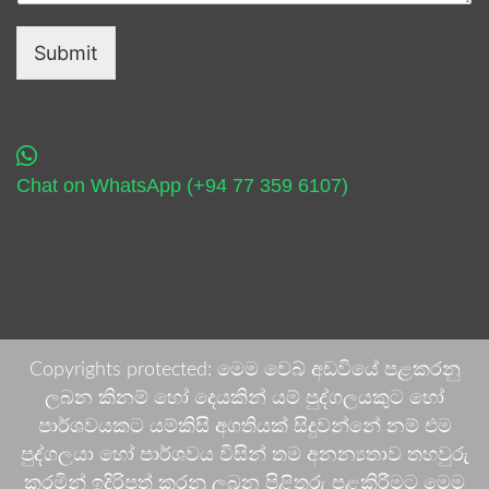
Submit
Chat on WhatsApp (+94 77 359 6107)
Copyrights protected: මෙම වෙබ් අඩවියේ පළකරනු
ලබන කිනම් හෝ දෙයකින් යම් පුද්ගලයකුට හෝ
පාර්ශවයකට යම්කිසි අගතියක් සිදුවන්නේ නම් එම
පුද්ගලයා හෝ පාර්ශවය විසින් තම අනන්‍යතාව තහවුරු
කරමින් ඉදිරිපත් කරනු ලබන පිළිතුරු පළකිරීමට මෙම