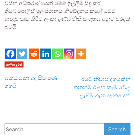
විසින් අධිකරණයෙන් මෙම ඉල්ලීම සිදු කර
තිබේ.පොලිස් මූලස්ථානය නිවේදනය කළේ මෙම
ආඥාව කඩ කිරීම ලංකා දණ්ඩ නීති සංග‍්‍රහය අනුව වරදක්
බවයි
කාලීන පුවත්
යකඩ යකා අද සිට පණ
රටේ නිවාස දහයකින්
ගහයි
තුනක්ම ඊළඟ කෑම වේල
ලැබීම ගැන සැකයෙන්