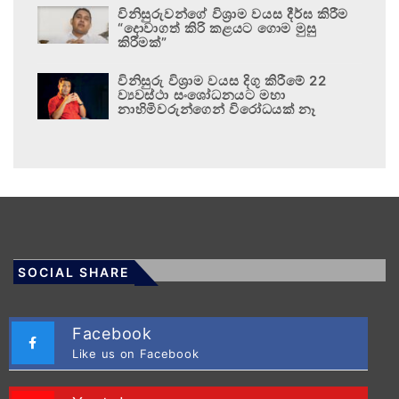
විනිසුරුවන්ගේ විශ්‍රාම වයස දීර්ඝ කිරීම
“දොවාගත් කිරි කළයට ගොම මුසු
කිරීමක්”
විනිසුරු විශ්‍රාම වයස දිගු කිරීමේ 22
ව්‍යවස්ථා සංශෝධනයට මහා
නාහිමිවරුන්ගෙන් විරෝධයක් නෑ
SOCIAL SHARE
Facebook
Like us on Facebook