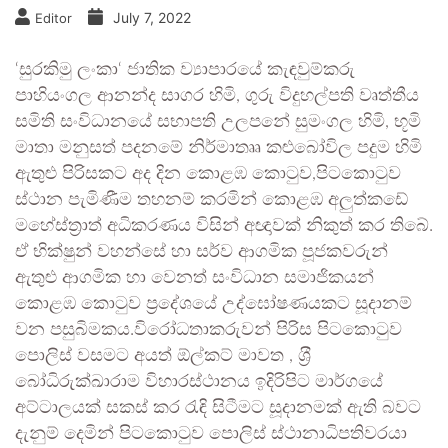
July 7, 2022
Editor
‘සුරකිමු ලංකා‘ ජාතික ව්‍යාපාරයේ කැඳවුම්කරු
පාහියංගල ආනන්ද සාගර හිමි, ගුරු විදුහල්පති වෘත්තීය
සමිති සංවිධානයේ සභාපති උලපනේ සුමංගල හිමි, භූමි
මාතා මනුසත් පදනමේ නිර්මාතෲ කළුබෝවිල පදුම හිමි
ඇතුළු පිරිසකට අද දින කොළඹ කොටුව,පිටකොටුව
ස්ථාන පැමිණීම තහනම් කරමින් කොළඹ අලුත්කඩේ
මහේස්ත‍්‍රාත් අධිකරණය විසින් අඥාවක් නිකුත් කර තිබේ.
ඒ භික්ෂුන් වහන්සේ හා සර්ව ආගමික පූජකවරුන්
ඇතුළු ආගමික හා වෙනත් සංවිධාන සමාජිකයන්
කොළඹ කොටුව ප‍්‍රදේශයේ උද්ඝෝෂණයකට සූදානම්
වන පසුබිමකය.විරෝධතාකරුවන් පිරිස පිටකොටුව
පොලිස් වසමට අයත් ඕල්කට් මාවත , ශ‍්‍රී
බෝධිරුක්ඛාරාම විහාරස්ථානය ඉදිරිපිට මාර්ගයේ
අට්ටාලයක් සකස් කර රැඳි සිටීමට සූදානමක් ඇති බවට
දැනුම් දෙමින් පිටකොටුව පොලිස් ස්ථානාධිපතිවරයා