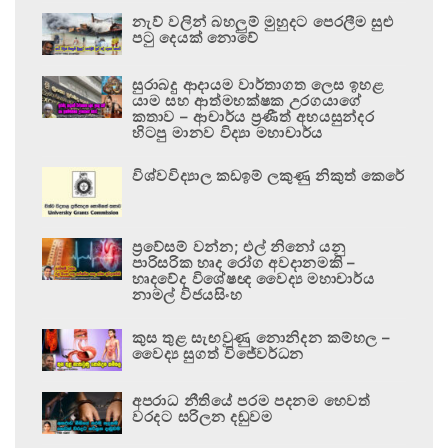
නැව් වලින් බහලුම් මුහුදට පෙරලීම සුළු
පටු දෙයක් නොවේ
සුරාබදු ආදායම වාර්තාගත ලෙස ඉහළ
යාම සහ ආත්මභක්ෂක උරගයාගේ
කතාව – ආචාර්ය ප්‍රණීත් අභයසුන්දර
හිටපු මානව විද්‍යා මහාචාර්ය
විශ්වවිද්‍යාල කඩඉම් ලකුණු නිකුත් කෙරේ
ප්‍රවේසම් වන්න; එල් නිනෝ යනු
පාරිසරික හෘද රෝග අවදානමකි –
හෘදවේද විශේෂඥ වෛද්‍ය මහාචාර්ය
නාමල් විජයසිංහ
කුස තුළ සැඟවුණු නොනිදන කම්හල –
වෛද්‍ය සුගත් විජේවර්ධන
අපරාධ නීතියේ පරම පදනම හෙවත්
වරදට සරිලන දඬුවම