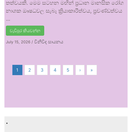
තත්වයකි. මෙම සටහන මඟින් ප්‍රධාන මානසික රෝග
නාශක ඖෂධවල සැබෑ ක්‍රියාකාරීත්වය, ප්‍රචණ්ඩත්වය
…
වැඩිපුර කියවන්න
විනිවිද සායනය
July 15, 2026
/
1
2
3
4
5
›
»
.