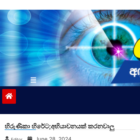
Skip
to
content
vinivida.lk
හිරුණිකා හිරේට;අභියාචනයක් කරනවාලු
June 28, 2024
Editor