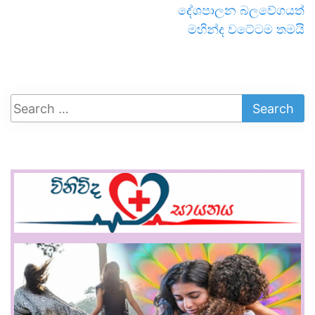
දේශපාලන බලවේගයත්
මහින්ද වටේටම තමයි