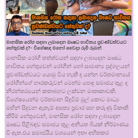
මානසික රෝග සඳහා ලබාදෙන ඖෂධ භාවිතය ප්‍රචණ්ඩත්වයට
හේතුවක් ද?- විශේෂඥ මනෝ වෛද්‍ය රූමි රූබන්
මානසික රෝගී තත්ත්වයන් සඳහා ලබාදෙන ඖෂධ
භාවිතය හේතුවෙන් රෝගීන් හෝ සාමාන්‍ය පුද්ගලයන්
ප්‍රචණ්ඩත්වයට යොමු විය හැකි ද යන්න වර්තමානයේ
රෝගීන්ගේ භාරකරුවන් මෙන්ම පොදු සමාජය තුළ ද
නිරන්තරයෙන් කතාබහට ලක්වන මාතෘකාවකි.
විශේෂයෙන්ම වර්තමාන සිදුවීම් මුල් කොට මාධ්‍ය
මඟින් සිදුවන ඇතැම් අසත්‍ය ප්‍රචාර සහ කරුණු විකෘති
කිරීම් හේතුවෙන්, මානසික රෝග සඳහා ලබාදෙන
ඖෂධ පිළිබඳව සමාජය තුළ අනියත බියක් නිර්මාණය
වී ඇත.එය සමාජයීය වශයෙන් ඉතා අහිතකර