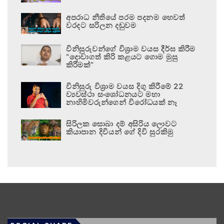
අපරාධ නීතියේ පරම පදනම හෙවත්
වරදට සරිලන දඬුවම
විනිසුරුවන්ගේ විශ්‍රාම වයස දීර්ඝ කිරීම
“දොවාගත් කිරි කළයට ගොම මුසු
කිරීමක්”
විනිසුරු විශ්‍රාම වයස දිගු කිරීමේ 22
ව්‍යවස්ථා සංශෝධනයට මහා
නාහිමිවරුන්ගෙන් විරෝධයක් නෑ
සිරිලක සොබා දම් අසිරිය ලොවට
කියාපාන දිවියන් ගේ දිවි සුරකිමු