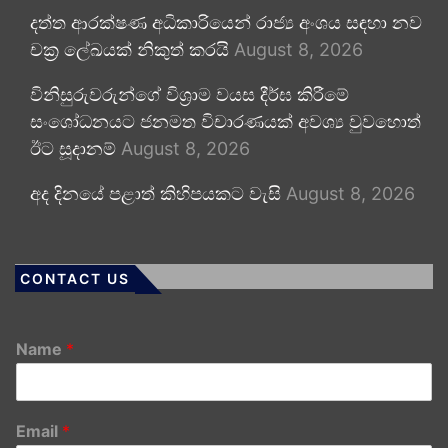
දත්ත ආරක්ෂණ අධිකාරියෙන් රාජ්‍ය අංශය සඳහා නව
චක්‍ර ලේඛයක් නිකුත් කරයි
August 8, 2026
විනිසුරුවරුන්ගේ විශ්‍රාම වයස දීර්ඝ කිරීමේ
සංශෝධනයට ජනමත විචාරණයක් අවශ්‍ය වුවහොත්
ඊට සූදානම්
August 8, 2026
අද දිනයේ පළාත් කිහිපයකට වැසි
August 8, 2026
CONTACT US
Name
*
Email
*