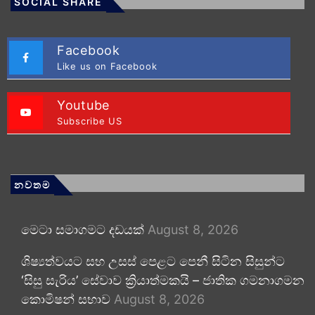
SOCIAL SHARE
Facebook
Like us on Facebook
Youtube
Subscribe US
නවතම
මෙටා සමාගමට දඩයක්
August 8, 2026
ශිෂ්‍යත්වයට සහ උසස් පෙළට පෙනී සිටින සිසුන්ට
‘සිසු සැරිය’ සේවාව ක්‍රියාත්මකයි – ජාතික ගමනාගමන
කොමිෂන් සභාව
August 8, 2026