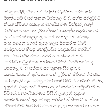
හිටපු පාර්ලිමේන්තු මන්ත්‍රිනී හිරුණිකා ප්‍රේමචන්ද්‍ර
මහත්මියට වසර තුනක බරපතල වැඩ සහිත සිරදඬුවම්
නියම කිරීමට කොළඹ මහාධිකරණ විනිසුරු අමල්
රණරාජ මහතා අද (28) නියෝග කළේය.දෙමටගොඩ
ප්‍රදේශයේ වෙළෙඳසලක සේවය කළ තරුණයකු
පැහැරගෙන ගොස් අයුතු ලෙස සිරකර තැබීමේ
චෝදනාවට හිටපු මන්ත්‍රීවරිය වරදකාරිය කරමින්
මහාධිකරණය විසින් මෙම නියෝගය නිකුත්
කෙරිණි.නමුදු මහාධිකරණය විසින් නියම කරන ද
බරපතළ වැඩ සහිත වසර තුනක සිර දඬුවම
සම්බන්ධයෙන් අභියාචනයක් ඉදිරිපත් කිරීමට තීරණය
කර ඇතැයි ඇය වෙනුවෙන් පෙනී සිටි ජනාධිපති නීතීඥ
අනුර මැද්දෙගොඩ මහතා අද අධිකරණය හමුවේ කියා
සිටියේය.මහාධිකරණය විසින් ලබාදුන් දඬුවම
සම්බන්ධයෙන් අදහස් පළ කරමින් නීතිඥවරයා කියා
සිටියේ විත්තිකාරියට වයස අවුරුදු තුන හතර සහ පහ