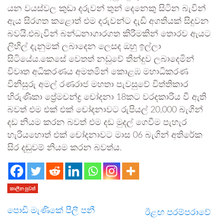
යන වයස්වල කුඩා දරුවන් තුන් දෙනෙකු සිටින බැවින්
ඇය සිරගත කළොත් එම දරුවන්ට දැඩි අගතියක් සිදුවන
බවයි.එබැවින් බන්ධනාගාරගත කිරීමකින් තොරව ඇයට
ලිහිල් දැනුමක් ලබාදෙන ලෙසද ඔහු ඉල්ලා
සිටියේය.කෙසේ වෙතත් නඩුවේ තීන්දුව ලබාදෙමින්
විවෘත අධිකරණය අමතමින් කොළඹ මහාධිකරණ
විනිසුරු අමල් රණරාජ මහතා පැවසුවේ විත්තිකාර
හිරුණිකා ප්‍රේමචන්ද්‍ර චෝදනා 18කට වරදකාරිය වී ඇති
බවත් එම එක් එක් චෝදනාවට රුපියල් 20,000 බැගින්
දඩ නියම කරන බවත් එම දඩ මුදල් ගෙවීම පැහැර
හැරියහොත් එක් චෝදනාවට මාස 06 බැගින් අතිරේක
සිර දඬුවම් නියම කරන බවත්ය.
කාලීන පුවත්
පොඩි මැණිකේ පීලී පනී
ඊළඟ පරම්පරාවේ