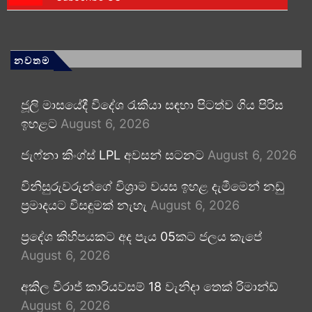
නවතම
ජූලි මාසයේදී විදේශ රැකියා සඳහා පිටත්ව ගිය පිරිස
ඉහළට
August 6, 2026
ජැෆ්නා කිංග්ස් LPL අවසන් සටනට
August 6, 2026
විනිසුරුවරුන්ගේ විශ්‍රාම වයස ඉහළ දැමීමෙන් නඩු
ප්‍රමාදයට විසඳුමක් නැහැ
August 6, 2026
ප්‍රදේශ කිහිපයකට අද පැය 05කට ජලය කැපේ
August 6, 2026
අකිල විරාජ් කාරියවසම් 18 වැනිදා තෙක් රිමාන්ඩ්
August 6, 2026