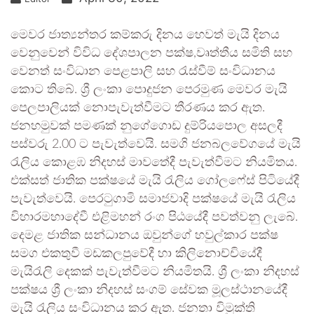
මෙවර ජාත්‍යන්තර කම්කරු දිනය හෙවත් මැයි දිනය
වෙනුවෙන් විවිධ දේශපාලන පක්ෂ,වෘත්තීය සමිති සහ
වෙනත් සංවිධාන පෙළපාලි සහ රැස්වීම් සංවිධානය
කොට තිබේ. ශ්‍රී ලංකා පොදුජන පෙරමුණ මෙවර මැයි
පෙලපාලියක් නොපැවැත්වීමට තීරණය කර ඇත.
ජනහමුවක් පමණක් නුගේගොඩ දුම්රියපොල අසලදී
පස්වරු 2.00 ට පැවැත්වෙයි. සමගි ජනබලවේගයේ මැයි
රැලිය කොළඹ නිදහස් මාවතේදී පැවැත්වීමට නියමිතය.
එක්සත් ජාතික පක්ෂයේ මැයි රැලිය ගෝලෆේස් පිටියේදී
පැවැත්වෙයි. පෙරටුගාමි සමාජවාදි පක්ෂයේ මැයි රැලිය
විහාරමහාදේවී එළිමහන් රංග පිඨයේදී පවත්වනු ලැබේ.
දෙමළ ජාතික සන්ධානය ඔවුන්ගේ හවුල්කාර පක්ෂ
සමග එකතුවී මඩකලපුවේදී හා කිලිනොච්චියේදී
මැයිරැලි දෙකක් පැවැත්වීමට නියමිතයි. ශ්‍රී ලංකා නිදහස්
පක්ෂය ශ්‍රී ලංකා නිදහස් සංගම් සේවක මූලස්ථානයේදී
මැයි රැලිය සංවිධානය කර ඇත. ජනතා විමුක්ති