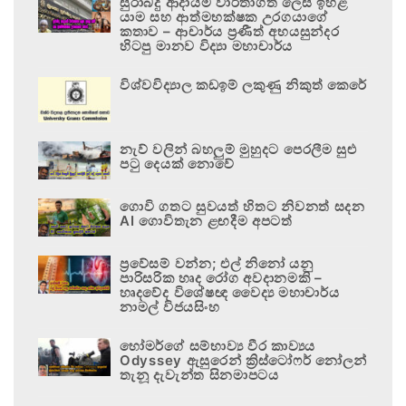
සුරාබදු ආදායම වාර්තාගත ලෙස ඉහළ
යාම සහ ආත්මභක්ෂක උරගයාගේ
කතාව – ආචාර්ය ප්‍රණීත් අභයසුන්දර
හිටපු මානව විද්‍යා මහාචාර්ය
විශ්වවිද්‍යාල කඩඉම් ලකුණු නිකුත් කෙරේ
නැව් වලින් බහලුම් මුහුදට පෙරලීම සුළු
පටු දෙයක් නොවේ
ගොවි ගතට සුවයත් හිතට නිවනත් සදන
AI ගොවිතැන ළඟදීම අපටත්
ප්‍රවේසම් වන්න; එල් නිනෝ යනු
පාරිසරික හෘද රෝග අවදානමකි –
හෘදවේද විශේෂඥ වෛද්‍ය මහාචාර්ය
නාමල් විජයසිංහ
හෝමර්ගේ සම්භාව්‍ය වීර කාව්‍යය
Odyssey ඇසුරෙන් ක්‍රිස්ටෝෆර් නෝලන්
තැනූ දැවැන්ත සිනමාපටය