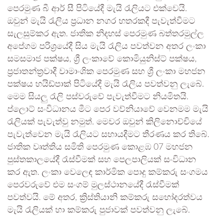
පෙරමුණ බී ආර් සී පිටියේදී මැයි රැලියට එක්වෙයි.
ඔවුන් මැයි රැලිය ප්‍රධාන නගර හතරකදී පැවැත්වීමට
සැලසුම්කර ඇත. ජාතික නිදහස් පෙරමුණ බත්තරමුල්ල
අපේගම පරිශ්‍රයේදී සිය මැයි රැලිය පවත්වන අතර ලංකා
සමසමාජ පක්ෂය, ශ්‍රී ලංකාවේ කොමියුනිස්ට් පක්ෂය,
ප්‍රජාතන්ත්‍රවාදී වාමාංශික පෙරමුණ සහ ශ්‍රී ලංකා මහජන
පක්ෂය හයිඩ්පාක් පිටියේදී මැයි රැලිය පවත්වනු ලැබේ.
මෙම සියලු රැලි පස්වරුවේ පැවැත්වීමට නියමිතයි.
ප්ලොට් සංවිධානය මීට පෙර වව්නියාවේ වෙනමම මැයි
රැලියක් පැවැත්වු නමුත්. මෙවර ඔවුන් කිලිනොච්චියේ
පැවැත්වෙන මැයි රැලියට සහායදීමට තීරණය කර තිබේ.
ජාතික වෘත්තිය සමිති පෙරමුණ කොළඹ 07 මහජන
පුස්තකාලයේදී රැස්වීමක් සහ පෙලපාලියක් සංවිධාන
කර ඇත. ලංකා වෙලෙඳ කාර්මික පොදු කම්කරු සංගමය
පෙරවරුවේ එම සංගම් මුලස්ථානයේදී රැස්වීමක්
පවත්වයි. මේ අතර, ක්‍රිස්තියානි කම්කරු සහෝදරත්වය
මැයි රැලියක් හා කම්කරු පුජාවක් පවත්වනු ලැබේ.