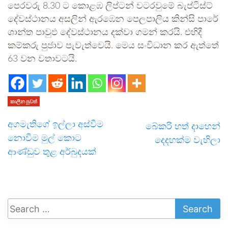
පෙරවරු 8.30 ට කොළඹ ලිප්ටන් වටරවුමේ බැප්ටිස්ට්
දේවස්ථානය අසලින් ඇරඹෙන පෙලපාලිය කින්සි පාරේ
ශාන්ත පාවුඵ දේවස්ථානය දක්වා ගමන් කරයි. එහිදී
කම්කරු පුජාව පැවැත්වෙයි. මෙය සංවිධාන කර ඇත්තේ
63 වන වතාවටයි.
කාලීන පුවත්
අගමැතිගේ ඉල්ලා අස්වීම
බේකරි හත් දාහෙන්
නොවීම මුල් කොට
දෙදහක්ම වැහිලා
ආණ්ඩුව තුළ අර්බුදයක්