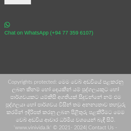
Chat on WhatsApp (+94 77 359 6107)
Copyrights protected: මෙම වෙබ් අඩවියේ පළකරනු
ලබන කිනම් හෝ දෙයකින් යම් පුද්ගලයකුට හෝ
පාර්ශවයකට යම්කිසි අගතියක් සිදුවන්නේ නම් එම
පුද්ගලයා හෝ පාර්ශවය විසින් තම අනන්‍යතාව තහවුරු
කරමින් ඉදිරිපත් කරනු ලබන පිළිතුරු පළකිරීමට මෙම
වෙබ් අඩවිය ආචාර ධර්මීය වශයෙන් බැඳී සිටී.
'www.vinivida.lk' © 2021- 2024| Contact Us -