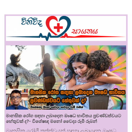
මානසික රෝග සඳහා ලබාදෙන ඖෂධ භාවිතය ප්‍රචණ්ඩත්වයට
හේතුවක් ද?- විශේෂඥ මනෝ වෛද්‍ය රූමි රූබන්
මානසික රෝගී තත්ත්වයන් සඳහා ලබාදෙන ඖෂධ