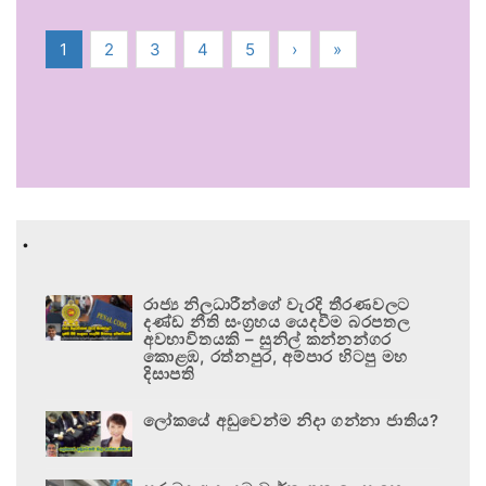
1
2
3
4
5
›
»
.
රාජ්‍ය නිලධාරීන්ගේ වැරදි තීරණවලට
දණ්ඩ නීති සංග්‍රහය යෙදවීම බරපතල
අවභාවිතයකි – සුනිල් කන්නන්ගර
කොළඹ, රත්නපුර, අම්පාර හිටපු මහ
දිසාපති
ලෝකයේ අඩුවෙන්ම නිදා ගන්නා ජාතිය?