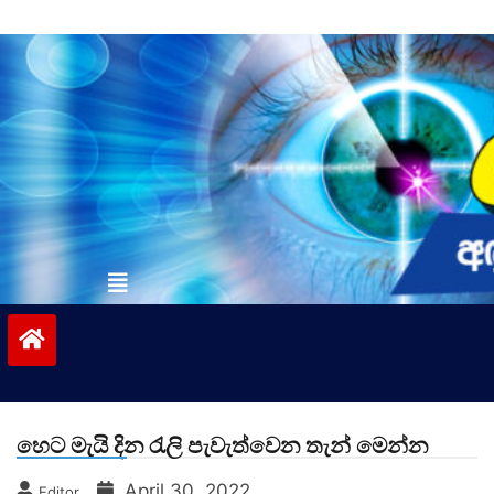
Skip
to
content
vinivida.lk
හෙට මැයි දින රැලි පැවැත්වෙන තැන් මෙන්න
April 30, 2022
Editor