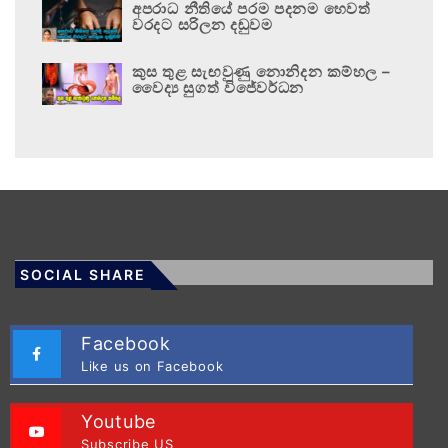
අපරාධ නීතියේ පරම පදනම හෙවත්
වරදට සරිලන දඬුවම
කුස තුළ සැඟවුණු නොනිදන කම්හල –
වෛද්‍ය සුගත් විජේවර්ධන
SOCIAL SHARE
Facebook
Like us on Facebook
Youtube
Subscribe US