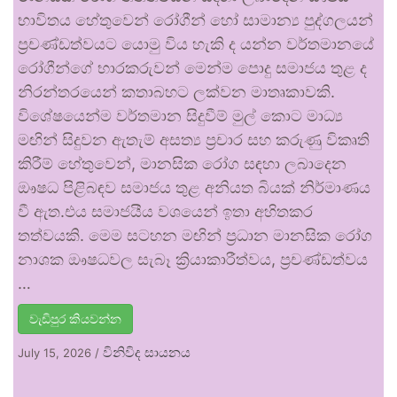
භාවිතය හේතුවෙන් රෝගීන් හෝ සාමාන්‍ය පුද්ගලයන්
ප්‍රචණ්ඩත්වයට යොමු විය හැකි ද යන්න වර්තමානයේ
රෝගීන්ගේ භාරකරුවන් මෙන්ම පොදු සමාජය තුළ ද
නිරන්තරයෙන් කතාබහට ලක්වන මාතෘකාවකි.
විශේෂයෙන්ම වර්තමාන සිදුවීම් මුල් කොට මාධ්‍ය
මඟින් සිදුවන ඇතැම් අසත්‍ය ප්‍රචාර සහ කරුණු විකෘති
කිරීම් හේතුවෙන්, මානසික රෝග සඳහා ලබාදෙන
ඖෂධ පිළිබඳව සමාජය තුළ අනියත බියක් නිර්මාණය
වී ඇත.එය සමාජයීය වශයෙන් ඉතා අහිතකර
තත්වයකි. මෙම සටහන මඟින් ප්‍රධාන මානසික රෝග
නාශක ඖෂධවල සැබෑ ක්‍රියාකාරීත්වය, ප්‍රචණ්ඩත්වය
…
වැඩිපුර කියවන්න
විනිවිද සායනය
July 15, 2026
/