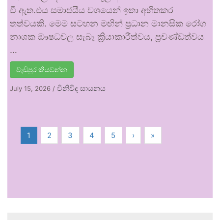
වී ඇත.එය සමාජයීය වශයෙන් ඉතා අහිතකර
තත්වයකි. මෙම සටහන මඟින් ප්‍රධාන මානසික රෝග
නාශක ඖෂධවල සැබෑ ක්‍රියාකාරීත්වය, ප්‍රචණ්ඩත්වය
…
වැඩිපුර කියවන්න
විනිවිද සායනය
July 15, 2026
/
1
2
3
4
5
›
»