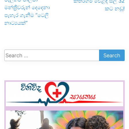
කතරගම වෙළඳ සල් 32
මන්ත්‍රීවරුන් දෙදෙනා
කට නඩු!
පැහැර ගැනීම “ටෙලි
නාට්‍යයක්”