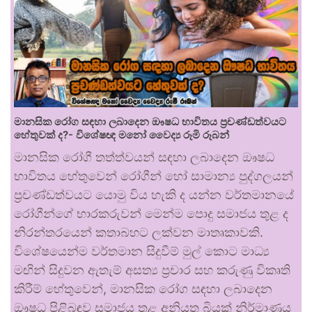
මානසික රෝග සඳහා ලබාදෙන ඖෂධ භාවිතය ප්‍රචණ්ඩත්වයට
හේතුවක් ද?- විශේෂඥ මනෝ වෛද්‍ය රූමි රූබන්
මානසික රෝගී තත්ත්වයන් සඳහා ලබාදෙන ඖෂධ
භාවිතය හේතුවෙන් රෝගීන් හෝ සාමාන්‍ය පුද්ගලයන්
ප්‍රචණ්ඩත්වයට යොමු විය හැකි ද යන්න වර්තමානයේ
රෝගීන්ගේ භාරකරුවන් මෙන්ම පොදු සමාජය තුළ ද
නිරන්තරයෙන් කතාබහට ලක්වන මාතෘකාවකි.
විශේෂයෙන්ම වර්තමාන සිදුවීම් මුල් කොට මාධ්‍ය
මඟින් සිදුවන ඇතැම් අසත්‍ය ප්‍රචාර සහ කරුණු විකෘති
කිරීම් හේතුවෙන්, මානසික රෝග සඳහා ලබාදෙන
ඖෂධ පිළිබඳව සමාජය තුළ අනියත බියක් නිර්මාණය