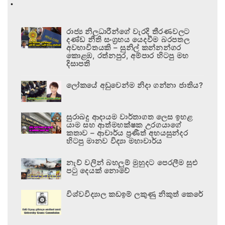
.
රාජ්‍ය නිලධාරීන්ගේ වැරදි තීරණවලට
දණ්ඩ නීති සංග්‍රහය යෙදවීම බරපතල
අවභාවිතයකි – සුනිල් කන්නන්ගර
කොළඹ, රත්නපුර, අම්පාර හිටපු මහ
දිසාපති
ලෝකයේ අඩුවෙන්ම නිදා ගන්නා ජාතිය?
සුරාබදු ආදායම වාර්තාගත ලෙස ඉහළ
යාම සහ ආත්මභක්ෂක උරගයාගේ
කතාව – ආචාර්ය ප්‍රණීත් අභයසුන්දර
හිටපු මානව විද්‍යා මහාචාර්ය
නැව් වලින් බහලුම් මුහුදට පෙරලීම සුළු
පටු දෙයක් නොවේ
විශ්වවිද්‍යාල කඩඉම් ලකුණු නිකුත් කෙරේ