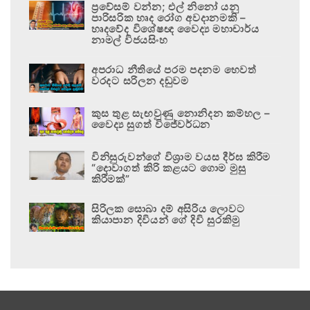
ප්‍රවේසම් වන්න; එල් නිනෝ යනු
පාරිසරික හෘද රෝග අවදානමකි –
හෘදවේද විශේෂඥ වෛද්‍ය මහාචාර්ය
නාමල් විජයසිංහ
අපරාධ නීතියේ පරම පදනම හෙවත්
වරදට සරිලන දඬුවම
කුස තුළ සැඟවුණු නොනිදන කම්හල –
වෛද්‍ය සුගත් විජේවර්ධන
විනිසුරුවන්ගේ විශ්‍රාම වයස දීර්ඝ කිරීම
“දොවාගත් කිරි කළයට ගොම මුසු
කිරීමක්”
සිරිලක සොබා දම් අසිරිය ලොවට
කියාපාන දිවියන් ගේ දිවි සුරකිමු