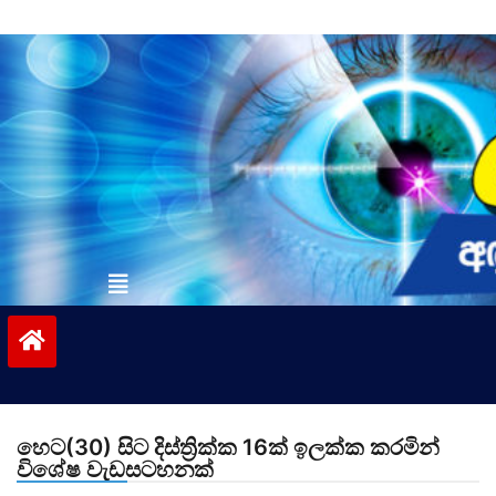
Skip
to
content
vinivida.lk
හෙට(30) සිට දිස්ත්‍රික්ක 16ක් ඉලක්ක කරමින්
විශේෂ වැඩසටහනක්