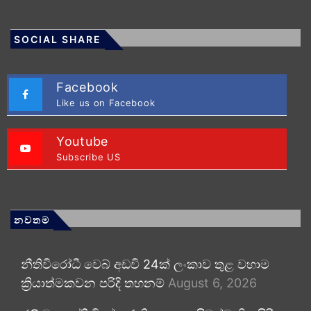
SOCIAL SHARE
Facebook
Like us on Facebook
Youtube
Subscribe US
නවතම
නීතිවිරෝධී වෙබ් අඩවි 24ක් ලංකාව තුළ වහාම
ක්‍රියාත්මකවන පරිදි තහනම්
August 6, 2026