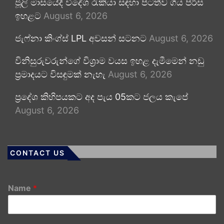
ජූලි මාසයේදී විදේශ රැකියා සඳහා පිටත්ව ගිය පිරිස
ඉහළට
August 6, 2026
ජැෆ්නා කිංග්ස් LPL අවසන් සටනට
August 6, 2026
විනිසුරුවරුන්ගේ විශ්‍රාම වයස ඉහළ දැමීමෙන් නඩු
ප්‍රමාදයට විසඳුමක් නැහැ
August 6, 2026
ප්‍රදේශ කිහිපයකට අද පැය 05කට ජලය කැපේ
August 6, 2026
CONTACT US
Name
*