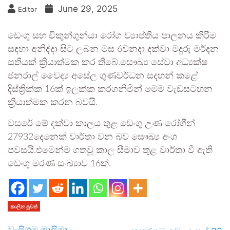
June 29, 2025
Editor
ඩෙංගු සහ චිකුන්ගුන්යා රෝග ව්‍යාප්තිය පාලනය කිරීම
සඳහා අනිද්දා සිට ලබන මස 6වනදා දක්වා මදුරු මර්දන
සතියක් ක්‍රියාත්මක කර තිබේ.සෞඛ්‍ය සේවා අධ්‍යක්ෂ
ජනරාල් වෛද්‍ය අසේල ගුණවර්ධන සදහන් කළේ
දිස්ත්‍රික්ක 16ක් ඉලක්ක කරගනිමින් මෙම වැඩසටහන
ක්‍රියාත්මක කරන බවයි.
වසරේ මේ දක්වා කාලය තුළ ඩෙංගු උණ රෝගීන්
27932දෙනෙක් වාර්තා වන බව සෞඛ්‍ය අංශ
පවසයි.එමෙන්ම ගතවූ කාල සීමාව තුළ වාර්තා වී ඇති
ඩෙංගු මරණ සංඛ්‍යාව 16ක්.
කාලීන පුවත්
වැලිගම මාලිමා