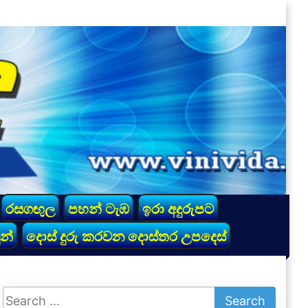
රසගඟුල
පහන් ටැඹ
ඉරා අදුරුපට
න්
දොස් දුරු කරවන දොස්තර උපදෙස්