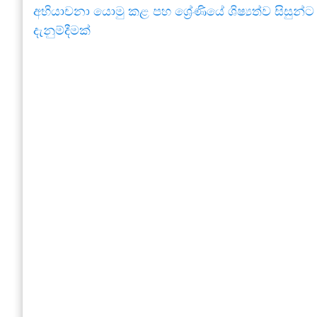
අභියාචනා යොමු කළ පහ ශ්‍රේණියේ ශිෂ්‍යත්ව සිසුන්ට
දැනුම්දීමක්