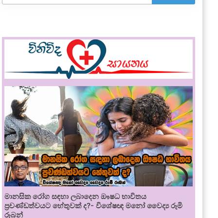
මානසික රෝග සඳහා ලබාදෙන ඖෂධ භාවිතය
ප්‍රචණ්ඩත්වයට හේතුවක් ද?- විශේෂඥ මනෝ වෛද්‍ය රූමි
රූබන්