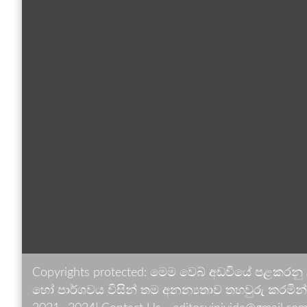
Copyrights protected: මෙම වෙබ් අඩවියේ පළකරනු
හෝ පාර්ශවය විසින් තම අනන්‍යතාව තහවුරු කරමින් ඉ