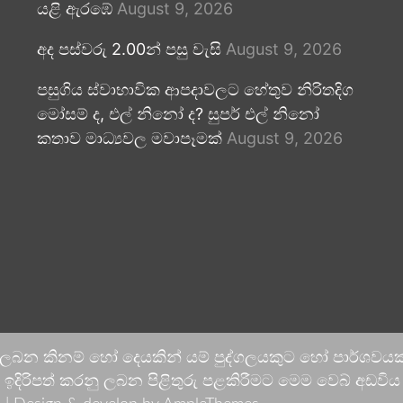
යළි ඇරඹේ
August 9, 2026
අද පස්වරු 2.00න් පසු වැසි
August 9, 2026
පසුගිය ස්වාභාවික ආපදාවලට හේතුව නිරිතදිග
මෝසම් ද, එල් නිනෝ ද? සුපර් එල් නිනෝ
කතාව මාධ්‍යවල මවාපෑමක්
August 9, 2026
 ලබන කිනම් හෝ දෙයකින් යම් පුද්ගලයකුට හෝ පාර්ශවයකට
දිරිපත් කරනු ලබන පිළිතුරු පළකිරීමට මෙම වෙබ් අඩවිය ආච