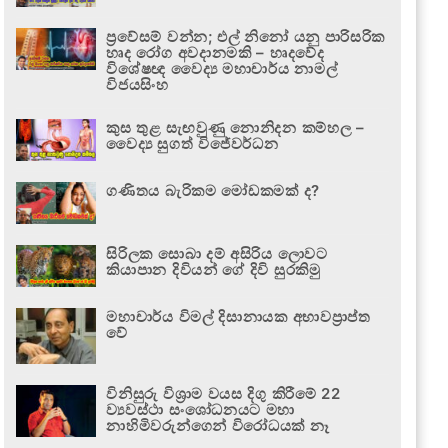
ප්‍රවේසම් වන්න; එල් නිනෝ යනු පාරිසරික
හෘද රෝග අවදානමකි – හෘදවේද
විශේෂඥ වෛද්‍ය මහාචාර්ය නාමල්
විජයසිංහ
කුස තුළ සැඟවුණු නොනිදන කම්හල –
වෛද්‍ය සුගත් විජේවර්ධන
ගණිතය බැරිකම මෝඩකමක් ද?
සිරිලක සොබා දම් අසිරිය ලොවට
කියාපාන දිවියන් ගේ දිවි සුරකිමු
මහාචාර්ය විමල් දිසානායක අභාවප්‍රාප්ත
වේ
විනිසුරු විශ්‍රාම වයස දිගු කිරීමේ 22
ව්‍යවස්ථා සංශෝධනයට මහා
නාහිමිවරුන්ගෙන් විරෝධයක් නෑ