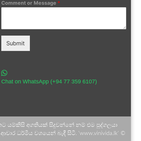
Comment or Message
*
Submit
Chat on WhatsApp (+94 77 359 6107)
 යම්කිසි අගතියක් සිදුවන්නේ නම් එම පුද්ගලයා
ාර ධර්මීය වශයෙන් බැඳී සිටී. 'www.vinivida.lk' ©