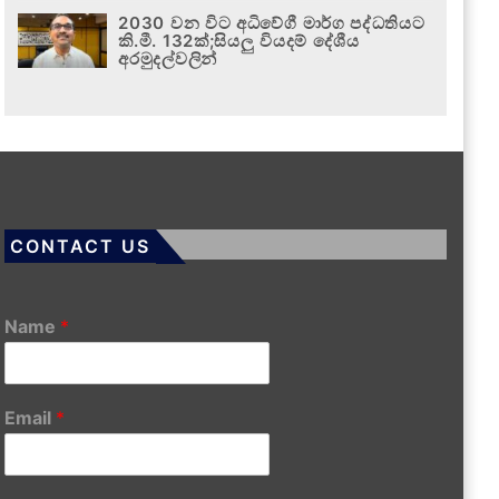
2030 වන විට අධිවේගී මාර්ග පද්ධතියට
කි.මී. 132ක්;සියලු වියදම් දේශීය
අරමුදල්වලින්
CONTACT US
Name
*
Email
*