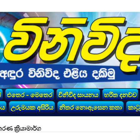
්
එතෙර - මෙතෙර
විනිවිද සායනය
හරිත දනව්ව
කය
උරුමයක අසිරිය
නිතර නොඇසෙන කතා
කාටූ
 ක්‍රියාමාර්ග