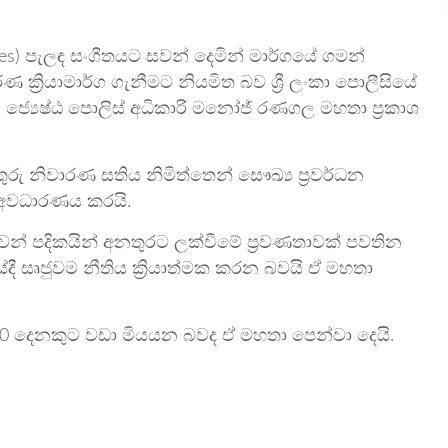
s) පැලඳ සංගීතයට සවන් දෙමින් මාර්ගයේ ගමන්
 ක්‍රියාමාර්ග ගැනීමට නියමිත බව ශ්‍රී ලංකා පොලීසියේ
 ‍ජ්‍යෙෂ්ඨ පොලිස් අධිකාරි මනෝජ් රණගල මහතා ප්‍රකාශ
ුරු නිවාරණ සතිය නිමිත්තෙන් සෞඛ්‍ය ප්‍රවර්ධන
ව අවධාරණය කරයි.
ෙන් පදිකයින් අනතුරට ලක්වීමේ ප්‍රවණතාවක් පවතින
ේදී සෘජුවම නීතිය ක්‍රියාත්මක කරන බවයි ඒ මහතා
10 දෙනකුට වඩා මියයන බවද ඒ මහතා පෙන්වා දෙයි.