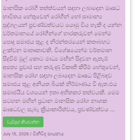
මානසික රෝගී තත්ත්වයන් සඳහා ලබාදෙන ඖෂධ
භාවිතය හේතුවෙන් රෝගීන් හෝ සාමාන්‍ය
පුද්ගලයන් ප්‍රචණ්ඩත්වයට යොමු විය හැකි ද යන්න
වර්තමානයේ රෝගීන්ගේ භාරකරුවන් මෙන්ම
පොදු සමාජය තුළ ද නිරන්තරයෙන් කතාබහට
ලක්වන මාතෘකාවකි. විශේෂයෙන්ම වර්තමාන
සිදුවීම් මුල් කොට මාධ්‍ය මඟින් සිදුවන ඇතැම්
අසත්‍ය ප්‍රචාර සහ කරුණු විකෘති කිරීම් හේතුවෙන්,
මානසික රෝග සඳහා ලබාදෙන ඖෂධ පිළිබඳව
සමාජය තුළ අනියත බියක් නිර්මාණය වී ඇත.එය
සමාජයීය වශයෙන් ඉතා අහිතකර තත්වයකි. මෙම
සටහන මඟින් ප්‍රධාන මානසික රෝග නාශක
ඖෂධවල සැබෑ ක්‍රියාකාරීත්වය, ප්‍රචණ්ඩත්වය …
වැඩිපුර කියවන්න
විනිවිද සායනය
July 15, 2026
/