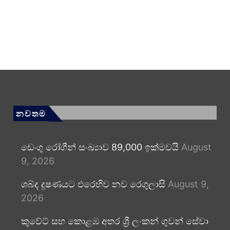
නවතම
ඩෙංගු රෝගීන් සංඛ්‍යාව 89,000 ඉක්මවයි
August
9, 2026
ශබ්ද දූෂණයට එරෙහිව නව රෙගුලාසි
August 9,
2026
කුවේට් සහ කොළඹ අතර ශ්‍රී ලංකන් ගුවන් සේවා