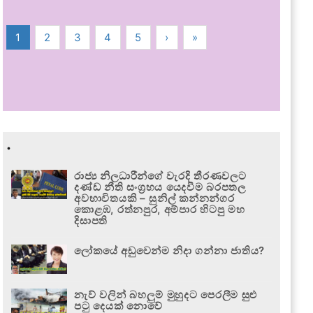
1
2
3
4
5
›
»
.
රාජ්‍ය නිලධාරීන්ගේ වැරදි තීරණවලට
දණ්ඩ නීති සංග්‍රහය යෙදවීම බරපතල
අවභාවිතයකි – සුනිල් කන්නන්ගර
කොළඹ, රත්නපුර, අම්පාර හිටපු මහ
දිසාපති
ලෝකයේ අඩුවෙන්ම නිදා ගන්නා ජාතිය?
නැව් වලින් බහලුම් මුහුදට පෙරලීම සුළු
පටු දෙයක් නොවේ