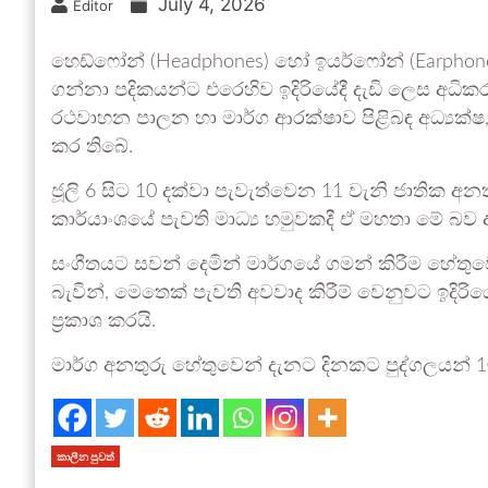
July 4, 2026
Editor
හෙඩ්ෆෝන් (Headphones) හෝ ඉයර්ෆෝන් (Earphone
ගන්නා පදිකයන්ට එරෙහිව ඉදිරියේදී දැඩි ලෙස අධිකරණ
රථවාහන පාලන හා මාර්ග ආරක්ෂාව පිළිබඳ අධ්‍යක්ෂ,
කර තිබේ.
ජූලි 6 සිට 10 දක්වා පැවැත්වෙන 11 වැනි ජාතික අනත
කාර්යාංශයේ පැවති මාධ්‍ය හමුවකදී ඒ මහතා මේ බ
සංගීතයට සවන් දෙමින් මාර්ගයේ ගමන් කිරීම හේතුව
බැවින්, මෙතෙක් පැවති අවවාද කිරීම් වෙනුවට ඉදිරිය
ප්‍රකාශ කරයි.
මාර්ග අනතුරු හේතුවෙන් දැනට දිනකට පුද්ගලයන් 
කාලීන පුවත්