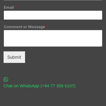
Email
*
Comment or Message
*
Submit
Chat on WhatsApp (+94 77 359 6107)