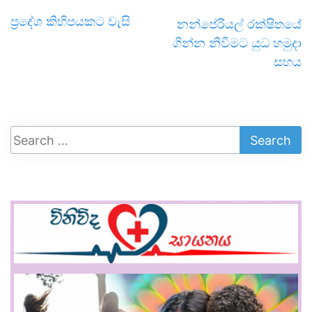
ප්‍රදේශ කිහිපයකට වැසි
නන්පේරියල් රක්ෂිතයේ
ගින්න නිවීමට යුධ හමුදා
සහය