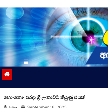
Skip
to
content
vinivida.lk
හොංකොං පරදා ශ්‍රී ලංකාවට තියුණු ජයක්
September 16, 2025
Editor