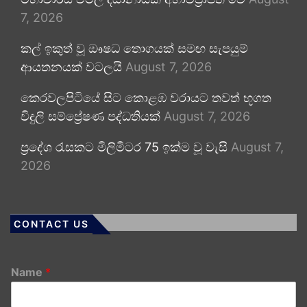
7, 2026
කල් ඉකුත් වූ ඖෂධ තොගයක් සමඟ සැපයුම්
ආයතනයක් වටලයි
August 7, 2026
කෙරවලපිටියේ සිට කොළඹ වරායට තවත් භූගත
විදුලි සම්ප්‍රේෂණ පද්ධතියක්
August 7, 2026
ප්‍රදේශ රැසකට මිලිමීටර 75 ඉක්ම වූ වැසි
August 7,
2026
CONTACT US
Name
*