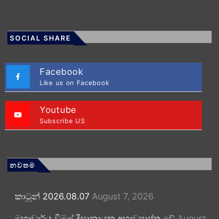
SOCIAL SHARE
Facebook
Like us on Facebook
Youtube
Subscribe US
නවතම
කාටූන් 2026.08.07
August 7, 2026
මහාචාර්ය විමල් දිසානායක අභාවප්‍රාප්ත වේ
August