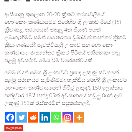
ආසියානු කුසලාන 20-20 ක්‍රිකට් තරගාවලියේ
හොංකොං කණ්ඩායමට එරෙහිව ශ්‍රී ලංකාව ඊයේ (15)
ක්‍රීඩාකළ තරගයෙන් කඩුලු 4ක තියුණු ජයක්
ලබාගැනීමට සමත් විය.තරගය ඩුබායි ජාත්‍ය­න්තර ක්‍රිකට්
ක්‍රීඩාං­ග­ණයේදී පැවත්විය.ශ්‍රී ලංකාව සහ හොංකොං
කණ්ඩායම ජාත්‍යන්තර ක්‍රිකට් පිටියේ එකිනෙකා හවූ
පළමු අවස්ථාව මෙය වීම විශේෂත්වයකි.
මෙම ජයත් සමග ශ්‍රී ලංකාවට ප්‍රසාද ලකුණු සටහනේ
පළමු ස්ථානයට පැමිණීමටද හැකිවිය.මෙහිදී ශ්‍රී ලංකාවට
හොංකොං කණ්ඩායමෙන් හිමිවූ ලකුණු 150 ඉලක්කය
පන්දුවාර 18යි පන්දු 05ක් අවසානයේ කඩුලු 06ක් දැවී
ලකුණු 153ක් රැස්කරමින් පසුකරනලදි.
කාලීන පුවත්