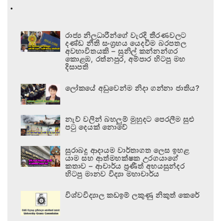
.
රාජ්‍ය නිලධාරීන්ගේ වැරදි තීරණවලට
දණ්ඩ නීති සංග්‍රහය යෙදවීම බරපතල
අවභාවිතයකි – සුනිල් කන්නන්ගර
කොළඹ, රත්නපුර, අම්පාර හිටපු මහ
දිසාපති
ලෝකයේ අඩුවෙන්ම නිදා ගන්නා ජාතිය?
නැව් වලින් බහලුම් මුහුදට පෙරලීම සුළු
පටු දෙයක් නොවේ
සුරාබදු ආදායම වාර්තාගත ලෙස ඉහළ
යාම සහ ආත්මභක්ෂක උරගයාගේ
කතාව – ආචාර්ය ප්‍රණීත් අභයසුන්දර
හිටපු මානව විද්‍යා මහාචාර්ය
විශ්වවිද්‍යාල කඩඉම් ලකුණු නිකුත් කෙරේ