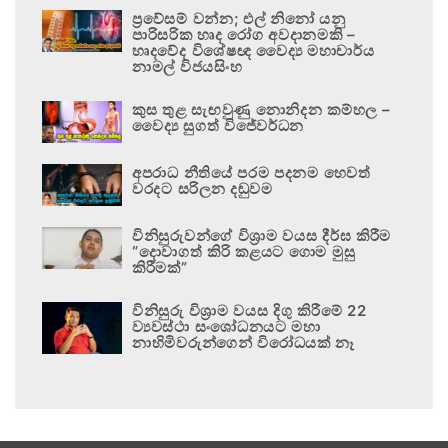
ප්‍රවේසම් වන්න; එල් නිනෝ යනු
පාරිසරික හෘද රෝග අවදානමකි –
හෘදවේද විශේෂඥ වෛද්‍ය මහාචාර්ය
නාමල් විජයසිංහ
කුස තුළ සැඟවුණු නොනිදන කම්හල –
වෛද්‍ය සුගත් විජේවර්ධන
අපරාධ නීතියේ පරම පදනම හෙවත්
වරදට සරිලන දඬුවම
විනිසුරුවන්ගේ විශ්‍රාම වයස දීර්ඝ කිරීම
“දොවාගත් කිරි කළයට ගොම මුසු
කිරීමක්”
විනිසුරු විශ්‍රාම වයස දිගු කිරීමේ 22
ව්‍යවස්ථා සංශෝධනයට මහා
නාහිමිවරුන්ගෙන් විරෝධයක් නෑ