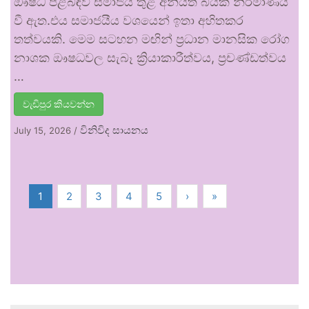
ඖෂධ පිළිබඳව සමාජය තුළ අනියත බියක් නිර්මාණය
වී ඇත.එය සමාජයීය වශයෙන් ඉතා අහිතකර
තත්වයකි. මෙම සටහන මඟින් ප්‍රධාන මානසික රෝග
නාශක ඖෂධවල සැබෑ ක්‍රියාකාරීත්වය, ප්‍රචණ්ඩත්වය
…
වැඩිපුර කියවන්න
විනිවිද සායනය
July 15, 2026
/
1
2
3
4
5
›
»