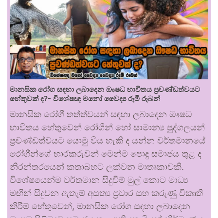
මානසික රෝග සඳහා ලබාදෙන ඖෂධ භාවිතය ප්‍රචණ්ඩත්වයට
හේතුවක් ද?- විශේෂඥ මනෝ වෛද්‍ය රූමි රූබන්
මානසික රෝගී තත්ත්වයන් සඳහා ලබාදෙන ඖෂධ
භාවිතය හේතුවෙන් රෝගීන් හෝ සාමාන්‍ය පුද්ගලයන්
ප්‍රචණ්ඩත්වයට යොමු විය හැකි ද යන්න වර්තමානයේ
රෝගීන්ගේ භාරකරුවන් මෙන්ම පොදු සමාජය තුළ ද
නිරන්තරයෙන් කතාබහට ලක්වන මාතෘකාවකි.
විශේෂයෙන්ම වර්තමාන සිදුවීම් මුල් කොට මාධ්‍ය
මඟින් සිදුවන ඇතැම් අසත්‍ය ප්‍රචාර සහ කරුණු විකෘති
කිරීම් හේතුවෙන්, මානසික රෝග සඳහා ලබාදෙන