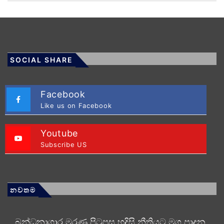
SOCIAL SHARE
Facebook
Like us on Facebook
Youtube
Subscribe US
නවතම
බන්ධනාගාර මරණ පිටුපස හදිසි නීතියට මග පාදන