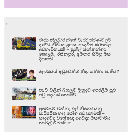
.
රාජ්‍ය නිලධාරීන්ගේ වැරදි තීරණවලට
දණ්ඩ නීති සංග්‍රහය යෙදවීම බරපතල
අවභාවිතයකි – සුනිල් කන්නන්ගර
කොළඹ, රත්නපුර, අම්පාර හිටපු මහ
දිසාපති
ලෝකයේ අඩුවෙන්ම නිදා ගන්නා ජාතිය?
නැව් වලින් බහලුම් මුහුදට පෙරලීම සුළු
පටු දෙයක් නොවේ
ප්‍රවේසම් වන්න; එල් නිනෝ යනු
පාරිසරික හෘද රෝග අවදානමකි –
හෘදවේද විශේෂඥ වෛද්‍ය මහාචාර්ය
නාමල් විජයසිංහ