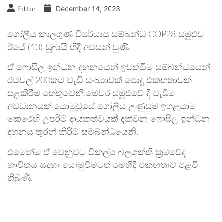
December 14, 2023
Editor
ගෝලීය කාලගුණ විපර්යාස සම්බන්ධ COP28 සමුළුව
ඊයේ (13) ඩුබායි හිදී අවසන් වුණි.
ඒ ෆොසිල ඉන්ධන දහනයෙන් ඉවත්වීම සම්බන්ධයෙන්
රටවල් 200කට වැඩි සංඛ්‍යාවක් පොදු එකඟතාවක්
පළකිරීම හේතුවෙනි.මෙවර සමුළුවේ දී වැඩිම
අවධානයක් යොමුවූයේ ගෝලීය උණුසුම ඉහළයාම
කෙරෙහි උපරිම දායකත්වයක් දක්වන ෆොසිල ඉන්ධන
දහනය තුරන් කිරීම සම්බන්ධයෙනි.
එමෙන්ම ඒ වෙනුවට විකල්ප බලශක්ති ක්‍රමවේද
භාවිතය සඳහා යොමුවීමටත් මෙහිදී එකඟතාව පළවී
තිබුණි.