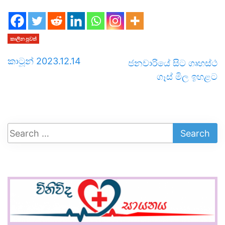
කාලීන පුවත්
කාටූන් 2023.12.14
ජනවාරියේ සිට ගෘහස්ථ
ගෑස් මිල ඉහළට