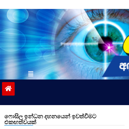
Skip
to
content
vinivida.lk
ෆොසිල ඉන්ධන දහනයෙන් ඉවත්වීමට
එකඟත්වයක්