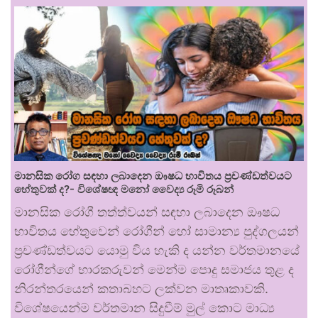
මානසික රෝග සඳහා ලබාදෙන ඖෂධ භාවිතය ප්‍රචණ්ඩත්වයට
හේතුවක් ද?- විශේෂඥ මනෝ වෛද්‍ය රූමි රූබන්
මානසික රෝගී තත්ත්වයන් සඳහා ලබාදෙන ඖෂධ
භාවිතය හේතුවෙන් රෝගීන් හෝ සාමාන්‍ය පුද්ගලයන්
ප්‍රචණ්ඩත්වයට යොමු විය හැකි ද යන්න වර්තමානයේ
රෝගීන්ගේ භාරකරුවන් මෙන්ම පොදු සමාජය තුළ ද
නිරන්තරයෙන් කතාබහට ලක්වන මාතෘකාවකි.
විශේෂයෙන්ම වර්තමාන සිදුවීම් මුල් කොට මාධ්‍ය