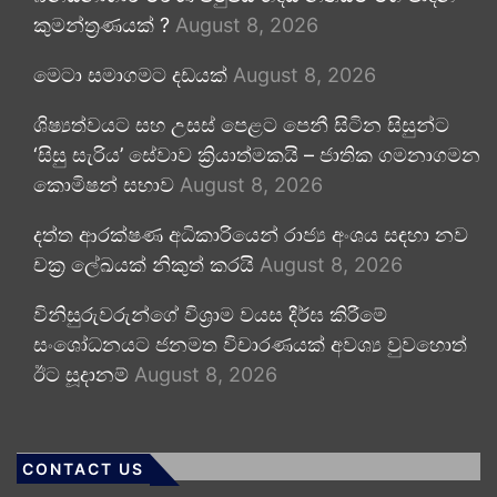
කුමන්ත්‍රණයක් ?
August 8, 2026
මෙටා සමාගමට දඩයක්
August 8, 2026
ශිෂ්‍යත්වයට සහ උසස් පෙළට පෙනී සිටින සිසුන්ට
‘සිසු සැරිය’ සේවාව ක්‍රියාත්මකයි – ජාතික ගමනාගමන
කොමිෂන් සභාව
August 8, 2026
දත්ත ආරක්ෂණ අධිකාරියෙන් රාජ්‍ය අංශය සඳහා නව
චක්‍ර ලේඛයක් නිකුත් කරයි
August 8, 2026
විනිසුරුවරුන්ගේ විශ්‍රාම වයස දීර්ඝ කිරීමේ
සංශෝධනයට ජනමත විචාරණයක් අවශ්‍ය වුවහොත්
ඊට සූදානම්
August 8, 2026
CONTACT US