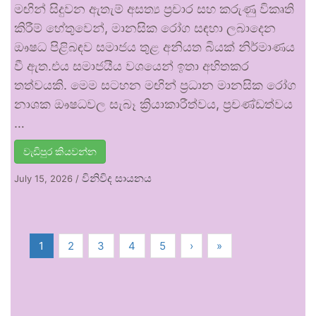
මඟින් සිදුවන ඇතැම් අසත්‍ය ප්‍රචාර සහ කරුණු විකෘති
කිරීම් හේතුවෙන්, මානසික රෝග සඳහා ලබාදෙන
ඖෂධ පිළිබඳව සමාජය තුළ අනියත බියක් නිර්මාණය
වී ඇත.එය සමාජයීය වශයෙන් ඉතා අහිතකර
තත්වයකි. මෙම සටහන මඟින් ප්‍රධාන මානසික රෝග
නාශක ඖෂධවල සැබෑ ක්‍රියාකාරීත්වය, ප්‍රචණ්ඩත්වය
…
වැඩිපුර කියවන්න
විනිවිද සායනය
July 15, 2026
/
1
2
3
4
5
›
»