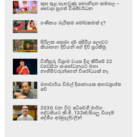
කුස තුළ සැඟවුණු නොනිදන කම්හල –
වෛද්‍ය සුගත් විජේවර්ධන
ගණිතය බැරිකම මෝඩකමක් ද?
සිරිලක සොබා දම් අසිරිය ලොවට
කියාපාන දිවියන් ගේ දිවි සුරකිමු
විනිසුරු විශ්‍රාම වයස දිගු කිරීමේ 22
ව්‍යවස්ථා සංශෝධනයට මහා
නාහිමිවරුන්ගෙන් විරෝධයක් නෑ
මහාචාර්ය විමල් දිසානායක අභාවප්‍රාප්ත
වේ
2030 වන විට අධිවේගී මාර්ග
පද්ධතියට කි.මී. 132ක්;සියලු වියදම්
දේශීය අරමුදල්වලින්