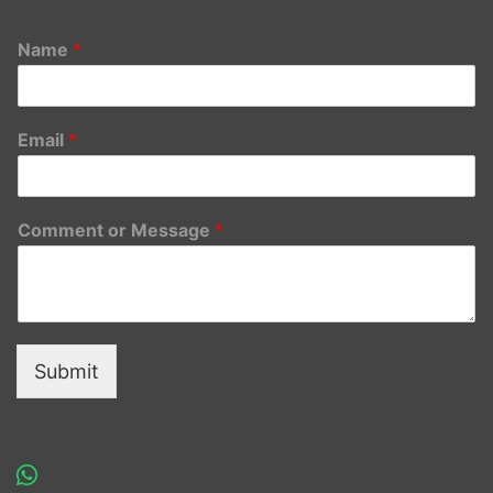
Name
*
Email
*
Comment or Message
*
Submit